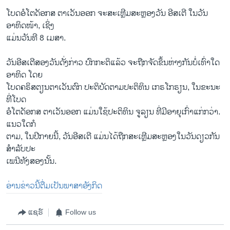
ໂບດອໍໂຕດັອກສ ຕາເວັນອອກ ຈະສະເຫຼີມສະຫຼອງວັນ ອີສເຕີ ໃນວັນ
ອາທິດໜ້າ, ເຊິ່ງ
ແມ່ນວັນທີ 8 ເມສາ.
ວັນອີສເຕີສອງວັນດັ່ງກ່າວ ປົກກະຕິແລ້ວ ຈະຖືກຈັດຂຶ້ນຫ່າງກັນບໍ່ເທົ່າໃດ
ອາທິດ ໂດຍ
ໂບດຄຣິສຕຽນຕາເວັນຕົກ ປະຕິບັດຕາມປະຕິທິນ ເກຣໂກຣຽນ, ໃນຂະນະ
ທີ່ໂບດ
ອໍໂຕດັອກສ ຕາເວັນອອກ ແມ່ນໃຊ້ປະຕິທິນ ຈູລຽນ ທີ່ມີອາຍຸເກົ່າແກ່ກວ່າ.
ແນວໃດກໍ
ຕາມ, ໃນປີກາຍນີ້, ວັນອີສເຕີ ແມ່ນໄດ້ຖືກສະເຫຼີມສະຫຼອງໃນວັນດຽວກັນ
ສຳລັບປະ
ເພນີທັງສອງນັ້ນ.
ອ່ານຂ່າວນີ້ຕື່ມເປັນພາສາອັງກິດ
ແຊຣ໌
Follow us