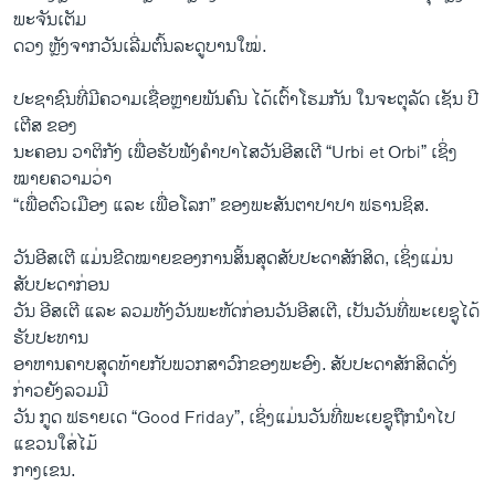
ພະຈັນເຕັມ
ດວງ ຫຼັງຈາກວັນເລີ່ມຕົ້ນລະດູບານໃໝ່.
ປະຊາຊົນທີ່ມີຄວາມເຊື່ອຫຼາຍພັນຄົນ ໄດ້ເຕົ້າໂຮມກັນ ໃນຈະຕຸລັດ ເຊັນ ປີ
ເຕີສ ຂອງ
ນະຄອນ ວາຕິກັງ ເພື່ອຮັບຟັງຄຳປາໄສວັນອີສເຕີ “Urbi et Orbi” ເຊິ່ງ
ໝາຍຄວາມວ່າ
“ເພື່ອຕົວເມືອງ ແລະ ເພື່ອໂລກ” ຂອງພະສັນຕາປາປາ ຟຣານຊິສ.
ວັນອີສເຕີ ແມ່ນຂີດໝາຍຂອງການສິ້ນສຸດສັບປະດາສັກສິດ, ເຊິ່ງແມ່ນ
ສັບປະດາກ່ອນ
ວັນ ອີສເຕີ ແລະ ລວມທັງວັນພະຫັດກ່ອນວັນອີສເຕີ, ເປັນວັນທີ່ພະເຍຊູໄດ້
ຮັບປະທານ
ອາຫານຄາບສຸດທ້າຍກັບພວກສາວົກຂອງພະອົງ. ສັບປະດາສັກສິດດັ່ງ
ກ່າວຍັງລວມມີ
ວັນ ກູດ ຟຣາຍເດ “Good Friday”, ເຊິ່ງແມ່ນວັນທີ່ພະເຍຊູຖືກນຳໄປ
ແຂວນໃສ່ໄມ້
ກາງເຂນ.