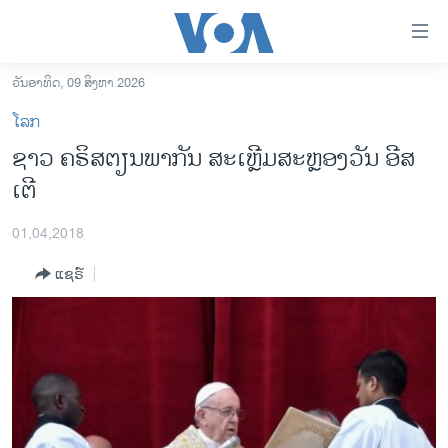
ລິ້ງ
ສຳຫລັບ
ເຂົ້າ
ວັນອາທິດ, 09 ສິງຫາ 2026
ຫາ
ໂຮມເພຈ
ໂລກ
ຂ້າມ
ລາວ
ຊາວ ຄຣິສຕຽນພາກັນ ສະເຫຼີມສະຫຼອງວັນ ອີສ
ຂ້າມ
ອາເມຣິກາ
ເຕີ
ຂ້າມ
ໄປ
ການເລືອກຕັ້ງ ປະທານາທີບໍດີ ສະຫະລັດ 2024
ຫາ
01,04,2018
ຂ່າວ​ຈີນ
ຊອກ
ແຊຣ໌
ຄົ້ນ
ໂລກ
ເອເຊຍ
ອິດສະຫຼະພາບດ້ານການຂ່າວ
ຊີວິດຊາວລາວ
ຊຸມຊົນຊາວລາວ