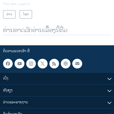
This item is part of
ຂ່າວ
ໂລກ
ທ່ານອາດມັກອ່ານເລື້ອງນີ້ຕື່ມ
ຕິດຕາມພວກເຮົາ ທີ່
ເບິ່ງ
ຟັງສຽງ
ຂ່າວແລະລາຍງານ