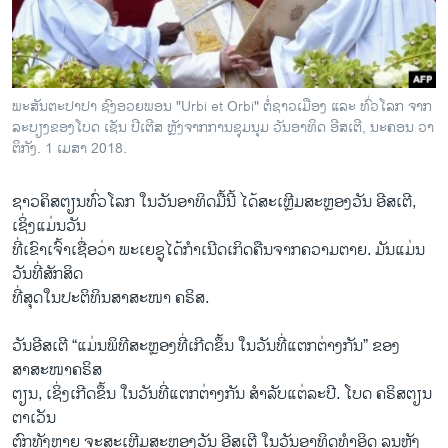
ວິທະຍາສາດ-ເທັກໂນໂລຈີ
ທຸລະກິດ
ພາສາອັງກິດ
ພະສັນຕະປາປາ ຊົງອວຍພອນ "Urbi et Orbi" ຕໍ່ຊາວເມືອງ ແລະ ທົ່ວໂລກ ຈາກ
ວີດີໂອ
ລະບຽງຂອງໂບດ ເຊັນ ປີເຕີສ ຫຼັງຈາກການຊຸມນຸມ ວັນອາທິດ ອີສເຕີ,​ ນະຄອນ ວາ
ຕິກັງ. 1 ເມສາ 2018.
ສຽງ
ຊາວຄິສຕຽນທົ່ວໂລກ ໃນວັນອາທິດມື້ນີ້ ໄດ້ສະເຫຼີມສະຫຼອງວັນ ອີສເຕີ,
ລາຍການກະຈາຍສຽງ
ຕິດຕາມພວກເຮົາ ທີ່
ເຊິ່ງແມ່ນວັນ
ລາຍງານ
ທີ່ເຂົາເຈົ້າເຊື່ອວ່າ ພະເຍຊູໄດ້ກຳເນີດເກິດຄືນຈາກຄວາມຕາຍ. ມັນແມ່ນ
ວັນທີ່ສັກສິດ
ທີ່ສຸດໃນປະຕິທິນສາສະໜາ ຄຣິສ.
ພາສາຕ່າງໆ
ວັນອີສເຕີ “ແມ່ນພິທີສະຫຼອງທີ່ເກີດຂຶ້ນ ໃນວັນທີ່ແຕກຕ່າງກັນ” ຂອງ
ສາສະໜາຄຣິສ
ຕຽນ, ເຊິ່ງເກີດຂຶ້ນ ໃນວັນທີ່ແຕກຕ່າງກັນ ສຳລັບແຕ່ລະປີ. ໂບດ ຄຣິສຕຽນ
ຕາເວັນ
ຕົກທັງຫຼາຍ ຈະສະເຫຼີມສະຫຼອງວັນ ອີສເຕີ ໃນວັນອາທິດທຳອິດ ລຸນຫຼັງ