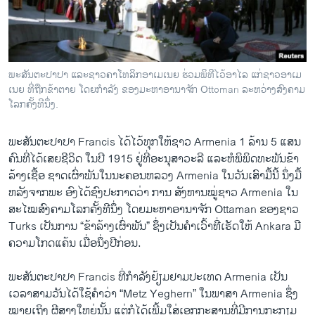
ວິທະຍາສາດ-ເທັກໂນໂລຈີ
ທຸລະກິດ
ພາສາອັງກິດ
ພະສັນຕະປາປາ ແລະຊາວຄາໂທລິກອາເມເນຍ ຮ່ວມພິທີໄວ້ອາໄລ ແກ່ຊາວອາເມ
ວີດີໂອ
ເນຍ ທີ່ຖືກຂ້າຕາຍ ໂດຍກຳລັງ ຂອງມະຫາອານາຈັກ Ottoman ລະຫວ່າງສົງຄາມ
ໂລກຄັ້ງທີນຶ່ງ.
ສຽງ
ພະສັນຕະປາປາ Francis ​ໄດ້ໄວ້​ທຸກ​ໃຫ້​ຊາວ Armenia 1 ລ້ານ 5 ​ແສນ
ລາຍການກະຈາຍສຽງ
ຕິດຕາມພວກເຮົາ ທີ່
ຄົນ​ທີ່​ໄດ້​ເສຍ​ຊີວິດ ​ໃນ​ປີ 1915 ຢູ່​ທີ່​ອະນຸສາ​ວະລີ ​ແລະຫໍພິພິດທະພັນຂ້າ​
ລາຍງານ
ລ້າງ​ເຊື້ອ ຊາດເຜົ່າ​ພັນໃນ​ນະຄອນຫລວງ Armenia ​ໃນ​ວັນ​ເສົາ​ມື້​ນີ້ ນຶ່ງ​ມື້
ຫລັງ​ຈາກພະ ​ອົງ​ໄດ້​ຊົງປະກາດວ່າ ການ ສັງຫານໝູ່​ຊາວ Armenia ​ໃນ​
ສະ​ໄໝ​ສົງຄາມ​ໂລກ​ຄັ້ງ​ທີ​ນຶ່ງ ​ໂດຍມະຫາ​ອານາຈັກ Ottaman ຂອງ​ຊາວ
ພາສາຕ່າງໆ
Turks ​ເປັນ​ການ “ຂ້າ​ລ້າງ​ເຜົ່າພັນ” ຊຶ່ງ​ເປັນ​ຄຳ​ເວົ້າ​ທີ່​ເຮັດ​ໃຫ້ Ankara ມີ​
ຄວາ​ມ​ໂກດ​ແຄ້ນ ​ເມື່ອ​ນຶ່ງ​ປີ​ກ່ອນ.
ພະສັນຕະປາປາ Francis ​ທີ່​ກຳລັງ​ຢ້ຽມຢາມ​ປະ​ເທດ Armenia ​ເປັນ​
ເວລາ​ສາ​ມວັນໄດ້​ໃຊ້ຄຳ​ວ່າ “Metz Yeghern” ​ໃນ​ພາສາ Armenia ຊຶ່ງ​
ໝາຍ​ເຖິງ ​ຜີ​ສາງ​ໃຫຍ່ນັ້ນ ​ແຕ່ກໍ​ໄດ້​ເພີ້​ມ​ໃສ່​ເອກ​ກະສາ​ນ​ທີ່ມີ​ການ​ກະກຽມ​