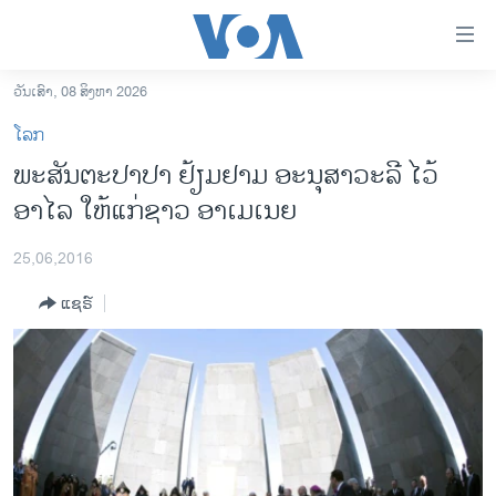
ລິ້ງ
ສຳຫລັບ
ເຂົ້າ
ວັນເສົາ, 08 ສິງຫາ 2026
ຫາ
ໂຮມເພຈ
ໂລກ
ຂ້າມ
ລາວ
ພະສັນຕະປາປາ ຢ້ຽມຢາມ ອະນຸສາວະລີ ໄວ້
ຂ້າມ
ອາເມຣິກາ
ອາໄລ ໃຫ້ແກ່ຊາວ ອາເມເນຍ
ຂ້າມ
ໄປ
ການເລືອກຕັ້ງ ປະທານາທີບໍດີ ສະຫະລັດ 2024
ຫາ
25,06,2016
ຂ່າວ​ຈີນ
ຊອກ
ແຊຣ໌
ຄົ້ນ
ໂລກ
ເອເຊຍ
ອິດສະຫຼະພາບດ້ານການຂ່າວ
ຊີວິດຊາວລາວ
ຊຸມຊົນຊາວລາວ