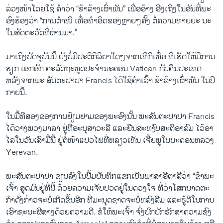
ລ່ວງ​ໜ້າໂດຍ​ໃຊ້ ​ຄຳ​ວ່າ “ຂ້າ​ລ້າງ​ເຜົ່າ​ພັນ” ​ເພື່ອ​ອ້າງ ອີງ​ເຖິງໃນອັນ​ທີ່​ພະ​
ອົງຮ້ອງ​ວ່າ “​ການ​ຕຳ​ໜິ ເທື່ອ​ທຳ​ອິດຂອງຫຼາຍໆ​ຄັ້ງ ຕໍ່​ຄວາມ​ຫາຍຍະ ນະ​
ໃນ​ສັດຕະວັດ​ທີ່ຜ່ານ​ມາ.”
ມາ​ເຖິງ​ປັດຈຸບັນ​ນີ້ ຍັງ​ບໍ່​ມີ​ປະຕິກິລິຍາ​ໃດໆ​ຈາກ​ເທີ​ກີເທື່ອ ທີ່​ເຮັດ​ໃຫ້ມີ​ການ
ຮຽກ ເອກ​ອັກ ຄະ​ລັດຖະທູດປະຈຳນະຄອນ Vatican ກັບ​ຄືນ​ປະ​ເທດ
ຫລັງ​ຈາກ​ພະ ສັນຕະປາ​ປາ Francis ​ໄດ້​ໃຊ້​ຄຳ​ເວົ້າ ຂ້າ​ລ້າງ​ເຜົ່າ​ພັນ ​ໃນ​ປີ​
ກາຍ​ນີ້.
​ໃນ​ມື້​ທີ​ສອງ​ຂອງ​ການ​ຢ້ຽມຢາມຂອງ​ພະ​ອົງນັ້ນ ພະສັນຕະປາປາ Francis ​
ໄດ້​ວາງ​ພວງ​ມາລາ ​ຢູ່​ທີ່​ອະ​ນຸສາ​ວະລີ ​ແລະ​ຢືນ​ສ​ະຫງົບສະຕິ​ອາລົມ ​ໄວ້ອາ​
ໄລ​ໃນ​ວັນ​ເສົາ​ມື້​ນີ້ ຢູ່​ຕໍ່ໜ້າ​ແປວ​ໄຟ​ທີ່​ຫລຽວ​ເຫັນ ​ເຈີ້ຍ​ພູໃນ​ນະຄອນຫລວງ
Yerevan.
ພະສັນຕະປາປາ​ ຂຽນ​ລົງ​ໃນ​ປື້ິມບັ​ນທຶກ​ແຂກ​ເປັນ​ພາສາ​ອີ​ຕາ​ລີວ່າ “ຂ້າພະ​
ເຈົ້າ ສູດ​ມົນ​ຢູ່​ທີ່​ນີ້ ດ້ວຍຄວາມ​ເຈັບ​ປວ​ດຢູ່​ໃນ​ດວງ​ໃຈ ທີ່​ວ່າໂສກ​ນາດຕະ
ກຳ​ດັ່ງກ່າວ​ຈະ​ບໍ່​ເກີດ​ຂຶ້ນ​ອີກ ທີ່​ມະນຸດຊາດ​ຈະ​ບໍ່​ຫລົງ​ລືມ ​ແລະ​ຮູ້​ດີໃນ​ການ
ເອົາຊະນະ​ຜີ​ສາງ​ດ້ວຍ​ຄວາມ​ດີ. ຂໍ​ໃຫ້​ພະ​ເຈົ້າ ​ຈົ່ງ​ປົກ​ປັກ​ຮັກສາ​ຄວາມ​ຊົງ