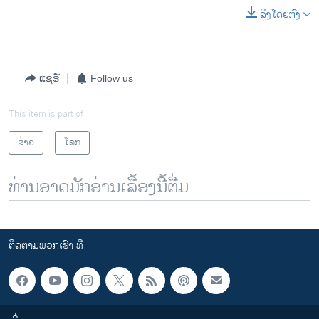
ລິງໂດຍກົງ
0:00
0:00:57
EMBED
SHARE
ແຊຣ໌
Follow us
This item is part of
ຂ່າວ
ໂລກ
ທ່ານອາດມັກອ່ານເລື້ອງນີ້ຕື່ມ
ຕິດຕາມພວກເຮົາ ທີ່