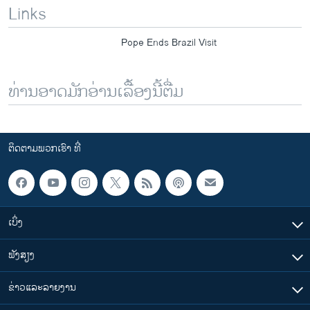
Links
u
i
s
d
Pope Ends Brazil Visit
s
e
l
i
ທ່ານອາດມັກອ່ານເລື້ອງນີ້ຕື່ມ
d
e
ຕິດຕາມພວກເຮົາ ທີ່
ເບິ່ງ
ຟັງສຽງ
ຂ່າວແລະລາຍງານ