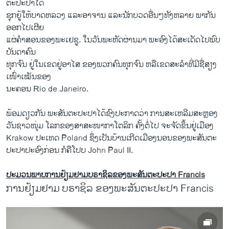
ຕະປະປາໄດ້
ຊຸກຍູ້ໃຫ້ບາດຫລວງ ແລະອາຈານ ແລະນັກບວດອື່ນໆທັງຫລາຍ ພາກັນ
ອອກໄປເຜີຍ
ແຜ່ຄໍາສອນຂອງພະເຢຊູ. ໃນວັນພະຫັດຜ່ານມາ ພະອົງໄດ້ສະເດັດໄປພົບ
ບັນດາຄົນ
ທຸກຈົນ ຢູ່ໃນເຂດຢູ່ອາໄສ ຂອງພວກຄົນທຸກຈົນ ຫລືເຂດສະລໍາທີ່ມີຊື່ສຽງ
ເໜົ່າເໝັນຂອງ
ນະຄອນ Rio de Janeiro.
ພ້ອມດຽວກັນ ພະສັນຕະປະປາໄດ້ຊົງປະກາດວ່າ ການສະເຫລີມສະຫຼອງ
ວັນຊາວໜຸ່ມ ໂລກຂອງສາສະໜາກາໂຕລິກ ຄັ້ງຕໍ່ໄປ ຈະຈັດຂຶ້ນຢູ່ເມືອງ
Krakow ປະເທດ Poland ຊຶ່ງເປັນບ້ານເກີດເມືອງນອນຂອງພະສັນຕະ
ປະປາປະອົງກ່ອນ ກໍຄືໂປບ John Paul II.
ປະມວນພາບການຢ້ຽມຢາມບຣາຊິລຂອງພະສັນຕະປະປາ Francis
ການຢ້ຽມຢາມ ບຣາຊິລ ຂອງພະສັນຕະປະປາ Francis