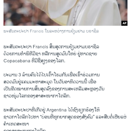
ວິທະຍາສາດ-ເທັກໂນໂລຈີ
ທຸລະກິດ
ພາສາອັງກິດ
ພະສັນຕະປະປາ Francis ໃນລະຫວ່າງການຢ້ຽມຢາມ ບຣາຊິລ
ວີດີໂອ
ພະສັນຕະປະປາ Francis ສິ້ນສຸດການຢ້ຽມຢາມບຣາຊິລ
ສຽງ
ດ້ວຍການທໍາພິທີມີຊາ ຫລືການສູດມົນໃຫຍ່ ຢູ່ຫາດຊາຍ
ລາຍການກະຈາຍສຽງ
Copacabana ທີ່ມີຊື່ສຽງຂອງໂລກ.
ຕິດຕາມພວກເຮົາ ທີ່
ລາຍງານ
ປະມານ 3 ລ້ານຄົນໄດ້ໄປເຕົ້າໂຮມກັນເພື່ອເຂົ້າຮ່ວມການ
ສວດມົນຢູ່ແຄມມະຫາສະມຸດ ໃນວັນອາທິດວານນີ້ ເພື່ອ
ເປັນຂີດໝາຍການສິ້ນສຸດລົງຂອງການສະເຫລີມສະຫຼອງວັນ
ພາສາຕ່າງໆ
ຊາວໜຸ່ມໂລກຂອງສາສະໜາກາໂຕລິກ.
ພະສັນຕະປະປາທີ່ເກີດຢູ່ Argentina ໄດ້ຊົງຮຽກຮ້ອງໃຫ້
ຊາວກາໂຕລິກໄປຫາ “ບ່ອນທີ່ທຸກຍາກສຸດຂອງສັງຄົມ” ແລະສືບຕໍ່ເຜີຍແຜ່
ຄໍາເທດສະໜາ