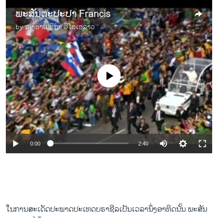
ພະສັນຕະປະປາ Francis
by
ສຽງອາເມຣິກາ ວີໂອເອລາວ
No media source currently available
0:00
2:40
ໃນການສະເດັດປະພາດປະເທດບຣາຊີລເປັນເວລານຶ່ງອາທິດນັ້ນ ພະສັນ