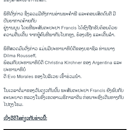
ຂອງສາສະໜາກາໂຕລິກ.
ພິທີດັ່ງກ່າວ ຊຶ່ງລວມມີທັງການອ່ານພະຄໍາພີ ແລະຄອນເສິຕດົນຕີ ມີ
ບັນຍາກາດຄ້າຍກັບ
ຢູ່ງານບຸນ ໂດຍທີ່ພະສັນຕະປະປາ Francis ໄດ້ຊົງຖືກຮັບຕ້ອນດ້ວຍ
ຄວາມຕື່ນເຕັ້ນ ຈາກຜູ້ຄົນທີ່ພາກັນໂບກທຸງ, ຮ້ອງເພັງ ແລະເຕັ້ນລໍາ.
ພິທີສວດມົນດັ່ງກ່າວ ແມ່ນມີປະທານາທິບໍດີຂອງບຣາຊິລ ທ່ານນາງ
Dilma Rousseff,
ພ້ອມກັບປະທານາທິບໍດີ Christina Kirchner ຂອງ Argentina ແລະ
ປະທານາທິບໍ
ດີ Evo Morales ຂອງໂບລີເວຍ ເຂົ້າຮ່ວມນໍາ.
ໃນເວລາຕໍ່ມາຂອງວັນດຽວກັນນັ້ນ ພະສັນຕະປະປາ Francis ຍັງພົບກັບ
ຄະນະບາດ ຫລວງໃນຂົງເຂດອາເມຣິກາລາຕິນ ກ່ອນຈະຊົງເດີນທາງກັບ
ໄປກຸງໂຣມ.
ເບິ່ງວີດິໂອກ່ຽວກັບຂ່າວນີ້: