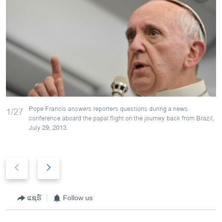
Pope Francis answers reporters questions during a news
1/27
conference aboard the papal flight on the journey back from Brazil,
July 29, 2013.
P
N
r
e
e
x
v
t
ແຊຣ໌
Follow us
i
s
o
l