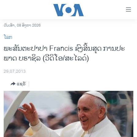
ລິ້ງ
ສຳຫລັບ
ເຂົ້າ
ວັນເສົາ, 08 ສິງຫາ 2026
ຫາ
ໂຮມເພຈ
ໂລກ
ຂ້າມ
ລາວ
ພະສັນຕະປາປາ Francis ຊົງສິ້ນສຸດ ການປະ
ຂ້າມ
ອາເມຣິກາ
ພາດ ບຣາຊິລ (ວີດິໂອ/ສະໄລດ໌)
ຂ້າມ
ໄປ
ການເລືອກຕັ້ງ ປະທານາທີບໍດີ ສະຫະລັດ 2024
ຫາ
29,07,2013
ຂ່າວ​ຈີນ
ຊອກ
ແຊຣ໌
ຄົ້ນ
ໂລກ
ເອເຊຍ
ອິດສະຫຼະພາບດ້ານການຂ່າວ
ຊີວິດຊາວລາວ
ຊຸມຊົນຊາວລາວ