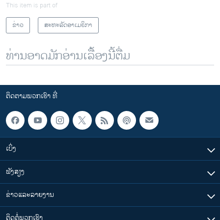
This item is part of
ຂ່າວ
ສະຫະລັດອາເມຣິກາ
ທ່ານອາດມັກອ່ານເລື້ອງນີ້ຕື່ມ
ຕິດຕາມພວກເຮົາ ທີ່
ເບິ່ງ
ຟັງສຽງ
ຂ່າວແລະລາຍງານ
ຕິດຕໍ່ພວກເຮົາ