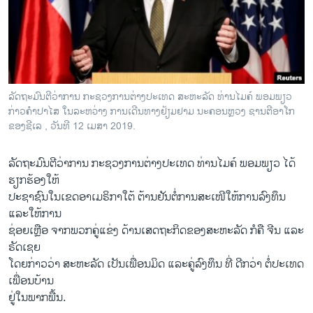
ວິທະຍາສາດ-ເທັກໂນໂລຈີ
ທຸລະກິດ
ພາສາອັງກິດ
ວີດີໂອ
ລັດຖະມົນຕີວ່າການ ກະຊວງການຕ່າງປະເທດ ສະຫະລັດ ທ່ານໄມຄ໌ ພອມພຽວ
ສຽງ
ກ່າວຄຳປາໄສ ໃນລະຫວ່າງ ການເດີນທາງຢ້ຽມຢາມ ນະຄອນຫຼວງ ຊານຕີອາໂກ
ຂອງຊີເລ , ວັນທີ 12 ເມສາ 2019.
ລາຍການກະຈາຍສຽງ
ຕິດຕາມພວກເຮົາ ທີ່
ລັດຖະມົນຕີວ່າການ ກະຊວງການຕ່າງປະເທດ ທ່ານໄມຄ໌ ພອມພຽວ ໄດ້
ລາຍງານ
ຮຽກຮ້ອງໃຫ້
ປະຊາຊົນໃນເຂດອາເມຣິກາໃຕ້ ຕ້ານຢັນຕໍ່ການສະເໜີໃຫ້ການລົງທຶນ
ແລະໃຫ້ການ
ພາສາຕ່າງໆ
ຊ່ອຍເຫຼືອ ຈາກພວກຄູ່ແຂ່ງ ດ້ານເສດຖະກິດຂອງສະຫະລັດ ກໍຄື ຈີນ ແລະ
ຣັດເຊຍ
ໂດຍກ່າວວ່າ ສະຫະລັດ ເປັນເພື່ອນມິດ ແລະຄູ່ລົງທຶນ ທີ່ ດີກວ່າ ຕໍ່ປະເທດ
ເພື່ອນບ້ານ
ຢູ່ໃນພາກພື້ນ.