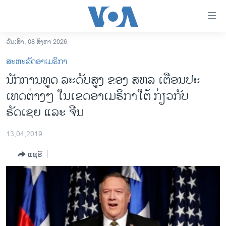
ລິ້ງ
ສຳຫລັບ
ເຂົ້າ
ວັນເສົາ, 08 ສິງຫາ 2026
ຫາ
ໂຮມເພຈ
ສະຫະລັດອາເມຣິກາ
ຂ້າມ
ລາວ
ນັກການທູດ ລະດັບສູງ ຂ​ອງ ສ​ຫລ ເຕືອນ​ປະ​
ຂ້າມ
ອາເມຣິກາ
ເທດ​ຕ່າງໆ ໃນເຂດອາເມຣິກາໃຕ້ ກ່ຽວ​ກັບ
ຂ້າມ
ໄປ
ການເລືອກຕັ້ງ ປະທານາທີບໍດີ ສະຫະລັດ 2024
ຣັດເຊຍ ແລະ ຈີນ
ຫາ
ຂ່າວ​ຈີນ
ຊອກ
13,04,2019
ຄົ້ນ
ໂລກ
ແຊຣ໌
ເອເຊຍ
ອິດສະຫຼະພາບດ້ານການຂ່າວ
ຊີວິດຊາວລາວ
ຊຸມຊົນຊາວລາວ