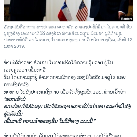
ລັດຖະມົນຕີວ່າການ ຕ່າງປະເທດ ສະຫະລັດ ສະແດງປະຕິກິລິຍາ ໃນຂະນະທີ່ ຢືນ
ຢູ່ຄຽງຂ້າງ ປະທານາທິບໍດີ ຂອງຊີເລ ທ່ານເຊີແບສຕຽນ ປີແນຣາ ຢູ່ທີ່ທຳນຽບ
ປະທານາທິບໍດີ ລາ ໂມເນດາ, ໃນນະຄອນຫຼວງ ຊານຕີອາໂກ ຂອງຊີເລ, ວັນທີ 12
ເມສາ 2019.
ທ່ານໄດ້ກ່າວຫາ ຣັດເຊຍ ໃນການ​ເຮັດ​ໃຫ້ຄວາມວຸ້ນວາຍ ຢູ່ໃນ
ເວເນຊູເອລາ ​ເພີ້ມ​ທະ​ວີ
ຂຶ້ນ ໂດຍການຊຸກຍູ້ ອຳ​ນາດ​ການ​ປົກ​ຄອງ ຂອງນິໂຄລັສ ມາດູໂຣ ແລະ
ການສົ່ງກຳລັງ
ທະຫານ ໄປ​ຍັງ​ປະ​ເທດ​ດັ່ງ​ກ່າວ ເພື່ອຈັດຕັ້ງສູນຝຶກແອບ. ທ່ານເວົ້າວ່າ
“ພວກເຮົາບໍ່
ຄວນປ່ອຍໃຫ້ຣັດເຊຍ ​ເຮັດ​ໃຫ້ສະຖານະການທີ່ບໍ່ແນ່ນອນ ແລະ​ບໍ່​ໝັ້ນ​ຄົງ
ຢູ່ແລ້ວນັ້ນ
ເພີ້​ມ​ທະ​ວີ ​ຄວາມ​ຮ້າຍ​ແຮງ​ຂຶ້ນ ໃນວິທີທາງ ແບບນີ້.”
ທ່ານຍັງໄດ້ກ່າວວ່າ ຣັດເຊຍ ໄດ້ຂາຍອາວຸດຕ່າງໆ ແລະໄດ້ເປີດສູນ