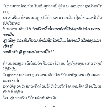
ໃນການກ່າວຄຳປາໄສ ໃນວັນສຸກວານນີ້ ຢູ່ໃນ ນະຄອນຫຼວງຊານຕີອາໂກ
ຂອງ
ປະເທດຊີເລ ທ່ານພອມພຽວ ໄດ້ກ່າວວ່າ ສະຫະລັດ ເຊື່ອວ່າ ເວລານີ້ ມັນ
ເປັນໂອກາດ
ທີ່ເຂດອາເມຣິກາໃຕ້
“ຈະຢຶດໝັ້ນຕໍ່ອະນາຄົດທີ່ມີປະຊາທິປະໄຕ ຄວາມ
ຈະເລີນ
ຮຸ່ງເຮືອງ ແລະສັນຕິພາບ ສຳລັບຊີກໂລກນີ້.....ໂອກາດນີ້ ເປັນຂອງພວກ
ເຮົາ ທີ່
ຈະຮັບເອົາ ຫຼື ສູນເສຍໂອກາດນີ້​ໄປ.”
ທ່ານພອມພຽວ ໄດ້ເຕືອນວ່າ ຈີນແລະຣັດເຊຍ ​ຊຶ່ງທັງສອງປະເທດ ​ຕ່າງ​ກໍ​
ໄດ້ລົງທຶນ
ໃນຫຼາຍໆປະເທດຂອງເຂດອາເມຣິກາໃຕ້ ​ທີ່ນຳມາຊຶ່ງ​ຄວາມ​ເຊື່ອມ​ເສຍ
ແລະການສໍ້
ລາດບັງຫຼວງ ຕໍ່ເສດຖະກິດໂດຍຊີ້ໃຫ້ເຫັນເຖິງໂຄງການສ້າງເຂື່ອນໃນເອ
ກົວດໍ ທີ່ລົງທຶນ
ໂດຍເງິນຈາກຈີນ ທີ່ບໍ່ປະສົບຜົນສຳເລັດ.