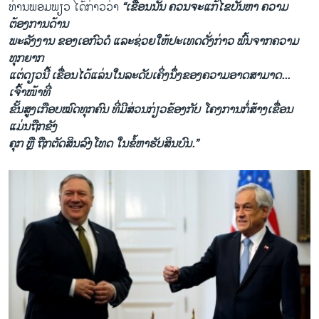
ທ່ານພອມພຽວ ໄດ້ກ່າວວ່າ
“ເຂື່ອນນັ້ນ ຄວນຈະແກ້ໄຂບັນຫາ ຄວາມ
ຕ້ອງການດ້ານ
ພະລັງງານ ຂອງເອກົວດໍ ແລະຊ່ວຍໃຫ້ປະເທດ​ດັ່ງ​ກ່າວ ພົ້ນຈາກຄວາມ
ທຸກຍາກ
ແຕ່ດຽວນີ້ ເຂື່ອນໄດ້ແລ່ນໃນລະດັບເຄິ່ງນຶ່ງຂອງຄວາມອາດສາມາດ...
ເຈົ້າໜ້າທີ່
ຂັ້ນສູງເກືອບໝົດທຸກຄົນ ທີ່ມີສ່ວນກ່ຽວຂ້ອງກັບ ໂຄງການກໍ່ສ້າງເຂື່ອນ
ແມ່ນຖືກຂັງ
ຄຸກ ຫຼື ຖືກຕັດສິນລົງໂທດ ໃນຂໍ້ຫາຮັບສິນບົນ.”