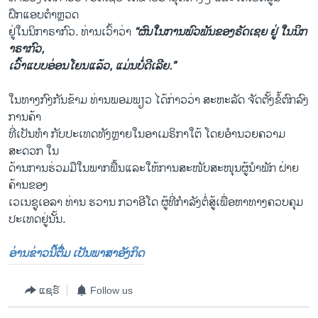
ຝຶກແອບຕຳຫຼວດ
ຢູ່ໃນນິກາຣາກົວ. ທ່ານເວົ້າວ່າ
“ຜົນໃນການພົວພັນຂອງຣັດເຊຍ ຢູ່ ໃນນິກ
າຣາກົວ,
ເວົ້າແບບອ່ອນໂຍນແລ້ວ, ແມ່ນບໍ່ດີເລີຍ.”
ໃນທາງກົງກັນຂ້າມ ທ່ານພອມພຽວ ໄດ້ກ່າວວ່າ ສະຫະລັດ ຈັດຕັ້ງຂໍ້ຕົກລົງ
ການຄ້າ
ທີ່ເປັນທຳ ກັບປະເທດທັງຫຼາຍໃນອາເມຣິກາໃຕ້ ​ໂດຍອຳນວຍຄວາມ
ສະດວກ ໃນ
ດ້ານການຮ່ວມມືໃນພາກພື້ນແລະໃຫ້ການສະໜັບສະໜຸນຜູ້ນຳພັກ ຝ່າຍ
ຄ້ານຂອງ
ເວເນຊູເອລາ ທ່ານ ຮວານ ກວາອີໂດ ຜູ້ທີ່ກຳລັງຕໍ່ສູ້ເພື່ອຫາ​ທາງຄວບຄຸມ
ປະເທດ​ຢູ່ນັ້ນ.
ອ່ານຂ່າວນີ້ຕື່ມ ເປັນພາສາອັງກິດ
ແຊຣ໌
Follow us