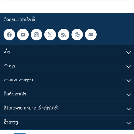
ຕິດຕາມພວກເຮົາ ທີ່
ເບິ່ງ
ຟັງສຽງ
ຂ່າວແລະລາຍງານ
ຕິດຕໍ່ພວກເຮົາ
ວີໂອເອລາວ ສາມາດ ເຂົ້າເຖິງໄດ້ທີ່
​ລິ້ງ​ຕ່າງໆ