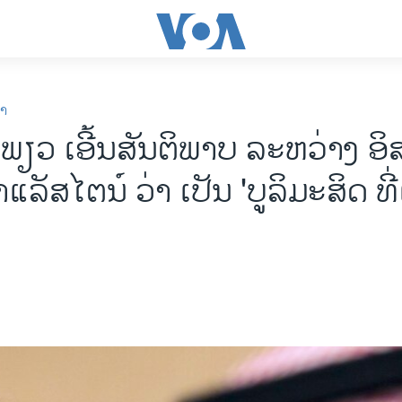
ກາ
ພຽວ ເອີ້ນສັນຕິພາບ ລະຫວ່າງ ອິ
ລັສໄຕນ໌ ວ່າ ເປັນ 'ບູລິມະສິດ ທີ່ເ