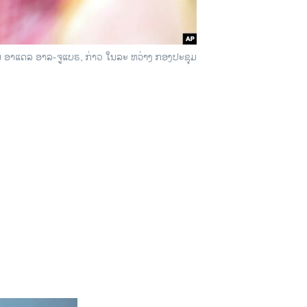
ານ ອາແດລ ອາລ-ຈູແບຣ, ກ່າວ ໃນລະ ຫວ່າງ ກອງປະຊຸມ