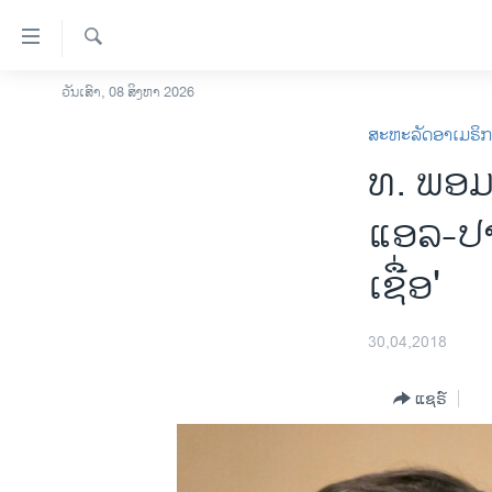
ລິ້ງ
ສຳຫລັບ
ເຂົ້າ
ຄົ້ນຫາ
ວັນເສົາ, 08 ສິງຫາ 2026
ໂຮມເພຈ
ຫາ
ສະຫະລັດອາເມຣິ
ລາວ
ຂ້າມ
ທ. ພອມ
ຂ້າມ
ອາເມຣິກາ
ຂ້າມ
ການເລືອກຕັ້ງ ປະທານາທີບໍດີ ສະຫະລັດ
ແອລ-ປາແ
ໄປ
2024
ຫາ
ເຊື່ອ'
ຂ່າວ​ຈີນ
ຊອກ
ຄົ້ນ
ໂລກ
30,04,2018
ເອເຊຍ
ອິດສະຫຼະພາບດ້ານການຂ່າວ
ແຊຣ໌
ຊີວິດຊາວລາວ
ຊຸມຊົນຊາວລາວ