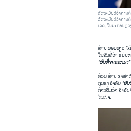
ລັດຖະມົນຕີວ່າການ
ລັດຖະມົນຕີວ່າການຕ
ເລດ, ໃນນະຄອນຫຼວງ
ທ່ານ ພອມພຽວ ໄດ້ກ່
ໃນອັນທີ່ວ່າ ແມ່ນ
“ຜົນທີ່ຈະອອກມາ”
ສ່ວນ ທ່ານ ຊາຟາດີ
ກຸນແຈສຳລັບ
“ສັນ
ກ່າວຕື່ມວ່າ ສຳລ
ໄປໜ້າ.