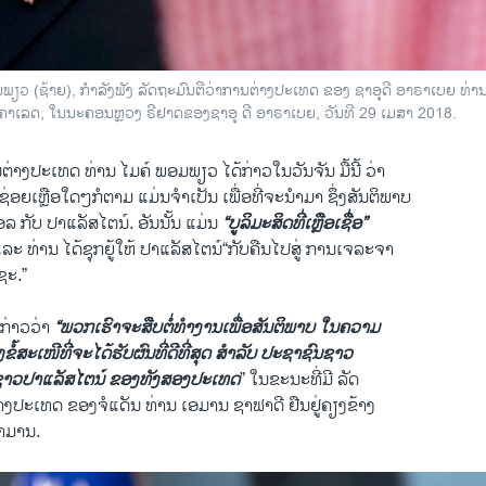
ພຽວ (ຊ້າຍ), ກຳລັງຟັງ ລັດຖະມົນຕີວ່າການຕ່າງປະເທດ ຂອງ ຊາອຸດີ ອາຣາເບຍ ທ່
 ຄາເລດ, ໃນນະຄອນຫຼວງ ຣີຢາດຂອງຊາອຸ ດີ ອາຣາເບຍ, ວັນທີ 29 ເມສາ 2018.
ຕ່າງປະເທດ ທ່ານ ໄມຄ໌ ພອມພຽວ ໄດ້ກ່າວໃນວັນຈັນ ມື້ນີ້ ວ່າ
ຍເຫຼືອໃດໆກໍຕາມ ແມ່ນຈຳເປັນ ເພື່ອທີ່ຈະນຳມາ ຊຶ່ງສັນຕິພາບ
ລ ກັບ ປາແລັສໄຕນ໌. ອັນນັ້ນ ແມ່ນ
“ບູລິມະສິດທີ່ເຫຼືອເຊື່ອ”
ະ ທ່ານ ໄດ້ຊຸກຍູ້ໃຫ້ ປາແລັສໄຕນ໌“ກັບຄືນໄປສູ່ ການເຈລະຈາ
ຊະ.”
ກ່າວວ່າ
“ພວກເຮົາຈະສືບຕໍ່ທຳງານເພື່ອສັນຕິພາບ ໃນຄວາມ
ງຂໍ້ສະເໜີທີ່ຈະໄດ້ຮັບຜົນທີ່ດີທີ່ສຸດ ສຳລັບ ປະຊາຊົນຊາວ
ຊາວປາແລັສໄຕນ໌ ຂອງທັງສອງປະເທດ
” ໃນຂະນະທີ່ມີ ລັດ
່າງປະເທດ ຂອງຈໍແດັນ ທ່ານ ເອມານ ຊາຟາດີ ຢືນຢູ່ຄຽງຂ້າງ
ຳມານ.