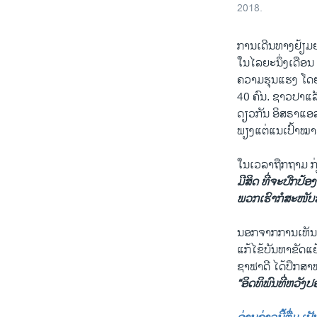
2018.
ການເດີນທາງຢ້ຽມຢ
ໃນໄລຍະນຶ່ງເດືອນ
ຄວາມຮຸນແຮງ ໂດຍ
40 ຄົນ. ຊາວປາແລ
ດຽວກັນ ອິສຣາແອລ
ພຽງແຕ່ແນເປົ້າໝາຍ
ໃນເວລາຖືກຖາມ ກ່
ມີສິດ ທີ່ຈະປົກປ້
ພວກເຮົາກໍສະໜັບສ
ນອກຈາກການເຫັນດ
ແກ້ໄຂ້ບັນຫາຂັດແຍ
ຊາຟາດີ ໄດ້ປຶກສາຫາ
“ອິດທິພົນທີ່ຫວັງ