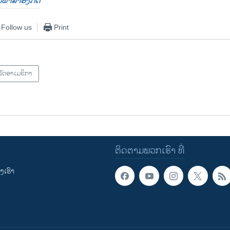
ປັນພາສາອັງກິດ
Follow us
Print
ັດອາເມຣິກາ
ຕິດຕາມພວກເຮົາ ທີ່
ເຮົາ