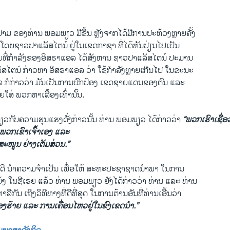
າມ ຂອງທ່ານ ພອມພຽວ ມີຂຶ້ນ ຫຼັງຈາກໄດ້ມີການປະທ້ວງຫຼາຍຄັ້ງ
 ໂດຍຊາວປາແລັສໄຕນ໌ ຢູ່ໃນເຂດກາຊາ ທີ່ໄດ້ຫັນປ່ຽນໄປເປັນ
ທີ່ກຳລັງຂອງອິສຣາແອລ ໄດ້ສັງຫານ ຊາວປາແລັສໄຕນ໌ ປະມານ
ັສໄຕນ໌ ກ່າວຫາ ອິສຣາແອລ ວ່າ ໃຊ້ກຳລັງຫຼາຍເກີນໄປ ໃນຂະນະ
 ກໍກ່າວວ່າ ມັນເປັນການປົກປ້ອງ ເຂດຊາຍແດນຂອງຕົນ ແລະ
ໃສ່ ພວກຫາເລື້ອງເທົ່ານັ້ນ.
ຽວກັບຄວາມຮຸນແຮງດັ່ງກ່າວນັ້ນ ທ່ານ ພອມພຽວ ໄດ້ກ່າວວ່າ
“ພວກເຮົາເຊື່
ອງພວກເຂົາເຈົ້າເອງ ແລະ
ະໜູນ ຢ່າງເຕັມສ່ວນ.”
ີ ນຳຄວາມຈຳເປັນ ເພື່ອໃຫ້ ສະຫະປະຊາຊາດນຳພາ ໃນການ
້ງ ໃນຊີເຣຍ ແລ້ວ ທ່ານ ພອມພຽວ ຍັງໄດ້ກ່າວວ່າ ທ່ານ ແລະ ທ່ານ
ລືກັນ ເຖິງວິທີທາງທີ່ດີທີ່ສຸດ ໃນການຕ້ານອັນທີ່ທ່ານເອີ້ນວ່າ
ປອງຮ້າຍ ແລະ ການເຄື່ອນໄຫວຢູ່ໃນຂົງເຂດນຳ.”