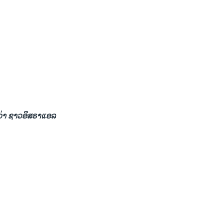
ອວ່າ ຊາວອິສຣາແອລ