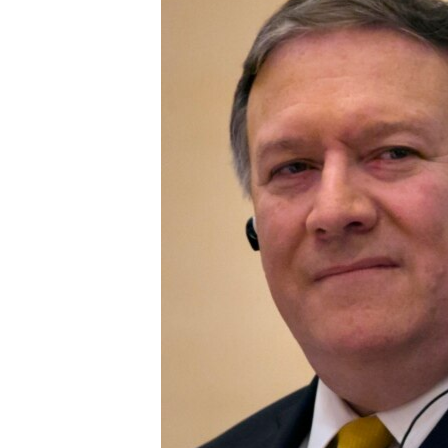
ວິທະຍາສາດ-ເທັກໂນໂລຈີ
ທຸລະກິດ
ພາສາອັງກິດ
ວີດີໂອ
ສຽງ
ລາຍການກະຈາຍສຽງ
ລາຍງານ