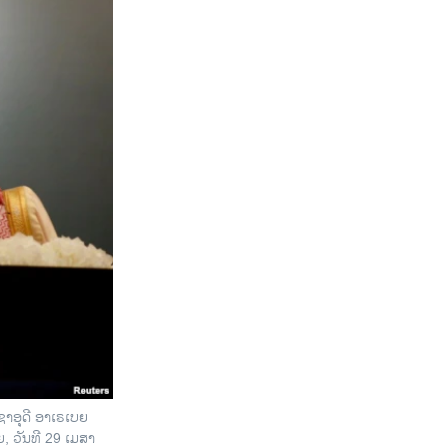
ຊາອຸດີ ອາເຣເບຍ
 ວັນທີ 29 ເມສາ