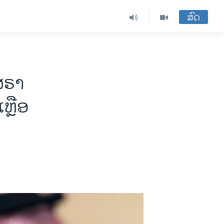
ສົດ
ສຣາ
ຫຼືອ