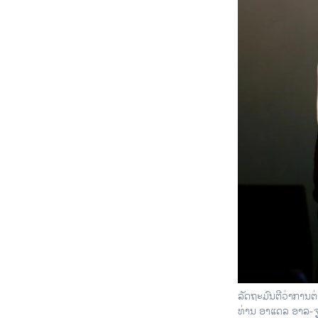
ລັດຖະມົນຕີວ່າການຕ
ທ່ານ ອາແດລ ອາລ-ຈ