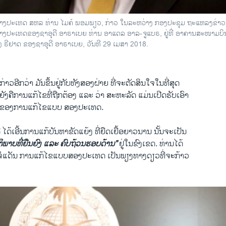
ຕ່າງປະເທດ ສຫລ ທ່ານ ໄມຄ໌ ພອມພຽວ, ກ່າວ ໃນລະຫວ່າງ ກອງປະຊຸມ ຖະແຫລງຂ່າວ 
່າງປະເທດຂອງຊາອຸດີ ອາຣາເບຍ ທ່ານ ອາແດລ ອາລ-ຈູແບຣ, ຢູ່ທີ່ ອາຄານສະໜາມບິ
 ຣີຢາດ ຂອງຊາອຸດີ ອາຣາເບຍ, ວັນທີ 29 ເມສາ 2018.
າວອີກວ່າ ມັນຂຶ້ນຢູ່ກັບທັງສອງຝ່າຍ ທີ່ຈະຕັດສິນໃຈໃນທີ່ສຸດ
ຫຍັງຄືການແກ້ໄຂທີ່ຖືກຕ້ອງ ແລະ ວ່າ ສະຫະລັດ ແມ່ນເປີດຮັບເອົາ
ຂອງການແກ້ໄຂແບບ ສອງປະເທດ.
 ໄດ້ເອີ້ນການແກ້ບັນຫາຂັດແຍ້ງ ທີ່ຍືດເຍື້ອຍາວນານ ນັ້ນຈະເປັນ
ຕິພາບທີ່ຍືນຍົງ ແລະ ຄົບຖ້ວນຮອບດ້ານ”
ຢູ່ໃນຂົງເຂດ. ທ່ານໄດ້
ັບຈໍແດັນ ການແກ້ໄຂແບບສອງປະເທດ ເປັນພຽງທາງດຽວທີ່ຈະກ້າວ