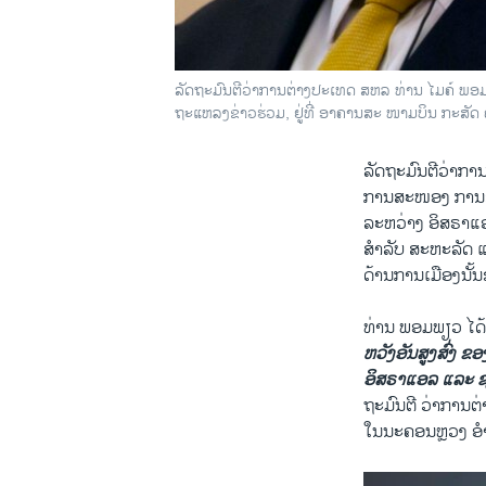
ລັດຖະມົນຕີວ່າການຕ່າງປະເທດ ສຫລ ທ່ານ ໄມຄ໌ ພອມ
ຖະແຫລງຂ່າວຮ່ວມ, ຢູ່ທີ່ ອາຄານສະ ໜາມບິນ ກະສັດ
ລັດຖະມົນຕີວ່າການ
ການສະໜອງ ການຊ່ອ
ລະຫວ່າງ ອິສຣາແອ
ສຳລັບ ສະຫະລັດ ແລ
ດ້ານການເມືອງນັ້ນ
ທ່ານ ພອມພຽວ ໄດ້
ຫວັງອັນສູງສົ່ງ ຂອ
ອິສຣາແອລ ແລະ 
ຖະມົນຕີ ວ່າການຕ
ໃນນະຄອນຫຼວງ ອ