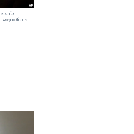
ຮ່ວມກັບ
ນ ແຫ່ງກະສັດ ຄາ