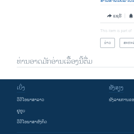
ອ່ານຂ່າວນີ້ຕື່ມ ເ
ແຊຣ໌
This item is part of
ຂ່າວ
ສະຫະລ
ທ່ານອາດມັກອ່ານເລື້ອງນີ້ຕື່ມ
ເບິ່ງ
ຟັງສຽງ
ວີດີໂອພາສາລາວ
ຟັງລາຍການຂອງ
ຢູທູບ
ວີດີໂອພາສາອັງກິດ