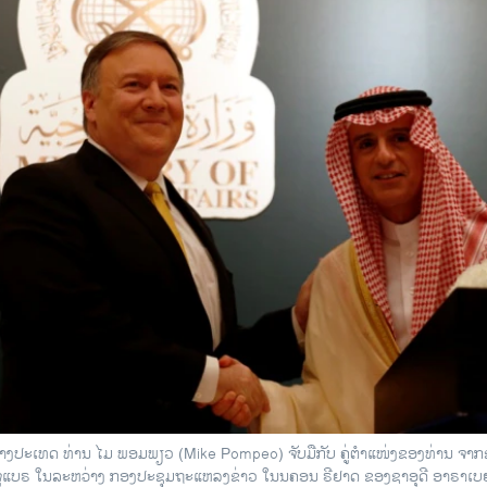
່າງປະເທດ ທ່ານ ໄມ ພອມພຽວ (Mike Pompeo) ຈັບມືກັບ ຄູ່ຕຳແໜ່ງຂອງທ່ານ ຈາກ
ູແບຣ ໃນລະຫວ່າງ ກອງປະຊຸມຖະແຫລງຂ່າວ ໃນນຄອນ ຣີຢາດ ຂອງຊາອຸດີ ອາຣາເບຍ,