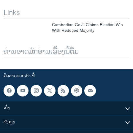
Links
Cambodian Gov't Claims Election Win
With Reduced Majority
ທ່ານອາດມັກອ່ານເລື້ອງນີ້ຕື່ມ
ຕິດຕາມພວກເຮົາ ທີ່
ເບິ່ງ
ຟັງສຽງ