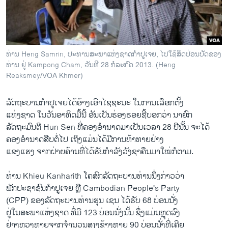
ວິທະຍາສາດ-ເທັກໂນໂລຈີ
ທຸລະກິດ
ພາສາອັງກິດ
ທ່ານ Heng Samrin, ປະທານສະພາແຫ່ງຊາດກໍາປູເຈຍ, ໄປໃຊ້ສິດປ່ອນບັດຂອງ
ວີດີໂອ
ທ່ານ ຢູ່ Kampong Cham, ວັນທີ 28 ກໍລະກົດ 2013. (Heng
Reaksmey/VOA Khmer)
ສຽງ
ລັດຖະບານກໍາປູເຈຍໄດ້ອ້າງເອົາໄຊຊະນະ ໃນການເລືອກຕັ້ງ
ລາຍການກະຈາຍສຽງ
ຕິດຕາມພວກເຮົາ ທີ່
ແຫ່ງຊາດ ໃນວັນອາທິດມື້ນີ້ ອັນເປັນຮ່ອງຮອຍຊີ້ບອກວ່າ ນາຍົກ
ລາຍງານ
ລັດຖະມົນຕີ Hun Sen ທີ່ຄອງອໍານາດມາເປັນເວລາ 28 ປີນັ້ນ ຈະໄດ້
ຄອງອໍານາດສືບຕໍ່ໄປ ເຖິງແມ່ນໄດ້ມີການທ້າທາຍຢ່າງ
ແຂງແຮງ ຈາກຝ່າຍຄ້ານທີ່ໄດ້ຮັບກໍາລັງວັງຊາຄືນມາໃໝ່ກໍຕາມ.
ພາສາຕ່າງໆ
ທ່ານ Khieu Kanharith ໂຄສົກລັດຖະບານທ່ານນຶ່ງກ່າວວ່າ
ພັກປະຊາຊົນກໍາປູເຈຍ ຫຼື Cambodian People's Party
(CPP) ຂອງລັດຖະບານທ່ານຮຸນ ເຊນ ໄດ້ຮັບ 68 ບ່ອນນັ່ງ
ຢູ່ໃນສະພາແຫ່ງຊາດ ທີ່ມີ 123 ບ່ອນນັ່ງນັ້ນ ຊຶ່ງແມ່ນຫຼຸດລົງ
ຢ່າງຫຼວງຫຼາຍຈາກຈໍານວນສຽງຂ້າງຫຼາຍ 90 ບ່ອນນັ່ງທີ່ເຄີຍ