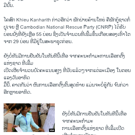
ມີນັ້ນ.
ໂຄສົກ Khieu Kanharith ກ່າວອີກວ່າ ພັກຝ່າຍຄ້ານໃຫຍ່ ຄືພັກກູ້ຊາດກໍ່
ປູເຈຍ ຫຼື Cambodian National Rescue Party (CNRP) ໄດ້ຮັບ
ບ່ອນນັ່ງທີ່ຍັງເຫຼືອ 55 ບ່ອນ ຊຶ່ງເປັນຈໍານວນທີ່ເພີ້ມຂຶ້ນເກືອບສອງເທົ່າໂຕ
ຈາກ 29 ບ່ອນ ທີ່ມີຢູ່ໃນສະພາຊຸດກ່ອນ.
ຍັງບໍ່ທັນມີການຢືນຢັນໃນທັນທີນີ້ເທື່ອ ຈາກຄະນະກໍາມະການເລືອກຕັ້ງ
ແຫ່ງຊາດ ທີ່ເລີ້ມ
ເປີດເຜີຍຈໍານວນບັດຄະແນນສຽງ ທີ່ນັບແລ້ວໆຈາກແຕ່ລະເມືອງ ໃນຕອນ
ແລງວັນອາທິດ
ມື້ນີ້. ຄາດກັນວ່າ ຜົນການເລືອກຕັ້ງຂັ້ນສຸດທ້າຍ ແມ່ນຈະບໍ່ຮູ້ກັນ ຈົນກ່ວາ
ອີກຫຼາຍອາທິດ.
ຍັງບໍ່ທັນມີການຢືນຢັນໃນທັນທີນີ້ເທື່ອ
ຈາກຄະນະກໍາມະ
ການເລືອກຕັ້ງແຫ່ງຊາດ ທີ່ເລີ້ມເປີດ