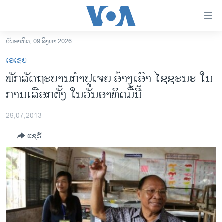
ລິ້ງ
ສຳຫລັບ
ເຂົ້າ
ວັນອາທິດ, 09 ສິງຫາ 2026
ຫາ
ໂຮມເພຈ
ເອເຊຍ
ຂ້າມ
ລາວ
ພັກລັດຖະບານກໍາປູເຈຍ ອ້າງເອົາ ໄຊຊະນະ ໃນ
ຂ້າມ
ອາເມຣິກາ
ການເລືອກຕັ້ງ ໃນວັນອາທິດມື້ນີ້
ຂ້າມ
ໄປ
ການເລືອກຕັ້ງ ປະທານາທີບໍດີ ສະຫະລັດ 2024
ຫາ
29,07,2013
ຂ່າວ​ຈີນ
ຊອກ
ແຊຣ໌
ຄົ້ນ
ໂລກ
ເອເຊຍ
ອິດສະຫຼະພາບດ້ານການຂ່າວ
ຊີວິດຊາວລາວ
ຊຸມຊົນຊາວລາວ