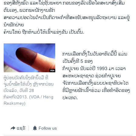
ຂອງສື່ທັງໝົດ ແລະໃຊ່ຊັບພະຍາ ກອນຂອງລັດເພື່ອໂຄສະນາສົ່ງເສີມ
ຕົນເອງ, ພວກພະນັກງານຮັກ
ສາຄວາມປອດໄພດໍາເນີນກິດຈະກໍາທີ່ສະໜັບສະໜຸນລັດຖະບານ ແລະຜູ້
ນໍາພັກຝ່າຍ
ຄ້ານໃຫຍ່ ຖືກຫ້າມບໍ່ໃຫ້ເຂົ້າແຂ່ງຂັນ ເປັນຕົ້ນ.
ການເລືອກຕັ້ງໃນວັນອາທິດມື້ນີ້ ແມ່ນ
ເປັນຄັ້ງທີ 5 ຂອງ
ກໍາປູເຈຍ ນັບແຕ່ປີ 1993 ມາ ເວລາ
ສະຫະປະຊາຊາດ ຊ່ວຍກໍາປູເຈຍ
ຜູ້ປ່ອນບັດຄົນນຶ່ງຍົກນິ້ວມື ທີ່
ຈັດການເລືອກຕັ້ງແບບປະຊາທິປະໄຕ
ຈຸ່ມນໍ້າໝຶກໃຫ້ເບິ່ງ ຫຼັງຈາກປ່ອນ
ທີ່ມີຫຼາຍພັກເຂົ້າຮ່ວມ ເທື່ອທໍາອິດຂອງ
ບັດແລ້ວ, ວັນທີ 28
ກໍລະກົດ2013. (VOA / Heng
ປະເທດ.
Reaksmey)
ແຊຣ໌
Follow us