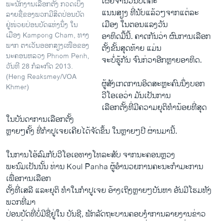
ເຜີຍຈໍານວນບັດຄະ
ພະນັກງານເລືອກຕັ້ງ ກວດເບິ່ງ
ແນນສຽງ ທີ່ນັບແລ້ວໆຈາກແຕ່ລະ
ລາຍຊື່ຂອງພວກມີສິດປ່ອນບັດ
ເມືອງ ໃນຕອນແລງວັນ
ຢູ່ໜ່ວຍປ່ອນບັດແຫ່ງນຶ່ງ ໃນ
ເມືອງ Kampong Cham, ທາງ
ອາທິດມື້ນີ້. ຄາດກັນວ່າ ຜົນການເລືອກ
ພາກ ຕາເວັນອອກສຽງເໜືອຂອງ
ຕັ້ງຂັ້ນສຸດທ້າຍ ແມ່ນ
ນະຄອນຫລວງ Phnom Penh,
ຈະບໍ່ຮູ້ກັນ ຈົນກ່ວາອີກຫຼາຍອາທິດ.
ວັນທີ 28 ກໍລະກົດ 2013.
(Heng Reaksmey/VOA
ຜູ້ສັງເກດການອິດສະຫຼະຄົນນຶ່ງບອກ
Khmer)
ວີໂອເອວ່າ ມັນເປັນການ
ເລືອກຕັ້ງທີ່ມີຄວາມຍຸຕິທໍານ້ອຍທີ່ສຸດ
ໃນບັນດາການເລືອກຕັ້ງ
ຫຼາຍໆຄັ້ງ ທີ່ກໍາປູເຈຍເຄີຍໄດ້ຈັດຂຶ້ນ ໃນຫຼາຍໆປີ ຜ່ານມານີ້.
ໃນການໂອ້ລົມກັບວີໂອເອທາງໂທລະສັບ ຈາກນະຄອນຫຼວງ
ພະນົມເປັນນັ້ນ ທ່ານ Koul Panha ຜູ້ອໍານວຍການຄະນະກໍາມະການ
ເພື່ອການເລືອກ
ຕັ້ງທີ່ເສລີ ແລະຍຸຕິ ທໍາໃນກໍາປູເຈຍ ອ້າງເຖິງຫຼາຍໆບັນຫາ ອັນມີໂຮມທັງ
ພວກທີ່ມາ
ປ່ອນບັດທີ່ບໍ່ມີຊື່ຢູ່ໃນ ບັນຊີ, ພັກລັດຖະບານຄອບງໍາການລາຍງານຂ່າວ