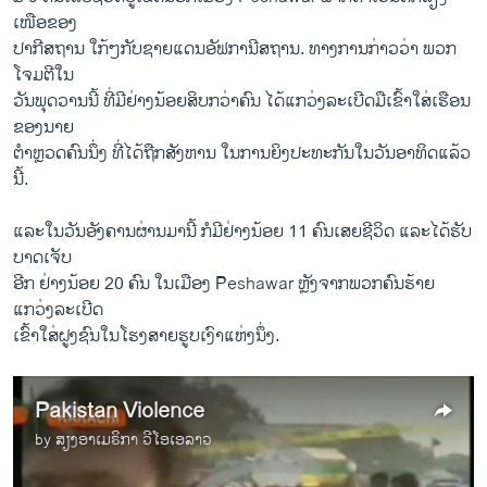
ເໜືອ​ຂອງ
ປາ​ກີສ​ຖານ ​ໃກ້ໆ​ກັບຊາຍ​ແດນອັຟກາ​ນີສຖານ. ທາງ​ການ​ກ່າວ​ວ່າ ພວກ​
ໂຈມ​ຕີໃນ​
ວັນ​ພຸດ​ວານ​ນີ້ ທີ່ມີຢ່າງນ້ອຍ​ສິບກວ່າຄົນ​ ​ໄດ້ແກວ່​ງລະ​ເບີດ​ມືເຂົ້າໃສ່​ເຮືອນ​
ຂອງ​ນາຍ
​ຕໍາຫຼວດຄົນ​ນຶ່ງ ທີ່ໄດ້ຖືກສັງຫານ ໃນການຍິງປະທະກັນໃນວັນອາທິດແລ້ວ
ນີ້.
​ແລະໃນວັນອັງຄານ​ຜ່ານ​ມາ​ນີ້ ກໍມີຢ່າງ​ນ້ອຍ 11 ຄົນ​ເສຍຊີວິດ​ ແລະໄດ້​ຮັບ
ບາດ​ເຈັບ
​ອີກ ຢ່າງ​ນ້ອຍ 20 ຄົນ ໃນເມືອງ Peshawar ຫຼັງ​ຈາກ​ພວກ​ຄົນ​ຮ້າຍ ​
ແກວ່ງ​ລະ​ເບີດ
ເຂົ້າ​ໃສ່​ຝູງ​ຊົນ​ໃນ​ໂຮງ​ສາຍຮູບ​ເງົາແຫ່ງ​ນຶ່ງ.
Pakistan Violence
by
ສຽງອາເມຣິກາ ວີໂອເອລາວ