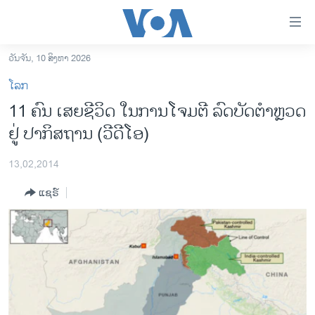
ລິ້ງ
ສຳຫລັບ
ເຂົ້າ
ວັນຈັນ, 10 ສິງຫາ 2026
ຫາ
ໂຮມເພຈ
ໂລກ
ຂ້າມ
ລາວ
11 ຄົນ ເສຍຊີວິດ ໃນການໂຈມຕີ ລົດບັດຕຳຫຼວດ
ຂ້າມ
ອາເມຣິກາ
ຢູ່ ປາກິສຖານ (ວີດີໂອ)
ຂ້າມ
ໄປ
ການເລືອກຕັ້ງ ປະທານາທີບໍດີ ສະຫະລັດ 2024
ຫາ
13,02,2014
ຂ່າວ​ຈີນ
ຊອກ
ແຊຣ໌
ຄົ້ນ
ໂລກ
ເອເຊຍ
ອິດສະຫຼະພາບດ້ານການຂ່າວ
ຊີວິດຊາວລາວ
ຊຸມຊົນຊາວລາວ