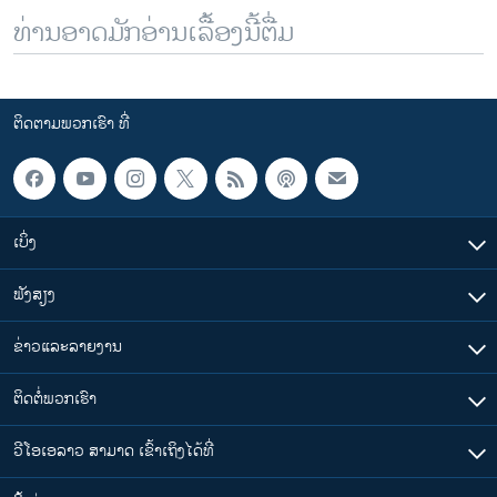
ທ່ານອາດມັກອ່ານເລື້ອງນີ້ຕື່ມ
ຕິດຕາມພວກເຮົາ ທີ່
ເບິ່ງ
ຟັງສຽງ
ຂ່າວແລະລາຍງານ
ຕິດຕໍ່ພວກເຮົາ
ວີໂອເອລາວ ສາມາດ ເຂົ້າເຖິງໄດ້ທີ່