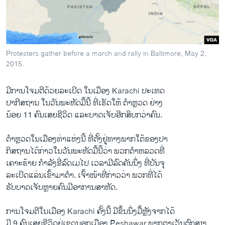
ວິທະຍາສາດ-ເທັກໂນໂລຈີ
ທຸລະກິດ
ພາສາອັງກິດ
Protesters gather before a march and rally in Baltimore, May 2,
ວີດີໂອ
2015.
ສຽງ
ມີການ​ໂຈມ​ຕີ​ດ້ວຍ​ລະ​ເບີດ​ ໃນ​ເມືອງ Karachi ປະ​ເທດ
ລາຍການກະຈາຍສຽງ
ປາ​ກີສ​ຖານ ໃນ​ວັນ​ພະຫັດ​ມື້​ນີ້ ທີ່ເຮັດ​ໃຫ້ ຕໍາຫຼວດ ຢ່າງ​
ຕິດຕາມພວກເຮົາ ທີ່
ນ້ອຍ 11 ຄົນເສຍ​ຊີວິດ​ ແລະ​ບາດ​ເຈັບ​ອີກສິບ​ກວ່າ​ຄົນ.
ລາຍງານ
ຕໍາຫຼວດ​ໃນ​ເມືອງ​ທ່າ​ແຫ່ງ​ນີ້ ທີ່​ຕັ້ງ​ຢູ່ທາງພາກ​ໃຕ້​ຂອງປາ
ກິສຖານ​ໄດ້​ກ່າວໃນ​ວັນ​ພະຫັດ​ມື້​ນີ້​ວ່າ ພວກ​ຕໍາຫລວດ​ທີ່​
ພາສາຕ່າງໆ
ເຄາະ​ຮ້າຍ ​ກໍາລັງ​ຂີ່​ລົດ​ເມ​ໄປ ​ເວລາ​ມີ​ລົດ​ຄັນ​ນຶ່ງ ທີ່​ບັນຈຸ
​ລະ​ເບີດ​ແລ່ນ​ເຂົ້າ​ມາ​ຕໍາ. ​ເຈົ້າ​ໜ້າ​ທີ່ກ່າວວ່າ ພວກ​ທີ່​ໄດ້​
ຮັບ​ບາດເຈັບ​ຫຼາຍຄົນມີອາການ​ສາຫັດ.
ການ​ໂຈມ​ຕີໃນ​ເມືອງ Karachi ຄັ້ງ​ນີ້ ມີ​ຂຶ້ນນຶ່ງ​ມື້​ຫຼັງຈາກ​ໄດ້
​ມີ 9 ຄົນ​ເສຍ​ຊີວິດ​ຢູ່​ເຂດນອກ​ເມືອງ Peshawar ພາກ​ຕາ​ເວັນ​ຕົກ​ສຽງ​