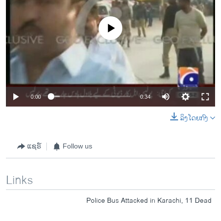
No media source currently available
0:00
0:34
ລິງໂດຍກົງ
ແຊຣ໌
Follow us
Links
Police Bus Attacked in Karachi, 11 Dead