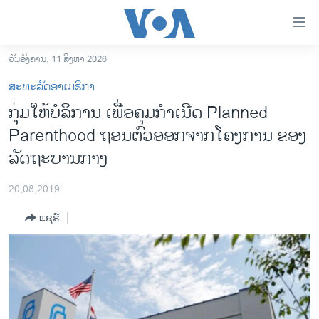
ລິ້ງ
ສຳຫລັບ
ເຂົ້າ
ວັນອັງຄານ, 11 ສິງຫາ 2026
ຫາ
ໂຮມເພຈ
ສະຫະລັດອາເມຣິກາ
ຂ້າມ
ລາວ
ກຸ່ມ​ໃຫ້​ບໍ​ລິ​ການ​ ເພື່ອຄຸມ​ກຳ​ເນີດ Planned
ຂ້າມ
ອາເມຣິກາ
Parenthood ຖອນ​ຕົວ​ອອກ​ຈາກ​ໂຄງ​ການ​ ​ຂອງ​
ຂ້າມ
ໄປ
ການເລືອກຕັ້ງ ປະທານາທີບໍດີ ສະຫະລັດ 2024
ລັດ​ຖະ​ບານ​ກາງ
ຫາ
ຂ່າວ​ຈີນ
ຊອກ
20,08,2019
ຄົ້ນ
ໂລກ
ແຊຣ໌
ເອເຊຍ
ອິດສະຫຼະພາບດ້ານການຂ່າວ
ຊີວິດຊາວລາວ
ຊຸມຊົນຊາວລາວ