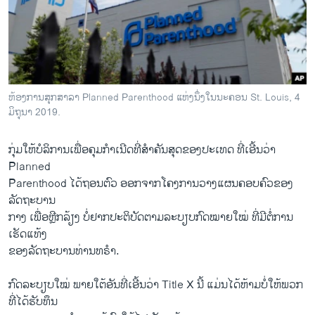
ວິທະຍາສາດ-ເທັກໂນໂລຈີ
ທຸລະກິດ
ພາສາອັງກິດ
ວີດີໂອ
ຫ້ອງ​ການ​ສຸກ​ສາ​ລາ​ Planned Parenthood ແຫ່ງ​ນຶ່ງ​ໃນນະ​ຄອນ St. Louis, 4
ສຽງ
ມິ​ຖຸ​ນາ 2019.
ລາຍການກະຈາຍສຽງ
ກຸ່ມ​ໃຫ້​ບໍ​ລິ​ການ​ເພື່ອ​ຄຸມ​ກຳ​ເນີດທີ່​ສຳ​ຄັນສຸດ​ຂອງ​ປະ​ເທດ ທີ່​ເອີ້ນ​ວ່າ
ຕິດຕາມພວກເຮົາ ທີ່
Planned
ລາຍງານ
Parenthood ໄດ້ຖອນ​ຕົວ​ ​ອອກ​ຈາກ​ໂຄງ​ການ​ວາງ​ແຜນ​ຄອບ​ຄົວ​ຂອງ​
ລັດ​ຖະ​ບານ
​ກາງ ເພື່ອຫຼີກ​ລ້ຽງ ບໍ່​ຢາກ​ປະ​ຕິ​ບັດ​ຕາມ​ລະ​ບຽບກົດ​ໝາຍ​ໃໝ່ ທີ່​ມີ​ຕໍ່​ການ​
ພາສາຕ່າງໆ
ເຮັດ​ແທ້​ງ ​
ຂອງ​ລັດ​ຖະບານ​ທ່ານ​ທ​ຣຳ.
ກົດລະ​ບຽບໃໝ່ ພາຍ​ໃຕ້​ອັນ​ທີ່​ເອີ້ນ​ວ່າ Title X ນີ້ ແມ່ນ​ໄດ້ຫ້າມ​ບໍ່​ໃຫ້​ພວກ​
ທີ່​ໄດ້​ຮັບ​ທຶນ