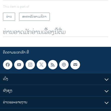
This item is part of
ຂ່າວ
ສະຫະລັດອາເມຣິກາ
ທ່ານອາດມັກອ່ານເລື້ອງນີ້ຕື່ມ
ຕິດຕາມພວກເຮົາ ທີ່
ເບິ່ງ
ຟັງສຽງ
ຂ່າວແລະລາຍງານ