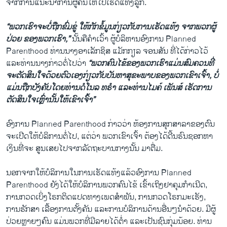
ຈາກ​ການ​ແນະ​ນຳ​ການ​ຜູ້​ຄົນ​ໃຫ້ໄປເຮັດ​ແທ້ງ​ລູກ.
“ພວກ​ເຮົາ​ຈະ​ບໍ່​ຖືກ​ຂົ່ມ​ຂູ່ ໃຫ້ກັກ​ຂໍ້​ມູນ​ກ່ຽວ​ກັບ​ການເຮັດ​ແທ້ງ ຈາກ​ພວກ​ຜູ້​
ປ່ວຍ ຂອງ​ພວກ​ເຮົາ,”
ນັ້ນ​ຄື​ຄຳ​ເວົ້າ ຜູ້​ບໍ​ລິ​ຫານອົງການ​ Planned
Parenthood ທ່ານນາງອາ​ເລັກ​ຊິ​ສ ແມັກ​ກຽ​ລ ຈອນ​ສັນ ​ທີ່ໄດ້​ກ່າວ​ໄວ້
ແລະ​ທ່ານ​ນາງ​ກ່າວ​ຕໍ່​ໄປ​ວ່າ
“ພວກ​ຄົນ​ໄຂ້ຂອງ​ພວກ​ເຮົາ​ແມ່ນ​ສົມ​ຄວນ​ທີ່​
ຈະ​ຕັດ​ສິນ​ໃຈ​ດ້ວຍ​ຕົວ​ເອງກ່ຽວ​ກັບ​ບັນ​ຫາ​ສຸ​ຂະ​ພາບ​ຂອງພວກ​ເຂົາ​ເຈົ້າ, ບໍ່​
ແມ່ນ​ຖືກ​ບັງ​ຄັບໂດຍທ່ານ​ດໍ​ໂນລ ທ​ຣຳ ແລະ​ທ່ານ​ໄມ​ຄ໌ ເພັນ​ສ໌ ເຮັດ​ການ​
ຕັດ​ສິນ​ໃຈ​ເຫຼົ່າ​ນັ້ນ​ໃຫ້​ເຂົາ​ເຈົ້າ”
​ອົງ​ການ​ Planned Parenthood ​ກ່າວວ່າ ຫ້ອງ​ການ​ສຸກ​ສາ​ລາ​ຂອງ​ຕົນ​
ຈະ​ເປີດໃຫ້​ບໍ​ລິ​ການ​ຕໍ່​ໄປ, ແຕ່​ວ່າ ພວກ​ເຂົາ​ເຈົ້າ ຕ້ອງ​ໄດ້ດີ້ນ​ຮົນຊ​ອກ​ຫາ​
ເງິນທີ່ຈະ​ ສູນ​ເສຍໄປຈາກ​ລັດ​ຖະ​ບານ​ກາງນັ້ນ ມາ​ຕື່ມ.
ນອກ​ຈາກໃ​ຫ້​ບໍ​ລິ​ການ​ໃນ​ການເຮັດ​ແທ້ງ​ແລ້ວອົງ​ການ​ Planned
Parenthood ​ຍັງ​ໄດ້​ໃຫ້​ບໍ​ລິ​ການ​ພວກ​ຄົນ​ໄຂ້ ເຂົ້າ​ເຖິງ​ຢາ​ຄຸມ​ກຳ​ເນີດ,
ການກວດ​ເບິ່ງ​ໂຣກ​ຕິດ​ແປດທາງ​ເພດສຳ​ພັນ, ການກວດ​ໂຣກມະ​ເຮັງ,
ການ​ຮັກ​ສາ ​ເລື້ອງ​ການ​ຕັ້ງ​ຄັນ ແລະ​ການ​ບໍ​ລິ​ການ​ດ້ານ​ອື່ນ​ໆນຳ​ດ້ວຍ. ມີ​ຜູ້​
ປ່ວຍ​ຫຼາຍໆ​ຄົນ ​ແມ່ນ​ພວກທີ່​ມີ​ລາຍ​ໄດ້​ຕ່ຳ ແລະ​ເປັນ​ຊົນ​ກຸ່ມ​ນ້ອຍ. ທ່ານ