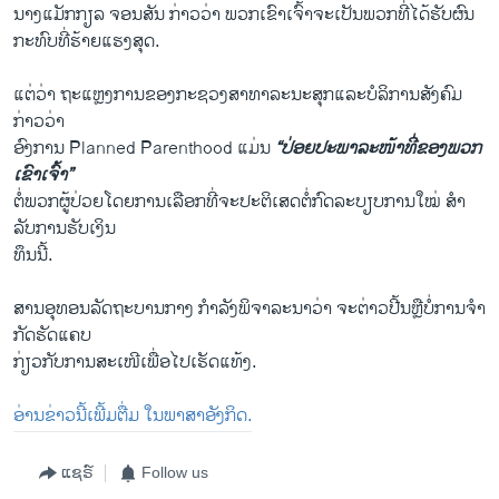
ນາງແມັກ​ກຽ​ລ ຈອນສັນ ກ່າວ​ວ່າ ພວກ​ເຂົາ​ເຈົ້າ​ຈະ​ເປັນ​ພວກ​ທີ່ໄດ້​ຮັບ​ຜົນ​
ກະ​ທົບ​ທີ່​ຮ້າຍ​ແຮງ​ສຸດ.
ແຕ່​ວ່າ ຖະ​ແຫຼງ​ການ​ຂອງ​ກະ​ຊວງ​ສາ​ທາ​ລະ​ນະ​ສຸກ​ແລະ​ບໍ​ລິ​ການ​ສັງ​ຄົມ
ກ່າວ​ວ່າ
ອົງການ​ Planned Parenthood ແມ່ນ
“ປ່ອຍ​ປະ​ພາ​ລະ​ໜ້າ​ທີ່​ຂອງ​ພວກ​
ເຂົາ​ເຈົ້າ”
ຕໍ່​ພວກ​ຜູ້​ປ່ວຍໂດຍ​ການ​ເລືອກ​ທີ່​ຈະ​ປະ​ຕິ​ເສດຕໍ່​ກົດ​ລະ​ບຽບ​ການ​ໃໝ່ ​ສຳ​
ລັບ​ການ​ຮັບ​ເງິນ
​ທຶນ​ນີ້.
ສານ​ອຸ​ທອນ​ລັດ​ຖະ​ບານ​ກາງ ກຳ​ລັງ​ພິ​ຈາ​ລະ​ນາວ່າ ຈະ​ຕ່າວ​ປີ້ນ​ຫຼື​ບໍ່​ການ​ຈຳ​
ກັດ​ຮັດ​ແຄບ
​ກ່ຽວ​ກັບ​ການສະ​ເໜີ​ເພື່ອ​ໄປ​ເຮັດ​ແທ້ງ.
ອ່ານຂ່າວ​ນີ້​ເພີ້ມ​ຕື່ມ ໃນ​ພາ​ສາ​ອັງ​ກິດ.
ແຊຣ໌
Follow us