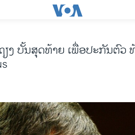
ຽງ ບັ້ນສຸດທ້າຍ ເພື່ອປະກັນຕົວ 
us