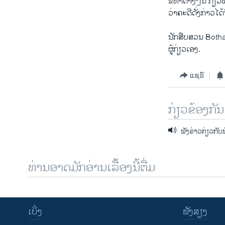
ຂໍ້​ຫາ​ຕ່າງໆ​ນີ້ ກ່ຽ
ວ່າ​ຄະດີ​ດັ່ງກ່າ​ວ​ໄດ້
ນັກ​ສືບສວນ Botha ​ໄດ
ຜູ້ກ່ຽວ​ເອງ.
ແຊຣ໌
ກ່ຽວຂ້ອງກັນ
ຟັງຂ່າວກ່ຽວກັບ
ທ່ານອາດມັກອ່ານເລື້ອງນີ້ຕື່ມ
ເບິ່ງ
ຟັງສຽງ