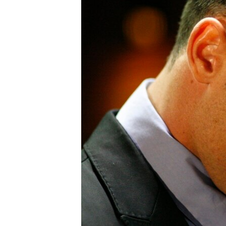
ວິທະຍາສາດ-ເທັກໂນໂລຈີ
ທຸລະກິດ
ພາສາອັງກິດ
ວີດີໂອ
ສຽງ
ລາຍການກະຈາຍສຽງ
ລາຍງານ