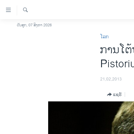
ລິ້ງ
ສຳຫລັບ
ເຂົ້າ
ຄົ້ນຫາ
ວັນສຸກ, 07 ສິງຫາ 2026
ໂຮມເພຈ
ຫາ
ໂລກ
ລາວ
ຂ້າມ
ການໂຕ້ຖ
ຂ້າມ
ອາເມຣິກາ
ຂ້າມ
ການເລືອກຕັ້ງ ປະທານາທີບໍດີ ສະຫະລັດ
Pistori
ໄປ
2024
ຫາ
ຂ່າວ​ຈີນ
ຊອກ
21,02,2013
ຄົ້ນ
ໂລກ
ແຊຣ໌
ເອເຊຍ
ອິດສະຫຼະພາບດ້ານການຂ່າວ
ຊີວິດຊາວລາວ
ຊຸມຊົນຊາວລາວ