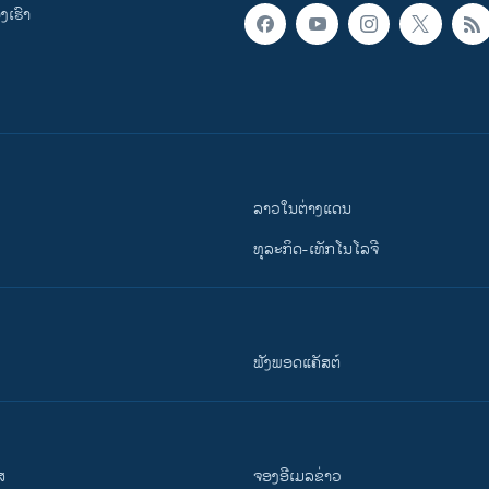
ເຮົາ
ລາວໃນຕ່າງແດນ
ທຸລະກິດ-ເທັກໂນໂລຈີ
ຟັງພອດແຄັສຕ໌
ສ
ຈອງອີເມລຂ່າວ