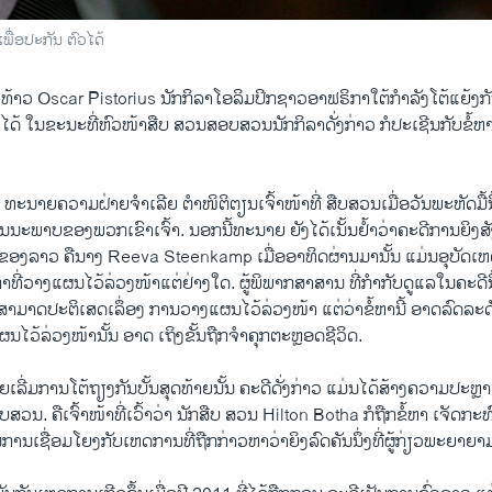
ພື່ອປະກັນ ຕົວໄດ້
ວ Oscar Pistorius ນັກ​ກິລາ​ໂອ​ລິ​ມປິກ​ຊາວ​ອາ​ຟຣິກາ​ໃຕ້ກໍາລັງ​ໂຕ້​ແຍ້​ງກັນ​ບັ
ວ​ໄດ້ ​ໃນ​ຂະນະ​ທີ່​ຫົວໜ້າ​ສືບ ສວນ​ສອບ​ສວນນັກ​ກິລາ​ດັ່ງກ່າວ ກໍ​ປະ​ເຊີນ​ກັບຂໍ້​
ຍຄວາມ​ຝ່າຍ​ຈໍາ​ເລີຍ ຕໍາ​ໜິຕິຕຽນ​ເຈົ້າໜ້າ​ທີ່ ສືບສວນ​ເມື່ອ​ວັນ​ພະ​ຫັດ​ມື້​ນີ້ ​ໃນ
ີ​ຄຸນ​ນະ​ພາບຂອງ​ພວກ​ເຂົາ​ເຈົ້າ. ນອກ​ນີ້​ທະນາຍ ຍັງ​ໄດ້​ເນັ້ນ​ຢໍ້າວ່າ​ຄະດີ​ການ​ຍິ
ຂອງ​ລາວ ຄື​ນາງ Reeva Steenkamp ​ເມື່ອ​ອາທິດ​ຜ່ານ​ມາ​ນັ້ນ ​ແມ່ນ​ອຸບັດ​ເຫດ
ທີ່​ວາງ​ແຜນ​ໄວ້​ລ່ວງ​ໜ້າ​ແຕ່​ຢ່າງ​ໃດ. ຜູ້​ພິພາກສາ​ສານ ທີ່​ກໍາກັບ​ດູ​ແລ​ໃນ​ຄະດີ​ນີ້
ບໍ່​ສາມາດປະຕິ​ເສດ​ເລຶ່ອງ ການວາງ​ແຜນໄວ້​ລ່ວງ​ໜ້າ ​ແຕ່​ວ່າ​ຂໍ້​ຫາ​ນີ້ ອາດ​ລົດ​ລະດ
ຜນ​ໄວ້​ລ່ວງ​ໜ້າ​ນັ້ນ ອາດ ​ເຖິງ​ຂັ້ນຖືກ​ຈໍາ​ຄຸກ​ຕະຫຼອດຊີວິດ.
ເລີ່​ມການ​ໂຕ້​ຖຽງ​ກັນ​ບັ້ນ​ສຸດ​ທ້າຍ​ນັ້ນ ຄະດີ​ດັ່ງກ່າວ ​ແມ່ນ​ໄດ້ສ້າງ​ຄວາມ​ປະຫຼາດ
ສືບສວນ. ຄື​ເຈົ້າໜ້າ​ທີ່ເວົ້າ​ວ່າ ​ນັກ​ສືບ ສວນ Hilton Botha ກໍ​ຖືກ​ຂໍ້​ຫາ​ ເຈັດ​ກະ
ນ​ເຊື່ອມ​ໂຍງ​ກັບເຫດການ​ທີ່​ຖືກ​ກ່າວ​ຫາ​ວ່າ​ຍິງ​ລົດ​ຄັນ​ນຶ່ງ​ທີ່​ຜູ້ກ່ຽວ​ພະ​ຍາ​ຍາມ​