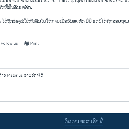
ວ​ພັນ​ກັບ​ເຫດການເກີດ​ຂຶ້ນ​ເມື່ອ​ປີ 2011 ທີ່​ໄດ້​ຖືກ​ຖອນ ຄະດີ​ເປັນ​ການ​ຊົ່ວຄາວ ​ແຕ
ຖືກ​ຮື້ຟື້ນ​ຄືນມາ​ອີກ.
້​ຖືກຮ້ອງ​ຂໍ​ໃຫ້​ກັບ​ຄືນ​ໄປ​ໃຫ້ການເມື່ອ​ວັນ​ພະຫັດ ມື້​ນີ້ ​ແຕ່​ບໍ່​ໄດ້​ຖືກສອບ​ຖາມ
Follow us
Print
ທ້າວ Pistorius ອາຟຣິກາໃຕ້
ຕິດຕາມພວກເຮົາ ທີ່