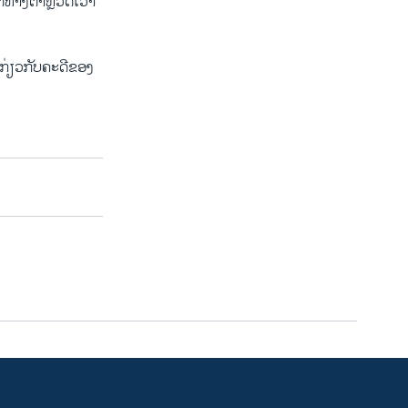
່​ທາງ​ຕໍາຫຼວດ​ເວົ້າ​
​ກ່ຽວ​ກັບ​ຄະດີ​ຂອງ​