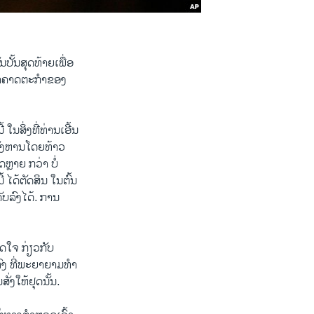
້ນ​ສຸດ​ທ້າຍ​ເພື່ອ​
ຫາ​ຄາດ​ຕະກໍາ​ຂອງ​
​ສິ່ງ​ທີ່​ທ່ານ​ເອີ້ນ​
ງ​ສັງຫານ​ໂດຍ​ທ້າວ
ຫຼາຍ ກວ່າ ບໍ່​
 ​ໄດ້​ຕັດສິນ ໃນ​ຕົ້ນ​
ັບ​ລົງ​ໄດ້. ການ​
​ໃຈ​ ກ່ຽວ​ກັບ​
ທົງ ທີ່ພະຍາ​ຍາມ​ທໍາ​
ສັ່ງໃຫ້​ຢຸດນັ້ນ.