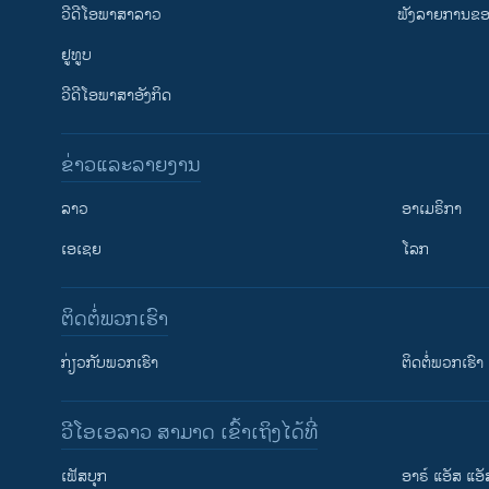
ວີດີໂອພາສາລາວ
ຟັງລາຍການຂອງ
ຢູທູບ
ວີດີໂອພາສາອັງກິດ
ຂ່າວແລະລາຍງານ
ລາວ
ອາເມຣິກາ
ເອເຊຍ
ໂລກ
ຕິດຕໍ່ພວກເຮົາ
ກ່ຽວກັບພວກເຮົາ
ຕິດຕໍ່ພວກເຮົາ
ວີໂອເອລາວ ສາມາດ ເຂົ້າເຖິງໄດ້ທີ່
ເຟັສບຸກ
ອາຣ໌ ແອັສ ແອັ