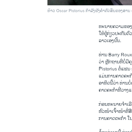
ທ້າວ Oscar Pistorius ກໍາລັງຟັງຄໍາຕັດສິນຂອງສານ ເ
ທະນາຍ​ຄວາມ​ຂອງ​ທ້າ
ໃຫ້​ຜູ້ກ່ຽວປະກັນ​ຕົ
ລາວ​ເອງ​ນັ້ນ.
ທ່ານ Barry Roux ທະນາ
ວ່າ ຫຼັກຖານທີ່ບໍ່​ມ
Pistorius ຕໍ່​ແຟນ 
ແມ່ນ​ການ​ຄາດ​ຄະ​ກໍາ​
ອາທິດ​ນີ້​ວ່າ ທ່ານ​
ຄາດ​ຄະ​ກໍາ​ທີ່​ວາງ​ແ
ກ່ອນ​ທະນາຍ​ຈໍາ​ເລີຍ​
ຫົວໜ້າ​ເຈົ້າໜ້າ​ທີ່​
ການ​ຄາດ​ຕະກໍາ ​ໃນ​ກາ