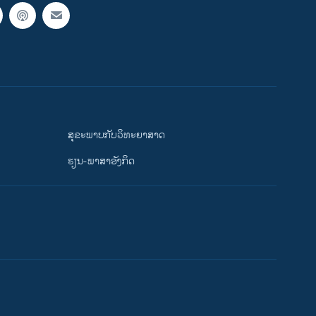
ສຸຂະພາບກັບວິທະຍາສາດ
ຮຽນ-ພາສາອັງກິດ