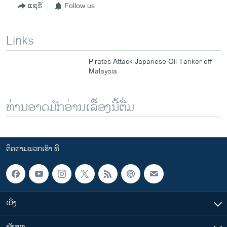
ແຊຣ໌
Follow us
Links
Pirates Attack Japanese Oil Tanker off
Malaysia
ທ່ານອາດມັກອ່ານເລື້ອງນີ້ຕື່ມ
ຕິດຕາມພວກເຮົາ ທີ່
ເບິ່ງ
ຟັງສຽງ