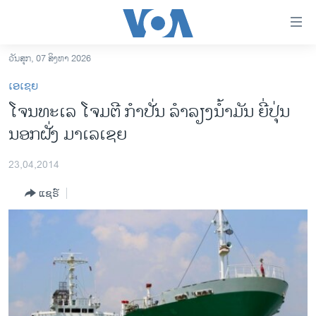
ລິ້ງ
ສຳຫລັບ
ເຂົ້າ
ວັນສຸກ, 07 ສິງຫາ 2026
ຫາ
ໂຮມເພຈ
ເອເຊຍ
ຂ້າມ
ລາວ
ໂຈນທະເລ ໂຈມຕີ ກຳປັ່ນ ລຳລຽງນ້ຳມັນ ຍີ່ປຸ່ນ
ຂ້າມ
ອາເມຣິກາ
ນອກຝັ່ງ ມາເລເຊຍ
ຂ້າມ
ໄປ
ການເລືອກຕັ້ງ ປະທານາທີບໍດີ ສະຫະລັດ 2024
ຫາ
23,04,2014
ຂ່າວ​ຈີນ
ຊອກ
ແຊຣ໌
ຄົ້ນ
ໂລກ
ເອເຊຍ
ອິດສະຫຼະພາບດ້ານການຂ່າວ
ຊີວິດຊາວລາວ
ຊຸມຊົນຊາວລາວ