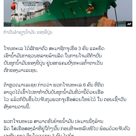
ວິທະຍາສາດ-ເທັກໂນໂລຈີ
ທຸລະກິດ
ພາສາອັງກິດ
ກຳປັ່ນລຳລຽງນ້ຳມັນ ຂອງຍີ່ປຸ່ນ
ວີດີໂອ
ໂຈນທະເລ ໄດ້ລັກພາຕົວ ສະມາຊິກຈຸເຮືອ 3 ຄົນ ແລະຍຶດ
ສຽງ
ເອົານ້ຳມັນກາຊວນຫລາຍລ້ານລິດ ໃນການໂຈມຕີກຳປັ່ນ
ລາຍການກະຈາຍສຽງ
ບັນທຸກນ້ຳມັນຂອງຍີ່ປຸ່ນ ຢູ່ນອກແຄມຝັ່ງທະເລກ້ຳຕາເວັນ
ຕິດຕາມພວກເຮົາ ທີ່
ຕົກຂອງມາເລເຊຍ.
ລາຍງານ
ຕຳຫຼວດມາເລເຊຍ ກ່າວວ່າ ພວກໂຈນທະເລ 6 ຄົນ ທີ່ຕິດ
ອາວຸດໄດ້ເຂົ້າໄປຫາກຳປັ່ນບັນທຸກນ້ຳມັນທີ່ວ່ານີ້ດ້ວຍເຮືອ
ພາສາຕ່າງໆ
ໄວ ແລ້ວກໍປີນຂຶ້ນໄປຈັບກຸມພວກຈຸເຮືອສ່ວນໃຫຍ່ໄວ້ ໃນ ຕອນເຊົ້າວັນ
ອັງຄານວານນີ້.​
ພວກໂຈນທະເລ ສາມາດຂົນຍ້າຍນ້ຳມັນ ປະມານນຶ່ງລ້ານ
ລິດ ໃສ່ເຮືອສອງລຳທີ່ຢູ່ໃກ້ໆນັ້ນ ກ່ອນທີ່ຈະຫລົບໜີໄປ ພ້ອມດ້ວຍຈັບຕົວ