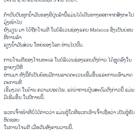
ປະກັນ ຊາວ ອິນໂດເນເຊຍ 3 ຄົນ ໄປນຳ.
ກຳປັ່ນບັນທຸກນ້ຳມັນຂອງຍີ່ປຸ່ນລຳນີ້ແມ່ນໄດ້ເດີນທາງອອກຈາກສິງກະໂປ
ມຸ້ງໜ້າໄປ
ຍັງມຽນ ມາ ໄດ້ຖືກໂຈມຕີ ໃນບໍລິເວນຊ່ອງແຄບ Malacca ຊຶ່ງເປັນບ່ອນ
ທີ່ການລຳ
ລຽງນ້ຳມັນສ່ວນ ໃຫຍ່ຂອງໂລກ ຜ່ານໄປນັ້ນ.
ການໂຈມຕີຂອງໂຈນທະເລ ໃນບໍລິເວນຊ່ອງແຄບດັ່ງກ່າວ ໄດ້ຫຼຸດລົງໃນ
ຫຼາຍໆປີທີ່
ຜ່ານມາ ທັງນີ້ກໍເປັນຍ້ອນມີການລາດຕະເວນເພີ້ມຂຶ້ນແລະການເອົາມາດ
ຕະການທີ່
ເຂັ້ມງວດ ໃນດ້ານ ຄວາມປອດໄພ. ແຕ່ວ່າການປຸ້ນສະດົມດັ່ງກ່າວນີ້ ແມ່ນ
ມີເພີ່ມຂຶ້ນ ໃນປີກາຍນີ້.
ພວກເຈົ້າໜ້າທີ່ບໍ່ໄດ້ກ່າວວ່າ ແມ່ນຜູ້ໃດທີ່ພວກເຂົາເຈົ້າເຊື່ອວ່າ ເປັນຜູ້ຮັບ
ຜິດຊອບ
ໃນການໂຈມຕີ ເມື່ອວັນອັງຄານວານນີ້.