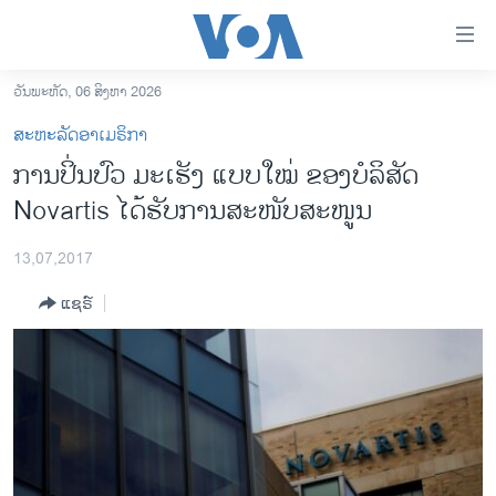
ລິ້ງ
ສຳຫລັບ
ເຂົ້າ
ວັນພະຫັດ, 06 ສິງຫາ 2026
ຫາ
ໂຮມເພຈ
ສະຫະລັດອາເມຣິກາ
ຂ້າມ
ລາວ
ການປິ່ນປົວ ມະເຮັງ ແບບໃໝ່ ຂອງບໍລິສັດ
ຂ້າມ
ອາເມຣິກາ
Novartis ໄດ້ຮັບການສະໜັບສະໜູນ
ຂ້າມ
ໄປ
ການເລືອກຕັ້ງ ປະທານາທີບໍດີ ສະຫະລັດ 2024
ຫາ
13,07,2017
ຂ່າວ​ຈີນ
ຊອກ
ແຊຣ໌
ຄົ້ນ
ໂລກ
ເອເຊຍ
ອິດສະຫຼະພາບດ້ານການຂ່າວ
ຊີວິດຊາວລາວ
ຊຸມຊົນຊາວລາວ