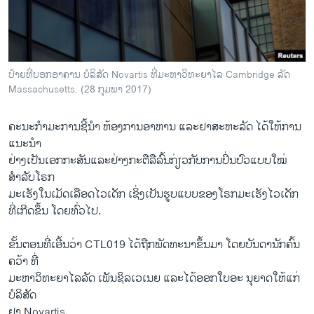
ວິທະຍາສາດ-ເທັກໂນໂລຈີ
ທຸລະກິດ
ພາສາອັງກິດ
ປ້າຍທີ່ບອກອາຄານ ບໍລິສັດ Novartis ທີ່ມະຫາວິທະຍາໄລ Cambridge ລັດ
ວີດີໂອ
Massachusetts. (28 ກຸມພາ 2017)
ສຽງ
ຄະນະກຳມະການຊີ້ນຳ ຫ້ອງການອາຫານ ແລະຢາສະຫະລັດ ໄດ້​ໃຫ້ການ
ລາຍການກະຈາຍສຽງ
ແນະນຳ
ຕິດຕາມພວກເຮົາ ທີ່
ຢ່າງເປັນ​ເອກ​ກະສັນແລະຢ່າງກະຕືລືລົ້ນກ່ຽວກັບການປິ່ນປົວແບບໃໝ່
ລາຍງານ
ສຳລັບໂຣກ
ມະເຮັງໃນເມັດເລືອດໄວເດັກ ເຊິ່ງເປັນຮູບແບບຂອງໂຣກມະເຮັງໄວເດັກ
ທີ່ເກີດຂຶ້ນ ໂດຍທົ່ວໄປ.
ພາສາຕ່າງໆ
ຂັ້ນຕອນທີ່ເອີ້ນວ່າ CTL019 ໄດ້ຖືກພັດທະນາຂຶ້ນມາ ໂດຍບັນດານັກຄົ້ນ
ຄວ້າ ທີ່
ມະຫາວິທະຍາໄລລັດ ເພັນຊິລເວເນຍ ແລະໄດ້ອອກ​ໃບ​ອະ ນຸຍາດໃຫ້​ແກ່
ບໍລິສັດ
ຢາ Novartis.