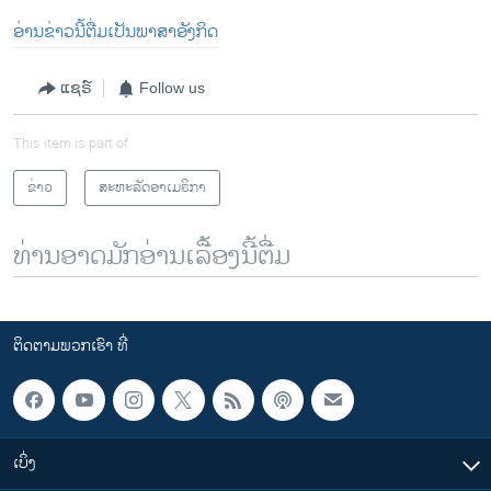
ອ່ານຂ່າວນີ້ຕື່ມເປັນພາສາອັງກິດ
ແຊຣ໌
Follow us
This item is part of
ຂ່າວ
ສະຫະລັດອາເມຣິກາ
ທ່ານອາດມັກອ່ານເລື້ອງນີ້ຕື່ມ
ຕິດຕາມພວກເຮົາ ທີ່
ເບິ່ງ