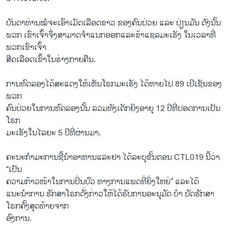
ບັນດາທ່ານໝໍຈະເອົາເມັດເລືອດຂາວ ຂອງຄົນປ່ວຍ ແລະ ປ່ຽນມັນ ດັ່ງນັ້ນ
ພວກ ເຂົາເຈົ້າຈຶ່ງສາມາດຈຳແນກອອກແລະຂ້າ​ແຊລມະເຮັງ ໃນເວລາທີ່
ພວກເຂົາເຈົ້າ
ສີດເລືອດເຂົ້າໃນຮ່າງກາຍຄືນ.
ການທົດລອງໄດ້ສະແດງໃຫ້ເຫັນໂຣກມະເຮັງ ໄດ້ຫາຍໄປ 89 ເປີເຊັນຂອງ
ພວກ
ຄົນປ່ວຍໃນການທົດລອງນັ້ນ ລວມທັງເດັກຍິງອາຍຸ 12 ປີທີ່ປອດການ​ເປັນ
ໂຣກ
ມະເຮັງ​ໃນ​ໄລຍະ 5 ປີທີ່ຜ່ານມາ.
ຄະນະກຳມະການຊີ້ນຳອາຫານແລະຢາ ໄດ້ລະບຸຂັ້ນຕອນ CTL019 ນີ້ວ່າ
“ເປັນ
ຄວາມ​ກ້າວໜ້າ​ໃນການປິ່ນປົວ ທາງການແພດທີ່ຍິ່ງໃຫຍ່” ແລະໄດ້
ແນະນຳການ ຮັກສາໂຣກດັ່ງກ່າວໃຫ້ໄດ້ຮັບການອະນຸມັດ ບຳ ບັດຮັກສາ
ໂຣກຄັ້ງສຸດທ້າຍຈາກ
ອົງການ.