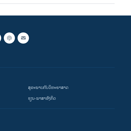
e
ສຸຂະພາບກັບວິທະຍາສາດ
ຮຽນ-ພາສາອັງກິດ