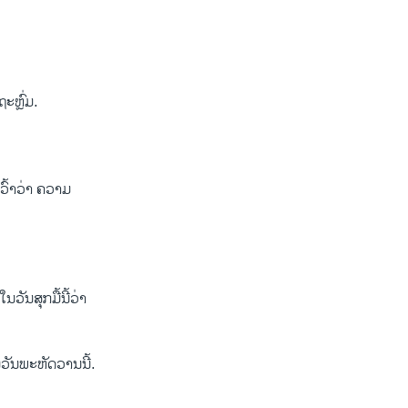
ະຫຼົ່ມ.
ວົ້າວ່າ ຄວາມ
ັນສຸກມື້ນີ້ວ່າ
ັນພະຫັດວານນີ້.