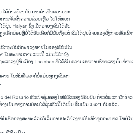
ນ ໄດ້ກ່າວປ້ອງກັນ ການດຳເນີນຄວາມພະ
ການຈັດສົ່ງຄວາມຊ່ອຍເຫຼືອ ໄປໃຫ້ພວກ
ຕ້ຝຸ່ນ Haiyan ຊຶ່ງ ມີຫລາຍໆຄົນໄດ້ຮັບ
ເລັກນ້ອຍຫຼືບໍ່ໄດ້ຮັບເລີຍກໍມີນັບຕັ້ງແຕ່ ລົມໄຕ້ຝຸ່ນຮ້າຍແຮງດັ່ງກ່າວພັດເຂົ້າຖ
 ລັດຖະມົນຕີກະຊວງພາຍໃນຂອງຟີລິບປິນ
້ວ່າ ໃນສະພາບການແບບນີ້ ແມ່ນບໍ່ມີຫຍັງ
ແຫລງຢູ່ທີ່ ເມືອງ Tacloban ທີ່ໄດ້ຮັບ ຄວາມເສຍຫາຍຮ້າຍແຮງນັ້ນ ທ່ານເ
ລາຍ ໃນທັນທີແລະກໍບໍ່ແມ່ນທຸກໆຄົນສາ
.
 del Rosario ຫົວໜ້າຄຸ້ມຄອງໄພພິບັດຂອງຟີລິບປິນ ກ່າວຕໍ່ພວກ ນັກຂ່າວໃນວ
່າງເປັນທາງການຍ້ອນໄຕ້ຝຸ່ນຫົວນີ້ໄດ້ເພີ້ມ ຂຶ້ນເປັນ 3,621 ຄົນແລ້ວ.
ັບເຮືອຂອງສະຫະລັດໄດ້ເລີ້ມການປະຕິບັດງານບັນເທົາທຸກຂະໜາດ ໃຫຍ່ໃນວ