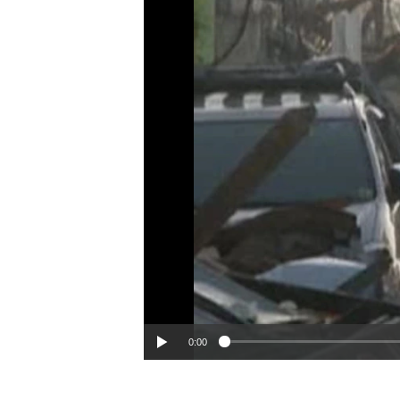
ວິທະຍາສາດ-ເທັກໂນໂລຈີ
ທຸລະກິດ
ພາສາອັງກິດ
ວີດີໂອ
ສຽງ
ລາຍການກະຈາຍສຽງ
ລາຍງານ
0:00