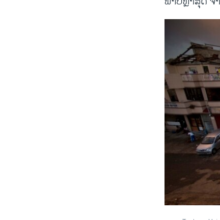
ພາບຫຼ້າສຸດ ຈາ