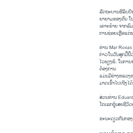
ລັດຖະບານຟີລິບປິ
ຍາຍາມຂອງຕົນ ໃນ
ເຄາະຮ້າຍ ຈາກລົມໄ
ການຊ່ອຍເຫຼືອແຕ່ພຽງ
ທ່ານ Mar Roxas
ກ່າວໃນວັນສຸກມື້ນີ
ໄວພຽງພໍ. ໃນການຖະ
ຕ້ອງການ
ແມ່ນມີຢ່າງຫລວງຫ
ມາດເຂົ້າໄປເຖິງໄດ້
ສ່ວນທ່ານ Eduardo
ໂຕເລກຜູ້ເສຍຊີວິດຢ
ຂະນະດຽວກັນກອງທ