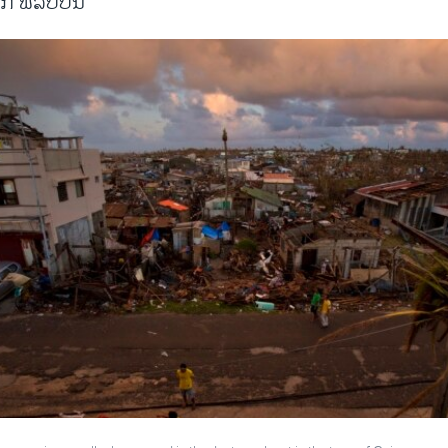
ກ ຟີລິບປິນ