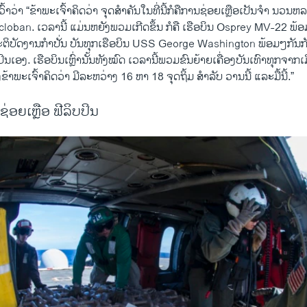
ົ້າວ່າ “ຂ້າພະເຈົ້າຄິດວ່າ ຈຸດສຳຄັນໃນທີ່ນີ້ກໍຄືການຊ່ອຍເຫຼືອເປັນຈຳ ນວນຫ
acloban. ເວລານີ້ ແມ່ນຫຍັງພວມເກີດຂຶ້ນ ກໍຄື ເຮືອບິນ Osprey MV-22 ພ້ອ
ປະຕິບັດງານກຳປັ່ນ ບັນທຸກເຮືອບິນ USS George Washington ພ້ອມໆກັນກັ
ປິນເອງ. ເຮືອບິນເຫຼົ່ານັ້ນທັງໝົດ ເວລານີ້ພວມຂົນຍ້າຍເຄື່ອງບັນເທົາທຸກຈາ
ງຂ້າພະເຈົ້າຄິດວ່າ ມີລະຫວ່າງ 16 ຫາ 18 ຈຸດຖິ້ມ ສຳລັບ ວານນີ້ ແລະມື້ນີ້.”
່ອຍເຫຼືອ ຟີລິບປິນ