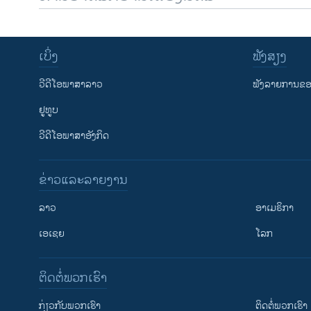
ເບິ່ງ
ຟັງສຽງ
ວີດີໂອພາສາລາວ
ຟັງລາຍການຂອງ
ຢູທູບ
ວີດີໂອພາສາອັງກິດ
ຂ່າວແລະລາຍງານ
ລາວ
ອາເມຣິກາ
ເອເຊຍ
ໂລກ
ຕິດຕໍ່ພວກເຮົາ
ກ່ຽວກັບພວກເຮົາ
ຕິດຕໍ່ພວກເຮົາ