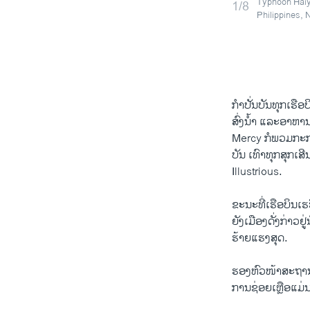
Typhoon Haiya
1/8
Philippines, 
ກຳປັ່ນບັນທຸກເຮືອ
ສົ່ງນໍ້າ ແລະອາ
Mercy ກໍພວມກະກ
ບັນ ເທົາທຸກສຸກເ
Illustrious.
ຂະນະທີ່ເຮືອບິນເຮ
ຍັງເມືອງດັ່ງກ່າວ
ຮ້າຍແຮງສຸດ.
ຮອງຫົວໜ້າສະຖານທ
ການຊ່ອຍເຫຼືອແມ່ນ