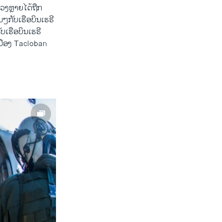
ລວງຫຼາຍໄດ້ຖືກ
ມໆກັບເຮືອບິນເຮຣີ
ບເຮືອບິນເຮຣີ
ກເມືອງ Tacloban