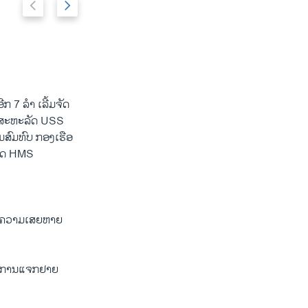
P
N
A young girl walks amid ruins of houses in a ne
2/8
Guiuan, Philippines, Nov. 15, 2013.
r
e
e
x
v
t
i
s
o
l
u
i
ກ 7 ລຳ ເລີ້ມຈັດ
s
d
ອງສະຫະລັດ USS
s
e
ສົມທົບ ກອງເຮືອ
l
ກິດ HMS
i
d
e
ກັບຄວາມເສຍຫາຍ
່າ ການແຈກຢາຍ