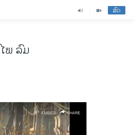
ສົດ
ບໄພ ລົມ
EMBED
SHARE