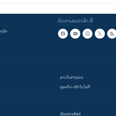
ຕິດຕາມພວກເຮົາ ທີ່
ເຮົາ
ລາວໃນຕ່າງແດນ
ທຸລະກິດ-ເທັກໂນໂລຈີ
ຟັງພອດແຄັສຕ໌