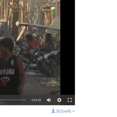
0:01:52
ລິງໂດຍກົງ
EMBED
SHARE