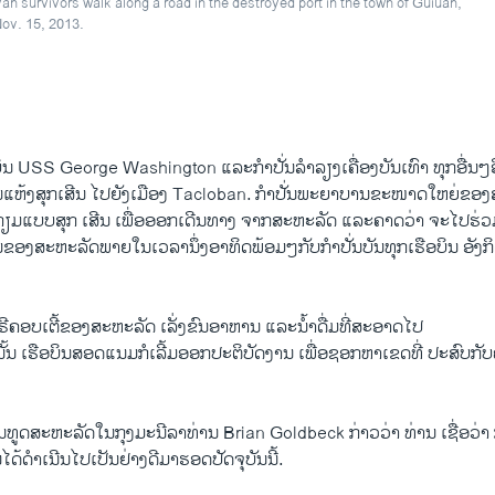
n survivors walk along a road in the destroyed port in the town of Guiuan,
Nov. 15, 2013.
ບິນ USS George Washington ແລະກຳປັ່ນລຳລຽງເຄື່ອງບັນເທົາ ທຸກອື່ນໆອີ
ຫານແຫ້ງສຸກເສີນ ໄປຍັງເມືອງ Tacloban. ກຳປັ່ນພະຍາບານຂະໜາດໃຫຍ່ຂ
ຽມແບບສຸກ ເສີນ ເພື່ອອອກເດີນທາງ ຈາກສະຫະລັດ ແລະຄາດວ່າ ຈະໄປຮ່ວມ
ສີນຂອງສະຫະລັດພາຍໃນເວລານຶ່ງອາທິດພ້ອມໆກັບກຳປັ່ນບັນທຸກເຮືອບິນ ອັງ
ຣີຄອບເຕີ້ຂອງສະຫະລັດ ເລັ່ງຂົນອາຫານ ແລະນໍ້າດື່ມທີ່ສະອາດໄປ
ຢູ່ນັ້ນ ເຮືອບິນສອດແນມກໍເລີ້ມອອກປະຕິບັດງານ ເພື່ອຊອກຫາເຂດທີ່ ປະສົບ
ູດສະຫະລັດໃນກຸງມະນີລາທ່ານ Brian Goldbeck ກ່າວວ່າ ທ່ານ ເຊື່ອວ
ໄດ້ດຳເນີນໄປເປັນຢ່າງດີມາຮອດປັດຈຸບັນນີ້.