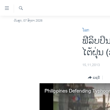
ລິ້ງ
ສຳຫລັບ
ເຂົ້າ
ຄົ້ນຫາ
ວັນສຸກ, 07 ສິງຫາ 2026
ໂຮມເພຈ
ຫາ
ໂລກ
ລາວ
ຂ້າມ
ຟີລິບປິ
ຂ້າມ
ອາເມຣິກາ
ຂ້າມ
ການເລືອກຕັ້ງ ປະທານາທີບໍດີ ສະຫະລັດ
ໄຕ້ຝຸ່ນ
ໄປ
2024
ຫາ
ຂ່າວ​ຈີນ
ຊອກ
15,11,2013
ຄົ້ນ
ໂລກ
ແຊຣ໌
ເອເຊຍ
ອິດສະຫຼະພາບດ້ານການຂ່າວ
Philippines Defending Typhoon 
ຊີວິດຊາວລາວ
ຊຸມຊົນຊາວລາວ