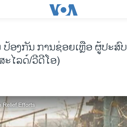
ນ ປ້ອງກັນ ການຊ່ອຍເຫຼືອ ຜູ້ປະສົ
 (ສະໄລດ໌/ວີດີໂອ)
Relief Efforts