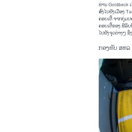
ທ່ານ Goldbeck ເວ
ສົ່ງໄປຍັງເມືອງ T
ຄອບເຕີ້ ຈາກກຸ່ມ
ຄອບເຕີ້ຂອງ ຟີລິບ
ໄປຍັງຈຸດຕ່າງໆ ຊຶ່
ກອງທັບ ສຫລ ຊ