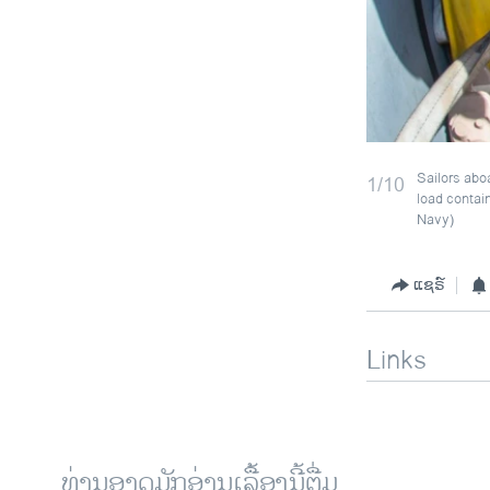
Sailors abo
1/10
load contai
Navy)
ແຊຣ໌
Links
ທ່ານອາດມັກອ່ານເລື້ອງນີ້ຕື່ມ