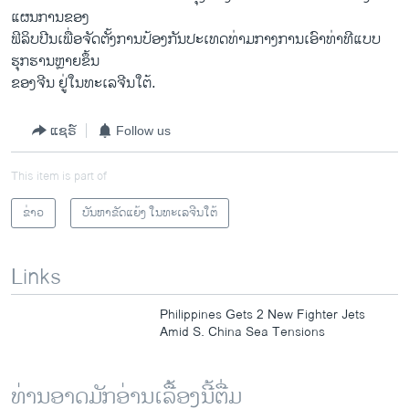
ແຜນການຂອງ
ຟິລິບ​ປີນ​ເພື່ອ​ຈັດຕັ້ງການ​ປ້ອງ​ກັນປະ​ເທດທ່າມກາງການເອົາທ່າທີແບບ
ຮຸກຮານຫຼາຍຂຶ້ນ
ຂອງ​ຈີນ ຢູ່ໃນ​ທະ​ເລ​ຈີນ​ໃຕ້.
ແຊຣ໌
Follow us
This item is part of
ຂ່າວ
ບັນຫາຂັດແຍ້ງ ໃນທະເລຈີນໃຕ້
Links
Philippines Gets 2 New Fighter Jets
Amid S. China Sea Tensions
ທ່ານອາດມັກອ່ານເລື້ອງນີ້ຕື່ມ