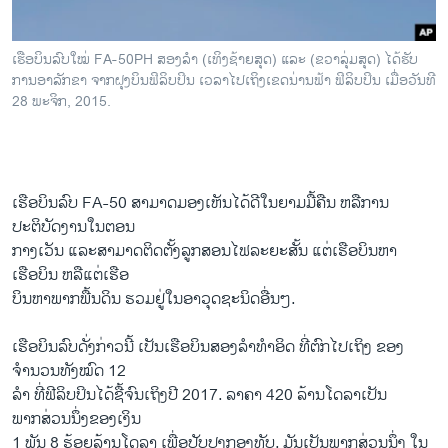
ເຮືອບິນລົບໃໝ່ FA-50PH ສອງລຳ (ເທິງຊ້າຍສຸດ) ແລະ (ຂວາລຸ່ມສຸດ) ໄດ້ຮັບ
ການອາລັກຂາ ຈາກຝຸງບິນຟິລິບປິນ ເວລາໄປເຖິງເຂດນ່ານຟ້າ ຟິລິບປິນ ເມື່ອວັນທີ
28​ ພະຈິກ, 2015.
ເຮືອບິນ​ລົບ FA-50 ສາມາດ​ມອງເຫັນໄດ້ດີ​ໃນຍາມ​ມື້​ຄືນ ຫລື​ການ​
ປະຕິບັດ​ງານໃນຕອນ
​ກາງ​ເວັນ ​ແລະ​ສາມາດຕິດ​ຕັ້ງລູກ​ສອນ​ໄຟ​ລະຍະ​ສັ້ນ ​ແຕ່​ເຮືອບິນ​ຫາ​
ເຮືອບິນ ຫລືແຕ່​ເຮືອ
ບິນ​ຫາ​ພາກພື້ນດິນ ຮວມຢູ່​ໃນ​ອາວຸດ​ຊະນິດ​ອື່ນໆ.
​ເຮືອບິນ​ລົບດັ່ງກ່າວ​ນີ້ ​ເປັນ​ເຮືອບິນ​ສອງ​ລຳທຳ​ອິດ ​ທີ່ຕົກໄປເຖິງ ຂອງ
ຈຳນວນທັງ​ໝົດ 12
ລຳ ​ທີ່​ຟີ​ລິບ​ປິນ​ໄດ້ຊື້ຈົນ​ເຖິງ​ປີ 2017. ລາຄາ 420 ລ້ານ​ໂດ​ລາເປັນ​
ພາກສ່ວນ​ນຶ່ງຂອງເງິນ
1 ພັນ 8 ຮ້ອຍ​ລ້ານ​ໂດ​ລາ ​ເພື່ອ​ປັບປຸງກອງທັບ. ມັນ​ເປັນພາກ​ສ່ວນນຶ່ງ ໃນ