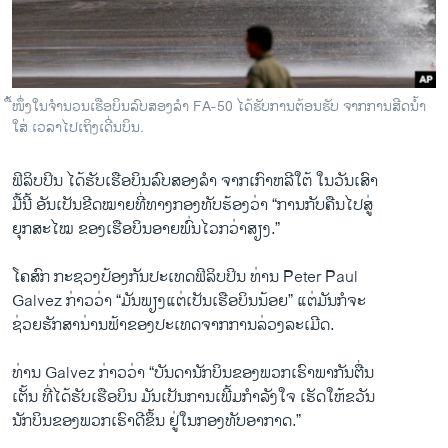
ວິທະຍາສາດ-ເທັກໂນໂລຈີ
ທຸລະກິດ
ພາສາອັງກິດ
ື້ໜຶ່ງໃນຈຳນວນເຮືອບິນລົບສອງລຳ FA-50 ໄດ້ຮັບການຕ້ອນຮັບ ຈາກການສີດນໍ້າ
ວີດີໂອ
ໃສ່ ເວລາໄປເຖິງເດີ່ນບິນ.
ສຽງ
ຟິລິບ​ປິນ ​ໄດ້​ຮັບ​ເຮືອບິນ​ລົບ​ສອງ​ລຳ ​ຈາກ​ເກົາຫລີ​ໃຕ້ ​ໃນ​ວັນ​ເສົາ
ລາຍການກະຈາຍສຽງ
​ມື້​ນີ້ ອັນ​ເປັນ​ຂີດ​ໝາຍ​ທີ່ທາງກອງທັບ​ຮ້ອງ​ວ່າ “ການ​ກັບ​ຄືນ​ໄປ​ສູ່
ຕິດຕາມພວກເຮົາ ທີ່
ຍຸກ​ສະ​ໄໝ​ ຂອງ​ເຮືອບິນອາຍພົ່ນ​ໄວ​ກວ່າ​ສຽງ.”
ລາຍງານ
​ໂຄສົກ ກະຊວງ​ປ້ອງ​ກັນ​ປະ​ເທດ​ຟິລິບ​ປິນ ທ່ານ Peter Paul
Galvez ກ່າວ​ວ່າ “​ມັນ​ພຽງ​ແຕ່​ເປັນເຮືອ​ບິນນ້ອຍ” ​ແຕ່​ມັນ​ກໍຈະ
ພາສາຕ່າງໆ
​ຊ່ວຍຮັກສາ​ນ່ານຟ້າ​ຂອງປະ​ເທດ​ຈາກ​ການ​ລ່ວງ​ລະ​ເມີດ.
ທ່ານ Galvez ກ່າວ​ວ່າ “ບັນດາ​ນັກ​ບິນ​ຂອງ​ພວກ​ເຮົາ​ພາກັນ​ຕື່ນ​
ເຕັ້ນ​ ​ທີ່​ໄດ້​ຮັບ​ເຮືອບິນ ມັນ​ເປັນ​ການເພີ້ມກຳລັງ​ໃຈ ເຮັດ​ໃຫ້​ຂວັນ​
ນັກ​ບິນ​ຂອງ​ພວກ​ເຮົາດີ​ຂຶ້ນ ​ຢູ່ໃນ​ກອງ​ທັບອາກາດ.”