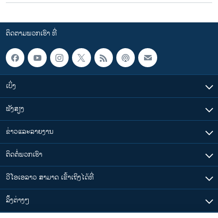
ຕິດຕາມພວກເຮົາ ທີ່
ເບິ່ງ
ຟັງສຽງ
ຂ່າວແລະລາຍງານ
ຕິດຕໍ່ພວກເຮົາ
ວີໂອເອລາວ ສາມາດ ເຂົ້າເຖິງໄດ້ທີ່
​ລິ້ງ​ຕ່າງໆ