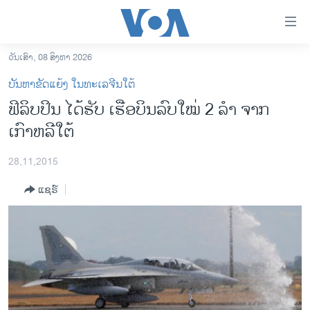
ລິ້ງ
ສຳຫລັບ
ເຂົ້າ
ວັນເສົາ, 08 ສິງຫາ 2026
ຫາ
ໂຮມເພຈ
ບັນຫາຂັດແຍ້ງ ໃນທະເລຈີນໃຕ້
ຂ້າມ
ລາວ
ຟິລິບ​ປິນ ​ໄດ້​ຮັບ​ ເຮືອບິນ​ລົບໃໝ່ ​2 ລຳ ​ຈາກ​
ຂ້າມ
ອາເມຣິກາ
ເກົາຫລີ​ໃຕ້
ຂ້າມ
ໄປ
ການເລືອກຕັ້ງ ປະທານາທີບໍດີ ສະຫະລັດ 2024
ຫາ
28,11,2015
ຂ່າວ​ຈີນ
ຊອກ
ແຊຣ໌
ຄົ້ນ
ໂລກ
ເອເຊຍ
ອິດສະຫຼະພາບດ້ານການຂ່າວ
ຊີວິດຊາວລາວ
ຊຸມຊົນຊາວລາວ