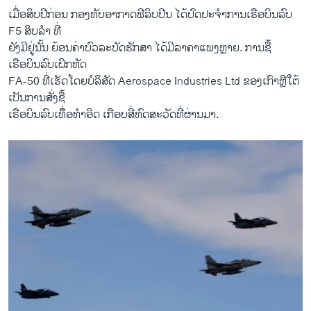
​ເມື່ອສິບ​ປີ​ກ່ອນ ກອງທັບ​ອາກາດ​ຟີລິ​ບປີນ ​ໄດ້ປົດ​ປະຈຳການເຮືອບິນ​ລົບ
F5 ສິບ​ລຳ ​ທີ່​
ຍັງ​ມີ​ຢູ່​ນັ້ນ ຍ້ອນຄ່າບົວລະ​ບັດ​ຮັກສາ ໄດ້​ມີ​ລາຄາ​ແພງ​ຫຼາຍ. ການ​ຊື້​
ເຮືອບິນລົບ​ເຝິກ​ຫັດ
FA-50 ທີ່​ເຮັດ​ໂດຍບໍລິສັດ Aerospace Industries Ltd ​ຂອງເກົາຫຼີໃຕ້
ເປັນ​ການ​ສັ່ງ​ຊື້
​ເ​ຮື​ອບິນ​ລົບເທຶຶ່ອທຳ​ອິດ ​ເກືອບ​ສີ່​ທົດ​ສະ​ວັດ​ທີ່​ຜ່ານມາ.