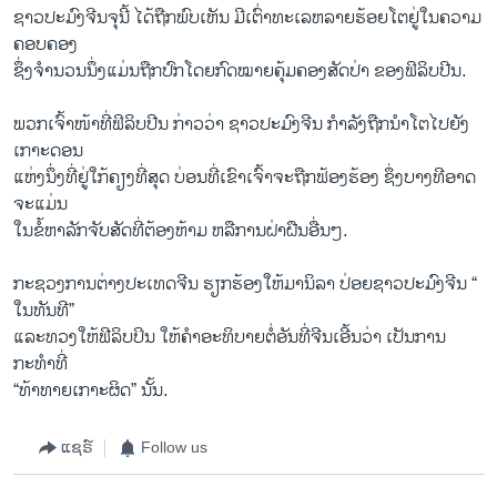
ຊາວປະມົງຈີນຈຸນີ້ ​ໄດ້​ຖືກພົບ​ເຫັນ ມີເຕົ່າ​ທະ​ເລ​ຫລາຍ​ຮ້ອຍ​ໂຕຢູ່ໃນຄວາມ
ຄອບຄອງ
ຊຶ່ງຈຳນວນນຶ່ງແມ່ນຖືກ​ປົກ​ໂດຍ​ກົດໝາຍ​ຄຸ້ມຄອງ​ສັດປ່າ ຂອງຟິລິບ​ປີນ.
ພວກ​ເຈົ້າ​ໜ້າ​ທີ່​ຟິລິບ​ປີນ ກ່າວ​ວ່າ ຊາວ​ປະມົງຈີນ​ ກຳລັງ​ຖືກ​ນຳໂຕໄປຍັງ
ເກາະດອນ
ແຫ່ງນຶ່ງທີ່ຢູ່ໃກ້ຄຽງທີ່ສຸດ ບ່ອນ​ທີ່​ເຂົາ​ເຈົ້າ​ຈະ​ຖືກ​ຟ້ອງຮ້ອງ ຊຶ່ງບາງທີອາດ​
ຈະແມ່ນ
ໃນຂໍ້ຫາລັກຈັບສັດທີ່ຕ້ອງຫ້າມ ຫລື​ການ​ຝ່າ​ຝືນ​ອື່ນໆ.
ກະຊວງ​ການ​ຕ່າງປະ​ເທດຈີນ ຮຽກຮ້ອງ​ໃຫ້ມາ​ນິລາ ປ່ອຍ​ຊາວ​ປະມົງຈີນ “​
ໃນ​ທັນທີ”
​ແລະທວງໃຫ້ຟີລິບປິນ ໃຫ້ຄຳອະທິບາຍຕໍ່ອັນທີ່ຈີນເອີ້ນວ່າ ​ເປັນການ
ກະທຳທີ່
“ທ້າທາຍເກາະຜິດ​” ນັ້ນ.
ແຊຣ໌
Follow us