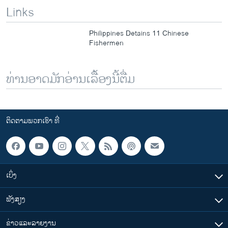
Links
Philippines Detains 11 Chinese
Fishermen
ທ່ານອາດມັກອ່ານເລື້ອງນີ້ຕື່ມ
ຕິດຕາມພວກເຮົາ ທີ່
ເບິ່ງ
ຟັງສຽງ
ຂ່າວແລະລາຍງານ