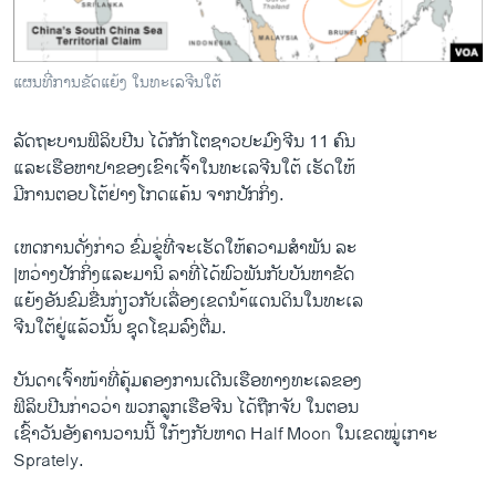
ວິທະຍາສາດ-ເທັກໂນໂລຈີ
ທຸລະກິດ
ແຜນທີ່ການຂັດແຍ້ງ ໃນທະເລຈີນໃຕ້
ພາສາອັງກິດ
ວີດີໂອ
ລັດຖະບານ​ຟິລິບ​ປີນ ​ໄດ້​ກັກ​ໂຕ​ຊາວ​ປະມົງຈີນ 11 ຄົນ
​ແລະ​ເຮືອ​ຫາປາຂອງ​ເຂົາ​ເຈົ້າ​ໃນທະ​ເລ​ຈີນ​ໃຕ້ ​ເຮັດ​ໃຫ້
ສຽງ
ມີ​ການ​ຕອບ​ໂຕ້ຢ່າງໂກດ​ແຄ້ນ ຈາກປັກ​ກິ່ງ.
ລາຍການກະຈາຍສຽງ
ຕິດຕາມພວກເຮົາ ທີ່
​ເຫດການດັ່ງກ່າວ ​ຂົ່ມຂູ່​ທີ່ຈະເຮັດໃຫ້ຄວາມສຳພັນ​ ລະ
ລາຍງານ
|ຫວ່າງປັກ​ກິ່ງແລະ​ມານິ ລາທີ່​ໄດ້​ພົວພັນ​ກັບ​ບັນຫາຂັດ
ແຍ້​ງອັນ​ຂົມ​ຂື່ນກ່ຽວ​ກັບເລື່ອງເຂດນຳ້ແດນ​ດິນ​ໃນ​ທະ​ເລ​
ຈີນ​ໃຕ້ຢູ່ແລ້ວນັ້ນ ຊຸດໂຊມລົງຕື່ມ.
ພາສາຕ່າງໆ
ບັນດາ​ເຈົ້າ​ໜ້າ​ທີ່ຄຸ້ມຄອງການເດີນເຮືອ​ທາງ​ທະ​ເລ​ຂອງ
ຟິລິບ​ປີນກ່າວ​ວ່າ ພວກ​ລູກ​ເຮືອ​ຈີນ ​ໄດ້​ຖືກ​ຈັບ ​ໃນ​ຕອນ​
ເຊົ້າ​ວັນ​ອັງຄານ​ວານ​ນີ້ ​ໃກ້​ໆກັບຫາດ Half Moon ໃນ​ເຂດ​ໝູ່​ເກາະ
Sprately.