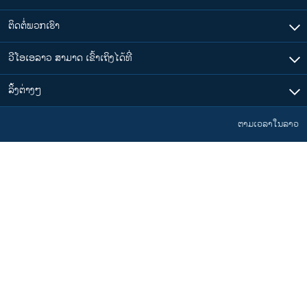
ຕິດຕໍ່ພວກເຮົາ
ວີໂອເອລາວ ສາມາດ ເຂົ້າເຖິງໄດ້ທີ່
​ລິ້ງ​ຕ່າງໆ
ຕາມເວລາໃນລາວ