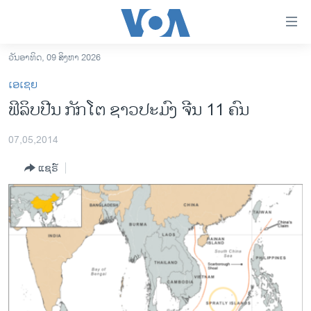
ລິ້ງ
ສຳຫລັບ
ເຂົ້າ
ວັນອາທິດ, 09 ສິງຫາ 2026
ຫາ
ໂຮມເພຈ
ເອເຊຍ
ຂ້າມ
ລາວ
ຟິລິບປີນ ກັກໂຕ ຊາວປະມົງ ຈີນ 11 ຄົນ
ຂ້າມ
ອາເມຣິກາ
ຂ້າມ
07,05,2014
ໄປ
ການເລືອກຕັ້ງ ປະທານາທີບໍດີ ສະຫະລັດ 2024
ຫາ
ແຊຣ໌
ຂ່າວ​ຈີນ
ຊອກ
ຄົ້ນ
ໂລກ
ເອເຊຍ
ອິດສະຫຼະພາບດ້ານການຂ່າວ
ຊີວິດຊາວລາວ
ຊຸມຊົນຊາວລາວ