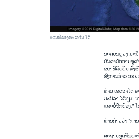
ແຜນທີ່ຂອງທະເລຈີນ ໃຕ້
ນະຄອນຫຼວງ ມະນີລ
ບັນດານັກການທູດຈ
ຂອງຟີລິບປິນ ສົ່ງ
ອົງການຂ່າວ ຣອຍເຕ
ທ່ານ ເອດວາໂດ ອາໂ
ມະ​ນີລາ​ ໄດ້​ກຽມ "
ແລະບໍ່ຖືກຕ້ອງ," ​
ທ່ານກ່າວວ່າ "ການ
ສະຖານທູດ​ຈີນ​ປະຈຳ​