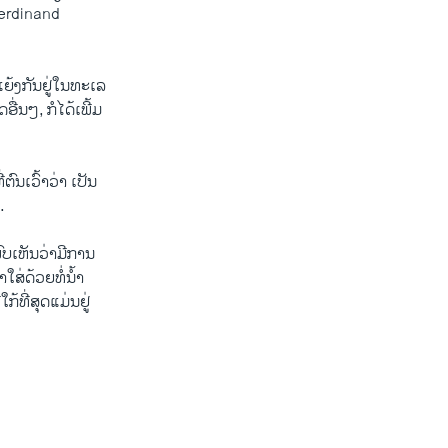
(Ferdinand
ຍ້ງ​ກັນ​ຢູ່ໃນ​ທະ​ເລ​
ອື່ນໆ, ກໍໄດ້ເພີ້ມ​
ຕົນ​ເວົ້າ​ວ່າ ​ເປັນ​
.
ພົບເຫັນວ່າມີການ
ໃສ່ດ້ວຍທໍ່ນໍ້າ
​ທີ່​ສຸດ​ແມ່ນຢູ່​