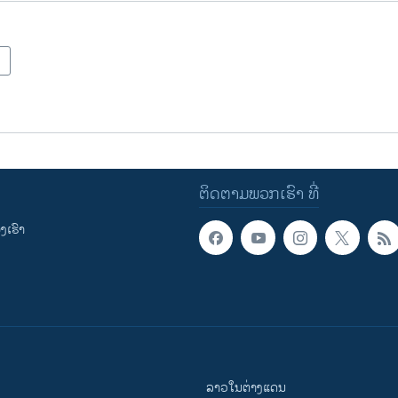
ຕິດຕາມພວກເຮົາ ທີ່
ເຮົາ
ລາວໃນຕ່າງແດນ