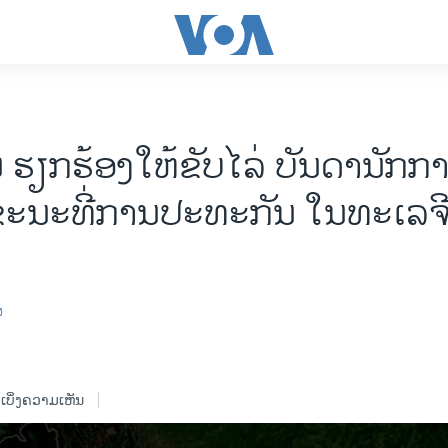
ນ ຮຽກຮ້ອງໃຫ້ຂັບໄລ່ ບັນດານັກກ
ຂະນະທີ່ການປະທະກັນ ໃນທະເລຈີ
ສ
ເບິ່ງຄວາມເຫັນ