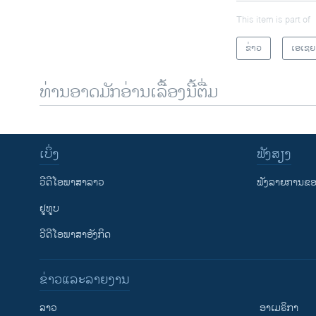
This item is part of
ຂ່າວ
ເອເຊຍ
ທ່ານອາດມັກອ່ານເລື້ອງນີ້ຕື່ມ
ເບິ່ງ
ຟັງສຽງ
ວີດີໂອພາສາລາວ
ຟັງລາຍການຂອງ
ຢູທູບ
ວີດີໂອພາສາອັງກິດ
ຂ່າວແລະລາຍງານ
ລາວ
ອາເມຣິກາ