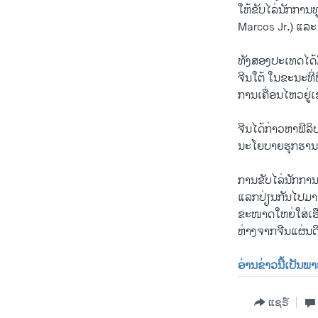
ໃຫ້​ຂັບ​ໄລ່​ນັກ​ກ
Marcos Jr.) ​ແລະ ກ
ທັງສອງ​ປະ​ເທດ​ໄດ້ມີ​
ຈີນ​ໃຕ້ ​ໃນ​ຂະນະ​ທີ
ການ​ເຄື່ອນ​ໄຫວ​ຢູ
ຈີນ​ໄດ້​ກ່າວ​ຫາ​ຟີ​ລິບ
ນະ​ໂຍ​ບາຍ​ຮຸກ​ຮານ​
ການ​ຂັບ​ໄລ່​ນັກ​ກ
ແລກປ່ຽນກັນໄປມາ​ຢ່
ຂະໜາດໃຫຍ່ໃສ່​ເຮືອ​ຂອ
ຫ່າງ​ຈາກ​ຈີນ​ແຜ່ນດ
ອ່ານຂ່າວນີ້ເປັນພ
ແຊຣ໌