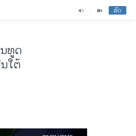
ສົດ
ານທູດ
ນໃຕ້