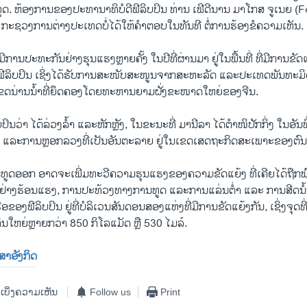
ານ​ທູດ. ຫ້ອງການ​ຂອງ​ປະທານາທິບໍດີ​ຟີ​ລິບ​ປິນ ທ່ານ ເຟີດີນານ ມາໂກສ ຈູເນຍ 
ະຊວງ​ການ​ຕ່າງປະ​ເທດ​ບໍ່​ໄດ້ໃຫ້ຄຳຕອບໃນ​ທັນທີ ​ຕໍ່​ການ​ຮ້ອງ​ຂໍ​ຄວາມ​ເຫັນ.
ການ​ປະ​ທະ​ກັນ​ຢ່າງ​ຮຸນ​ແຮງຫຼາຍຄັ້ງ​ ໃນ​ປີ​ທີ່ຜ່ານມາ ​ຢູ່​ໃນພື້ນ​ທີ່ ທີ່​ມີ​ການ​ຂັດ​ແ
່​ຟີ​ລິບ​ປິນ ເຊິ່ງ​ໄດ້​ຮັບ​ການ​ສະໜັບສະໜູນ​ຈາກ​ສະຫະລັດ ​ແລະ​ປະ​ເທດ​ພັນທະ​ມິດ​
່​ເຂດ​ນ່ານນ້ຳ​ທີ່​ຍຶດຄອງໂດຍ​ທະຫານ​ຍາມ​ຝັ່ງຂະໜາດໃຫຍ່​ຂອງ​ຈີນ.
​ປິນ​ວ່າ ​ໄດ້​ລ່ວງ​ລ້ຳ​ ແລະ​ຫັກຫຼັງ, ໃນ​ຂະ​ນະ​ທີ່​ ມາ​ນີ​ລາ ​ໄດ້​ຕຳ​ໜິ​ປັກ​ກິ່ງ​ ໃນ​ອັນ​ທີ່​
 ແລະ​ການ​ຫຼອກ​ລວງ​ທີ່​ເປັນ​ອັນ​ຕະ​ລາຍ ​ຢູ່​ໃນ​ເຂດ​ເສດ​ຖະ​ກິດ​ສະ​ເພາະຂອງຕົນ
ານ​ທູດອອກ ​ອາດ​ຈະ​ເພີ່ມ​ທະວີ​ຄວາມຮຸນແຮງຂອງຄວາມຂັດແຍ້ງ ທີ່ເຄີຍໄດ້ຖືກ
າງ​ຮ້ອນ​ແຮງ, ການ​ປະ​ທ້ວງ​ທາງ​ການ​ທູດ ​ແລະ​ການ​ແລ່ນຕໍ່າ ແລະ ການສີດນໍ້າ
ງ​ຟີ​ລິບ​ປິນ ຢູ່​ທີ່​ບໍລິເວນສັນດອນ​ສອງ​ແຫ່ງ​ທີ່​ມີ​ການ​ຂັດ​ແຍ້​ງກັນ, ​ເຊິ່ງຈຸດທີ່ໃກ້
ິນ​ໃຫຍ່ຫຼາຍກວ່າ 850 ກິ​ໂລ​ແມັດ ຫຼື 530 ໄມລ໌.
າສາອັງກິດ
ເບິ່ງຄວາມເຫັນ
Follow us
Print