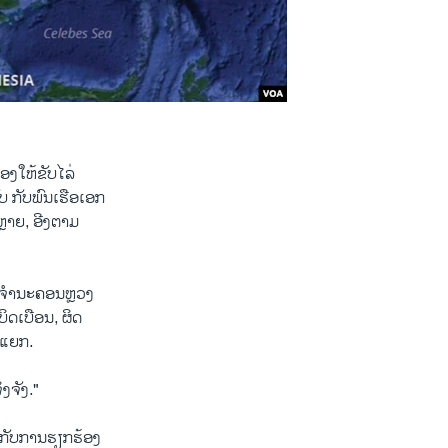
ອງໃຫ້ຂັບໄລ່
ບ ກັບພົນເຮືອເອກ
ຫຼາຍ, ອີງຕາມ
ະຈຳ​ນະຄອນຫຼວງ​
່ບິດເບືອນ, ຜິດ
ກ​ແຍກ.
ງຈັງ."
​ກັບ​ການ​ຮຽກຮ້ອງ​