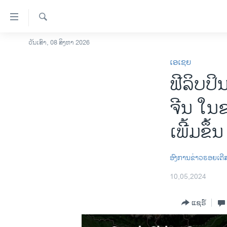
ລິ້ງ
ສຳຫລັບ
ເຂົ້າ
ຄົ້ນຫາ
ວັນເສົາ, 08 ສິງຫາ 2026
ໂຮມເພຈ
ຫາ
ເອເຊຍ
ລາວ
ຂ້າມ
ຟີລິບປິ
ຂ້າມ
ອາເມຣິກາ
ຂ້າມ
ການເລືອກຕັ້ງ ປະທານາທີບໍດີ ສະຫະລັດ
ຈີນ ໃນ
ໄປ
2024
ຫາ
ເພີ້ມຂຶ້ນ
ຂ່າວ​ຈີນ
ຊອກ
ຄົ້ນ
ໂລກ
ອົງການຂ່າວຣອຍເຕີ
ເອເຊຍ
10,05,2024
ອິດສະຫຼະພາບດ້ານການຂ່າວ
ຊີວິດຊາວລາວ
ແຊຣ໌
ຊຸມຊົນຊາວລາວ