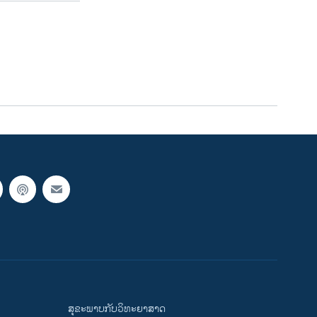
ສຸຂະພາບກັບວິທະຍາສາດ