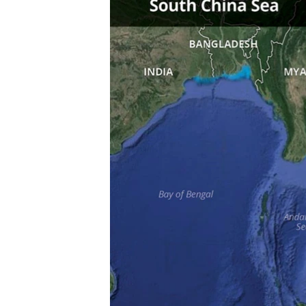
ວິທະຍາສາດ-ເທັກໂນໂລຈີ
ທຸລະກິດ
ພາສາອັງກິດ
ວີດີໂອ
ສຽງ
ລາຍການກະຈາຍສຽງ
ລາຍງານ