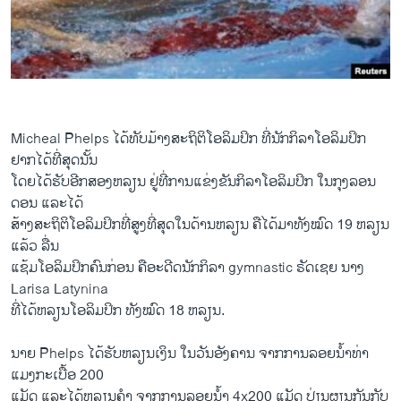
ວິທະຍາສາດ-ເທັກໂນໂລຈີ
ທຸລະກິດ
ພາສາອັງກິດ
ວີດີໂອ
Micheal Phelps ​ໄດ້​ທັບ​ມ້າງສະຖິຕິໂອ​ລິ​ມປິກ​ ທີ່​ນັກ​ກິລາໂອລິມປິກ​
ສຽງ
ຢາກ​ໄດ້​ທີ່​ສຸ​ດນັ້ນ
ລາຍການກະຈາຍສຽງ
ໂດຍ​ໄດ້​ຮັບ​ອີກ​ສອງ​ຫລຽນ ຢູ່ທີ່​ການ​ແຂ່ງຂັນ​ກິລາ​ໂອ​ລິ​ມປິກ ໃນ​ກຸງ​ລອນ​
ຕິດຕາມພວກເຮົາ ທີ່
ດອນ ​ແລະ​ໄດ້​
ລາຍງານ
ສ້າງ​ສະຖິຕິ​ໂອ​ລິ​ມປິກ​ທີ່​ສູງທີ່ສຸດໃນ​ດ້ານ​ຫລຽນ ຄື​ໄດ້​ມາ​ທັງ​ໝົດ​ 19 ຫລຽນ​
ແລ້ວ ລື່ນ
​ແຊ້ມ​ໂອ​ລິ​ມປິກ​ຄົນ​ກ່ອນ ຄືອ​ະດີດ​ນັກ​ກິລາ gymnastic ຣັດ​ເຊຍ ນາງ
ພາສາຕ່າງໆ
Larisa Latynina
ທີ່ໄດ້​ຫລຽນໂອ​ລິ​ມປິກ ທັງ​ໝົດ 18 ຫລຽນ.
ນາຍ Phelps ​ໄດ້​ຮັບ​ຫລຽນ​ເງິນ ​ໃນ​ວັນ​ອັງຄານ ຈາກ​ການ​ລອຍ​ນໍ້າ​ທ່າ
ແມງກ​ະ​ເບື້ອ 200
​ແມັດ ​ແລະໄດ້ຫລຽນ​ຄໍາ ຈາກ​ການ​ລອຍ​ນໍ້າ 4x200 ​ແມັດ ​ປ່ຽນ​ຜຽນ​ກັນ​ກັບ