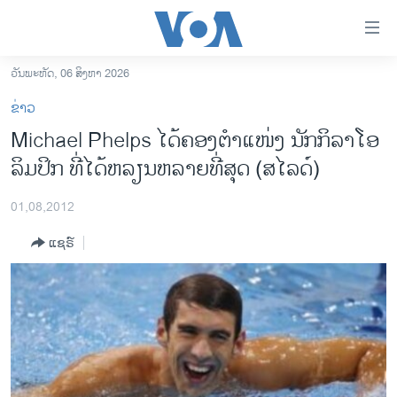
ລິ້ງ
ສຳຫລັບ
ເຂົ້າ
ວັນພະຫັດ, 06 ສິງຫາ 2026
ຫາ
ໂຮມເພຈ
ຂ່າວ
ຂ້າມ
ລາວ
Michael Phelps ໄດ້ຄອງຕໍາແໜ່ງ ນັກກິລາໂອ
ຂ້າມ
ອາເມຣິກາ
ລິມປິກ ທີ່ໄດ້ຫລຽນຫລາຍທີ່ສຸດ (ສໄລດ໌)
ຂ້າມ
ໄປ
ການເລືອກຕັ້ງ ປະທານາທີບໍດີ ສະຫະລັດ 2024
ຫາ
01,08,2012
ຂ່າວ​ຈີນ
ຊອກ
ແຊຣ໌
ຄົ້ນ
ໂລກ
ເອເຊຍ
ອິດສະຫຼະພາບດ້ານການຂ່າວ
ຊີວິດຊາວລາວ
ຊຸມຊົນຊາວລາວ