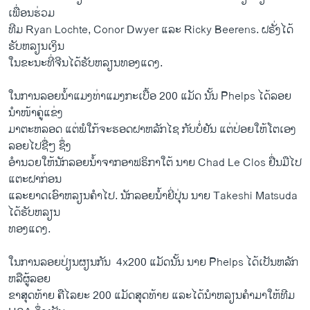
ເພື່ອນ​ຮ່ວມ
ທີ​ມ Ryan Lochte, Conor Dwyer ​ແລະ Ricky Beerens. ຝຣັ່ງໄດ້​
ຮັບ​ຫລຽນ​ເງິນ​ ​
ໃນ​ຂະນະ​ທີ່ຈີນ​ໄດ້​ຮັບ​ຫລຽນ​ທອງ​ແດງ.
​ໃນ​ການ​ລອຍ​ນໍ້າ​ແມງທ່າ​ແມງກ​ະ​ເບື້ອ 200 ​ແມັດ ນັ້ນ Phelps ​ໄດ້​ລອຍ​
ນໍາ​ໜ້າ​ຄູ່​ແຂ່ງ
​ມາ​ຕະຫລອດ ​ແຕ່​ພໍໃກ້ຈະຮອດ​ຝາຫລັກ​ໄຊ ກັບ​ບໍ່​ຢັນ​ ແຕ່​ປ່ອຍ​ໃຫ້​ໂຕ​ເອງ​
ລອຍ​ໄປ​ຊື່ໆ ຊຶ່ງ
ອໍານວຍ​ໃຫ້​ນັກ​ລອຍ​ນໍ້າ​ຈາກ​ອາ​ຟຣິກາ​ໃຕ້​ ນາຍ Chad Le Clos ຢື່ນມື​ໄປ
ແຕະຝາ​ກ່ອນ ​
ແລະ​ຍາດ​ເອົາ​ຫລຽນ​ຄໍາ​ໄປ. ​ນັກ​ລອຍ​ນໍ້າຍີ່​ປຸ່ນ ນາຍ Takeshi Matsuda ​
ໄດ້​ຮັບ​ຫລຽນ
ທອງ​ແດງ.
ໃນ​ການລ​ອຍ​ປ່ຽນ​ຜຽນ​ກັນ ​ 4x200 ​ແມັດ​ນັ້ນ ນາຍ Phelps ​ໄດ້ເປັນຫລັກ
ຫລືຜູ້ລອຍ
​ຂາ​ສຸດທ້າຍ ຄື​ໄລຍະ 200 ​ແມັດ​ສຸດ​ທ້າຍ ​ແລະໄດ້​ນໍາຫລຽນ​ຄໍາ​ມາ​ໃຫ້​ທີ​ມ