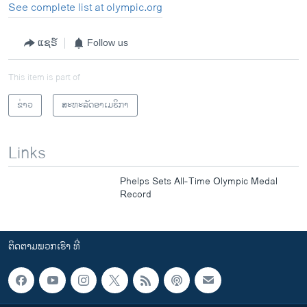
See complete list at olympic.org
ແຊຣ໌
Follow us
This item is part of
ຂ່າວ
ສະຫະລັດອາເມຣິກາ
Links
Phelps Sets All-Time Olympic Medal
Record
ຕິດຕາມພວກເຮົາ ທີ່