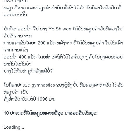
USA ຊຶ່ງ​ເປັນ​
ຫລຽນ​ທີ່​ສາມ ແລະຫລຽນ​ຄໍາ​ທໍາ​ອິດ ທີ່ເຂົາ​ໄດ້​ຮັບ​ ໃນ​ກິລາໂອ​ລິ​ມປິກ ທີ່
ລອນ​ດອນນັ້ນ.
ນັກ​ກິລາລອຍ​ນໍ້າ ຈີນ ນາງ Ye Shiwen ​ໄດ້​ຮັບ​ຫລຽນ​ຄໍາອັນ​ທີສອງໃນ​
ວັນ​ອັງຄານ ຈາກ​
ການ​ແຂ່ງຂັນ​ໄລຍະ 200 ​ແມັດ ຫລັງ​ຈາກ​ທີ່​ໄດ້ຮັບ​ຫລຽນ​ຄໍາ ​ໃນ​ວັນ​ເສົາ
ຈາກ​ການແຂ່ງ
ລອຍນໍ້າ 400 ​ແມັດ ​ໂດ​ຍທໍາ​ສະຖິຕິ​ໄດ້​ໄວ​ຈົນ​ທຸກໆ​ຄົນ​ໃນ​ກຸງ​ລອນ​ດອນ
ພາກັນ​ໂສກັນວ່າ
ນາງ​ໄດ້ກິນ​ຢາ​ຊູ​ກໍາລັງ​ຫລື​ບໍ່?
ໃນ​ກິລາປະ​ເພດ gymnastics ຂອງ​ຜູ້ຍິງນັ້ນ ທີ​ມຂອງສະຫະລັດ ​ໄດ້ຮັບ​
ຫລຽນ​ຄໍາ ​ເປັນ
​ຄັ້ງ​ທໍາ​ອິດ ນັບ​ແຕ່​ປີ 1996 ມາ.
10 ປະເທດທີ່ໄດ້ຫລຽນຫລາຍທີ່ສຸດ ມາຮອດຄືນວັນພຸດ:
Loading...