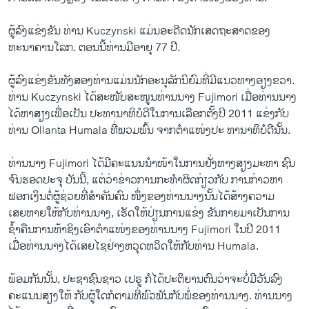
ຜູ້ລົງແຂ່ງຂັນ ທ່ານ Kuczynski ແມ່ນອະດີດນັກເສດຖະສາດຂອງ
ທະນາຄານໂລກ. ຕອນນີ້ທ່ານມີອາຍຸ 77 ປີ.
ຜູ້ລົງແຂ່ງຂັນທັງສອງທ່ານແມ່ນນັກອະນຸລັກນິຍົມທີ່ມີແນວທາງອຽງຂວາ.
ທ່ານ Kuczynski ໄດ້ສະໜັບສະໜູນທ່ານນາງ Fujimori ເມື່ອທ່ານນາງ
ໄດ້ຫາສຽງເພື່ອເປັນ ປະທານາທິບໍດີໃນການເລືອກຕັ້ງປີ 2011 ​ແຂ່ງ​ກັບ​
ທ່ານ Ollanta Humala ທີ່​ພວມ​ພົ້ນ ຈາກ​ຕຳ​ແໜ່​ງປະ ທາ​ນາ​ທິບໍດີ​ນັ້ນ.
ທ່ານນາງ Fujimori ໄດ້ມີຄະແນນນຳໜ້າໃນການຢັ່ງຫາງສຽງມະຫາ ຊົນ
ຈົນຮອດປະຈຸ ບັນນີ້, ແຕ່ວ່າຂ່າວການກະທຳຜິດກ່ຽວກັບ ການກ່າວຫາ
ຟອກເງິນຕໍ່ຜູ້​ຊ່ວຍ​ທີ່​ສຳຄັນຄົນ ໜຶ່ງຂອງ​ທ່ານ​ນາງນັ້ນໄດ້ສ້າງຄວາມ
ເສຍຫາຍໃຫ້ກັບທ່ານນາງ, ເຮັດໃຫ້ປ່ຽນການແຂ່ງ ຂັນກາຍມາເປັນການ
ຊ້ຳຄືນການທ້າຊິງເອົາຕຳແໜ່ງຂອງທ່ານນາງ Fujimori ໃນປີ 2011
ເມື່ອທ່ານນາງໄດ້ເສຍ​ໄຊຢ່າງ​ຫວຸດ​ຫວິດໃຫ້ກັບທ່ານ Humala.
ພ້ອມກັນນັ້ນ, ປະຊາຊົນຊາວ ເປຣູ ກໍໄດ້ປະຕິຍານຕົນວ່າຈະບໍ່ມີວັນລົງ
ຄະແນນສຽງໃຫ້ ກັບຜູ້ໃດກໍຕາມທີ່ພົວພັນກັບພໍ່ຂອງທ່ານນາງ. ທ່ານນາງ