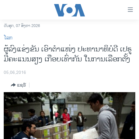
ລິ້ງ
ສຳຫລັບ
ເຂົ້າ
ວັນສຸກ, 07 ສິງຫາ 2026
ຫາ
ໂຮມເພຈ
ໂລກ
ຂ້າມ
ລາວ
ຜູ້ລົງແຂ່ງຂັນ ເອົາຕຳແໜ່ງ ປະທານາທິບໍດີ ເປຣູ
ຂ້າມ
ອາເມຣິກາ
ມີຄະແນນສຽງ ເກືອບເທົ່າກັນ ໃນການເລືອກຕັ້ງ
ຂ້າມ
ໄປ
ການເລືອກຕັ້ງ ປະທານາທີບໍດີ ສະຫະລັດ 2024
ຫາ
05,06,2016
ຂ່າວ​ຈີນ
ຊອກ
ແຊຣ໌
ຄົ້ນ
ໂລກ
ເອເຊຍ
ອິດສະຫຼະພາບດ້ານການຂ່າວ
ຊີວິດຊາວລາວ
ຊຸມຊົນຊາວລາວ