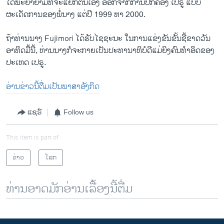
ໄດ້ພະຍາຍາມທີ່ຈະແຍກຕົນເອງ ອອກຈາກການປົກຄອງ ເປຣູ ແບບ
ຜະເດັດການຂອງພໍ່ນາງ ​ແຕ່ປີ 1999 ຫາ 2000.
ຖ້າທ່ານນາງ Fujimori ໄດ້ຮັບໄຊຊະນະ ໃນການແຂ່ງຂັນຂັ້ນຊີ້ຂາດວັນ
ອາທິດມື້ນີ້, ທ່ານ​ນາງກໍຈະກາຍເປັນປະທານາທິບໍດີແມ່ຍິງຄົນທຳອິດຂອງ
ປະເທດ ເປຣູ.
ອ່ານຂ່າວນີ້ຕື່ມເປັນພາສາອັງກິດ
ແຊຣ໌
Follow us
This item is part of
ຂ່າວ
ໂລກ
ທ່ານອາດມັກອ່ານເລື້ອງນີ້ຕື່ມ