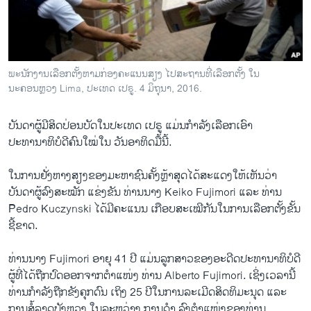
ວິທະຍາສາດ-ເທັກໂນໂລຈີ
ທຸລະກິດ
ພາສາອັງກິດ
ພະນັກງານເລືອກຕັ້ງຫາມກ່ອງຄະແນນສຽງ ໄປສະຖານທີ່ເລືອກຕັ້ງ ໃນ
ວີດີໂອ
ນະຄອນຫຼວງ Lima, ປະເທດ ເປຣູ. 4 ມິຖຸນາ, 2016.
ສຽງ
ບັນດາຜູ້ມີ​ສິດ​ປ່ອນ​ບັດໃນປະເທດ ເປຣູ ແມ່ນກຳລັງເລືອກເອົາ
ລາຍການກະຈາຍສຽງ
ປະທານາທິບໍດີຄົນໃໝ່ໃນ ວັນອາທິດມື້ນີ້.
ຕິດຕາມພວກເຮົາ ທີ່
ລາຍງານ
ໃນການຢັ່ງຫາງສຽງຂອງມະຫາຊົນຄັ້ງຫຼ້າສຸດໄດ້ສະແດງໃຫ້ເຫັນວ່າ
ບັນດາຜູ້ລົງສະໝັກ ແຂ່ງຂັນ ທ່ານນາງ Keiko Fujimori ແລະ ທ່ານ
Pedro Kuczynski ໄດ້ມີຄະແນນ ເກືອບສະເໝີກັນໃນການເລືອກຕັ້ງຂັ້ນ
ພາສາຕ່າງໆ
ຊີ້ຂາດ.
ທ່ານນາງ Fujimori ອາຍຸ 41 ປີ ແມ່ນລູກສາວຂອງອະດີດປະທານາທິບໍດີ
ຜູ້ທີ່​ໄດ້​ຖືກ​ປົດອອກຈາກ​ຕຳ​ແໜ່​ງ ທ່ານ Alberto Fujimori. ເຊິ່ງ​ເວລານີ້
ທ່ານກຳລັງຖືກຂັງຄຸກດົນ ​ເຖິງ 25 ປີ​ໃນການລະເມີດສິດທິມະນຸດ ແລະ
ການສໍ້ລາດບັງຫຼວງ ໃນລະຫວ່າງ ການດຳ ລົງຕຳແໜ່ງຂອງທ່ານ.