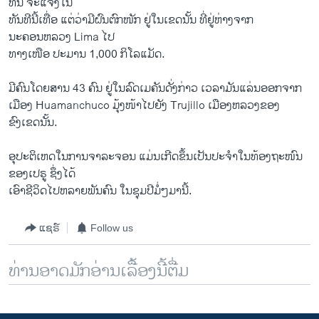
ທັນ ຈະແຈ້ງໃນ
ທັນທີນີ້ເທື່ອ ແຕ່ວ່າມີຝົນຕົກໜັກ ຢູ່ໃນເຂດນັ້ນ ທີ່ຢູ່ຫ່າງຈາກ
ນະຄອນຫລວງ Lima ໄປ
ທາງເໜືອ ປະມານ 1,000 ກິໂລແມັດ.
ມີຄົນໂດຍສານ 43 ຄົນ ຢູ່ໃນລົດເມຄັນດັ່ງກ່າວ ເວລາມັນແລ່ນອອກຈາກ
ເມືອງ Huamanchuco ມຸ້ງໜ້າໄປຍັງ Trujillo ເມືອງຫລວງຂອງ
ຂົງເຂດນັ້ນ.
ອຸປະຕິເຫດໃນການຈາລະຈອນ ແມ່ນເກີດຂຶ້ນເປັນປະຈໍາໃນທ້ອງຖະໜົນ
ຂອງເປຣູ ຊຶ່ງໄດ້
ເອົາຊີວິດໄປຫລາຍພັນຄົນ ໃນຊຸມປີມໍ່ໆມານີ້.
ແຊຣ໌
Follow us
ທ່ານອາດມັກອ່ານເລື້ອງນີ້ຕື່ມ