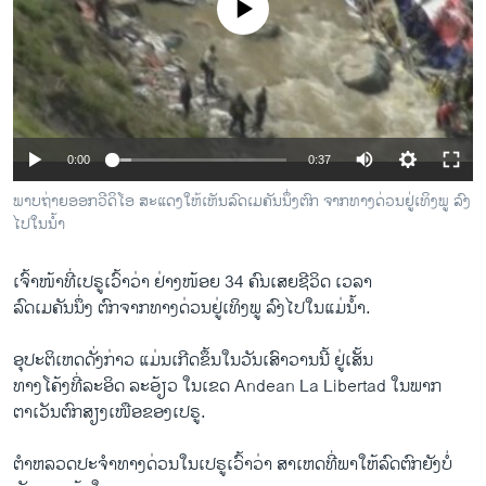
No media source currently available
ວິທະຍາສາດ-ເທັກໂນໂລຈີ
ທຸລະກິດ
ພາສາອັງກິດ
ວີດີໂອ
0:00
0:37
ສຽງ
ພາບຖ່າຍອອກວີດິໂອ ສະແດງໃຫ້ເຫັນລົດເມຄັນນຶ່ງຕົກ ຈາກທາງດ່ວນຢູ່ເທິງພູ ລົງ
ລາຍການກະຈາຍສຽງ
ໄປໃນນໍ້າ
ຕິດຕາມພວກເຮົາ ທີ່
ລາຍງານ
ເຈົ້າໜ້າທີ່ເປຣູເວົ້າວ່າ ຢ່າງໜ້ອຍ 34 ຄົນເສຍຊີວິດ ເວລາ
ລົດເມຄັນນຶ່ງ ຕົກຈາກທາງດ່ວນຢູ່ເທິງພູ ລົງໄປໃນແມ່ນໍ້າ.
ພາສາຕ່າງໆ
ອຸປະຕິເຫດດັ່ງກ່າວ ແມ່ນເກີດຂຶ້ນໃນວັນເສົາວານນີ້ ຢູ່ເສັ້ນ
ທາງໂຄ້ງທີ່ລະອິດ ລະອ້ຽວ ໃນເຂດ Andean La Libertad ໃນພາກ
ຕາເວັນຕົກສຽງເໜືອຂອງເປຣູ.
ຕໍາຫລວດປະຈໍາທາງດ່ວນໃນເປຣູເວົ້າວ່າ ສາເຫດທີ່ພາໃຫ້ລົດຕົກຍັງບໍ່