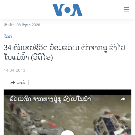
ລິ້ງ
ສຳຫລັບ
ເຂົ້າ
ວັນເສົາ, 08 ສິງຫາ 2026
ຫາ
ໂຮມເພຈ
ໂລກ
ຂ້າມ
ລາວ
34 ຄົນເສຍຊີວິດ ຍ້ອນລົດເມ ຕົກຈາກພູ ລົງໄປ
ຂ້າມ
ອາເມຣິກາ
ໃນແມ່ນໍ້າ (ວີດິໂອ)
ຂ້າມ
ໄປ
ການເລືອກຕັ້ງ ປະທານາທີບໍດີ ສະຫະລັດ 2024
ຫາ
14,04,2013
ຂ່າວ​ຈີນ
ຊອກ
ແຊຣ໌
ຄົ້ນ
ໂລກ
ເອເຊຍ
ລົດເມຕົກ ຈາກທາງຢູ່ພູ ລົງໄປໃນນໍ້າ
ອິດສະຫຼະພາບດ້ານການຂ່າວ
ຊີວິດຊາວລາວ
ຊຸມຊົນຊາວລາວ