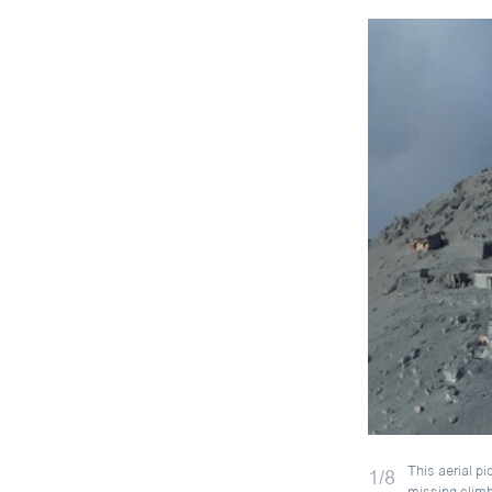
This aerial p
1/8