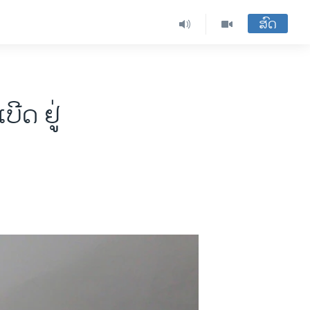
ສົດ
ີດ ຢູ່