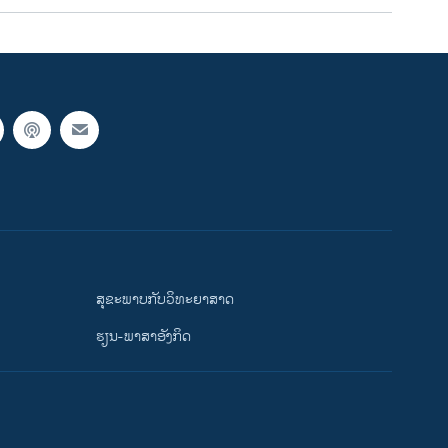
ສຸຂະພາບກັບວິທະຍາສາດ
ຮຽນ-ພາສາອັງກິດ