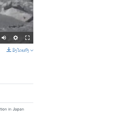
ລິງໂດຍກົງ
SHARE
tion in Japan
width
px