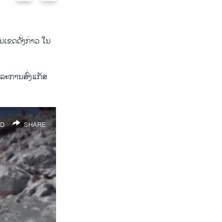
mountain lodges, covered with volcanic ash as 
r
e
Ontake, which straddles Nagano and Gifu prefect
e
x
v
t
i
s
ໃນເຂດດັ່ງກ່າວ ໃນ
o
l
u
i
s
d
ແລະການສົ່ງແກັສ
s
e
l
i
d
D
SHARE
e