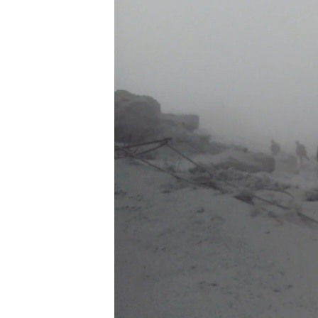
ວິທະຍາສາດ-ເທັກໂນໂລຈີ
ທຸລະກິດ
ພາສາອັງກິດ
ວີດີໂອ
ສຽງ
ລາຍການກະຈາຍສຽງ
ລາຍງານ