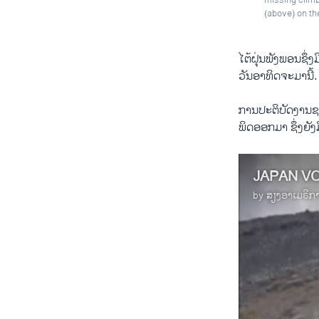
missing clim
(above) on th
ໄຕ້ຝຸ່ນພັງພອນຊຶ່
ວັນອາທິດຈະມານີ້.
ການປະຕິບັດງານຊອ
ພິດອອກມາ ຊຶ່ງຍັງມີ
JAPAN V
by
ສຽງອາເມຣິກ