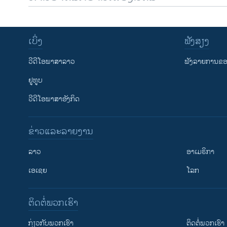
ເບິ່ງ
ຟັງສຽງ
ວີດີໂອພາສາລາວ
ຟັງລາຍການຂອງ
ຢູທູບ
ວີດີໂອພາສາອັງກິດ
ຂ່າວແລະລາຍງານ
ລາວ
ອາເມຣິກາ
ເອເຊຍ
ໂລກ
ຕິດຕໍ່ພວກເຮົາ
ກ່ຽວກັບພວກເຮົາ
ຕິດຕໍ່ພວກເຮົາ