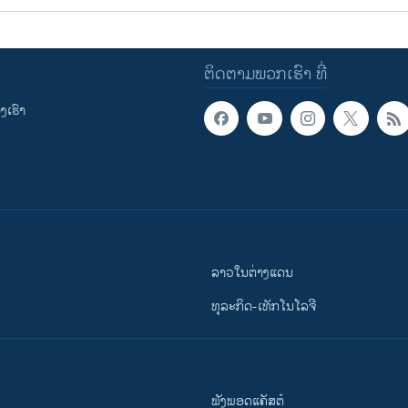
ຕິດຕາມພວກເຮົາ ທີ່
ເຮົາ
ລາວໃນຕ່າງແດນ
ທຸລະກິດ-ເທັກໂນໂລຈີ
ຟັງພອດແຄັສຕ໌