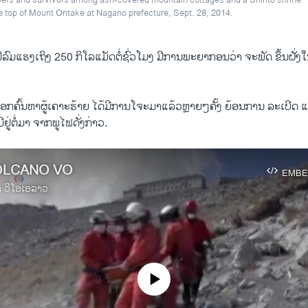
bers and survivors among ash-covered mountain cottages and a Shinto shrine
e top of Mount Ontake at Nagano prefecture, Sept. 28, 2014.
ງມີລົມແຮງເຖິງ 250 ກິໂລແມັດຕໍ່ຊົ່ວໂມງ ມີການພະຍາກອນວ່າ ຈະພັດ ຂຶ້ນຝັ່ງ
ກຄົ້ນຫາຜູ້ເຄາະຮ້າຍ ໄດ້ມີການໂຈະມາແລ້ວຫຼາຍໆຄັ້ງ ຍ້ອນການ ລະເບີດ 
ຢູ່ຕໍ່ມາ ຈາກພູໄຟດັ່ງກ່າວ.
OLCANO VO
EMBE
າ ວີໂອເອລາວ
No media source currently available