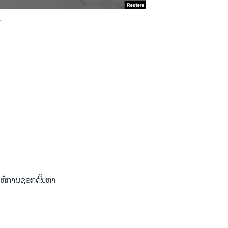
.
ດໃຫ້ການຊອກຄົ້ນຫາ