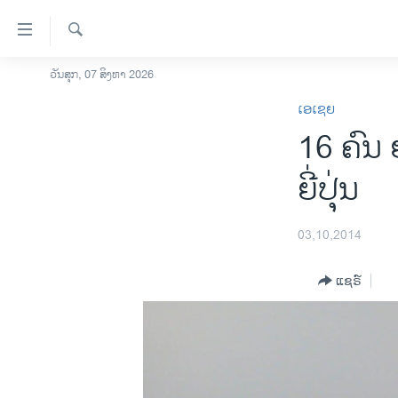
ລິ້ງ
ສຳຫລັບ
ເຂົ້າ
ຄົ້ນຫາ
ວັນສຸກ, 07 ສິງຫາ 2026
ໂຮມເພຈ
ຫາ
ເອເຊຍ
ລາວ
ຂ້າມ
16 ຄົນ 
ຂ້າມ
ອາເມຣິກາ
ຂ້າມ
ການເລືອກຕັ້ງ ປະທານາທີບໍດີ ສະຫະລັດ
ຍີ່ປຸ່ນ
ໄປ
2024
ຫາ
ຂ່າວ​ຈີນ
ຊອກ
03,10,2014
ຄົ້ນ
ໂລກ
ແຊຣ໌
ເອເຊຍ
ອິດສະຫຼະພາບດ້ານການຂ່າວ
ຊີວິດຊາວລາວ
ຊຸມຊົນຊາວລາວ