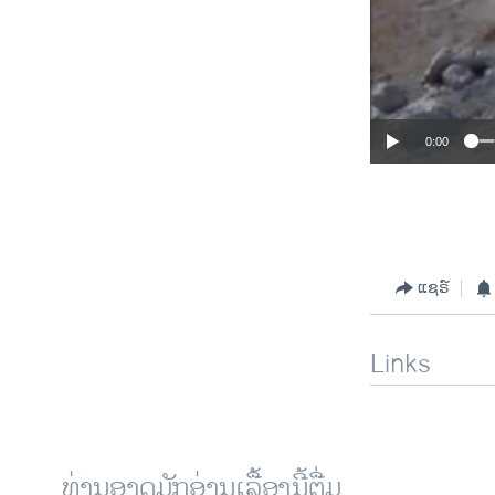
0:00
ແຊຣ໌
Links
ທ່ານອາດມັກອ່ານເລື້ອງນີ້ຕື່ມ