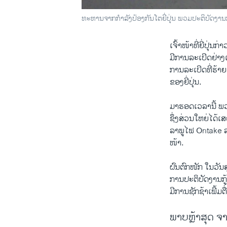
ທະຫານຈາກກຳລັງປ້ອງກັນໂຕຍີ່ປຸ່ນ ພວມປະຕິບັດງານກູຸ
ເຈົ້າໜ້າທີ່ຍີ່ປຸ່
ມີການລະເບີດຢ່າງແ
ການລະເບີດທີ່ຮ້
ຂອງຍີ່ປຸ່ນ.
ມາຮອດເວລານີ້ ພວກ
ຊຶ່ງສ່ວນໃຫຍ່ໄດ້ເ
ລາພູໄຟ Ontake ລ
ໜ້າ.
ຝົນຕົກໜັກ ໃນວັນສຸກ
ການປະຕິບັດງານກູ້
ມີການຊັກຊ້າເພີ້ມຕື
ພາບຫຼ້າສຸດ ຈ