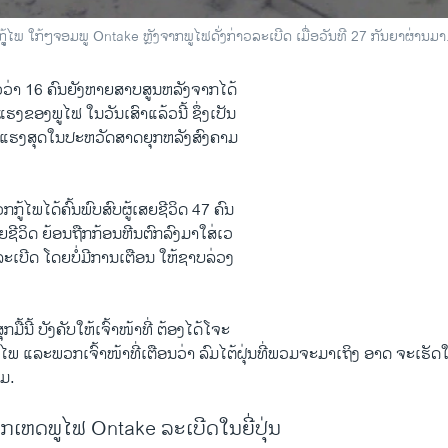
້ໄພ ໃກ້ໆຈອມພູ Ontake ຫຼັງຈາກພູໄຟດັ່ງກ່າວລະເບີດ ເມື່ອວັນທີ 27 ກັນຍາຜ່ານມາ
ນກ່າວວ່າ 16 ຄົນຍັງຫາຍສາບສູນຫລັງຈາກໄດ້
ຮງຂອງພູໄຟ ໃນວັນເສົາແລ້ວນີ້ ຊຶ່ງເປັນ
າຍແຮງສຸດໃນປະຫວັດສາດຍຸກຫລັງສົງຄາມ
ກູ້ໄພໄດ້ຄົ້ນພົບສົບຜູ້ເສຍຊີວິດ 47 ຄົນ
ສຍຊີວິດ ຍ້ອນຖືກກ້ອນຫີນຕົກລົງມາໃສ່ເວ
ະເບີດ ໂດຍບໍ່ມີການເຕືອນ ໃຫ້ຊາບລ່ວງ
ມື້ນີ້ ບັງຄັບໃຫ້ເຈົ້າໜ້າທີ່ ຕ້ອງໄດ້ໂຈະ
ໄພ ແລະພວກເຈົ້າໜ້າທີ່ເຕືອນວ່າ ລົມໄຕ້ຝຸ່ນທີ່ພວມຈະມາເຖິງ ອາດ ຈະເຮັ
່ມ.
າກເຫດພູໄຟ Ontake ລະເບີດໃນຍີ່ປຸ່ນ