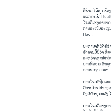
ອີຣ່ານ​ ໄດ້​ຮຽກຮ້ອງ
ພວກກະບົດ Houthi ​ໄ
ໂຈມຕີທາງອາກາດ ພ
ການສະໜັບສະໜູນ
Hadi.
ປະທານາທິບໍດີອີຣ່
​ອັງຄານ​ມື້​ນີ້ວ່າ 
ລ​ະຫວ່າງທຸກ​ພັກ​ຝ່
ບານທີ່ຮວມເອົາທຸກໆກຸ
ການ​ຂອງ​ປະ​ເທດ.
ການ​ໂຈ​ມຕີ​ຖີ້ມລະ​ເບ
ມີການໂຈມ​ຕີ​ທາງ​
ຊຶ່ງອີຣັກໜູນຫລັງ ໄດ
ການ​ໂຈມ​ຕີ​ທາງ​ອາ