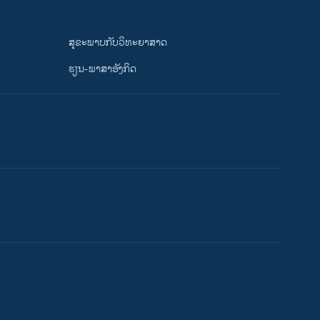
ສຸຂະພາບກັບວິທະຍາສາດ
ຮຽນ-ພາສາອັງກິດ