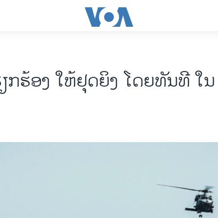
ຮຽກຮ້ອງ ໃຫ້ຢຸດຍິງ ໂດຍທັນທີ ໃ