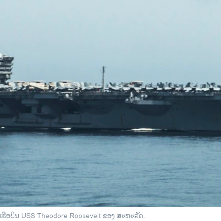
ທຸກເຮືອບິນ USS Theodore Roosevelt ຂອງ ສະຫະລັດ.