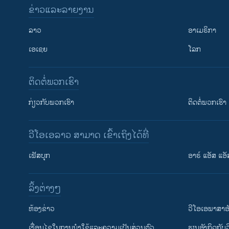
ຂ່າວແລະລາຍງານ
ລາວ
ອາເມຣິກາ
ເອເຊຍ
ໂລກ
ຕິດຕໍ່ພວກເຮົາ
ກ່ຽວກັບພວກເຮົາ
ຕິດຕໍ່ພວກເຮົາ
ວີໂອເອລາວ ສາມາດ ເຂົ້າເຖິງໄດ້ທີ່
ເຟັສບຸກ
ອາຣ໌ ແອັສ ແອັ
​ລິ້ງ​ຕ່າງໆ
ຕິດຕາມພວກເຮົາ ທີ່
​ຫ້ອງ​ຂ່າວ
ວີ​ໂອ​ເອ​ພາ​ສາ​ອ
​ເງື່ອນ​ໄຂ​ໃນ​ການ​ນຳ​ໃຊ້​ແລະຄວາມ​ເປັນ​ສ່​ວນ​ຕົວ
​ຮຽນ​ອັງ​ກິດ​ກັບ​