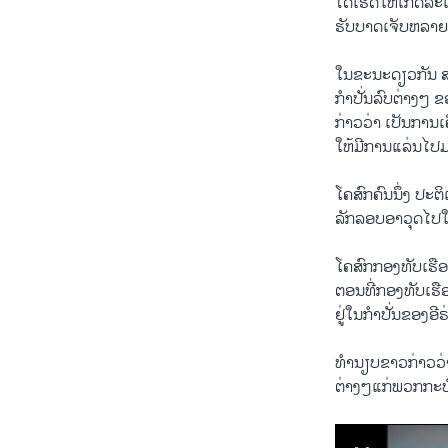
​ໄດ້​ເຮັດ​ໃຫ້​ເກີດ​ລ
ຮັບ​ບາດ​ເຈັບ​ຫລາຍ​
​ໃນ​ຂະນະ​ດຽວ​ກັນ ສ
​ກຳປັ່ນ​ລົບ​ຕ່າງໆ 
​ກ່າວ​ວ່າ ​ເປັນ​ການ
ໃຫ້ມີການແລ່ນໄປມາ
ໂຄສົກ​ຄົນ​ນຶ່ງ​ ປະ​ຕິ
ລັກ​ລອບ​ອາວຸດ​ໄປ​
ໂຄສົກກອງທັບ​ເຮືອ
​ຕອນທີ່​ກອງທັບເຮື
ຢູ່​ໃນ​ກຳ​ປັ່ນ​ຂອງ​ອ
ທຳນຽບຂາວກ່າວ​ວ່າ 
​ຕ່າງໆ​ແກ່ພວກກະບ