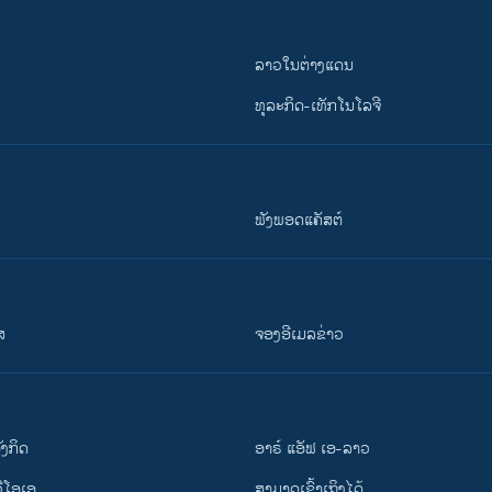
ລາວໃນຕ່າງແດນ
ທຸລະກິດ-ເທັກໂນໂລຈີ
ຟັງພອດແຄັສຕ໌
ສ
ຈອງອີເມລຂ່າວ
ັງ​ກິດ
ອາຣ໌ ແອັຟ ເອ-ລາວ
ວີ​ໂອ​ເອ
ສາມາດເຂົ້າເຖິງໄດ້