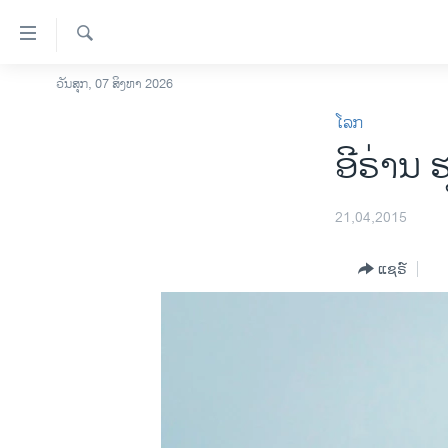
ລິ້ງ
ສຳຫລັບ
ເຂົ້າ
ຄົ້ນຫາ
ວັນສຸກ, 07 ສິງຫາ 2026
ໂຮມເພຈ
ຫາ
ໂລກ
ລາວ
ຂ້າມ
ອີຣ່ານ 
ຂ້າມ
ອາເມຣິກາ
ຂ້າມ
ການເລືອກຕັ້ງ ປະທານາທີບໍດີ ສະຫະລັດ
ໄປ
2024
21,04,2015
ຫາ
ຂ່າວ​ຈີນ
ຊອກ
ແຊຣ໌
ຄົ້ນ
ໂລກ
ເອເຊຍ
ອິດສະຫຼະພາບດ້ານການຂ່າວ
ຊີວິດຊາວລາວ
ຊຸມຊົນຊາວລາວ