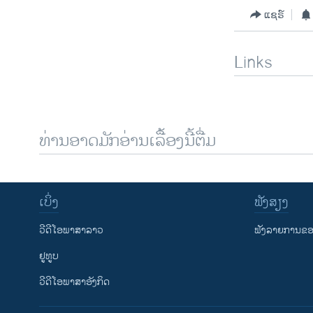
ແຊຣ໌
Links
ທ່ານອາດມັກອ່ານເລື້ອງນີ້ຕື່ມ
ເບິ່ງ
ຟັງສຽງ
ວີດີໂອພາສາລາວ
ຟັງລາຍການຂອງ
ຢູທູບ
ວີດີໂອພາສາອັງກິດ