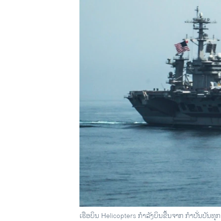
ວິທະຍາສາດ-ເທັກໂນໂລຈີ
ທຸລະກິດ
ພາສາອັງກິດ
ວີດີໂອ
ສຽງ
ລາຍການກະຈາຍສຽງ
ລາຍງານ
ເຮືອບິນ Helicopters ກຳລັງບິນຂື້ນຈາກ ກຳປັ່ນບັນ