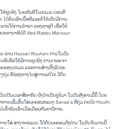
ໃຫ້​ຢຸດ​ຍິງ ​ໂດຍ​ທັນທີໃນ​ເຢ​ເມນ ບ່ອນ​ທີ່
ດ້​ຍຶດ​ເອົາ​ເນື້ອ​ທີ່ແລະ​ກໍ່ໃຫ້ເກີດມີການ
າຍໃຕ້ການນຳພາ ຂອງຊາ​ອຸ​ດີ ​ເພື່ອໃຫ້
ປະທານາທິບໍດີ Abd-Rabbu Mansour
ານ ທ່ານ Hassan Rouhani ກ່າວ​ໃນ​ວັນ
ຂໍ້​ສະ​ເໜີ​ເພື່ອໃຫ້ມີການຢຸດຍິງ ການເຈລະຈາ​
າຍ​ຂອງ​ເຢ​ເມນ ​ແລະ​ການ​ສ້າງຕັ້ງ​ລັດຖະ
່ມ ຄືຊ່ອງ​ທາງ​ໄປ​ສູ່​ການ​ແກ້​ໄຂ​ ວິ​ກິດ​
ີດ​ເປັນ​ເວລາ​ສີ່​ອາທິດ ຍັງ​ດຳ​ເນີນຢູ່ຕໍ່ມາ ໃນ​ວັນ​ອັງຄານ​ມື້​ນີ້ ​ໂດຍ
ອາ​ກາດເພີ້ມຂຶ້ນໃສ່​ນະຄອນຫລວງ Sanaa’a ທີ່​ກຸ່ມ ກະບົດ Houthi
້ເຂົ້າຍຶດ​ເອົາ​ເມື່ອ​ເດືອນ​ກັນຍາປີກາຍ.
ກາດ​ໃສ່ ສາງ​ຈະ​ຫລວດ ​ໃກ້ກັບ​ນະຄອນດັ່ງກ່າວ ໃນ​ວັນ​ຈັນ​ວານ​ນີ້