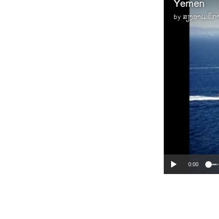
Yemen
by
ສຽງອາເມຣິກ
0:00