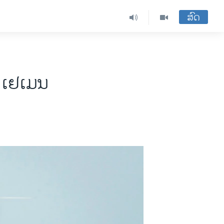
ສົດ
ນ ເຢເມນ