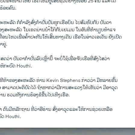
ະ​ເບີດຂະໜາດໃຫຍ່ ​ເຮັດ​ໃຫ້​ມີ​ຜູ້​ເສຍ​ຊີວິດ​ຢ່າງ​ໜ້ອຍ 25 ຄົນ ​ແລະ​ໄດ້​
ຮ້ອຍ​ຄົນ.
ະຫະລັດ ກໍກຳລັງ​ສົ່ງ​ກຳ​ປັ່ນ​ບັນທຸກ​ເຮືອບິນ ​ໄປ​ສົມທົບກັບ ບັນດາ
ຂອງສະຫະລັດ ​ໃນເຂດ​ນ່ານ​ນຳ້ໃກ້​ກັບ​ເຢ​ເມນ ໃນອັນ​ທີ່​ທຳນຽບຫ້າ​ແຈ
​ເຄື່ອນ​ໄຫວ​ເພື່ອ​ຄໍ້າປະກັນໃຫ້​ເສັ້ນ​ທາງ​ເດີນ ເຮືອໃນ​ອ່າວເອເດັນ ຍັງເປີດ
ຢູ່.
​ເສດ​ວ່າ ບັນດາ​ກຳ​ປັ່ນລົບເຫຼົ່ານີ້ ຈະ​ບໍ່ໃຊ້​ເພື່ອຈັບເຮືອທີ່ສົງໄສ​ວ່າ
ໃຫ້ກະບົດ Houthi.
​ທີຫ້າຂອງສະຫະລັດ ທ່ານ Kevin Stephens ກ່າວ​ວ່າ ມີ​ຫລາຍ​ຂັ້ນ
ອ ສາມາດ​ປະຕິບັດ​ໄດ້ ຖ້າ​ຫາກ​ວ່າ​ມີ​ການ​ສະແດງໃຫ້ເຫັນວ່າ ມີ​ອາວຸດ
ີຣ່ານ ຮວມທັງ​ການ​ຮ້ອງ​ຂໍ​ຂື້ນ​ໄປ​ເທິງ​ເຮືອ.
ຕົນ​ມີ​ຫລັກ​ຖານ ທີ່ວ່າອີຣ່ານ ສົ່ງ​ອາວຸດແລະ​ໃຫ້ການ​ຊ່ວຍ​ເຫລືອ
ົດ Houthi.