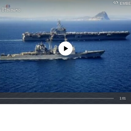
EMBE
າ ວີໂອເອລາວ
No media source currently available
1:01
EMBED