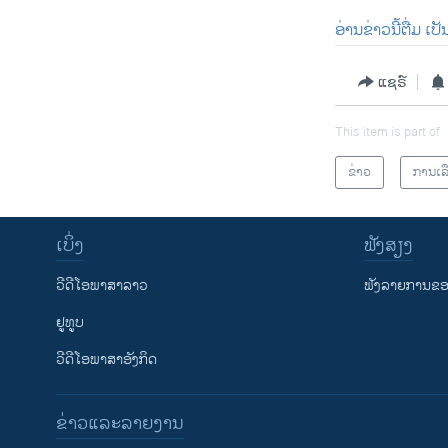
ອ່ານຂ່າວນີ້ຕື່ມ ເ
ແຊຣ໌
This item is part of
ຂ່າວ
ການເລື
ເບິ່ງ
ຟັງສຽງ
ວີດີໂອພາສາລາວ
ຟັງລາຍການຂອງ
ຢູທູບ
ວີດີໂອພາສາອັງກິດ
ຂ່າວແລະລາຍງານ