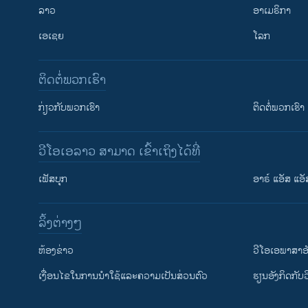
ລາວ
ອາເມຣິກາ
ເອເຊຍ
ໂລກ
ຕິດຕໍ່ພວກເຮົາ
ກ່ຽວກັບພວກເຮົາ
ຕິດຕໍ່ພວກເຮົາ
ວີໂອເອລາວ ສາມາດ ເຂົ້າເຖິງໄດ້ທີ່
ເຟັສບຸກ
ອາຣ໌ ແອັສ ແອັ
​ລິ້ງ​ຕ່າງໆ
ຕິດຕາມພວກເຮົາ ທີ່
​ຫ້ອງ​ຂ່າວ
ວີ​ໂອ​ເອ​ພາ​ສາ​ອ
​ເງື່ອນ​ໄຂ​ໃນ​ການ​ນຳ​ໃຊ້​ແລະຄວາມ​ເປັນ​ສ່​ວນ​ຕົວ
​ຮຽນ​ອັງ​ກິດ​ກັບ​
ພາສາຕ່າງໆ