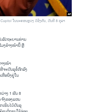
apitol ໃນນະຄອນຫຼວງ ວໍຊິງຕັນ, ວັນທີ 8 ຕຸລາ
ກັບລັດຖະບານທ່ານ
ງຂ້າງໜ້ານີ້ ຫຼື
້ຕາງໜ້າ
່ຈະບັນລຸຂໍ້ຕົກລົງ
ື່ອນຶ່ງຢູ່ໃນ
ວ່າງ 1 ພັນ 8
ຈາະຈົງຂອງແຜນ
ພິ່ນໄດ້ບັນລຸ
ຄ້ານຕໍ່ການໃຊ້ຈ່າຍ