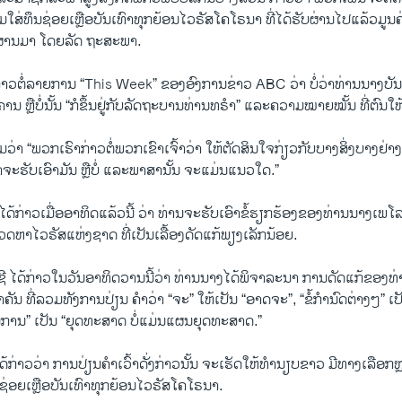
ື່ມໃສ່ທຶນຊ່ອຍເຫຼືອບັນເທົາທຸກຍ້ອນໄວຣັສໂຄໂຣນາ ທີ່ໄດ້ຮັບຜ່ານໄປແລ້ວມູນຄ
ອນຜ່ານມາ ໂດຍລັດ ຖະສະພາ.
າວຕໍ່ລາຍການ “This Week” ຂອງອົງການຂ່າວ ABC ວ່າ ບໍ່ວ່າທ່ານນາງບັນລຸ
ານ ຫຼືບໍ່ນັ້ນ “ກໍຂຶ້ນຢູ່ກັບລັດຖະບານທ່ານທຣຳ” ແລະຄວາມໝາຍໝັ້ນ ທີ່ຕົນໃຫ້
ມວ່າ “ພວກເຮົາກ່າວຕໍ່ພວກເຂົາເຈົ້າວ່າ ໃຫ້ຕັດສິນໃຈກ່ຽວກັບບາງສິ່ງບາງຢ່າງເຫ
ຈະຮັບເອົາມັນ ຫຼືບໍ່ ແລະພາສານັ້ນ ຈະແມ່ນແນວໃດ.”
ໄດ້ກ່າວເມື່ອອາທິດແລ້ວນີ້ ວ່າ ທ່ານຈະຮັບເອົາຂໍ້ຮຽກຮ້ອງຂອງທ່ານນາງເພ
ຫາໄວຣັສແຫ່ງຊາດ ທີ່ເປັນເລື້ອງດັດແກ້ພຽງເລັກນ້ອຍ.
ີ ໄດ້ກ່າວໃນວັນອາທິດວານນີ້ວ່າ ທ່ານນາງໄດ້ພິຈາລະນາ ການດັດແກ້ຂອງທ່າ
່ສຳຄັນ ທີ່ລວມທັງການປ່ຽນ ຄຳວ່າ “ຈະ” ໃຫ້ເປັນ “ອາດຈະ”, “ຂໍ້ກໍານົດຕ່າງໆ”
ການ” ເປັນ “ຍຸດທະສາດ ບໍ່ແມ່ນແຜນຍຸດທະສາດ.”
້ກ່າວວ່າ ການປ່ຽນຄຳເວົ້າດັ່ງກ່າວນັ້ນ ຈະເຮັດໃຫ້ທຳນຽບຂາວ ມີທາງເລືອກ
ອຍເຫຼືອບັນເທົາທຸກຍ້ອນໄວຣັສໂຄໂຣນາ.