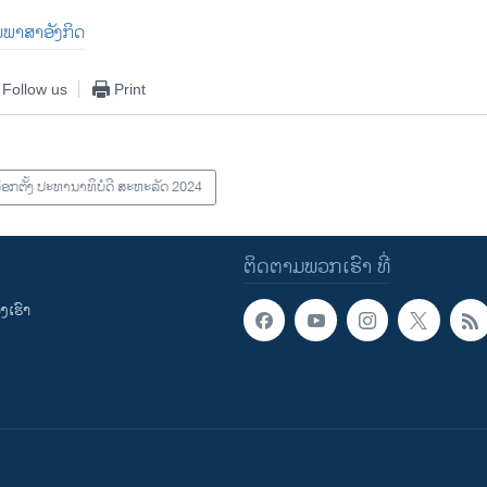
ປັນພາສາອັງກິດ
Follow us
Print
ອກຕັ້ງ ປະທານາທິບໍດີ ສະຫະລັດ 2024
ຕິດຕາມພວກເຮົາ ທີ່
ເຮົາ