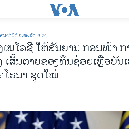
ທານາທິບໍດີ ສະຫະລັດ 2024
ງເພໂລຊີ ໃຫ້ສັນຍານ ກ່ອນໜ້າ ກ
້ງ ເສັ້ນຕາຍຂອງທຶນຊ່ອຍເຫຼືອບັນເ
ຄໂຣນາ ຊຸດໃໝ່