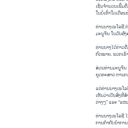
ເຊັ່ນຈຳນວນເພີ້ມຕ
ໃນບໍ່ເທົ່າໃດເດື
ທ່ານນາງເພໂລຊີ ກ່
ມະນູຈິນ ໃນວັນອັງຄ
ທ່ານນາງໄດ້ກ່າວຕື່
ກົດໝາຍ. ພວກເຮົາ
ສ່ວນທ່ານມະນູຈິນ 
ຍຸດທະສາດ ການກວດ
ແຕ່ທ່ານນາງເພໂລຊ
ເຫັນວ່າເປັນສິ່ງທີ
ຕ່າງໆ” ແລະ “ແຜນ
ທ່ານນາງເພໂລຊີ ໄດ
ການກຳກັບນຳການຊ່