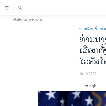
ລິ້ງ
ສຳຫລັບ
ເຂົ້າ
ຄົ້ນຫາ
ວັນເສົາ, 08 ສິງຫາ 2026
ໂຮມເພຈ
ຫາ
ການເລືອກຕັ້ງ ປະ
ລາວ
ຂ້າມ
ທ່ານນາ
ຂ້າມ
ອາເມຣິກາ
ຂ້າມ
ການເລືອກຕັ້ງ ປະທານາທີບໍດີ ສະຫະລັດ
ເລືອກຕັ
ໄປ
2024
ຫາ
ໄວຣັສໂ
ຂ່າວ​ຈີນ
ຊອກ
ຄົ້ນ
ໂລກ
19,10,2020
ເອເຊຍ
ອິດສະຫຼະພາບດ້ານການຂ່າວ
ແຊຣ໌
ຊີວິດຊາວລາວ
ຊຸມຊົນຊາວລາວ