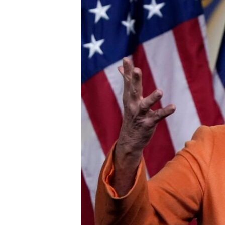
ວິທະຍາສາດ-ເທັກໂນໂລຈີ
ທຸລະກິດ
ພາສາອັງກິດ
ວີດີໂອ
ສຽງ
ລາຍການກະຈາຍສຽງ
ລາຍງານ