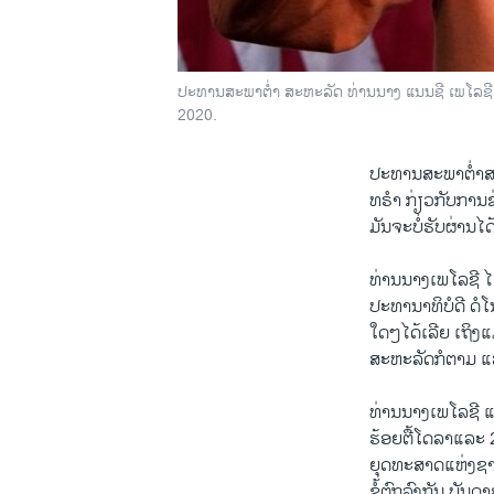
ປະທານສະພາຕ່ຳ ສະຫະລັດ ທ່ານນາງ ແນນຊີ ເພໂລຊີ ສັ
2020.
ປະທານສະພາຕ່ຳສະຫ
ທຣຳ ກ່ຽວກັບການຊ່
ມັນຈະບໍ່ຮັບຜ່ານໄ
ທ່ານນາງເພໂລຊີ ໄ
ປະທານາທິບໍດີ ດໍໂ
ໃດໆໄດ້ເລີຍ ເຖິງແ
ສະຫະລັດກໍຕາມ ແລະ
ທ່ານນາງເພໂລຊີ ແລ
ຮ້ອຍຕື້ໂດລາແລະ 2
ຍຸດທະສາດແຫ່ງຊາດ
ຂໍ້ຕົກລົງກັນ ບັນ