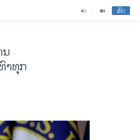
ສົດ
ານ
ທົາທຸກ