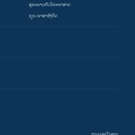
ສຸຂະພາບກັບວິທະຍາສາດ
ຮຽນ-ພາສາອັງກິດ
ຕາມເວລາໃນລາວ