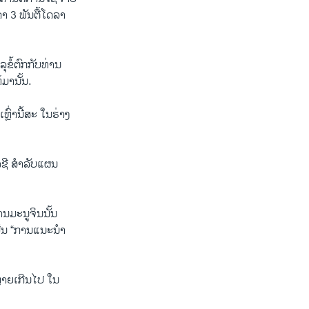
່າ 3 ພັນຕື້ໂດລາ
ຂໍ້ຕົກກັບທ່ານ
ມານັ້ນ.
ຼົ່ານີ້ສະ ໃນຮ່າງ
ໂລຊີ ສຳລັບແຜນ
ນມະນູຈິນນັ້ນ
 ເປັນ “ການແນະນຳ
ຫຼາຍເກີນໄປ ໃນ