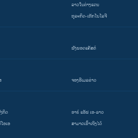
ລາວໃນຕ່າງແດນ
ທຸລະກິດ-ເທັກໂນໂລຈີ
ຟັງພອດແຄັສຕ໌
ສ
ຈອງອີເມລຂ່າວ
ັງ​ກິດ
ອາຣ໌ ແອັຟ ເອ-ລາວ
ວີ​ໂອ​ເອ
ສາມາດເຂົ້າເຖິງໄດ້