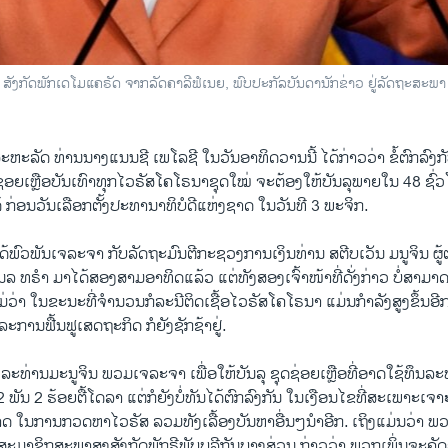
ງກັດພັກເດໂມແຄຣັດ ຈາກລັດຄາລີຟໍເນຍ, ພົບປະກັລບັນດານັກຂ່າວ ຢູ່ລັດຖະສະພາ C
ະລັດ ທ່ານນາງແນນຊີ ເພໂລຊີ ໃນວັນອາທິດວານນີ້ ໄດ້ກ່າວວ່າ ຂໍ້ຕົກລົງ
ອຍເຫຼືອບັນເທົາທຸກໄວຣັສໂຄໂຣນາຊຸດໃໝ່ ຈະຕ້ອງໃຫ້ບັນລຸພາຍໃນ 48 ຊົ່ວໂມ
ດ້ ກ່ອນວັນເລືອກຕັ້ງປະທານາທິບໍດີແຫ່ງຊາດ ໃນວັນທີ 3 ພະຈິກ.
ດ້ພົວພັນເຈລະຈາ ກັບລັດຖະມົນຕີກະຊວງການເງິນທ່ານ ສຕີບເວັນ ມນູຈິນ ຜູ
ນລ ທຣຳ ມາໄດ້ສອງສາມອາທິດແລ້ວ ແຕ່ທັງສອງເຈົ້າໜ້າທີ່ດັ່ງກ່າວ ບໍ່ສາມາດທີ
ມ່ວ່າ ໃນຂະນະທີ່ຈຳນວນກໍລະນີຕິດເຊື້ອໄວຣັສໂຄໂຣນາ ແມ່ນກຳລັງສູງຂຶ້ນອີກເທ
ການຟື້ນຟູເສດຖະກິດ ກໍຍັງຊັກຊ້າຢູ່.
ະທ່ານມະນູຈິນ ພວມເຈລະຈາ ເພື່ອໃຫ້ບັນລຸ ຊຸດຊ່ອຍເຫຼືອທີ່ອາດໃຊ້ທຶນລະຫ
 ພັນ 2 ຮ້ອຍຕື້ໂດລາ ແຕ່ກໍຍັງບໍ່ທັນໄດ້ຕົກລົງກັນ ໃນເງືອນໄຂທີ່ສະເພາະເ
 ໃນການກວດຫາໄວຣັສ ລວມທັງເລື້ອງບັນຫາອື່ນໆນຳອີກ. ເຖິງແມ່ນວ່າ ພວກເ
ດາສະມາຊິກສະພາສູງສັງກັດພັກຣີພັບບລີກັນບາງສ່ວນ ກ່າວວ່າ ພວກເພິ່ນຈະຄັດ