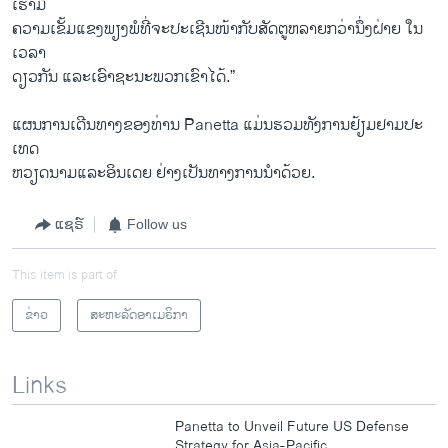
ເຮົາມີ
​ຄວາມເຂັ້ມແຂງ​ພຽງ​ພໍ​ທີ່​ຈະ​ປະ​ເຊີນ​ໜ້າ​ກັບ​ສັດ​ຕູຫລາຍ​ກວ່າ​ນຶ່ງຝ່າຍ ​ໃນ​
ເວລາ
​ດຽວ​ກັນ ​ແລະເອົາຊະນະ​ພວກ​ເຂົາ​ໄດ້.”
​ແຜນການ​ເດີນທາງ​ຂອງ​ທ່ານ Panetta ​ແມ່ນ​ຮວມທັງ​ການ​ຢ້ຽມຢາມ​ປະ​
ເທດ
ຫວຽດນາມ​ແລະ​ອິນ​ເດຍ ຢ່າງ​ເປັນ​ທາງ​ການ​ນຳ​ດ້ວຍ.
ແຊຣ໌
Follow us
This item is part of
ຂ່າວ
ສະຫະລັດອາເມຣິກາ
Links
Panetta to Unveil Future US Defense
Strategy for Asia-Pacific