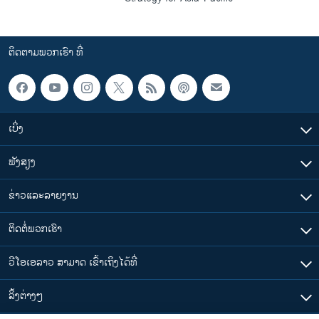
ຕິດຕາມພວກເຮົາ ທີ່
ເບິ່ງ
ຟັງສຽງ
ຂ່າວແລະລາຍງານ
ຕິດຕໍ່ພວກເຮົາ
ວີໂອເອລາວ ສາມາດ ເຂົ້າເຖິງໄດ້ທີ່
​ລິ້ງ​ຕ່າງໆ