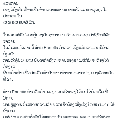
ແຜ​ນການ
ຂອງ​ວໍ​ຊິງ​ຕັນ ທີ່​ຈະ​ເພີ້​ມຈໍານວນ​ທະຫານ​ສະຫະຣັດແລະ​ອາວຸດຍຸດ​ໂທ
ປະກອນ ​ໃນ
​ເຂດເອ​ເຊຍປາຊິ​ຟິກ.
​ໃນ​ຂະນະ​ທີ່​ໄປແວະ​ຢູ່ກອງ​ບັນຊາ​ການ ປະຈຳເຂດເອ​ເຊຍ​ປາຊິຟິກທີ່​ລັດ​
ຮາ​ວາຍ
​ໃນ​ວັນ​ພະຫັດວານ​ນີ້ ທ່ານ Panetta ​ກ່າວ​ວ່າ ​ເຖິງ​ແມ່ນ​ວ່າ​ພວມມີ​ຂ່າວ​
ກ່ຽວ​ກັບ
ການ​ຕັດ​ງົບປະມານ ບັນດາກໍາລັງ​ທະຫານ​ຂອງອາ​ເມຣິກັນ ຈະ​ຕ້ອງ​ໄດ້​
ວ່ອງ​ໄວ​
ຂື້ນ​ກວ່າ​ເກົ່າ ​ເພື່ອ​ປະ​ເຊີນໜ້າ​ກັບ​ການ​ທ້າທາຍ​ຫລາຍ​ຢ່າງ​ຂອງສັດຕະ​ວັດ​
ທີ່ 21.
ທ່ານ Panetta ກ່າວ​ຕື່ມ​ວ່າ “ສອງພວກ​ເຮົາ​ຕ້ອງ​ໄດ້​ແນໃສ່​ບ່ອນໃດ ທີ່​
ມີການ
​ນາບ​ຂູ່ຫຼາຍ. ນັ້ນ​ໝາຍ​ຄວາມ​ວ່າ ພວກ​ເຮົາ​ຕ້ອງເພັ່ງ​ເລັງໂດຍ​ສະ​ເພາະ ໃສ່​
ຂົງເຂດ
ປາຊິ​ຟິກ ແລະ​ສື​ບຕໍ່ເພັ່ງ​ໃສ່​ພາກ​ຕາ​ເວັນ​ອອກ​ກາງ. ສາມ ພວກ​ເຮົາ​ຕ້ອງ​