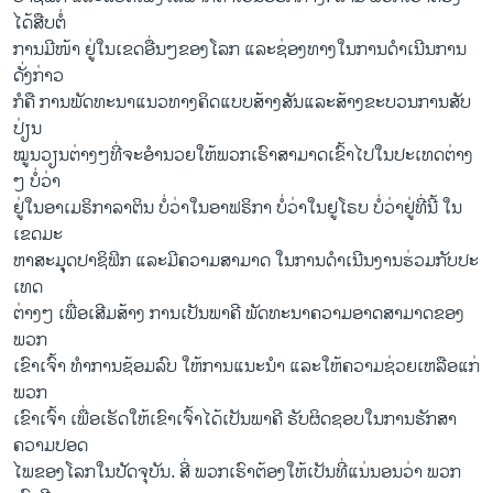
ໄດ້ສືບ​ຕໍ່​
ການ​ມີໜ້າ ​ຢູ່​ໃນ​ເຂດ​ອື່ນໆຂອງ​ໂລກ ​ແລະຊ່ອງ​ທາງ​ໃນ​ການ​ດຳ​ເນີນ​ການ​
ດັ່ງກ່າວ
ກໍ​ຄື ​ການ​ພັດທະນາ​ແນວທາງ​ຄິດ​ແບບ​ສ້າງສັນ​ແລະ​ສ້າງຂະ​ບວນການ​ສັບ​
ປ່ຽນ
ໝູນວຽນຕ່າງໆທີ່​ຈະ​ອຳນວຍ​ໃຫ້​ພວກ​ເຮົາ​ສາມາດເຂົ້າໄປໃນ​ປະ​ເທດ​ຕ່າງ
ໆ ບໍ່​ວ່າ
​ຢູ່​ໃນອາ​ເມຣິກາລາ​ຕິນ ບໍ່​ວ່າໃນອາ​ຟຣິກາ ບໍ່​ວ່າໃນຢູ​ໂຣບ ບໍ່​ວ່າຢູ່​ທີ່​ນີ້​ ໃນ
ເຂດ​ມະ
ຫາ​ສະມຸຸດປາຊິ​ຟິກ ແລະ​ມີ​ຄວາມ​ສາມາດ ໃນ​ການ​ດຳ​ເນີນ​ງານ​ຮ່ວມ​ກັບປະ​
ເທດ
​ຕ່າງໆ ເພື່ອ​ເສີມ​ສ້າງ ການ​ເປັນ​ພາ​ຄີ ​ພັດທະນາ​ຄວາມ​ອາດ​ສາມາດ​ຂອງ​
ພວກ
​ເຂົາ​ເຈົ້າ ​ທຳ​ການຊ້ອມ​ລົບ ​ໃຫ້ການ​ແນະ​ນໍາ​ ແລະ​ໃຫ້​ຄວາມ​ຊ່ວຍ​ເຫລື​ອ​ແກ່​
ພວກ
​ເຂົາ​ເຈົ້າ ​ເພື່ອ​ເຮັດ​ໃຫ້​ເຂົາ​ເຈົ້າ​ໄດ້​ເປັນ​ພາຄີ ຮັບຜິດຊອບໃນ​ການ​ຮັກສາ​
ຄວາມ​ປອດ​
ໄພ​ຂອງ​ໂລກ​ໃນ​ປັດຈຸບັນ. ສີ່ ພວກ​ເຮົາ​ຕ້ອງ​ໃຫ້​ເປັນ​ທີ່​ແນ່ນອນ​ວ່າ ພວກ​