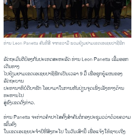
ວິທະຍາສາດ-ເທັກໂນໂລຈີ
ທຸລະກິດ
ພາສາອັງກິດ
ວີດີໂອ
ທ່ານ Leon Panetta ຄົນທີ່ສີ່ ຈາກຂວາມື ພວມຢ້ຽມຢາມເຂດເອເຊຍປາຊີຟິກ
ສຽງ
ລັດຖະມົນ​ຕີ​ປ້ອງ​ກັນ​ປະ​ເທດສະຫະລັດ ທ່ານ Leon Panetta ​ເລີ້​ມອອກ​
ລາຍການກະຈາຍສຽງ
ຕິດຕາມພວກເຮົາ ທີ່
ເດີນທາງ​
ລາຍງານ
ໄປ​ຢ້ຽມຢາມ​ເຂດ​ເອ​ເຊຍ​ປາຊິ​ຟິກ​ເປັນ​ເວລາ 9 ມື້ ​ເພື່ອ​ຊຸກ​ຍູ້​ແຜນ​ຂອງ​
ລັດຖະບານ
ປະທານາທິບໍດີບາ​ຣັກ ​ໂອ​ບາ​ມາ​ໃນ​ການ​ຫັນປ່ຽນ​ຈຸດ​ເພັ່ງ​ເລັງ​ທາງ​ດ້ານ​
ພາສາຕ່າງໆ
ທະຫານໄປ
​ສູ່​ຂົງ​ເຂດດັ່ງກ່າວ.
ທ່ານ Panetta ຈະ​ກ່າວ​ຄໍາ​ປາໄສ​ຄັ້ງ​ສໍາຄັນ​ຕໍ່ກອງ​ປະ​ຊຸ​ມວວ່າດ້ວຍ​ຄວາມ​
ໝັ້ນຄົງ​
ໃນ​ເຂດ​ເອ​ເຊຍປະ​ຈໍາ​ປີທີ່​ສິງກະ​ໂປ ​ໃນ​ວັນ​ເສົາ​ນີ້ ​ເພື່ອແຈ້ງ​ໃຫ້​ຊາບເຖິງ