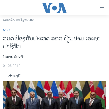
ລິ້ງ
ສຳຫລັບ
ເຂົ້າ
ວັນອາທິດ, 09 ສິງຫາ 2026
ຫາ
ໂຮມເພຈ
ຂ່າວ
ຂ້າມ
ລາວ
ລມຕ ປ້ອງກັນປະເທດ ສຫລ ຢ້ຽມຢາມ ເອເຊຍ
ຂ້າມ
ອາເມຣິກາ
ປາຊິຟິກ
ຂ້າມ
ໄປ
ການເລືອກຕັ້ງ ປະທານາທີບໍດີ ສະຫະລັດ 2024
ຫາ
ໄພສານ ວໍຣະຈັກ
ຂ່າວ​ຈີນ
ຊອກ
01,06,2012
ຄົ້ນ
ໂລກ
ແຊຣ໌
ເອເຊຍ
ອິດສະຫຼະພາບດ້ານການຂ່າວ
ຊີວິດຊາວລາວ
ຊຸມຊົນຊາວລາວ