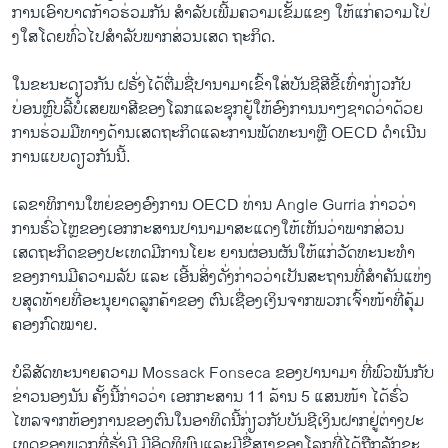
ການ​ເອົາ​ບາດກ້າວ​ຮ່ວມ​ກັນ​ ສຳລັບ​ເພີ້ມຄວາມ​ເຂັ້ມແຂງ​ ໃຫ້​ແກ່​ຄວາມ​ໂປ່​
ງ​ໃສໂດຍ​ທົ່ວ​ໄປສຳລັບ​ພາກສ່ວນ​ເສດ ຖະກິດ.
​ໃນ​ຂະນະ​ດຽວ​ກັນ ຝຣັ່ງ​ໄດ້​ຕື່ມ​ຊື່​ປາ​ນາມາ​ເຂົ້າ​ໃສ່​ບັນຊີ​ສີຂີ້​ເທົ່າ​ກ່ຽວ​ກັບ​
ບ່ອນ​ຫຼົບລີ້ບໍ່​ເສຍ​ພາສີ​ຂອງ​ໂລກ​ແລະ​ຊຸກຍູ້​ໃຫ້​ອົງການ​ນາໆ​ຊາດ​ວ່າ​ດ້ວຍ​
ການ​ຮ່ວມ​ມື​ທາງດ້ານ​ເສດຖະກິດ​ແລະ​ການ​ພັດທະນາຫຼື OECD ດຳ​ເນີນ​
ການ​ແບບ​ດຽວ​ກັນນີ້.
​ເລຂາທິການ​ໃຫຍ່​ຂອງອົງການ OECD ທ່ານ Angle Gurria ກ່າວ​ວ່າ
ການ​ຮົ່ວ​ໄຫຼຂອງ​ເອກ​ກະສາ​ນປາ​ນາ​ມາສະ​ແດງ​ໃຫ້​ເຫັນ​ວ່າພາກ​ສ່ວນ​
ເສດຖະກິດຂອງ​ປະ​ເທດ​ມີ​ການ​ໂຍະ ຍານ​ຜ່ອນຜັນ​ໃຫ້​ແກ່​ວັດ​ທະນະ​ທຳ​
ຂອງ​ການມີຄວາມ​ລັບ ​ແລະ ​ເອີ້ນສິ່ງ​ດັ່ງກ່າວ​ວ່າເປັນ​ສະຖານທີ່​ສຳຄັນແຫ່ງ​
ບ​ສຸດ​ທ້າຍ​ທີ່​ອະນຸຍາດລູກ​ຄ້າ​ຂອງ ຕົນເຊື່ອງ​ເງິນ​ຈາກ​ພວກ​ເຈົ້າໜ້າ​ທີ່​ຄຸ້ມ​
ຄອງ​ກົດໝາຍ.
ບໍລິສັດ​ທະນາຍຄວາມ​ Mossack Fonseca ຂອງ​ປາ​ນາມາ ​ທີ່​ພົວພັນ​ກັບ​
ຂ່າວ​ນອງ​ນັນ ຄັ້ງນີ້ກ່າວ​ວ່າ ​ເອກ​ກະສາ​ນ 11 ລ້ານ 5 ​ແສນ​ໜ້າ ​ໄດ້​ຮົ່ວ​
ໄຫລ​ຈາກຫ້ອງການ​ຂອງ​ຕົນ​ໃນ​ອາທິດ​ນີ້ກ່ຽວ​ກັບ​ບັນຊີ​ເງິນ​ຝາກ​ຢູ່​ຕ່າງປະ​
ເທດ​ຂອງ​ພວກ​ທີ່​ຮັ່ງມີ ມີ​ອິດ​ທິພົນແລະ​ມີ​ຊື່​ສຽງ​ຂອງ​ໂລກ​ທີ່​ໄດ້​ຖືກ​ລັກຂະ​