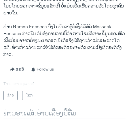
ໂມ​ຍ​ໂດຍພວກ​ເຈາະຂໍ້​ມູນ​ແຮັກເກີ້ ບໍ່​ແມ່ນ​ເປີດ​ເຜີຍ​ຄວາມ​ລັບ​ໂດຍ​ບຸກຄົນ​
ພາຍ​ໃນ.
ທ່ານ Ramon Fonseca ນຶ່ງ​ໃນ​ບັນດາ​ຜູ້​ກໍ່ຕັ້ງບໍລິສັດ Mossack
Fonseca ກ່າວ​ໃນ ​ວັນ​ອັງຄານ​ວານ​ນີ້ວ່າ ການ​ໂຈມ​ຕີ​ເຈາະ​ຂໍ້​ມູນ​ຄອມ​ພິວ​
ເຕີ້ແມ່ນ​ມາ​ຈາກ​ຕ່າງ​ປະ​ເທດແຕ່ ບໍ່ໄດ້​ແຈ້ງ​ໃຫ້​ຊາບ​ວ່າແມ່ນ​ປະ​ເທດ​ໃດ
ແທ້. ທ່ານກ່າວ​ວ່າພວກ​ເຮົາ​ມີ​ທິດ​ສະ​ດີແລະ​ຈະ​ຕິດ ຕາມເບິ່ງ​ທິດ​ສະ​ດີ​ດັ່ງ
ກ່າວ.
ແຊຣ໌
Follow us
This item is part of
ຂ່າວ
ໂລກ
ທ່ານອາດມັກອ່ານເລື້ອງນີ້ຕື່ມ