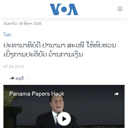
ລິ້ງ
ສຳຫລັບ
ເຂົ້າ
ວັນອາທິດ, 09 ສິງຫາ 2026
ຫາ
ໂຮມເພຈ
ໂລກ
ຂ້າມ
ລາວ
ປະທານາທິບໍດີ ປານາມາ ສະເໜີ ໃຫ້ທົບທວນ
ຂ້າມ
ອາເມຣິກາ
ເບິ່ງການປະຕິບັດ ດ້ານການເງິນ
ຂ້າມ
ໄປ
ການເລືອກຕັ້ງ ປະທານາທີບໍດີ ສະຫະລັດ 2024
ຫາ
07,04,2016
ຂ່າວ​ຈີນ
ຊອກ
ແຊຣ໌
ຄົ້ນ
ໂລກ
ເອເຊຍ
Panama Papers Hack
ອິດສະຫຼະພາບດ້ານການຂ່າວ
ຊີວິດຊາວລາວ
No media source currently available
ຊຸມຊົນຊາວລາວ