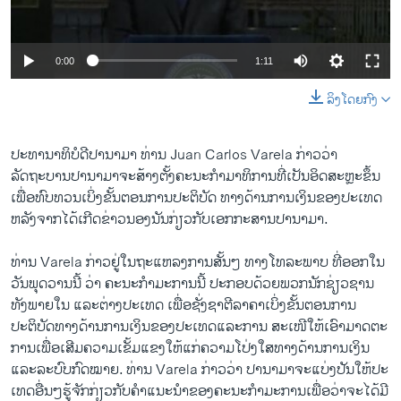
ວິທະຍາສາດ-ເທັກໂນໂລຈີ
ທຸລະກິດ
0:00
1:11
ພາສາອັງກິດ
ລິງໂດຍກົງ
ວີດີໂອ
ສຽງ
ປະທານາທິບໍດີ​ປາ​ນາມາ ທ່ານ Juan Carlos Varela ກ່າວ​ວ່າ
ລັດຖະບານປາ​ນາມາ​ຈະ​ສ້າງຕັ້ງຄະນະ​ກຳມາ​ທິການ​ທີ່​ເປັນ​ອິດສະຫຼະຂຶ້ນ
ລາຍການກະຈາຍສຽງ
ຕິດຕາມພວກເຮົາ ທີ່
ເພື່ອ​ທົບ​ທວນ​ເບິ່ງ​ຂັ້ນຕອນ​ການ​ປະຕິບັດ​ ທາງດ້ານ​ການ​ເງິນ​ຂອງ​ປະ​ເທດ
ລາຍງານ
ຫລັງ​ຈາກ​ໄດ້​ເກີດ​ຂ່າວ​ນອງ​ນັນ​ກ່ຽວ​ກັບ​ເອກ​ກະສາ​ນປາ​ນາມາ.
ທ່ານ Varela ກ່າວ​ຢູ່​ໃນ​ຖະ​ແຫລ​ງການສັ້ນໆ​ ທາງໂທລະພາບ​ ທີ່​ອອກ​ໃນ​
ພາສາຕ່າງໆ
ວັນ​ພຸດ​ວານ​ນີ້ ວ່າ ຄະນະ​ກຳມະການ​ນີ້ ​ປະກອບ​ດ້ວຍພວກ​ນັກ​ຊ່ຽວຊານ​
ທັງ​ພາຍໃນ ແລະ​ຕ່າງປະ​ເທດ ​ເພື່ອ​ຊັ່ງຊາ​ຕີ​ລາຄາ​ເບິ່ງ​ຂັ້ນຕອນ​ການ​
ປະຕິບັດ​ທາງ​ດ້ານການ​ເງິນ​ຂອງ​ປະ​ເທດແລະ​ການ ສະ​ເໜີ​ໃຫ້​ເອົາ​ມາດ​ຕະ
ການ​ເພື່ອ​ເສີມ​ຄວາມ​ເຂັ້ມແຂງ​ໃຫ້ແກ່​ຄວາມ​ໂປ່​ງ​ໃສ​ທາງ​ດ້ານ​ການ​ເງິນ​
ແລະ​ລະບົບ​ກົດໝາຍ​. ທ່ານ Varela ກ່າວ​ວ່າ ປາ​ນາມາ​ຈະ​ແບ່ງ​ປັນ​ໃຫ້​ປະ​
ເທດ​ອື່ນໆ​ຮູ້ຈັກ​ກ່ຽວ​ກັບ​ຄຳ​ແນະນຳຂອງ​ຄະນະ​ກຳມະການ​ເພື່ອ​ວ່າ​ຈະ​ໄດ້​ມີ​