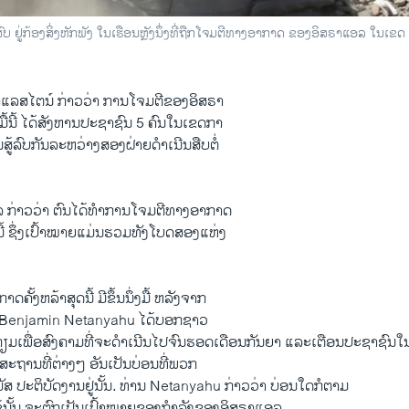
 ຢູ່ກ້ອງສິ່ງຫັກພັງ ໃນເຮືອນຫຼັງນຶ່ງທີ່ຖືກໂຈມຕີທາງອາກາດ ຂອງອິສຣາແອລ ໃນເຂ
ປາ​ແລ​ສ​ໄຕ​ນ໌ ກ່າວ​ວ່າ ການ​ໂຈມ​ຕີ​ຂອງ​ອິສຣາ​
​ມື້​ນີ້ ​ໄດ້​ສັງຫານ​ປະຊາຊົນ 5 ຄົນ​ໃນ​ເຂດ​ກາ
ສູ້​ລົບ​ກັນ​ລະຫວ່າງ​ສອງ​ຝ່າຍດຳ​ເນີນ​ສືບ​ຕໍ່​
 ກ່າວ​ວ່າ ຕົນ​ໄດ້​ທຳ​ການ​ໂຈມ​ຕີ​ທາງ​ອາກາດ
ື້​ນີ້ ຊຶ່ງ​ເປົ້າ​ໝາຍ​ແມ່ນຮວມທັງ​ໂບດ​ສອງ​ແຫ່ງ
ຄັ້ງ​ຫລ້າ​ສຸດນີ້ ມີ​ຂຶ້ນ​ນຶ່ງ​ມື້ ​ຫລັງ​ຈາກ
 Benjamin Netanyahu ​ໄດ້​ບອກ​ຊາວ
ຽມ​ເພື່ອ​ສົງຄາມ​ທີ່ຈະ​ດຳ​ເນີນໄປ​ຈົນ​ຮອດ​ເດືອນ​ກັນຍາ ​ແລະ​ເຕືອນ​ປະຊາຊົນ​ໃນ
ສະຖານທີ່​ຕ່າງໆ ອັນ​ເປັນບ່ອນ​ທີ່​ພວກ
າ​ມັສ ປະຕິບັດ​ງານ​ຢູ່​ນັ້ນ. ທ່ານ Netanyahu ກ່າວ​ວ່າ ບ່ອນ​ໃດ​ກໍ​ຕາມ
ຊ້​ນັ້ນ ຈະ​ຕົກ​ເປັນ​ເປົ້າ​ໝາຍ​ຂອງ​ກຳລັງ​ຂອງ​ອິສຣາ​ແອ​ລ.