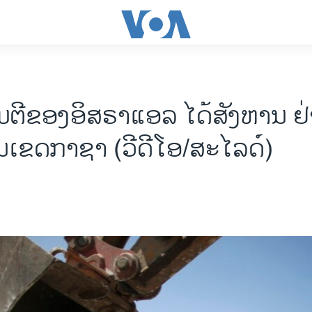
ຕີຂອງອິສຣາແອລ ໄດ້ສັງຫານ ຢ
ໃນເຂດກາຊາ (ວີດີໂອ/ສະໄລດ໌)