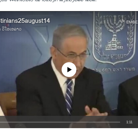
stinians25august14
EMBE
າ ວີໂອເອລາວ
No media source currently available
1:11