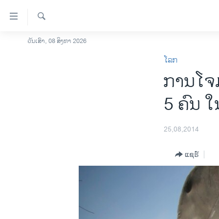
ລິ້ງ
ສຳຫລັບ
ເຂົ້າ
ຄົ້ນຫາ
ວັນເສົາ, 08 ສິງຫາ 2026
ໂຮມເພຈ
ຫາ
ໂລກ
ລາວ
ຂ້າມ
ການໂຈມ
ຂ້າມ
ອາເມຣິກາ
ຂ້າມ
ການເລືອກຕັ້ງ ປະທານາທີບໍດີ ສະຫະລັດ
5 ຄົນ 
ໄປ
2024
ຫາ
ຂ່າວ​ຈີນ
ຊອກ
25,08,2014
ຄົ້ນ
ໂລກ
ແຊຣ໌
ເອເຊຍ
ອິດສະຫຼະພາບດ້ານການຂ່າວ
ຊີວິດຊາວລາວ
ຊຸມຊົນຊາວລາວ