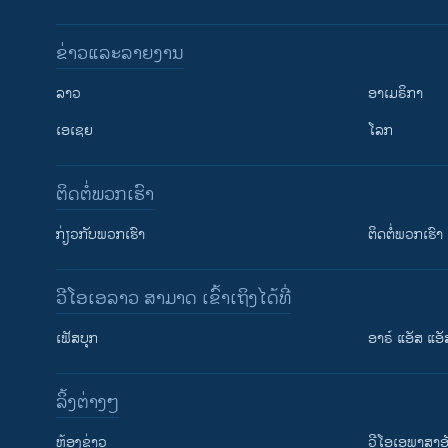
ຂ່າວແລະລາຍງານ
ລາວ
ອາເມຣິກາ
ເອເຊຍ
ໂລກ
ຕິດຕໍ່ພວກເຮົາ
ກ່ຽວກັບພວກເຮົາ
ຕິດຕໍ່ພວກເຮົາ
ວີໂອເອລາວ ສາມາດ ເຂົ້າເຖິງໄດ້ທີ່
ເຟັສບຸກ
ອາຣ໌ ແອັສ ແອັ
​ລິ້ງ​ຕ່າງໆ
ຕິດຕາມພວກເຮົາ ທີ່
​ຫ້ອງ​ຂ່າວ
ວີ​ໂອ​ເອ​ພາ​ສາ​ອ