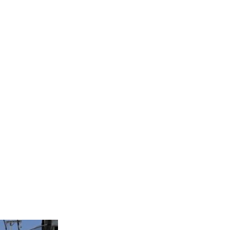
SHARE
width
px