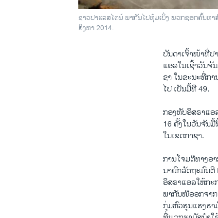
ຊາວປາແລສໄຕນ໌ ພາກັນໄປຫຸ້ມເບິ່ງ ພວກຊອກຄົ້ນຫາສົບ
ສິງຫາ 2014.
ບັນດາ​ເຈົ້າ​ໜ້າທີ່​
ແອ​ລ​ໃນ​ເຊົ້າວັນ​ຈັນ
ຊາ ​ໃນ​ຂະນະ​ທີ່​ການ​
ໄປ ​ເປັນ​ມື້​ທີ 49.
ກອງທັບ​ອິສຣາ​ແອ​ລ
16 ຄັ້ງ​ໃນ​ວັນ​ຈັນ​ມ
ໃນ​ເຂດ​ກາຊາ.
ການ​ໂຈມ​ຕີ​ທາງ​ອາກາດ​
ນາຍົກລັດຖະມົນຕີ
​ອິສຣາ​ແອ​ລໃຫ້​ກະກ
ພາກັນ​ໜີ​ອອກ​ຈາກ​
​ກຸ່ມ​ຫົວ​ຮຸນ​ແຮງ​ຮ
​ທີ່​ພວກ​ຮາ​ມັສ​ນຳໃ