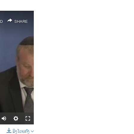
D
SHARE
ລິງໂດຍກົງ