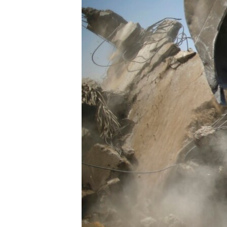
ວິທະຍາສາດ-ເທັກໂນໂລຈີ
ທຸລະກິດ
ພາສາອັງກິດ
ວີດີໂອ
ສຽງ
ລາຍການກະຈາຍສຽງ
ລາຍງານ