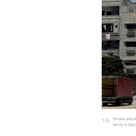
Smoke and dust
1/9
family in Gaz