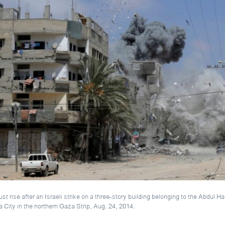
 rise after an Israeli strike on a three-story building belonging to the Abdul Ha
a City in the northern Gaza Strip, Aug. 24, 2014.