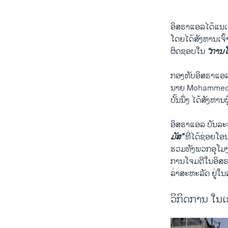
ອິສຣາ​ແອ​ລໄດ້​ແນ​ເປ
ໂດຍ​ໄດ້​ສັງຫານ​ເຈົ້າ​
ຜິດຊອບໃນ
“ການ​ໂອ
ກອງທັບ​ອິສຣາ​ແອ​ລ ກ
ນາຍ Mohammed al-Gh
ບັ້ນ​ນຶ່ງ ໄດ້​ສັງຫານ
ອິສຣາ​ແອ​ລ ບັນ​
ມັສ”
ທີ່​ໄດ້​ຊ່ອຍ​ໂອ
ຮວມທັງ​ພວກ​ອຸ​ໂມງ​
​ການ​ໂຈມ​ຕີ​ໃນ​ອິສ
ລ່າ​ສະຫະລັດ ​ຢູ່​ໃນ​
ວິກິດການ ໃນເ