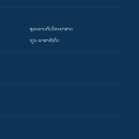
ສຸຂະພາບກັບວິທະຍາສາດ
ຮຽນ-ພາສາອັງກິດ