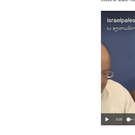
israelpale
by
ສຽງອາເມຣິກ
0:00