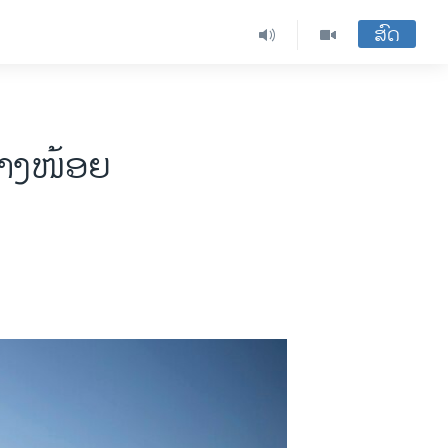
ສົດ
່າງໜ້ອຍ