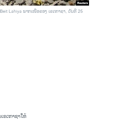
ດ Beit Lahiya ພາກເໜືອຂອງ ເຂດກາຊາ, ວັນທີ 25
​ເຂດ​ກາຊາ​ໃຫ້​