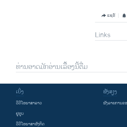
ແຊຣ໌
Links
ທ່ານອາດມັກອ່ານເລື້ອງນີ້ຕື່ມ
ເບິ່ງ
ຟັງສຽງ
ວີດີໂອພາສາລາວ
ຟັງລາຍການຂອງ
ຢູທູບ
ວີດີໂອພາສາອັງກິດ