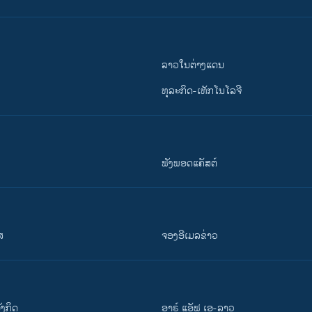
ລາວໃນຕ່າງແດນ
ທຸລະກິດ-ເທັກໂນໂລຈີ
ຟັງພອດແຄັສຕ໌
ສ
ຈອງອີເມລຂ່າວ
ັງ​ກິດ
ອາຣ໌ ແອັຟ ເອ-ລາວ