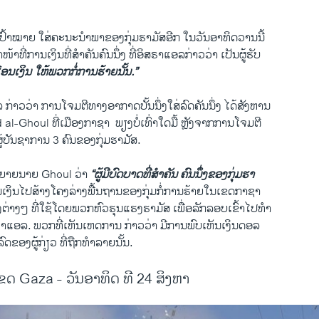
EMBED
ົ້າ​ໝາຍ​ ໃສ່​ຄະນະ​ນຳພາ​ຂອງ​ກຸ່ມ​ຮາ​ມັສອີກ ​ໃນ​ວັນ​ອາທິດ​ວານ​ນີ້ ​
ໜ້າ​ທີ່​ການ​ເງິນ​ທີ່​ສຳຄັນ​ຄົນ​ນຶ່ງ ທີ່​ອິສຣາ​ແອ​ລກ່າວ​ວ່າ ​ເປັນ​ຜູ້​ຮັບ
ນ​ເງິນ ​ໃຫ້​ພວກ​ກໍ່​ການ​ຮ້າຍ​ນັ້ນ.”
່າວ​ວ່າ ການ​ໂຈມ​ຕີ​ທາງ​ອາກາດ​ບັ້ນ​ນຶ່ງ​ໃສ່​ລົດ​ຄັນ​ນຶ່ງ ​ໄດ້​ສັງຫານ
oul ທີ່​ເມືອງກາຊາ ​ ​ພຽງ​ບໍ່​ເທົ່າໃດ​ມື້ ຫຼັງ​ຈາກ​ການ​ໂຈມ​ຕີ​
​ຜູ້​ບັນຊາ​ການ 3 ຄົນ​ຂອງກຸ່ມ​ຮາ​ມັສ.
ລະ​ຍາຍນາຍ Ghoul ວ່າ
“ຜູ້​ມີ​ບົດບາດ​ທີ່​ສຳຄັນ ຄົນ​ນຶ່ງ​ຂອງ​ກຸ່ມ​ຮາ​
ນ​ເງິນ​ໄປ​ສ້າງ​ໂຄງ​ລ່າງ​ພື້ນຖານ​ຂອງ​ກຸ່ມ​ກໍ່​ການ​ຮ້າຍໃນ​ເຂດ​ກາຊາ
ຕ່າງໆ ທີ່​ໃຊ້​ໂດ​ຍພວກ​ຫົວ​ຮຸນ​ແຮງ​ຮາ​ມັສ ​ເພື່ອ​ລັກລອບ​ເຂົ້າໄປ​ທຳ
ຣາ​ແອ​ລ. ພວກ​ທີ່​ເຫັນ​ເຫດການ ກ່າວວ່າ ​ມີ​ການ​ພົບ​ເຫັນເງິນດອລ​
ລົດຂອງ​ຜູ້ກ່ຽວ​ ທີ່ຖືກ​ທຳລາຍນັ້ນ.
ຂດ Gaza - ວັນອາທິດ ທີ 24 ສິງຫາ