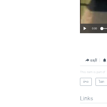
0:00
ແຊຣ໌
This item is part of
ຂ່າວ
ໂລກ
Links