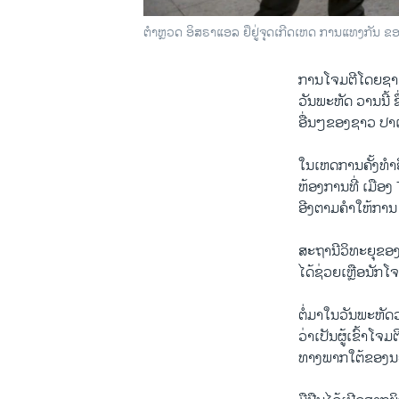
ຕຳຫຼວດ ອິສຣາແອລ ຢຶຢູ່ຈຸດເກີດເຫດ ການແທງກັນ ຂອ
ການໂຈມຕີໂດຍຊາວ 
ວັນພະຫັດ ວານນີ້ 
ອື່ນໆຂອງຊາວ ປາເລ
ໃນເຫດການຄັ້ງທຳອ
ຫ້ອງການທີ່ ເມືອງ
ອີງຕາມຄຳ​ໃຫ້ການ
ສະຖານີວິທະຍຸຂອງ
ໄດ້ຊ່ວຍເຫຼືອນັກໂຈ
ຕໍ່ມາໃນວັນພະຫັດວ
ວ່າເປັນຜູ້ເຂົ້າໂ
ທາງພາກໃຕ້ຂອງນະ