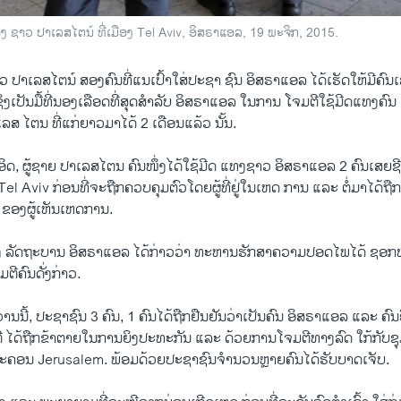
ງ ຊາວ ປາເລສໄຕນ໌ ທີ່ເມືອງ Tel Aviv, ອິສຣາແອລ, 19 ພະຈິກ, 2015.
ປາເລສໄຕນ໌ ສອງຄົນທີ່ແນເປົ້າໃສ່ປະຊາ ຊົນ ອິສຣາແອລ ໄດ້ເຮັດໃຫ້ມີຄົນເ
ຊຶ່ງເປັນມື້ທີ່ນອງເລືອດທີ່ສຸດສຳລັບ ອິສຣາແອລ ໃນການ ໂຈມຕີໃຊ້ມີດແທງຄ
ສ ໄຕນ ທີ່ແກ່ຍາວມາໄດ້ 2 ເດືອນແລ້ວ ນັ້ນ.
ິດ, ຜູ້ຊາຍ ປາເລສໄຕນ ຄົນໜຶ່ງໄດ້ໃຊ້ມີດ ແທງຊາວ ອິສຣາແອລ 2 ຄົນເສຍ
 Tel Aviv ກ່ອນທີ່ຈະຖືກຄວບຄຸມຕົວໂດຍຜູ້ທີ່ຢູ່ໃນເຫດ ການ ແລະ ຕໍ່ມາໄດ້ຖືກ
 ຂອງຜູ້ເຫັນເຫດການ.
 ລັດຖະບານ ອິສຣາແອລ ໄດ້ກ່າວວ່າ ທະຫານຮັກສາຄວາມປອດໄພໄດ້ ຊອກຫາອີກ
ມຕີຄົນດັ່ງກ່າວ.
ານນີ້, ປະຊາຊົນ 3 ຄົນ, 1 ຄົນໄດ້ຖືກຢືນຢັນວ່າເປັນຄົນ ອິສຣາແອລ ແລະ ຄົນອ
ຈມຕີ ໄດ້ຖືກຂ້າຕາຍໃນການ​ຍິງປະ​ທະ​ກັນ ແລະ ດ້ວຍການໂຈມຕີທາງລົດ ໃກ້ກັບຊຸ
ຄອນ Jerusalem. ພ້ອມດ້ວຍປະຊາຊົນຈຳນວນຫຼາຍຄົນໄດ້ຮັບບາດເຈັບ.