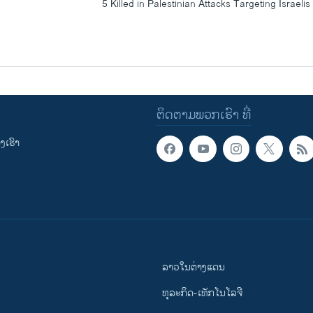
5 Killed in Palestinian Attacks Targeting Israelis
ຕິດຕາມພວກເຮົາ ທີ່
ເຮົາ
ລາວໃນຕ່າງແດນ
ທຸລະກິດ-ເທັກໂນໂລຈີ