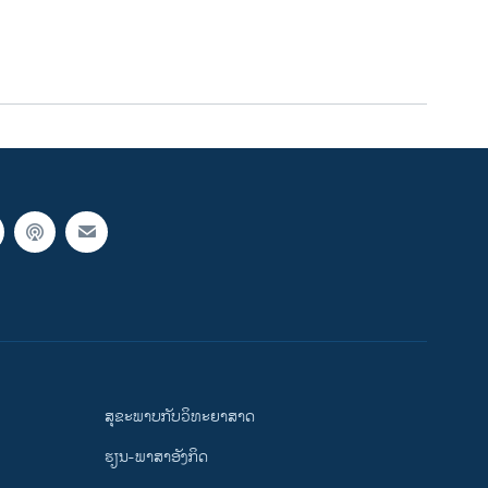
ສຸຂະພາບກັບວິທະຍາສາດ
ຮຽນ-ພາສາອັງກິດ