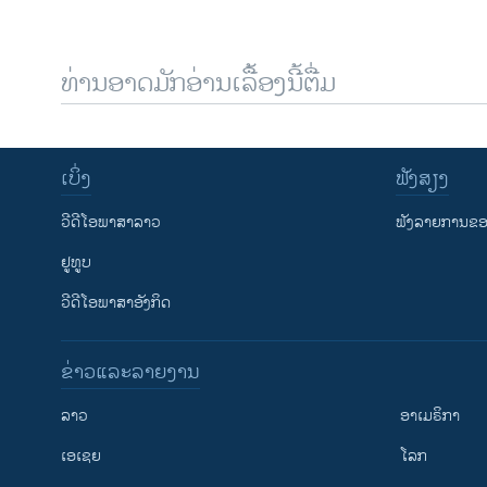
ທ່ານອາດມັກອ່ານເລື້ອງນີ້ຕື່ມ
ເບິ່ງ
ຟັງສຽງ
ວີດີໂອພາສາລາວ
ຟັງລາຍການຂອງ
ຢູທູບ
ວີດີໂອພາສາອັງກິດ
ຂ່າວແລະລາຍງານ
ລາວ
ອາເມຣິກາ
ເອເຊຍ
ໂລກ