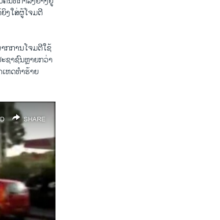
ົນທີ່ກຳລັງຍ່າງຢູ່
ງໃສ່ຜູ້ໂຈມຕີ
ງຈາກການໂຈມຕີໃຊ້
ປະຊາຊົນຫຼາຍກວ່າ
ີດເຫດທຳຮ້າຍ
D
SHARE