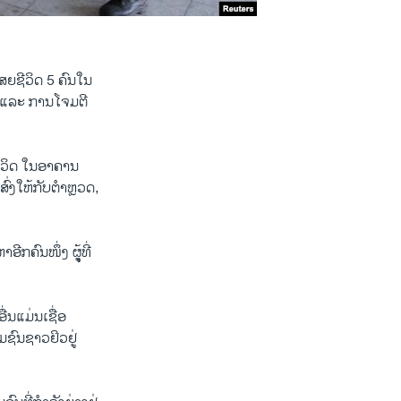
ສຍຊີວິດ 5 ຄົນໃນ
ົນ ແລະ ການໂຈມຕີ
ຊີວິດ ໃນອາຄານ
ສົ່ງໃຫ້ກັບຕຳຫຼວດ,
ຄົນໜຶ່ງ ຜຸູ້ທີ່
ື່ນແມ່ນເຊື່ອ
ມຊົນຊາວຢິວຢູ່