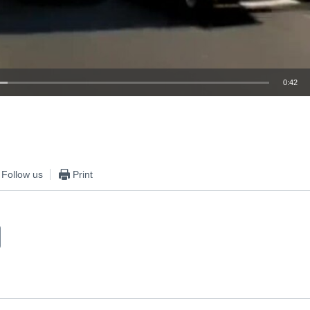
0:42
EMBED
Follow us
Print