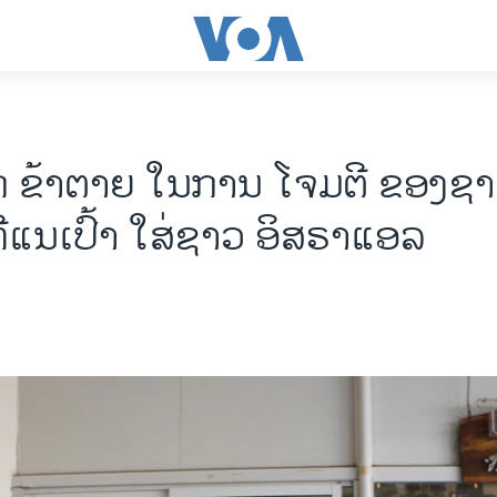
ືກ ຂ້າຕາຍ ໃນການ ໂຈມຕີ ຂອງຊ
ີ່ແນເປົ້າ ໃສ່ຊາວ ອິສຣາແອລ