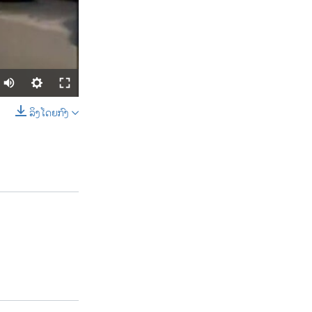
ລິງໂດຍກົງ
SHARE
width
px