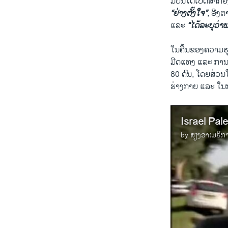
ມືປືນໄດ້​ເປີດ​ສາກ
“ຢ່າງຕັ້ງໃຈ”
, ອີງ
ແລະ
“ໄດ້ລະບຸວ່າພວ
ໃນຄື້ນຂອງຄວາມຮຸ
ມີດແທງ ແລະ ການໂ
80 ຄົນ, ໂດຍສ່ວນ
ຮ່າງກາຍ ແລະ ໃນ
Israel Pale
by
ສຽງອາເມຣິກ