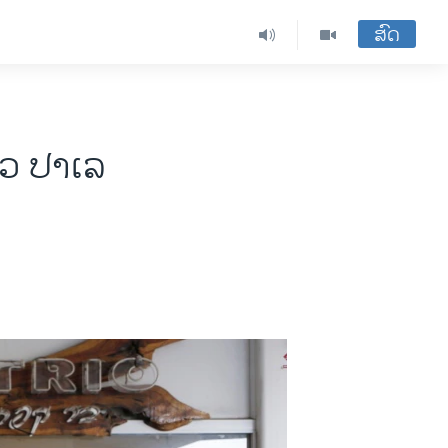
ສົດ
າວ ປາເລ