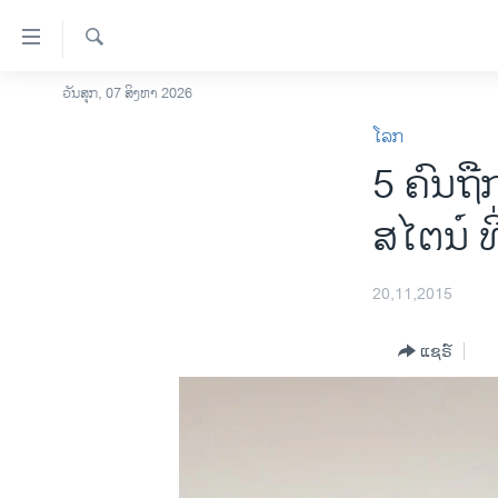
ລິ້ງ
ສຳຫລັບ
ເຂົ້າ
ຄົ້ນຫາ
ວັນສຸກ, 07 ສິງຫາ 2026
ໂຮມເພຈ
ຫາ
ໂລກ
ລາວ
ຂ້າມ
5 ຄົນຖ
ຂ້າມ
ອາເມຣິກາ
ຂ້າມ
ການເລືອກຕັ້ງ ປະທານາທີບໍດີ ສະຫະລັດ
ສໄຕນ໌ ທ
ໄປ
2024
ຫາ
ຂ່າວ​ຈີນ
ຊອກ
20,11,2015
ຄົ້ນ
ໂລກ
ແຊຣ໌
ເອເຊຍ
ອິດສະຫຼະພາບດ້ານການຂ່າວ
ຊີວິດຊາວລາວ
ຊຸມຊົນຊາວລາວ