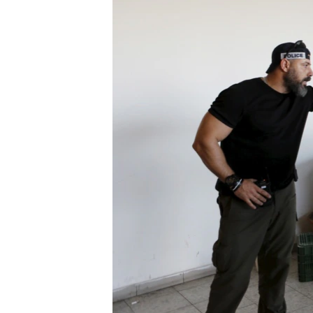
ວິທະຍາສາດ-ເທັກໂນໂລຈີ
ທຸລະກິດ
ພາສາອັງກິດ
ວີດີໂອ
ສຽງ
ລາຍການກະຈາຍສຽງ
ລາຍງານ