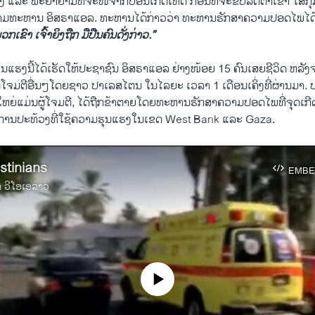
ຍິງ ແລະ ພະຍາຍາມທີ່ຈະໜີຈາກບ່ອນເກີດເຫດ ກ່ອນທີ່ຈະຂັບລົດຕຳເຂົ້າ ໃສ່ກຸ່ມຄ
ຕາມທະຫານ ອິສຣາແອລ. ທະຫານໄດ້ກ່າວວ່າ ທະຫານຮັກສາຄວາມປອດໄພໄດ້ຍິ
ກເຂົາ ເຈົ້າຍິງຖືກ ມືປືນຄົນດັ່ງກ່າວ.”
ນແຮງນີ້ໄດ້ເຮັດໃຫ້ປະຊາຊົນ ອິສຣາແອລ ຢ່າງໜ້ອຍ 15 ຄົນເສຍຊີວິດ ຫລັ
ຈມຕີອື່ນໆໂດຍຊາວ ປາເລສໄຕນ ໃນໄລຍະ ເວລາ 1 ເດືອນເຄິ່ງທີ່ຜ່ານມາ. 
ໃຫຍ່ແມ່ນຜູ້ໂຈມຕີ, ໄດ້ຖືກຂ້າຕາຍໂດຍທະຫານຮັກສາຄວາມປອດໄພທີ່ຈຸດເກ
ການປະທ້ວງທີ່ໃຊ້ຄວາມຮຸນແຮງໃນເຂດ West Bank ແລະ Gaza.
stinians
EMBE
າ ວີໂອເອລາວ
No media source currently available