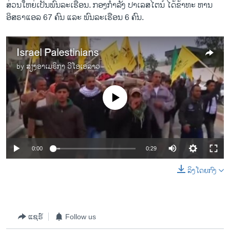
ສ່ວນໃຫຍ່ເປັນພົນລະເຮືອນ. ກອງກຳລັງ ປາເລສໄຕນ໌ ໄດ້ຂ້າທະ ຫານ
ອິສຣາແອລ 67 ຄົນ ແລະ ພົນລະເຮືອນ 6 ຄົນ.
Israel Palestinians
by
ສຽງອາເມຣິກາ ວີໂອເອລາວ
No media source currently available
0:00
0:29
ລິງໂດຍກົງ
ແຊຣ໌
Follow us