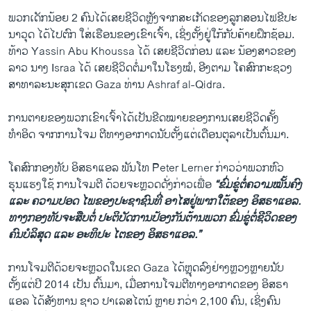
ພວກເດັກນ້ອຍ 2 ຄົນໄດ້ເສຍຊີວິດຫຼັງຈາກສະເກັດຂອງລູກສອນໄຟຂີປະ
ນາວຸດ ໄດ້ໄປຕົກ ໃສ່ເຮືອນຂອງເຂົາເຈົ້າ, ເຊິ່ງຕັ້ງຢູ່ໃກ້ກັບຄ້າຍຝຶກຊ້ອມ.
ທ້າວ Yassin Abu Khoussa ໄດ້ ເສຍຊີວິດກ່ອນ ແລະ ນ້ອງສາວຂອງ
ລາວ ນາງ Israa ໄດ້ ເສຍຊີວິດຕໍ່ມາໃນໂຮງໝໍ, ອີງຕາມ ໂຄສົກກະຊວງ
ສາທາລະນະສຸກເຂດ Gaza ທ່ານ Ashraf al-Qidra.
ການຕາຍຂອງພວກເຂົາເຈົ້າໄດ້ເປັນຂີດໝາຍຂອງການເສຍຊີວິດຄັ້ງ
ທຳອິດ ຈາກການໂຈມ ຕີທາງອາກາດນັບຕັ້ງແຕ່ເດືອນຕຸລາເປັນຕົ້ນມາ.
ໂຄສົກກອງທັບ ອິສຣາແອລ ພັນໂທ Peter Lerner ກ່າວວ່າພວກຫົວ
ຮຸນແຮງໃຊ້ ການໂຈມຕີ ດ້ວຍຈະຫຼວດດັ່ງກ່າວເພື່ອ
“ຂົ່ມຂູ່ຕໍ່ຄວາມໝັ້ນຄົງ
ແລະ ຄວາມປອດ ໄພຂອງປະຊາຊົນທີ່ ອາໄສຢູ່ພາກໃຕ້ຂອງ ອິສຣາແອລ.
ທາງກອງທັບຈະສືບຕໍ່ ປະຕິບັດການປ້ອງກັນຕ້ານພວກ ຂົ່ມຂູ່ຕໍ່ຊີວິດຂອງ
ຄົນບໍລິສຸດ ແລະ ອະທິປະ ໄຕຂອງ ອິສຣາແອລ.”
ການໂຈມຕີດ້ວຍຈະຫຼວດໃນເຂດ Gaza ໄດ້ຫຼຸດລົງຢ່າງຫຼວງຫຼາຍນັບ
ຕັ້ງແຕ່ປີ 2014 ເປັນ ຕົ້ນມາ, ເມື່ອການໂຈມຕີທາງອາກາດຂອງ ອິສຣາ
ແອລ ໄດ້ສັງຫານ ຊາວ ປາເລສໄຕນ໌ ຫຼາຍ ກວ່າ 2,100 ຄົນ, ເຊິ່ງຄົນ