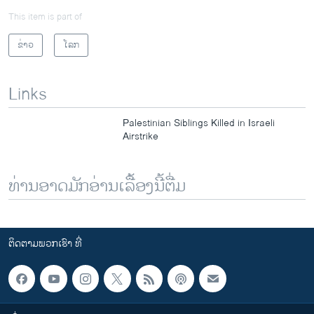
This item is part of
ຂ່າວ
ໂລກ
Links
Palestinian Siblings Killed in Israeli
Airstrike
ທ່ານອາດມັກອ່ານເລື້ອງນີ້ຕື່ມ
ຕິດຕາມພວກເຮົາ ທີ່