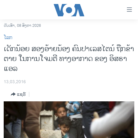
ລິ້ງ
ສຳຫລັບ
ເຂົ້າ
ວັນເສົາ, 08 ສິງຫາ 2026
ຫາ
ໂຮມເພຈ
ໂລກ
ຂ້າມ
ລາວ
ເດັກນ້ອຍ ສອງອ້າຍນ້ອງ ຄົນປາເລສໄຕນ໌ ຖືກຂ້າ
ຂ້າມ
ອາເມຣິກາ
ຕາຍ ໃນການໂຈມຕີ ທາງອາກາດ ຂອງ ອິສຣາ
ຂ້າມ
ໄປ
ການເລືອກຕັ້ງ ປະທານາທີບໍດີ ສະຫະລັດ 2024
ແອລ
ຫາ
ຂ່າວ​ຈີນ
ຊອກ
13,03,2016
ຄົ້ນ
ໂລກ
ແຊຣ໌
ເອເຊຍ
ອິດສະຫຼະພາບດ້ານການຂ່າວ
ຊີວິດຊາວລາວ
ຊຸມຊົນຊາວລາວ