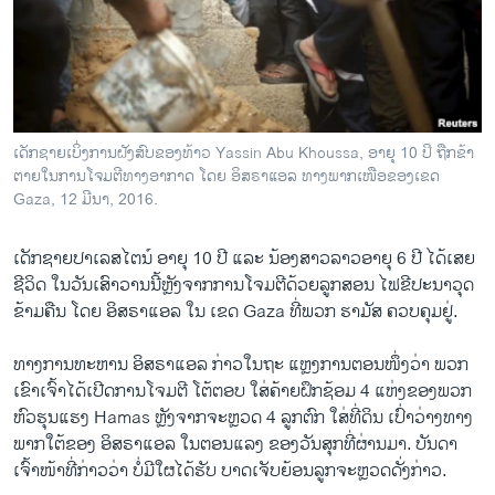
ວິທະຍາສາດ-ເທັກໂນໂລຈີ
ທຸລະກິດ
ພາສາອັງກິດ
ວີດີໂອ
ເດັກຊາຍເບິ່ງການຝັງສົບຂອງທ້າວ Yassin Abu Khoussa, ອາຍຸ 10 ປິ ຖືກຂ້າ
ສຽງ
ຕາຍໃນການໂຈມຕີທາງອາກາດ ໂດຍ ອິສຣາແອລ ທາງພາກເໜືອຂອງເຂດ
Gaza, 12 ມີນາ, 2016.
ລາຍການກະຈາຍສຽງ
ຕິດຕາມພວກເຮົາ ທີ່
ເດັກຊາຍປາເລສໄຕນ໌ ອາຍຸ 10 ປີ ແລະ ນ້ອງສາວລາວອາຍຸ 6 ປີ ໄດ້ເສຍ
ລາຍງານ
ຊີວິດ ໃນວັນເສົາວານນີ້ຫຼັງຈາກການໂຈມຕີດ້ວຍລູກສອນ ໄຟຂີປະນາວຸດ
ຂ້າມຄືນ ໂດຍ ອິສຣາແອລ ໃນ ເຂດ Gaza ທີ່ພວກ ຮາມັສ ຄວບຄຸມຢູ່.
ພາສາຕ່າງໆ
ທາງການທະຫານ ອິສຣາແອລ ກ່າວໃນຖະ ແຫຼງການຕອນໜຶ່ງວ່າ ພວກ
ເຂົາເຈົ້າໄດ້ເປີດການໂຈມຕີ ໂຕ້ຕອບ ໃສ່ຄ້າຍຝຶກຊ້ອມ 4 ແຫ່ງຂອງພວກ
ຫົວຮຸນແຮງ Hamas ຫຼັງຈາກຈະຫຼວດ 4 ລູກຕົກ ໃສ່ທີ່ດິນ ເປົ່າວ່າງທາງ
ພາກໃຕ້ຂອງ ອິສຣາແອລ ໃນຕອນແລງ ຂອງວັນສຸກທີ່ຜ່ານມາ. ບັນດາ
ເຈົ້າໜ້າທີ່ກ່າວວ່າ ບໍ່ມີໃຜໄດ້ຮັບ ບາດເຈັບຍ້ອນລູກຈະຫຼວດດັ່ງກ່າວ.