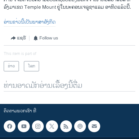
ລົງມາເຂດ Temple Mount ຢູ່ໃນນະຄອນເຈລູຊາແລມ ອາທິດແລ້ວນີ້.
ອ່ານຂາ່ວນີ້ເປັນພາສາອັງກິດ
ແຊຣ໌
Follow us
This item is part of
ຂ່າວ
ໂລກ
ທ່ານອາດມັກອ່ານເລື້ອງນີ້ຕື່ມ
ຕິດຕາມພວກເຮົາ ທີ່