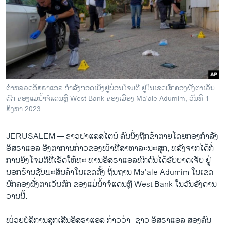
ວິທະຍາສາດ-ເທັກໂນໂລຈີ
ທຸລະກິດ
ພາສາອັງກິດ
ວີດີໂອ
ສຽງ
ຕຳຫລວດອິສຣາແອລ ກຳລັງກອດເບິ່ງຢູ່ບ່ອນໂຈມຕີ ຢູ່ໃນເຂດປົກຄອງຝັ່ງ​ຕາ​ເວັນ
ຕົກ ຂອງ​ແມ່​ນໍ້າຈໍ​ແດນຫຼື West Bank ຂອງເມືອງ Ma'ale Adumim, ວັນທີ 1
ລາຍການກະຈາຍສຽງ
ຕິດຕາມພວກເຮົາ ທີ່
ສິງຫາ 2023
ລາຍງານ
JERUSALEM —
ຊາວປາແລສໄຕນ໌ ຄົນນຶ່ງຖືກ​ຂ້າ​ຕາຍໂດຍກອງກຳລັງ
ອິສຣາແອລ ອີງ​ຕາ​ການ​ກ່າວ​ຂອງໜ້າທີ່ສາທາລະນະສຸກ, ຫລັງຈາກໄດ້ກໍ່​
ພາສາຕ່າງໆ
ການຍິງໂຈມຕີທີ່ເຮັດໃຫ້ທະ ຫານອິສຣາແອລຫົກຄົນໄດ້ຮັບບາດເຈັບ ຢູ່
ນອກຮ້ານຊັບພະສິນຄ້າໃນເຂດຕັ້ງ ຖິ່ນຖານ Ma’ale Adumim ໃນເຂດ
ປົກຄອງຝັ່ງ​ຕາ​ເວັນຕົກ ຂອງ​ແມ່​ນໍ້າຈໍ​ແດນຫຼື West Bank ໃນວັນອັງຄານ
ວານນີ້.
ໜ່ວຍບໍລິການສຸກເສີນອິສຣາແອລ ກ່າວວ່າ -ຊາວ ອິ​ສ​ຣາ​ແອ​ລ ສອງຄົນ