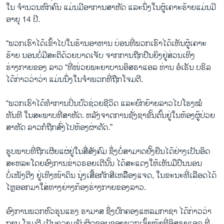
ໃນ ຈຳນວນຫົກຄົນ ແມ່ນ​ມີອາການສາຫັດ ແລະນຶ່ງໃນຜູ້ເຄາະຮ້າຍແມ່ນ​ມີ
ອາຍຸ 14 ປີ.
“ພວກເຮົາໄດ້ເຂົ້າໄປໃນຮ້ານອາຫານ ບ່ອນທີ່ພວກເຮົາໄດ້ເຫັນຜູ້ເຄາະ
ຮ້າຍ ນອນບໍ່ມີສະຕິດ້ວຍບາດເຈັບ ຈາກການ​ຖືກປືນຍິງຢູ່ສ່ວນເທິງ
ຮ່າງກາຍຂອງ ລາວ “ທີ່ໜ່ວຍພະຍາບານອິສຣາແອລ ທ່ານ ອໍເຣັນ ບຣິ​ລ
ໄດ້ກ່າວວ່າວ່າ ແມ່ນນຶ່ງໃນຈຳພວກທີ່ຖືກໂຈມຕີ.
“ພວກເຮົາໄດ້ທຳການປິ່ນປົວຊ່ວຍຊີວິດ ແລະຍົກຍ້າຍລາວໄປໂຮງໝໍ
ທັນທີ ໃນສະພາບທີ່​ສາ​ຫັດ. ຫລັງຈາດການຊັ່ງຊາຂັ້ນຕົ້ນຢູ່ໃນຫ້ອງຜູ້​ປ່ວຍ​
ສາ​ຫັດ ລາວກໍ​ຖືກສົ່ງໄປຫ້ອງຜ່າຕັດ.”
ຮູບພາບທີ່ຖືກເຜີຍແຜ່ຢູ່ໃນສື່ສັງຄົມ ຊຶ່ງບໍ່ສາມາດຢັ້ງຢຶນໄດ້ຢ່າງເປັນອິດ
ສະຫລະໂດຍອົງການຂ່າວຣອຍເຕີນັ້ນ ໄດ້ສະແດງໃຫ້ເຫັນມືປືນ​ນອນ
ບໍ່ເໜັງຕີງ ຢູ່ເທິງໜ້າດິນ ນຸ່ງເສື້ອກັກສີເຫລືຶອງແຈ​ດ, ໃນຂະນະທີ່ເລືອດໄດ້
ໄຫຼອອກມາໃສ່​ທາງຍ່າງກ້ອງຮ່າງກາຍຂອງລາວ.
ອົງການພວກຫົວ​ຮຸນ​ແຮງ ຮາມາສ ຊຶ່ງປົກຄອງແຫລມກາຊາ ໄດ້ກ່າວວ່າ
ການ ໂຈມຕີ ເປັນຄວາມຮັບຜິດຊອບຂອງພວກເຈົ້າໜ້າທີ່ອິສຣາແອລ ທີ່