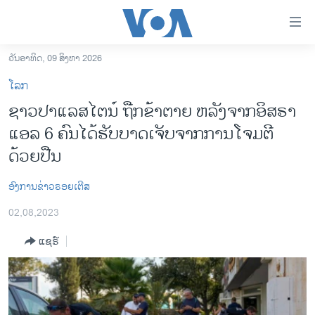
ລິ້ງ
ສຳຫລັບ
ເຂົ້າ
ວັນອາທິດ, 09 ສິງຫາ 2026
ຫາ
ໂຮມເພຈ
ໂລກ
ຂ້າມ
ລາວ
ຊາວປາແລສໄຕນ໌ ຖືກຂ້າຕາຍ ຫລັງຈາກອິສຣາ
ຂ້າມ
ອາເມຣິກາ
ແອລ 6 ຄົນໄດ້ຮັບບາດເຈັບຈາກການໂຈມຕີ
ຂ້າມ
ໄປ
ການເລືອກຕັ້ງ ປະທານາທີບໍດີ ສະຫະລັດ 2024
ດ້ວຍປືນ
ຫາ
ຂ່າວ​ຈີນ
ຊອກ
ອົງການຂ່າວຣອຍເຕີສ
ຄົ້ນ
ໂລກ
02,08,2023
ເອເຊຍ
ແຊຣ໌
ອິດສະຫຼະພາບດ້ານການຂ່າວ
ຊີວິດຊາວລາວ
ຊຸມຊົນຊາວລາວ