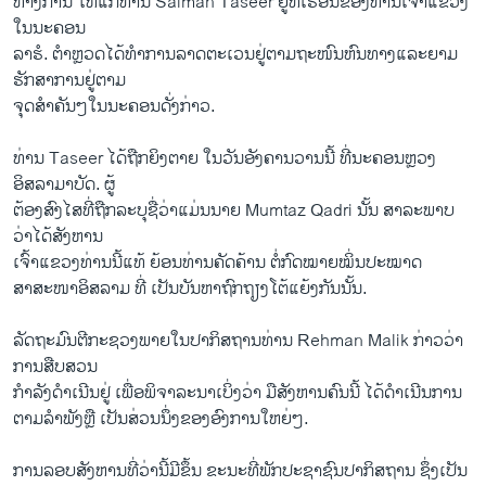
ທາງການ ໃຫ້ແກ່ທ່ານ Salman Taseer ຢູ່ທີ່ເຮືອນຂອງທ່ານເຈົ້າແຂວງ
ໃນນະຄອນ
ລາຮໍ. ຕຳຫຼວດໄດ້ທຳການລາດຕະເວນຢູ່ຕາມຖະໜົນຫົນທາງແລະຍາມ
ຮັກສາການຢູ່ຕາມ
ຈຸດສຳຄັນໆໃນນະຄອນດັ່ງກ່າວ.
ທ່ານ Taseer ໄດ້ຖືກຍິງຕາຍ ໃນວັນອັງຄານວານນີ້ ທີ່ນະຄອນຫຼວງ
ອິສລາມາບັດ. ຜູ້
ຕ້ອງສົງໄສທີ່ຖືກລະບຸຊື່ວ່າແມ່ນນາຍ Mumtaz Qadri ນັ້ນ ສາລະພາບ
ວ່າໄດ້ສັງຫານ
ເຈົ້າແຂວງທ່ານນີ້ແທ້ ຍ້ອນທ່ານຄັດຄ້ານ ຕໍ່ກົດໝາຍໝິ່ນປະໝາດ
ສາສະໜາອິສລາມ ທີ່ ເປັນບັນຫາຖົກຖຽງໂຕ້ແຍ້ງກັນນັ້ນ.
ລັດຖະມົນຕີກະຊວງພາຍໃນປາກິສຖານທ່ານ Rehman Malik ກ່າວວ່າ
ການສືບສວນ
ກຳລັງດຳເນີນຢູ່ ເພື່ອພິຈາລະນາເບິ່ງວ່າ ມືສັງຫານຄົນນີ້ ໄດ້ດຳເນີນການ
ຕາມລຳພັງຫຼື ເປັນສ່ວນນຶ່ງຂອງອົງການໃຫຍ່ໆ.
ການລອບສັງຫານທີ່ວ່ານີ້ມີຂຶ້ນ ຂະນະທີ່ພັກປະຊາຊົນປາກິສຖານ ຊຶ່ງເປັນ