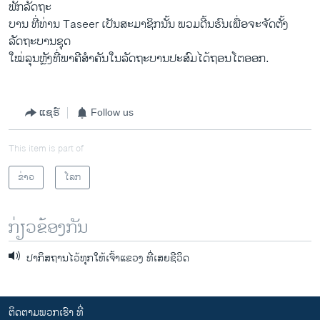
ພັກລັດຖະ
ບານ ທີ່ທ່ານ Taseer ເປັນສະມາຊິກນັ້ນ ພວມດີ້ນຮົນເພື່ອຈະຈັດຕັ້ງ
ລັດຖະບານຊຸດ
ໃໝ່ລຸນຫຼັງທີ່ພາຄີສຳຄັນໃນລັດຖະບານປະສົມໄດ້ຖອນໂຕອອກ.
ແຊຣ໌
Follow us
This item is part of
ຂ່າວ
ໂລກ
ກ່ຽວຂ້ອງກັນ
ປາກິສຖານໄວ້ທຸກໃຫ້ເຈົ້າແຂວງ ທີ່ເສຍຊີວິດ
ຕິດຕາມພວກເຮົາ ທີ່