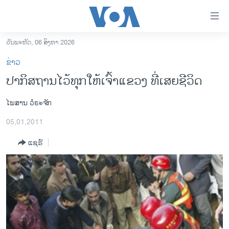
ລິ້ງ
ສຳຫລັບ
ເຂົ້າ
ວັນພະຫັດ, 06 ສິງຫາ 2026
ຫາ
ໂຮມເພຈ
ຂ່າວ
ຂ້າມ
ລາວ
ປາກິສຖານໄວ້ທຸກໃຫ້ເຈົ້າແຂວງ ທີ່ເສຍຊີວິດ
ຂ້າມ
ອາເມຣິກາ
ຂ້າມ
ໄພສານ ວໍຣະຈັກ
ໄປ
ການເລືອກຕັ້ງ ປະທານາທີບໍດີ ສະຫະລັດ 2024
ຫາ
05,01,2011
ຂ່າວ​ຈີນ
ຊອກ
ຄົ້ນ
ແຊຣ໌
ໂລກ
ເອເຊຍ
ອິດສະຫຼະພາບດ້ານການຂ່າວ
ຊີວິດຊາວລາວ
ຊຸມຊົນຊາວລາວ