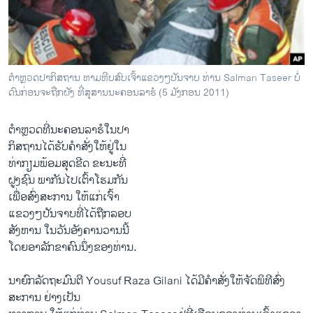
ວິທະຍາສາດ-ເທັກໂນໂລຈີ
ທຸລະກິດ
ພາສາອັງກິດ
ຕຳຫຼວດປາກິສຖານ ຫາມຫີບສົບເຈົ້າແຂວງໆປັນຈາບ ທ່ານ Salman Taseer ບໍ່
ວີດີໂອ
ດົນກ່ອນຈະຖືກຝັງ ທີ່ສຸສານນະຄອນລາຮໍ (5 ມັງກອນ 2011)
ສຽງ
ຕຳຫຼວດທີ່ນະຄອນລາຮໍໃນປາ
ລາຍການກະຈາຍສຽງ
ກິສຖານໄດ້ຮັບຄຳສັ່ງໃຫ້ຢູ່ໃນ
ຕິດຕາມພວກເຮົາ ທີ່
ທ່າກຽມພ້ອມສຸດຂີດ ຂະນະທີ່
ລາຍງານ
ຝູງຊົນ ພາກັນໄປເຕົ້າໂຮມກັນ
ເພື່ອສົ່ງສະການ ໃຫ້ແກ່ເຈົ້າ
ແຂວງໆປັນຈາບທີ່ໄດ້ຖືກລອບ
ພາສາຕ່າງໆ
ສັງຫານ ໃນວັນອັງຄານວານນີ້
ໂດຍອາລັກຂາຄົນນຶ່ງຂອງທ່ານ.
ນາຍົກລັດຖະມົນຕີ Yousuf Raza Gilani ໄດ້ມີຄຳສັ່ງໃຫ້ຈັດພິທີສົ່ງ
ສະການ ຢ່າງເປັນ