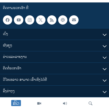
ຕິດຕາມພວກເຮົາ ທີ່
ເບິ່ງ
ຟັງສຽງ
ຂ່າວແລະລາຍງານ
ຕິດຕໍ່ພວກເຮົາ
ວີໂອເອລາວ ສາມາດ ເຂົ້າເຖິງໄດ້ທີ່
​ລິ້ງ​ຕ່າງໆ
ສົດ
ຕາມເວລາໃນລາວ