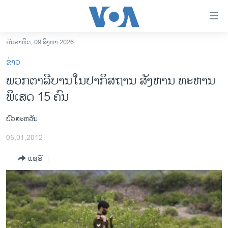
ລິ້ງ
ສຳຫລັບ
ເຂົ້າ
ວັນອາທິດ, 09 ສິງຫາ 2026
ຫາ
ໂຮມເພຈ
ຂ່າວ
ຂ້າມ
ລາວ
ພວກຕາລີບານໃນປາກິສຖານ ສັງຫານ ທະຫານ
ຂ້າມ
ອາເມຣິກາ
ພິເສດ 15 ຄົນ
ຂ້າມ
ໄປ
ການເລືອກຕັ້ງ ປະທານາທີບໍດີ ສະຫະລັດ 2024
ຫາ
ບົວສະຫວັນ
ຂ່າວ​ຈີນ
ຊອກ
05,01,2012
ຄົ້ນ
ໂລກ
ແຊຣ໌
ເອເຊຍ
ອິດສະຫຼະພາບດ້ານການຂ່າວ
ຊີວິດຊາວລາວ
ຊຸມຊົນຊາວລາວ