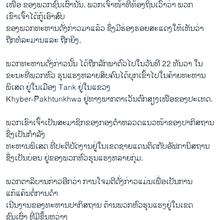
ເໜືອ ຂອງພວກຊົນເຜົ່ານັ້ນ. ພວກເຈົ້າໜ້າທີ່ທ້ອງຖິ່ນເວົ້າວ່າ ພວກ
ເຂົາເຈົ້າໄດ້ກູ້ເອົາສົບ
ຂອງພວກທະຫານດັ່ງກ່າວມາ​ແລ້ວ ຊຶ່ງມີຮ່ອງຮອຍສະແດງໃຫ້ເຫັນວ່າ
ຖືກທໍລະມານແລະ ຖືກ​ຍິງ.
ພວກທະຫານດັ່ງກ່າວນັ້ນ ໄດ້ຖືກລັກພາຕົວໄປໃນວັນທີ 22 ທັນວາ ໃນ
ຂະນະທີ່ພວກຫົວ ຮຸນແຮງຫລາຍສິບຄົນໄດ້ບຸກເຂົ້າໄປໃນຄ້າຍທະຫານ
ພິເສດ ຢູ່ໃນເມືອງ Tank ຢູ່ໃນແຂວງ
Khyber-Pakhtunkhwa ຢູ່ທາງພາກຕາເວັນຕົກສຽງເໜືອຂອງປະເທດ.
ພວກເຂົາເຈົ້າເປັນສະມາຊິກຂອງກອງຕໍາຫລວດແນວໜ້າຂອງປາກິສຖານ
ຊຶ່ງເປັນກໍາລັງ
ທະຫານພິເສດ ທີ່ປະຕິບັດງານຢູ່ໃນເຂດຊາຍແດນຕິດກັບອັຟການິສຖານ
ຊຶ່ງເປັນບ່ອນ ຢູ່ຂອງພວກຫົວຮຸນແຮງຫລາຍກຸ່ມ.
ພວກຕາລິບານກ່າວອີກວ່າ ການໂຈມຕີດັ່ງກ່າວແມ່ນເພື່ອເປັນການ
ແກ້ແຄ້ນຕໍ່ການດໍາ
ເນີນງານຂອງທະຫານປາກິສຖານ ຕ້ານພວກຫົວຮຸນແຮງຢູ່ໃນເຂດ
ຊົນເຜົ່າ ທີ່ມີຂຶ້ນຫວ່າງ