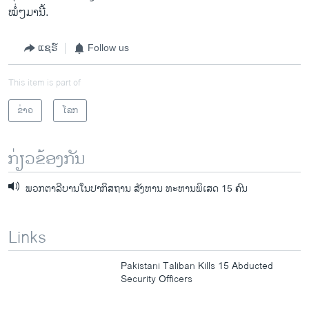
ໝໍ່ໆມານີ້.
ແຊຣ໌
Follow us
This item is part of
ຂ່າວ
ໂລກ
ກ່ຽວຂ້ອງກັນ
ພວກຕາລີບານໃນປາກິສຖານ ສັງຫານ ທະຫານພິເສດ 15 ຄົນ
Links
Pakistani Taliban Kills 15 Abducted
Security Officers