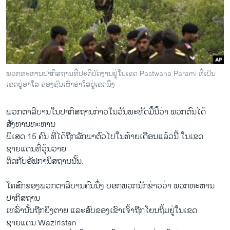
ວິທະຍາສາດ-ເທັກໂນໂລຈີ
ທຸລະກິດ
ພາສາອັງກິດ
ວີດີໂອ
ພວກທະຫານປາກິສຖານທີ່ປະຕິບັດງານຢູ່ໃນເຂດ Pastwana Parami ທີ່ເປັນ
ສຽງ
ເຂດຢູ່ອາໃສ ຂອງຊົນເຜົ່າອາໃສຢູ່ເຂດນຶ່ງ
ລາຍການກະຈາຍສຽງ
ຕິດຕາມພວກເຮົາ ທີ່
ພວກຕາລີບານ​ໃນປາກິສຖານກ່າວໃນວັນພະຫັດມື້ນີ້ວ່າ ພວກຕົນໄດ້
ລາຍງານ
ສັງຫານທະຫານ
ພິເສດ 15 ຄົນ ທີ່ໄດ້ຖືກລັກພາຕົວໄປໃນທ້າຍເດືອນແລ້ວນີ້ ​ໃນ​ເຂດ
ຊາຍແດນທີ່ວຸ້ນວາຍ
ພາສາຕ່າງໆ
ຕິດກັບອັຟການິສຖານນັ້ນ.
ໂຄສົກຂອງພວກຕາລີບານຄົນນຶ່ງ ບອກພວກນັກຂ່າວວ່າ ພວກທະຫານ
ປາກິສຖານ
ເຫລົ່າ​ນັ້ນຖືກຍິງຕາຍ ແລະສົບຂອງເຂົາເຈົ້າຖືກໂຍນຖິ້ມຢູ່ໃນເຂດ
ຊາຍແດນ Waziristan