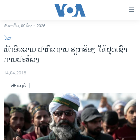
ລິ້ງ
ສຳຫລັບ
ເຂົ້າ
ວັນອາທິດ, 09 ສິງຫາ 2026
ຫາ
ໂຮມເພຈ
ໂລກ
ຂ້າມ
ລາວ
ພັກອິສລາມ ປາກິສຖານ ຮຽກຮ້ອງ ໃຫ້ຢຸດເຊົາ
ຂ້າມ
ອາເມຣິກາ
ການປະທ້ວງ
ຂ້າມ
ໄປ
ການເລືອກຕັ້ງ ປະທານາທີບໍດີ ສະຫະລັດ 2024
ຫາ
14,04,2018
ຂ່າວ​ຈີນ
ຊອກ
ແຊຣ໌
ຄົ້ນ
ໂລກ
ເອເຊຍ
ອິດສະຫຼະພາບດ້ານການຂ່າວ
ຊີວິດຊາວລາວ
ຊຸມຊົນຊາວລາວ