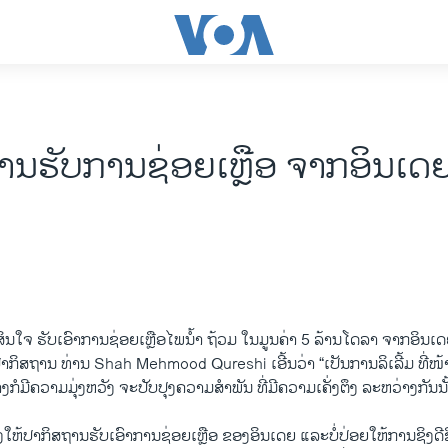
ານຮັບການຊ່ອຍເຫຼືອ ຈາກອິນເດ
ິນໃຈ ຮັບເອົາການຊ່ອຍເຫຼືອໄພນໍ້າ ຖ້ວມ ໃນມູນຄ່າ 5 ລ້ານໂດລາ ຈາກອິນເດຍ
ິສຖານ ທ່ານ Shah Mehmood Qureshi ເອີ້ນວ່າ “ເປັນການລິເລີ້ມ ທີ່ໜ້າ
ກໍມີຄວາມມຸ່ງຫວັງ ຈະປັບປຸງຄວາມສຳພັນ ທີ່ມີຄວາມເຄັ່ງຕຶງ ລະຫວ່າງກັນນັ
ໃຫ້ປາກິສຖານຮັບເອົາການຊ່ອຍເຫຼືອ ຂອງອິນເດຍ ແລະບໍ່ປ່ອຍໃຫ້ການຊິງດີຊິ