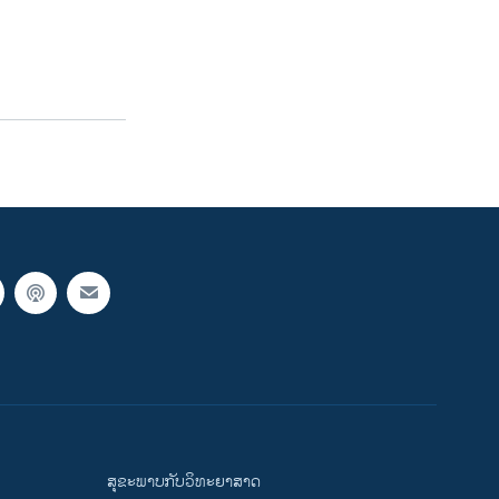
ສຸຂະພາບກັບວິທະຍາສາດ