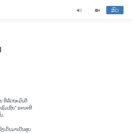
ສົດ
ຍ
 ທີ່ລັດຖະມົນຕີ
ຊົມເຊີຍ” ຂະນະທີ່
້ນ.
ງເດັ່ນມາເປັນອຸບ