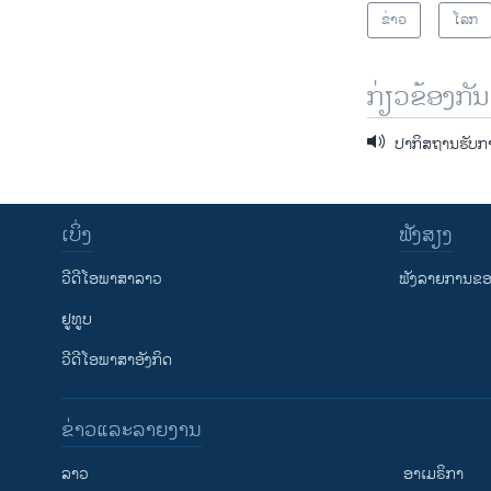
ຂ່າວ
ໂລກ
ກ່ຽວຂ້ອງກັນ
ປາກິສຖານຮັບກາ
ເບິ່ງ
ຟັງສຽງ
ວີດີໂອພາສາລາວ
ຟັງລາຍການຂອງ
ຢູທູບ
ວີດີໂອພາສາອັງກິດ
ຂ່າວແລະລາຍງານ
ລາວ
ອາເມຣິກາ