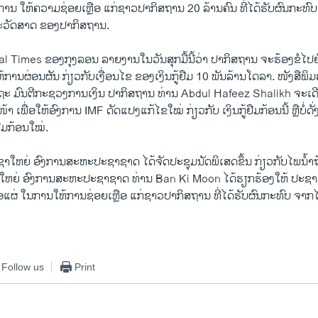
ການ ໃຫ້ຄວາມຊ່ອຍເຫຼືອ ແກ່ຊາວປາກິສຖານ 20 ລ້ານຄົນ ທີ່ໄດ້ຮັບຜົນກະທົບ
ະວັດສາດ ຂອງປາກິສຖານ.
ial Times ຂອງກຸງລອນ ລາຍງານໃນວັນສຸກມື້ນີ້ວ່າ ປາກິສຖານ ຈະຮ້ອງຂໍໄປ
້ການຜ່ອນຜັນ ກ່ຽວກັບເງື່ອນໄຂ ຂອງເງິນກູ້ຢືມ 10 ພັນລ້ານໂດລາ. ໜັງສືພິມສ
ັດຖະ ມົນຕີກະຊວງການເງິນ ປາກິສຖານ ທ່ານ Abdul Hafeez Shalikh ຈະເດ
າ ເພື່ອໃຫ້ອົງການ IMF ດັດແປງແກ້ໄຂໃໝ່ ກ່ຽວກັບ ເງິນກູ້ຢືມກ້ອນນີ້ ຫຼືບໍ່ດັ່
ຢືມກ້ອນໃໝ່.
ັດຊາໃຫຍ່ ອົງການສະຫະປະຊາຊາດ ໄດ້ຈັດປະຊຸມນັດພິເສດຂຶ້ນ ກ່ຽວກັບໄພນໍ້
ນໃຫຍ່ ອົງການສະຫະປະຊາຊາດ ທ່ານ Ban Ki Moon ໄດ້ຮຽກຮ້ອງໃຫ້ ປະຊາ
ື່ອແຜ່ ໃນການໃຫ້ການຊ່ອຍເຫຼືອ ແກ່ຊາວປາກິສຖານ ທີ່ໄດ້ຮັບຜົນກະທົບ ຈາກໄພ
Follow us
Print