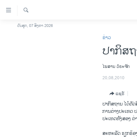
ລິ້ງ
ສຳຫລັບ
ເຂົ້າ
ຄົ້ນຫາ
ວັນສຸກ, 07 ສິງຫາ 2026
ໂຮມເພຈ
ຫາ
ຂ່າວ
ລາວ
ຂ້າມ
ປາກິສຖ
ຂ້າມ
ອາເມຣິກາ
ຂ້າມ
ການເລືອກຕັ້ງ ປະທານາທີບໍດີ ສະຫະລັດ
ໄປ
2024
ໄພສານ ວໍຣະຈັກ
ຫາ
ຂ່າວ​ຈີນ
20,08,2010
ຊອກ
ຄົ້ນ
ໂລກ
ແຊຣ໌
ເອເຊຍ
ປາກິສຖານ ໄດ້ຕັດສ
ອິດສະຫຼະພາບດ້ານການຂ່າວ
ການຕ່າງປະເທດ ປາກ
ປະເທດທັງສອງ ຕ່າງ
ຊີວິດຊາວລາວ
ຊຸມຊົນຊາວລາວ
ສະຫະລັດ ຮຽກຮ້ອງ