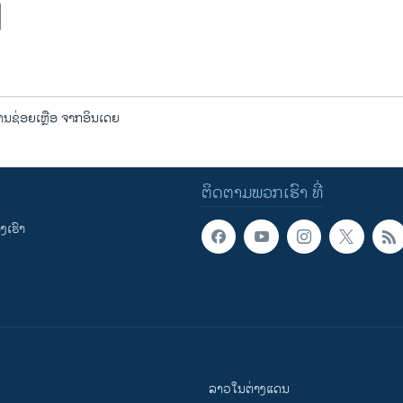
ນຊ່ອຍເຫຼືອ ຈາກອິນເດຍ
ຕິດຕາມພວກເຮົາ ທີ່
ເຮົາ
ລາວໃນຕ່າງແດນ