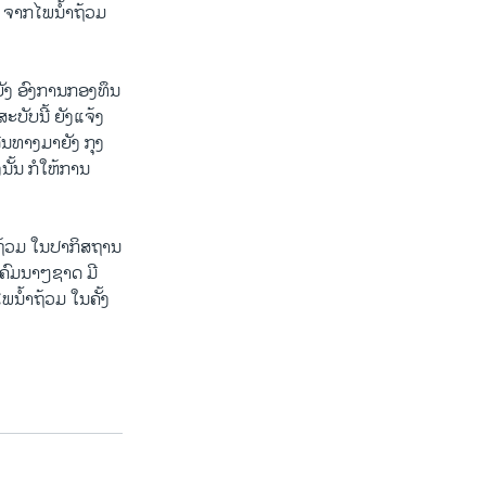
 ຈາກໄພນໍ້າຖ້ວມ
ຍັງ ອົງການກອງທຶນ
ະບັບນີ້ ຍັງແຈ້ງ
ີນທາງມາຍັງ ກຸງ
ງນັ້ນ ກໍໃຫ້ການ
າຖ້ວມ ໃນປາກິສຖານ
ຄົມນາໆຊາດ ມີ
ນໍ້າຖ້ວມ ໃນຄັ້ງ