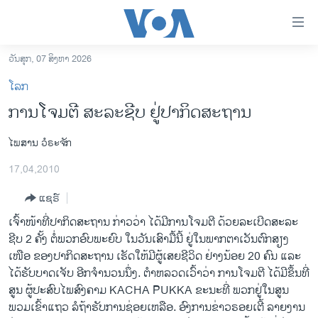
ລິ້ງ
ສຳຫລັບ
ເຂົ້າ
ວັນສຸກ, 07 ສິງຫາ 2026
ຫາ
ໂຮມເພຈ
ໂລກ
ຂ້າມ
ລາວ
ການໂຈມຕີ ສະລະຊີບ ຢູ່ປາກິດສະຖານ
ຂ້າມ
ອາເມຣິກາ
ຂ້າມ
ໄພສານ ວໍຣະຈັກ
ໄປ
ການເລືອກຕັ້ງ ປະທານາທີບໍດີ ສະຫະລັດ 2024
ຫາ
17,04,2010
ຂ່າວ​ຈີນ
ຊອກ
ຄົ້ນ
ແຊຣ໌
ໂລກ
ເຈົ້າໜ້າທີ່ປາກິດສະຖານ ກ່າວວ່າ ໄດ້ມີການໂຈມຕີ ດ້ວຍລະເບີດສະລະ
ເອເຊຍ
ຊີບ 2 ຄັ້ງ ຕໍ່ພວກອົບພະຍົບ ໃນວັນເສົາມື້ນີ້ ຢູ່ໃນພາກຕາເວັນຕົກສຽງ
ອິດສະຫຼະພາບດ້ານການຂ່າວ
ເໜືອ ຂອງປາກິດສະຖານ ເຮັດໃຫ້ມີຜູ້ເສຍຊີວິດ ຢ່າງນ້ອຍ 20 ຄົນ ແລະ
ໄດ້ຮັບບາດເຈັບ ອີກຈຳນວນນຶ່ງ. ຕຳຫລວດເວົ້າວ່າ ການໂຈມຕີ ໄດ້ມີຂຶ້ນທີ່
ຊີວິດຊາວລາວ
ສູນ ຜູ້ປະສົບໄພສົງຄາມ KACHA PUKKA ຂະນະທີ່ ພວກຢູ່ໃນສູນ
ຊຸມຊົນຊາວລາວ
ພວມເຂົ້າແຖວ ລໍຖ້າຮັບການຊ່ອຍເຫລືອ. ອົງການຂ່າວຣອຍເຕີ້ ລາຍງານ