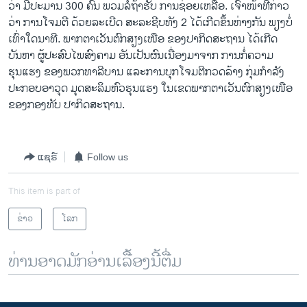
ວ່າ ມີປະມານ 300 ຄົນ ພວມລໍຖ້າຮັບ ການຊ່ອຍເຫລືອ. ເຈົ້າໜ້າທີ່ກ່າວ
ວິທະຍາສາດ-ເທັກໂນໂລຈີ
ວ່າ ການໂຈມຕີ ດ້ວຍລະເບີດ ສະລະຊີບທັງ 2 ໄດ້ເກີດຂຶ້ນຫ່າງກັນ ພຽງບໍ່
ທຸລະກິດ
ເທົ່າໃດນາທີ. ພາກຕາເວັນຕົກສຽງເໜືອ ຂອງປາກິດສະຖານ ໄດ້ເກີດ
ບັນຫາ ຜູ້ປະສົບໄພສົງຄາມ ອັນເປັນຜົນເນື່ອງມາຈາກ ການກໍ່ຄວາມ
ພາສາອັງກິດ
ຮຸນແຮງ ຂອງພວກທາລີບານ ແລະການບຸກໂຈມຕີກວດລ້າງ ກຸ່ມກຳລັງ
ວີດີໂອ
ປະກອບອາວຸດ ມຸດສະລິມຫົວຮຸນແຮງ ໃນເຂດພາກຕາເວັນຕົກສຽງເໜືອ
ຂອງກອງທັບ ປາກິດສະຖານ.
ສຽງ
ລາຍການກະຈາຍສຽງ
ຕິດຕາມພວກເຮົາ ທີ່
ແຊຣ໌
Follow us
ລາຍງານ
This item is part of
ພາສາຕ່າງໆ
ຂ່າວ
ໂລກ
ທ່ານອາດມັກອ່ານເລື້ອງນີ້ຕື່ມ