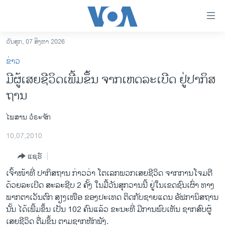
ລິ້ງ
ສຳຫລັບ
ເຂົ້າ
ວັນສຸກ, 07 ສິງຫາ 2026
ຫາ
ໂຮມເພຈ
ຂ່າວ
ຂ້າມ
ລາວ
ມີຜູ້ເສຍຊີວິດເພີ້ມຂຶ້ນ ຈາກເຫດລະເບີດ ຢູ່ປາກິສ
ຂ້າມ
ອາເມຣິກາ
ຖານ
ຂ້າມ
ໄປ
ການເລືອກຕັ້ງ ປະທານາທີບໍດີ ສະຫະລັດ 2024
ຫາ
ໄພສານ ວໍຣະຈັກ
ຂ່າວ​ຈີນ
ຊອກ
10,07,2010
ຄົ້ນ
ໂລກ
ແຊຣ໌
ເອເຊຍ
ເຈົ້າໜ້າທີ່ ປາກິສຖານ ກ່າວວ່າ ໂຕເລກພວກເສຍຊີວິດ ຈາກການໂຈມຕີ
ອິດສະຫຼະພາບດ້ານການຂ່າວ
ດ້ວຍລະເບີດ ສະລະຊີບ 2 ຄັ້ງ ໃນມື້ວັນສຸກວານນີ້ ຢູ່ໃນເຂດຊົນເຜົ່າ ທາງ
ຊີວິດຊາວລາວ
ພາກຕາເວັນຕົກ ສຽງເໜືອ ຂອງປະເທດ ຕິດກັບຊາຍແດນ ອັຟການິສຖານ
ນັ້ນ ໄດ້ເພີ້ມຂຶ້ນ ເປັນ 102 ຄົນແລ້ວ ຂະນະທີ່ ມີການພົບເຫັນ ຊາກສົບຜູ້
ຊຸມຊົນຊາວລາວ
ເສຍຊີວິດ ຕື່ມຂຶ້ນ ຕາມຊາກຫັກພັງ.