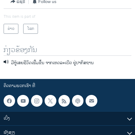
ແຊຣ໌
Follow us
This item is part of
ຂ່າວ
ໂລກ
ກ່ຽວຂ້ອງກັນ
ມີຜູ້ເສຍຊີວິດເພີ້ມຂຶ້ນ ຈາກເຫດລະເບີດ ຢູ່ປາກິສຖານ
ຕິດຕາມພວກເຮົາ ທີ່
ເບິ່ງ
ຟັງສຽງ