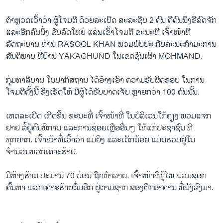
ວິທະຍາສາດ-ເທັກໂນໂລຈີ
ຕຳຫຼວດເວົ້າວ່າ ຜູ້ໂຈມຕີ ດ້ວຍລະເບີດ ສະລະຊີບ 2 ຄົນ ຄືຄົນນຶ່ງຂີ່ລົດຈັກ
ທຸລະກິດ
ແລະອີກຄົນນຶ່ງ ຂັບລົດໃຫຍ່ ແລ່ນເຂົ້າໂຈມຕີ ຂະນະທີ່ ເຈົ້າໜ້າທີ່
ພາສາອັງກິດ
ລັດຖະບານ ທ່ານ RASOOL KHAN ພວມພົບປະ ກັບຄະນະກຳມະການ
ສັນຕິພາບ ທີ່ບ້ານ YAKAGHUND ໃນເຂດຊົນເຜົ່າ MOHMAND.
ວີດີໂອ
ສຽງ
ກຸ່ມທາລີບານ ໃນປາກິສຖານ ໄດ້ອ້າງເອົາ ຄວາມຮັບຜິດຊອບ ໃນການ
ໂຈມຕີຄັ້ງນີ້ ຊຶ່ງເຮັດໃຫ້ ມີຜູ້ໄດ້ຮັບບາດເຈັບ ຫຼາຍກວ່າ 100 ຄົນນັ້ນ.
ລາຍການກະຈາຍສຽງ
ຕິດຕາມພວກເຮົາ ທີ່
ເຫດລະເບີດ ເກີດຂຶ້ນ ຂະນະທີ່ ເຈົ້າໜ້າທີ່ ໃນບໍລິເວນໃກ້ຄຽງ ພວມແຈກ
ລາຍງານ
ຢາຍ ລໍ້ຍູ້ຄົນພິການ ແລະການຊ່ອຍເຫຼືອອື່ນໆ ໃຫ້ແກ່ປະຊາຊົນ ທີ່
ທຸກຍາກ. ເຈົ້າໜ້າທີ່ເວົ້າວ່າ ແມ່ຍິງ ແລະເດັກນ້ອຍ ແມ່ນຮວມຢູ່ໃນ
ຈຳນວນພວກເຄາະຮ້າຍ.
ພາສາຕ່າງໆ
ມີຫ້າງຮ້ານ ປະມານ 70 ບ່ອນ ຖືກທຳລາຍ. ເຈົ້າໜ້າທີ່ກູ້ໄພ ພວມຊອກ
ຄົ້ນຫາ ພວກເຄາະຮ້າຍຕື່ມອີກ ຢູ່ຕາມຊາກ ຂອງຕຶກອາຄານ ທີ່ພັງລົງມາ.