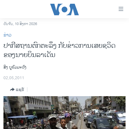
ລິ້ງ
ສຳຫລັບ
ເຂົ້າ
ວັນຈັນ, 10 ສິງຫາ 2026
ຫາ
ໂຮມເພຈ
ຂ່າວ
ຂ້າມ
ລາວ
ປາກີສຖານຕົກຕະລຶງ ກັບຂ່າວການເສຍຊວິດ
ຂ້າມ
ອາເມຣິກາ
ຂອງນາຍບິນລາເດັນ
ຂ້າມ
ໄປ
ການເລືອກຕັ້ງ ປະທານາທີບໍດີ ສະຫະລັດ 2024
ຫາ
ສິງ ບູຣົມມະວົງ
ຂ່າວ​ຈີນ
ຊອກ
02,05,2011
ຄົ້ນ
ໂລກ
ແຊຣ໌
ເອເຊຍ
ອິດສະຫຼະພາບດ້ານການຂ່າວ
ຊີວິດຊາວລາວ
ຊຸມຊົນຊາວລາວ