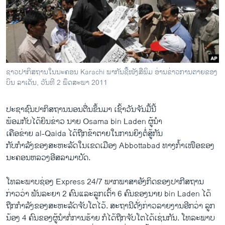
ວິທະຍາສາດ-ເທັກໂນໂລຈີ
ທຸລະກິດ
ພາສາອັງກິດ
ວີດີໂອ
ຊາວປາກິສຖານໃນນະຄອນ Karachi ພາກັນຊື້ໜັງສືພິມ ອ່ານຂ່າວການຕາຍຂອງ
ສຽງ
ບິນ ລາເດັນ, ວັນທີ 2 ພຶດສະພາ 2011
ລາຍການກະຈາຍສຽງ
ຕິດຕາມພວກເຮົາ ທີ່
ປະຊາຊົນ​ປາ​ກິ​ສຖານນອນ​ຕື່ນ​ຂຶ້ນ​ມາ​ ເຊົ້າ​ວັນ​ຈັນ​ມື້​ນີ້ ​
ລາຍງານ
ພ້ອມ​ກັບໄດ້​ຍິນຂ່າວ​ ນາຍ Osama bin Laden ຜູ້​ນໍາ​
ເຄືອ​ຂ່າຍ al-Qaida​ ໄດ້ຖືກ​ຂ້າ​ຕາຍ​ໃນ​ການ​ຍິງ​ຕໍ່ສູ້​ກັນ​
ກັບ​ກໍາລັງ​ຂອງ​ສະຫະລັດ​ໃນເຂດ​ເມືອງ Abbottabad ​ທາງກໍ້າ​ເໜືອ​ຂອງ​
ພາສາຕ່າງໆ
ນະຄອນຫລວງອີສລາມາບັດ.
ໂທລະພາບຊ່ອງ Express 24/7 ພາກ​ພາສາ​ອັງກິດ​ຂອງ​ປາ​ກີ​ສຖານ​
ກ່າວ​ວ່າ ພັນ​ລະ​ຍາ 2 ຄົນ​ແລະ​ລູກ​ເຕົ້າ 6 ຄົນ​ຂອງ​ນາຍ bin Laden ​ໄດ້​
ຖືກ​ກໍາລັງ​ຂອງ​ສະຫະລັດ​ຈັບ​ໂຕ​ໄວ້. ສະຖານີ​ດັ່ງກ່າວ​ລາຍ​ງານ​ອີກວ່າ ​ລູກ​
ນ້ອງ 4 ຄົນ​ຂອງ​ຜູ້​ນໍາ​ກໍ່ການ​ຮ້າຍ ກໍ​ໄດ້​ຖືກຈັບໂຕ​ໄດ້​ເຊ່ນ​ກັນ. ໂທລະພາບ