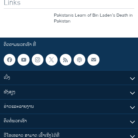
Links
Pakistanis Learn of Bin Laden’s Death in
Pakistan
ຕິດຕາມພວກເຮົາ ທີ່
ເບິ່ງ
ຟັງສຽງ
ຂ່າວແລະລາຍງານ
ຕິດຕໍ່ພວກເຮົາ
ວີໂອເອລາວ ສາມາດ ເຂົ້າເຖິງໄດ້ທີ່