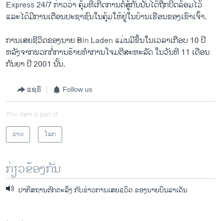
Express 24/7 ກ່າວ​ວ່າ ຄຸ້ມ​ທີ່​ເກີດ​ການ​ຕໍ່ສູ້​ກັນ​ນັ້ນ​ໄດ້​ຖືກ​ປິດ​ລ້ອມ​ໄວ້​
ແລະ​ໄດ້​ມີ​ການ​ເຕືອນ​ປະຊາຊົນ​ໃນ​ຄຸ້ມ​ໃຫ້​ຢູ່​ໃນ​ບ້ານ​ເຮືອ​ນຂອງ​ເຂົາ​ເຈົ້າ.
ການ​ເສຍ​ຊີວິດ​ຂອງ​ນາຍ Bin Laden ​ແມ່ນ​ມີ​ຂຶ້ນ​ໃນ​ເວລາ​ເກືອບ 10 ປີ
ຫລັງຈາກ​ພວກ​ກໍ່​ການ​ຮ້າຍທໍາ​ການ​ໂຈມ​ຕີ​ສະຫະລັດ​ ໃນ​ວັນ​ທີ 11 ​ເດືອນ​
ກັນຍາ​ ​ປີ 2001 ນັ້ນ.
ແຊຣ໌
Follow us
This item is part of
ຂ່າວ
ໂລກ
ກ່ຽວຂ້ອງກັນ
ປາກີສຖານຕົກຕະລຶງ ກັບຂ່າວການເສຍຊວິດ ຂອງນາຍບິນລາເດັນ