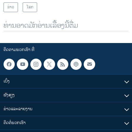
ຂ່າວ
ໂລກ
ທ່ານອາດມັກອ່ານເລື້ອງນີ້ຕື່ມ
ຕິດຕາມພວກເຮົາ ທີ່
ເບິ່ງ
ຟັງສຽງ
ຂ່າວແລະລາຍງານ
ຕິດຕໍ່ພວກເຮົາ