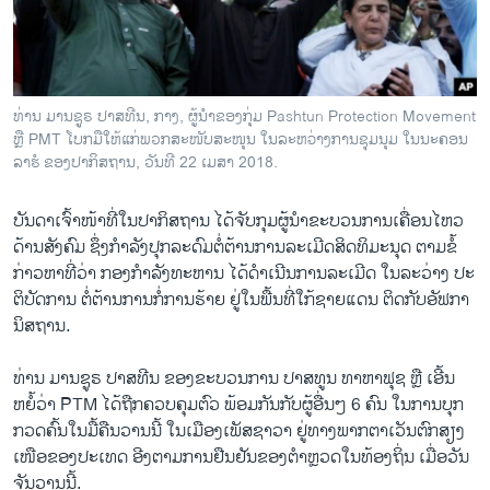
ວິທະຍາສາດ-ເທັກໂນໂລຈີ
ທຸລະກິດ
ພາສາອັງກິດ
​ທ່ານ ​ມານ​ຊູ​ຣ ປາ​ສ​ທີນ, ກາງ, ​ຜູ້​ນຳ​ຂອງ​ກຸ່ມ Pashtun Protection Movement
ວີດີໂອ
ຫຼື PMT ໂບກ​ມື​ໃຫ​້​ແກ່​ພວກ​ສະ​ໜັບ​ສະ​ໜຸນ ໃນ​ລະ​ຫວ່າງ​ການ​ຊຸມ​ນຸມ ໃນ​ນະ​ຄອນ​
ລາ​ຮໍ ຂອງ​ປາ​ກິ​ສ​ຖານ, ວັນ​ທີ 22 ເມ​ສາ 2018.
ສຽງ
ບັນ​ດາ​ເຈົ້າ​ໜ້າ​ທີ່​ໃນ​ປາ​ກິ​ສ​ຖານ ໄດ້​ຈັບ​ກຸມ​ຜູ້​ນຳ​ຂະ​ບວນ​ການເຄື່ອນ​ໄຫວ​
ລາຍການກະຈາຍສຽງ
ຕິດຕາມພວກເຮົາ ທີ່
ດ້ານ​ສັງ​ຄົມ ຊຶ່ງ​ກຳ​ລັງ​ປຸກ​ລະ​ດົມ​ຕໍ່​ຕ້ານ​ການ​ລະ​ເມີດ​ສິດ​ທິ​ມະ​ນຸດ ຕາມຂໍ້
ລາຍງານ
ກ່າວ​ຫາທີ່ວ່າ ​ກອງກຳ​ລັງ​ທະ​ຫານ ໄດ້​ດຳ​ເນີນ​ການ​ລະ​ເມີດ ໃນ​ລະ​ວ່າງ ປະ​
ຕິ​ບັດ​ການ ​ຕໍ່​ຕ້ານ​ການກໍ່​ການ​ຮ້າຍ ຢູ່​ໃນ​ພື້ນ​ທີ່​ໃກ້ຊາຍ​ແດນ ​ຕິດ​ກັບ​ອັ​ຟ​ກາ​
ນິ​ສ​ຖານ.
ພາສາຕ່າງໆ
​ທ່ານ ​ມານ​ຊູ​ຣ ປາ​ສ​ທີນ ຂອງ​ຂະ​ບວນ​ການ​ ປາ​ສ​ທູນ ທາ​ຫາ​ຟຸ​ຊ ຫຼື ເອີ້ນ​
ຫຍໍ້​ວ່າ PTM ໄດ້​ຖືກ​ຄວບ​ຄຸມ​ຕົວ ພ້ອມ​ກັນ​ກັບ​ຜູ້​ອື່ນໆ 6 ຄົນ ​ໃນ​ການ​ບຸກ
ກວດ​ຄົ້ນ​ໃນ​ມື້​ຄືນ​ວານນີ້ ໃນ​ເມືອງ​ເພັສຊາ​ວາ ຢູ່​ທາງ​ພາກ​ຕາ​ເວັນ​ຕົກ​ສຽງ​
ເໜືອ​ຂອງ​ປະ​ເທດ ອີງ​ຕາມການ​ຢືນ​ຢັນ​ຂອງ​ຕຳຫຼວດໃນ​ທ້ອງ​ຖິ່ນ ​ເມື່ອ​ວັນ​
ຈັນ​ວານນີ້.