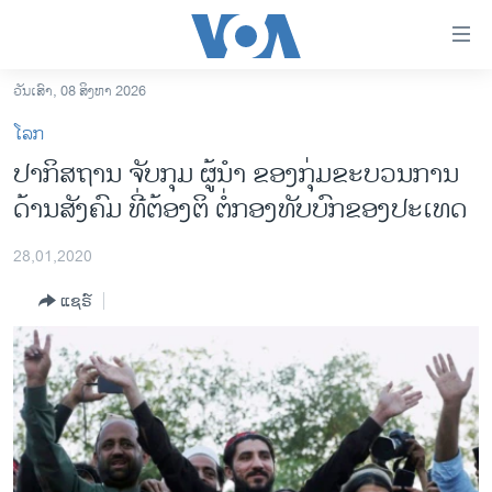
ລິ້ງ
ສຳຫລັບ
ເຂົ້າ
ວັນເສົາ, 08 ສິງຫາ 2026
ຫາ
ໂຮມເພຈ
ໂລກ
ຂ້າມ
ລາວ
​ປາ​ກິ​ສ​ຖານ ຈັບ​ກຸມ ຜູ້​ນຳ ຂອງ​​ກຸ່ມຂະ​ບວນ​ການ​
ຂ້າມ
ອາເມຣິກາ
ດ້ານ​ສັງ​ຄົມ ທີ່​ຕ້ອງ​ຕິ ຕໍ່​ກອງ​ທັບ​ບົກຂອງ​ປະ​ເທດ
ຂ້າມ
ໄປ
ການເລືອກຕັ້ງ ປະທານາທີບໍດີ ສະຫະລັດ 2024
ຫາ
28,01,2020
ຂ່າວ​ຈີນ
ຊອກ
ແຊຣ໌
ຄົ້ນ
ໂລກ
ເອເຊຍ
ອິດສະຫຼະພາບດ້ານການຂ່າວ
ຊີວິດຊາວລາວ
ຊຸມຊົນຊາວລາວ