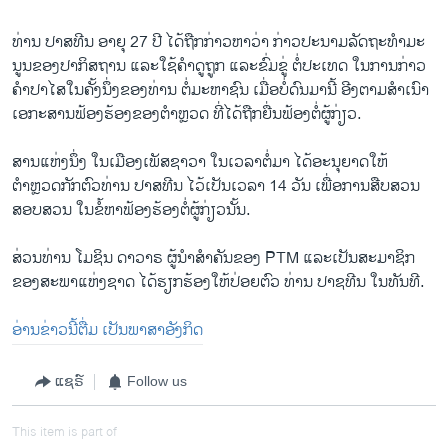
ທ່ານ ປາ​ສທີນ ອາ​ຍຸ 27 ປີ ໄດ້​ຖືກ​ກ່າວ​ຫາ​ວ່າ ກ່າວປະ​ນາມ​ລັດ​ຖະ​ທຳ​ມະ​
ນູນ​ຂອງ​ປາ​ກິ​ສ​ຖານ ແລະ​ໃຊ້​ຄຳດູ​ຖູກ ແລະ​ຂົ່ມ​ຂູ່ ຕໍ່​ປະ​ເທດ ໃນ​ການ​ກ່າວ​
ຄຳ​ປາ​ໄສ​ໃນ​ຄັ້ງ​ນຶ່ງຂອງ​ທ່ານ ຕໍ່​ມະ​ຫາ​ຊົນ​ ເມື່ອບໍ່​ດົນ​ມານີ້ ອີງ​ຕາມ​ສຳ​ເນົາ​
ເອ​ກະ​ສານ​ຟ້ອງ​ຮ້ອງ​ຂອງ​ຕຳຫຼວດ ທີ່​ໄດ້ຖືກ​ຍື່ນ​ຟ້ອງ​ຕໍ່​ຜູ້​ກ່ຽວ.
ສານ​ແຫ່ງ​ນຶ່ງ​ ໃນ​ເມືອງ​ເພັ​ສຊາ​ວາ ​ໃນ​ເວ​ລາ​ຕໍ່​ມາ ໄດ້​ອະ​ນຸ​ຍາດໃຫ້
ຕຳຫຼວດກັກ​ຕົວທ່ານ ປາ​ສ​ທີນ ໄວ້​ເປັນ​ເວ​ລາ 14 ວັນ ເພື່ອ​ການ​ສື​ບ​ສວນ​
ສອບ​ສວນ ໃນ​ຂໍ້​ຫາ​ຟ້ອງ​ຮ້ອງ​ຕໍ່​ຜູ້​ກ່ຽວນັ້ນ.
ສ່​ວນ​ທ່ານ ໂມ​ຊິນ ດາ​ວາ​ຣ ຜູ້​ນຳ​ສຳ​ຄັນ​ຂອງ PTM ແລະ​ເປັນ​ສະ​ມາ​ຊິກ​
ຂອງ​ສະ​ພາ​ແຫ່ງ​ຊາດ ໄດ້​ຮຽກ​ຮ້ອງ​ໃຫ້​ປ່ອຍ​ຕົວ ທ່ານ ປາ​ຊ​ທີນ ໃນ​ທັນ​ທີ.
ອ່ານ​ຂ່າວນີ້​ຕື່ມ​ ເປັນ​ພາ​ສາ​ອັງ​ກິດ
ແຊຣ໌
Follow us
This item is part of