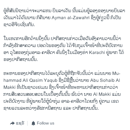
ຜູ້ທີ່ສັນນິຖານວ່າຈະມາແທນ ບິນລາເດັນ ນັ້ນແມ່ນຜູ້ລອງຂອງນາຍບິນລາ
ເດັນມາໄດ້ດົນນານ ກໍຄືນາຍ Ayman al-Zawahri ຊຶ່ງຜູ້ກ່ຽວນີ້ ກໍເປັນ
ຊາວອີຈິບເຊັ່ນກັນ.
ໃນເຫດການອີກດ້ານນຶ່ງນັ້ນ ປາກີສຖານກ່າວເມື່ອວັນອັງຄານວານນີ້ວ່າ
ກໍາລັງຮັກສາຄວາມ ປອດໄພຂອງຕົນ ໄດ້ຈັບກຸມເຈົ້າໜ້າທີ່ປະຕິບັດການ
ອາ ວຸໂສຂອງກຸ່ມອາລ-ຄາອີດາ ຄົນນຶ່ງໃນເມືອງທ່າ Karachi ຢູ່ພາກ ໃຕ້
ຂອງປາກີສຖານນັ້ນ.
ທະຫານຂອງປາກີສຖານໄດ້ລະບຸຕົວຜູ້ທີ່ຖືກຈັບນັ້ນວ່າ ແມ່ນນາຍ Mu-
hammad Ali Qasim Yaqub ຊຶ່ງມີຊື່ຫຼີ້ິ້ນວ່ານາຍ Abu Sohaib Al
Makki ທີ່ເປັນຊາວເຢເມນ ຊຶ່ງເຈົ້າໜ້າທີ່ທະຫານປາກິສຖານກ່າວວ່າ
ການສືບສວນສອບສວນໃນເບື້ອງຕົ້ນນັ້ນ ພົບວ່າ ນາຍ Al Makki ແມ່ນ
ປະຕິບັດງານ ທີ່ຢູ່ພາຍໃຕ້ຜູ້ນໍາກຸ່ມ ອາລ-ຄາອີດາໂດຍກົງ ຢູ່ຕາມ ເຂດ
ຊາຍແດນລະຫວ່າງອັຟການີສຖານ ແລະ ປາກີສຖານນັ້ນ.
ແຊຣ໌
Follow us