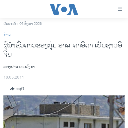
ລິ້ງ
ສຳຫລັບ
ເຂົ້າ
ວັນພະຫັດ, 06 ສິງຫາ 2026
ຫາ
ໂຮມເພຈ
ຂ່າວ
ຂ້າມ
ລາວ
ຜູ້ນໍາຊົ່ວຄາວຂອງກຸ່ມ ອາລ-ຄາອີດາ ເປັນຊາວອີ
ຂ້າມ
ອາເມຣິກາ
ຈິບ
ຂ້າມ
ໄປ
ການເລືອກຕັ້ງ ປະທານາທີບໍດີ ສະຫະລັດ 2024
ຫາ
ທອງປານ ເທບວົງສາ
ຂ່າວ​ຈີນ
ຊອກ
18,05,2011
ຄົ້ນ
ໂລກ
ແຊຣ໌
ເອເຊຍ
ອິດສະຫຼະພາບດ້ານການຂ່າວ
ຊີວິດຊາວລາວ
ຊຸມຊົນຊາວລາວ