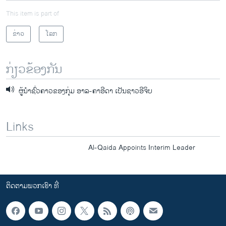
This item is part of
ຂ່າວ
ໂລກ
ກ່ຽວຂ້ອງກັນ
ຜູ້ນໍາຊົ່ວຄາວຂອງກຸ່ມ ອາລ-ຄາອີດາ ເປັນຊາວອີຈິບ
Links
Al-Qaida Appoints Interim Leader
ຕິດຕາມພວກເຮົາ ທີ່