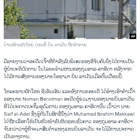
ວິທະຍາສາດ-ເທັກໂນໂລຈີ
ທຸລະກິດ
ພາສາອັງກິດ
ວີດີໂອ
ບ້ານພັກຫລັງໃຫຍ່ ບ່ອນທີ່ ບິນ ລາເດັນ ຖືກຂ້າຕາຍ.
ສຽງ
ມີລາຍງານວ່າອະດີດເຈົ້າທີ່ກໍາລັງລົບພິເສດຂອງອີຈິບຄົນນຶ່ງໄດ້ກາຍເປັນ
ລາຍການກະຈາຍສຽງ
ຕິດຕາມພວກເຮົາ ທີ່
ຜູ້ນໍາປະຕິບັດການ ໃນໄລຍະຂ້າມຜ່ານຂອງກຸ່ມອາລ-ຄາອີດາ ຫລັງຈາກ
ລາຍງານ
ໄດ້ມີການສັງຫານຂອງນາຍໂອຊາມາ ບິນ ລາເດັນເມື່ອຕົ້ນເດືອນນີ້.
ໂທລະພາບຍັກໃຫຍ່ ຊີເອັນເອັນ ແລະອົງການຣອຍເຕີ ໄດ້ອ້າງເອົາຄໍາເວົ້າ
ພາສາຕ່າງໆ
ຂອງນາຍ Noman Benotman ອະດີດຜູ້ຮ່ວມງານຂອງນາຍບິນລາເດັນ
ທີ່ໄດ້ປະກາດປະຖິ້ມອຸດົມການ ຂອງກຸ່ມອາລ-ຄາອີດານັ້ນ ເວົ້າວ່າ ນາຍ
Saif al-Adel ຊຶ່ງຮູ້ກັນໃນອີກຊື່ນຶ່ງວ່າ Muhamad Ibrahim Makkawi
ໄດ້ຖືກເລືອກໃຫ້ເປັນຫົວໜ້າຮັບຜິດຊອບຊົ່ວຄາວ ຂອງກຸ່ມອາລ-ຄາອີດາ
ຈົນກວ່າວ່າຜູ້ທີ່ຈະມາສືບຕໍາແໜ່ງແທນບິນລາເດັນ ຈະໄດ້ມີການປະກາດ
ເປັນທາງການ.