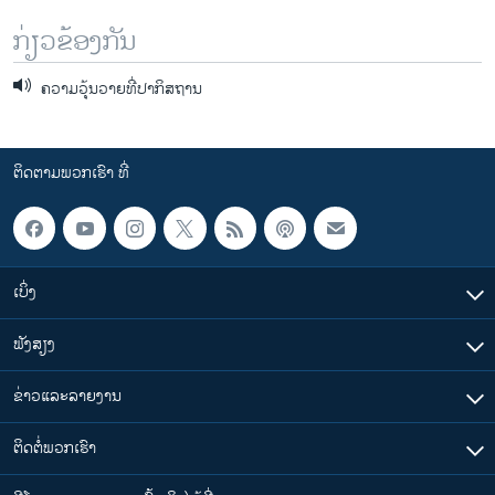
ກ່ຽວຂ້ອງກັນ
ຄວາມວຸ້ນວາຍທີ່ປາກິສຖານ
ຕິດຕາມພວກເຮົາ ທີ່
ເບິ່ງ
ຟັງສຽງ
ຂ່າວແລະລາຍງານ
ຕິດຕໍ່ພວກເຮົາ