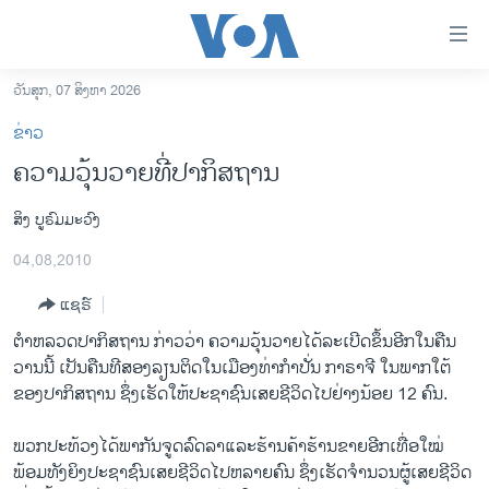
ລິ້ງ
ສຳຫລັບ
ເຂົ້າ
ວັນສຸກ, 07 ສິງຫາ 2026
ຫາ
ໂຮມເພຈ
ຂ່າວ
ຂ້າມ
ລາວ
ຄວາມວຸ້ນວາຍທີ່ປາກິສຖານ
ຂ້າມ
ອາເມຣິກາ
ຂ້າມ
ສິງ ບູຣົມມະວົງ
ໄປ
ການເລືອກຕັ້ງ ປະທານາທີບໍດີ ສະຫະລັດ 2024
ຫາ
04,08,2010
ຂ່າວ​ຈີນ
ຊອກ
ຄົ້ນ
ແຊຣ໌
ໂລກ
ຕໍາຫລວດ​ປາ​ກິ​ສຖານ ກ່າວ​ວ່າ ຄວາມ​ວຸ້ນວາຍ​ໄດ້ລະ​ເບີດ​ຂຶ້ນ​ອີກ​ໃນ​ຄືນ​
ເອເຊຍ
ວານ​ນີ້ ເປັນ​ຄືນ​ທີສອງ​ລຽນຕິດ​ໃນ​ເມືອງ​ທ່າ​ກຳ​ປັ່ນ ກາຣາຈີ ​ໃນ​ພາກ​ໃຕ້​
ອິດສະຫຼະພາບດ້ານການຂ່າວ
ຂອງ​ປາ​ກິ​ສຖານ ຊຶ່ງ​ເຮັດ​ໃຫ້​ປະຊາຊົນ​ເສຍ​ຊີວິດ​ໄປ​ຢ່າງ​ນ້ອຍ 12 ຄົນ.
ຊີວິດຊາວລາວ
ພວກ​ປະ​ທ້ວງ​ໄດ້​ພາກັນ​ຈູດ​ລົດ​ລາ​ແລະ​ຮ້ານ​ຄ້າ​ຮ້ານ​ຂາຍ​ອີກເທື່ອໃໝ່
ຊຸມຊົນຊາວລາວ
ພ້ອມ​ທັງ​ຍິງ​ປະຊາຊົນ​ເສຍ​ຊີວິດ​ໄປ​ຫລາຍ​ຄົນ ຊຶ່ງເຮັດຈໍານວນຜູ້​ເສຍ​ຊີວິດ​ ​