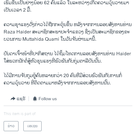
ເພິ່ມຂຶ້ນ​ເປັນຢ່າງ​ນ້ອຍ 62 ຄົນ​ແລ້ວ ​ໃນ​ລະຫວ່າງ​ເກີດ​ຄວາມ​ວຸ້ນວາຍ​ມາ​
ວິທະຍາສາດ-ເທັກໂນໂລຈີ
ເປັນ​ເວລາ 2 ມື້.
ທຸລະກິດ
ຄວາມຮຸາ​ແຮງດັ່ງກ່າວ​ໄດ້​ຖືກກະ​ຕຸ້ນ​ຂຶ້ນ​ ຫລັງ​ຈາກ​ການ​ລອບ​ສັງຫານ​ທ່ານ
ພາສາອັງກິດ
Raza Haider ສະມາຊິກ​ສະພາ​ປະ​ຈໍາ​ແຂວງ ຊຶ່ງເປັນສະມາຊິກ​ຂອງ​ຂະ​
ວີດີໂອ
ບວນການ Muttahida Quami ​ໃນ​ວັນ​ຈັນ​ຜ່ານ​ມາ​ນີ້.
ສຽງ
ບັນດາ​ເຈົ້າ​ໜ້າທີ່​ປາ​ກິ​ສຖານ ​ໄດ້​ຖິ້ມ​ໂທດ​ການ​ລອບ​ສັງຫານ​ທ່ານ Haider
ໃສ່​ພວກ​ນັກ​ຕໍ່ສູ້​ຫົວ​ຮຸນ​ແຮງ​ທີ່​ພົວພັນ​ກັບ​ກຸ່ມ​ຕາ​ລີ​ບັນ​ນັ້ນ.
ລາຍການກະຈາຍສຽງ
ຕິດຕາມພວກເຮົາ ທີ່
ລາຍງານ
ໄດ້​ມີ​ການ​ຈັບ​ກຸມ​ຜູ້​ຄົນ​ຫລາຍ​ກວ່າ 20 ຄົນ​ທ່ີ​ມີ​ສ່ວນ​ພົວພັນ​ກັບ​ການກໍ່​
ຄວາມ​ວຸ້ນວາຍ​ ທີ່​ຕິດຕາມ​ມາຫລັງ​ຈາກ​ການ​ລອບ​ສັງຫານ​ນັ້ນ​.
ພາສາຕ່າງໆ
ແຊຣ໌
Follow us
This item is part of
ຂ່າວ
ເອເຊຍ