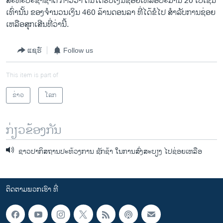
ສະຫະ​ປະຊາ​ຊາດ ກ່າວ​ວ່າ ຕົນ​ໄດ້​ຮັບ​ເງິນ​ຊ່ອຍ​ເຫລືອປະມານ​ 20 ​ເປີ​ເຊັນ​
ເທົ່າ​ນັ້ນ ​ຂອງ​ຈໍານວນ​ເງິນ 460 ລ້ານ​ດອນ​ລາ ​ທີ່ໄດ້ຂໍ​ໄປ ​ສໍາລັບ​ການ​ຊ່ອຍ​
ເຫລືອສຸກ​ເສີນ​ທີ່​ວ່າ​ນີ້.
ແຊຣ໌
Follow us
This item is part of
ຂ່າວ
ໂລກ
ກ່ຽວຂ້ອງກັນ
ຊາວປາກິສຖານປະທ້ວງການ ຊັກຊ້າ ໃນການສົ່ງສະບຽງ ໄປຊ່ອຍເຫລືອ
ຕິດຕາມພວກເຮົາ ທີ່