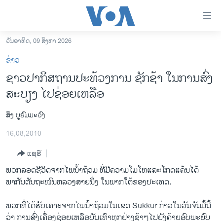
ລິ້ງ
ສຳຫລັບ
ເຂົ້າ
ວັນອາທິດ, 09 ສິງຫາ 2026
ຫາ
ໂຮມເພຈ
ຂ່າວ
ຂ້າມ
ລາວ
ຊາວປາກິສຖານປະທ້ວງການ ຊັກຊ້າ ໃນການສົ່ງ
ຂ້າມ
ອາເມຣິກາ
ສະບຽງ ໄປຊ່ອຍເຫລືອ
ຂ້າມ
ໄປ
ການເລືອກຕັ້ງ ປະທານາທີບໍດີ ສະຫະລັດ 2024
ຫາ
ສິງ ບູຣົມມະວົງ
ຂ່າວ​ຈີນ
ຊອກ
16,08,2010
ຄົ້ນ
ໂລກ
ແຊຣ໌
ເອເຊຍ
ພວກ​ລອດ​ຊີ​ວິດ​ຈາກ​ໄພ​ນໍ້າ​ຖ້ວມ​ ທີ່​ມີ​ຄວາມໂມ​ໂຫແລະ​ໂກດ​ແຄ້ນໄດ້​
ອິດສະຫຼະພາບດ້ານການຂ່າວ
ພາກັນ​ຕັນ​ຖະໜົນຫລວງ​ສາຍ​ນຶ່ງ​ ໃນ​ພາກ​ໃຕ້​ຂອງ​ປະ​ເທດ.
ຊີວິດຊາວລາວ
ພວກທີ່​ໄດ້​ຮັບ​ເຄາະ​ຈາກ​ໄພ​ນໍ້າ​ຖ້ວມ​ໃນ​ເຂດ Sukkur ກ່າວ​ໃນ​ວັນ​ຈັນ​ມື້​ນີ້​
ຊຸມຊົນຊາວລາວ
ວ່າ ການ​ສົ່ງ​ເຄື່ອງ​ຊ່ອຍ​ເຫລືອ​ບັນ​ເທົາ​ທຸກ​ຢ່າງ​ຊ້າໆໄປ​ຍັງ​ຄ້າຍອົບ​ພະຍົບ