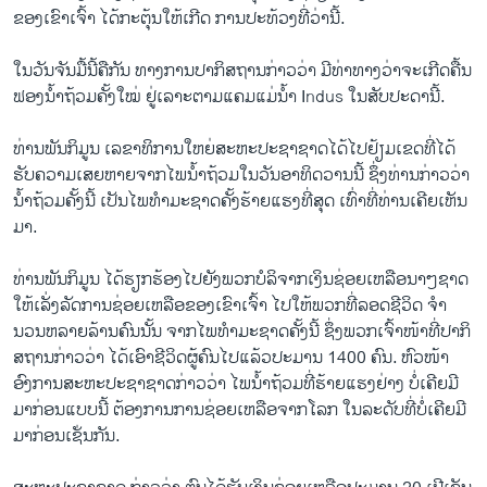
ວິທະຍາສາດ-ເທັກໂນໂລຈີ
ຂອງ​ເຂົາ​ເຈົ້າ​ ໄດ້​ກະ​ຕຸ້ນໃຫ້​ເກີດ ການ​ປະ​ທ້ວງ​ທີ່​ວ່າ​ນີ້.
ທຸລະກິດ
ໃນ​ວັນ​ຈັນ​ມື້​ນີ້​ຄື​ກັນ ທາງ​ການ​ປາ​ກິ​ສຖານ​ກ່າວ​ວ່າ ມີ​ທ່າ​ທາງ​ວ່າຈະເກີດຄື້ນ
ພາສາອັງກິດ
ຟອງ​ນໍ້າ​ຖ້ວມ​ຄັ້ງ​ໃໝ່ ຢູ່​ເລາະ​ຕາມ​ແຄມ​ແມ່​ນໍ້າ Indus ​ໃນສັບປະດາ​ນີ້.
ວີດີໂອ
ທ່ານ​ພັນ​ກິ​ມູນ ​ເລຂາທິການ​ໃຫຍ່​ສະຫະ​ປະຊາ​ຊາດ​ໄດ້​ໄປ​ຢ້ຽມເຂດ​ທີ່ໄດ້​
ສຽງ
ຮັບ​ຄວາມ​ເສຍ​ຫາຍ​ຈາກ​ໄພ​ນໍ້າ​ຖ້ວມ​ໃນ​ວັນ​ອາທິດ​ວານ​ນີ້ ຊຶ່ງ​ທ່ານກ່າວ​ວ່າ
ນໍ້າ​ຖ້ວມ​ຄັ້ງ​ນີ້​ ​ເປັນໄພທໍາ​ມະ​ຊາດ​ຄັ້ງ​ຮ້າຍແຮງ​ທີ່ສຸດ ​ເທົ່າ​ທີ່​ທ່ານເຄີຍ​ເຫັນ​
ລາຍການກະຈາຍສຽງ
ມາ​.
ຕິດຕາມພວກເຮົາ ທີ່
ລາຍງານ
ທ່ານ​ພັນ​ກິ​ມູນ ​ໄດ້​ຮຽກຮ້ອງ​ໄປ​ຍັງ​ພວກ​ບໍລິຈາກ​ເງິນ​ຊ່ອຍ​ເຫລືອ​ນາໆ​ຊາດ​
ໃຫ້​ເລັ່ງລັດການ​ຊ່ອຍ​ເຫລືອ​ຂອງ​ເຂົາ​ເຈົ້າ​ ໄປ​ໃຫ້​ພວກ​ທີ່​ລອດ​ຊີວິດ​ ຈໍາ
ນວນ​ຫລາຍ​ລ້ານ​ຄົນນັ້ນ ຈາກໄພ​ທໍາ​ມະ​ຊາດ​ຄັ້ງ​ນີ້ ຊຶ່ງ​ພວກ​ເຈົ້າ​ໜ້າ​ທີ່​ປາກິ
ພາສາຕ່າງໆ
ສຖານ​ກ່າວ​ວ່າ ​ໄດ້​ເອົາ​ຊີວິດ​ຜູ້​ຄົນ​ໄປ​ແລ້ວ​ປະມານ 1400 ຄົນ. ຫົວໜ້າ
ອົງການສະຫະ​ປະຊາ​ຊາດ​ກ່າວ​ວ່າ ​ໄພ​ນໍ້າ​ຖ້ວມ​ທີ່​ຮ້າຍ​ແຮງຢ່າງ ​ບໍ່​ເຄີຍ​ມີ​
ມາ​ກ່ອນ​ແບບ​ນີ້ ຕ້ອງການ​ການຊ່ອຍ​ເຫລືອ​ຈາກ​ໂລກ ​ໃນ​ລະດັບທີ່ບໍ່​ເຄີຍ​ມີ​
ມາ​ກ່ອນເຊ່ັນ​ກັນ.