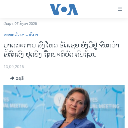
ລິ້ງ
ສຳຫລັບ
ເຂົ້າ
ວັນສຸກ, 07 ສິງຫາ 2026
ຫາ
ໂຮມເພຈ
ສະຫະລັດອາເມຣິກາ
ຂ້າມ
ລາວ
ມາດຕະການ ລົງໂທດ ຣັດເຊຍ ຍັງມີຢູ່ ຈົນກວ່າ
ຂ້າມ
ອາເມຣິກາ
ຂໍ້ຕົກລົງ ຢຸດຍິງ ຖືກປະຕິບັດ ຄົບຖ້ວນ
ຂ້າມ
ໄປ
ການເລືອກຕັ້ງ ປະທານາທີບໍດີ ສະຫະລັດ 2024
ຫາ
13,09,2015
ຂ່າວ​ຈີນ
ຊອກ
ແຊຣ໌
ຄົ້ນ
ໂລກ
ເອເຊຍ
ອິດສະຫຼະພາບດ້ານການຂ່າວ
ຊີວິດຊາວລາວ
ຊຸມຊົນຊາວລາວ