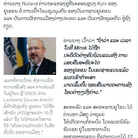
ທ່ານ​ນາງ Nuland ກ່າວ​ຖະ​ແຫລ​ງຢູ່​ທີ່​ນະຄອນຫຼວງ Kyiv ຂອງ​
ຢູ​ເຄຣນ ຕໍ່​ ການ​ເຕົ້າ​ໂຮມ​ຊຸມນຸມກັນ ຂອງ​ບັນດາ​ຊາວ​ຢູ​ເຄຣນ
​ແລະ ບັນດານ​ນັກ​ການ​ເມືອງ​ຕ່າງປະ​ເທດ ​ແລະ ບັນດາ​ນັກ​ທຸລະ​ກິດ ຜູ້​ຊົງ​
ກຽດ.
ທ່ານ​ນາງ ​ເວົ້າວ່າ
“ຖ້າວ່າ ​ແລະ ເວລາ​
ໃດ​ທີ່ Minsk ​ໄດ້​ຖືກ​
ປະຕິບັດ​ຢ່າງ​ຄົບ​ຖ້ວນລວມທັງ ການ
ມອບ​ຄືນ​ອະທິ​ປະ​ໄຕ
ຂອງ​ຢູ​ເຄຣນ ​ໃນ​ເຂດ​ຊາຍ​ແດນ​ແລ້ວ
ພວກ​ເຮົາກໍ​ຈະສາ
ເລຂາທິການໃຫຍ່ ອົງການເພື່ອ
ມາດ​ເລີ້ມ​ຕົ້ນ ຖອນ​ຄືນ​ມາດ​ຕະການ​ລົງ​
ຄວາມໝັ້ນຄົງ ແລະ ການຮ່ວມມື
ໂທດຕ່າງໆດັ່ງກ່າວ.”
ໃນຢູ່ໂຣບ ຫຼື OSCE ທ່ານ
Lamberto Zannier ກ່າວວ່າ
ຂໍ້ຕົກລົງຢຸດຍິງ ຢູເຄຣນ "ໄດ້ຖືກ
ສະຫະລັດ ​ແລະ ສະຫະພາບ​ຢູ​ໂຣບ​ ​ໄດ້​
ເຄົາລົບ ມາໄດ້ຫຼາຍກວ່າ 10 ມື້
ກ່າວ​ຫາ ມົສກູ ວ່າ​ຍຸ​ແຍ່
ແລ້ວ" ຊຶ່ງ ໄດ້ອຳນວຍໂອກາດ
ໃຫ້​ເກີດ​ການກໍ່ກະບົດ​ ໂດຍ​ພວກ​ນິຍົມ
ໃຫ້ "ເກີດຄວາມກ້າວໜ້າ ໃນອີກ
ຣັດ​ເຊຍ ຢູ່​ໃນ​ພາກ​ຕາ​ເວັນ
ຂັ້ນນຶ່ງ ຂອງການເມືອງ."
​ອອກ​ຂອງ​ຢູ​ເຄຣນ ທີ່​ແກ່ຍາວ​ມາ​ໄດ້ 17 ​