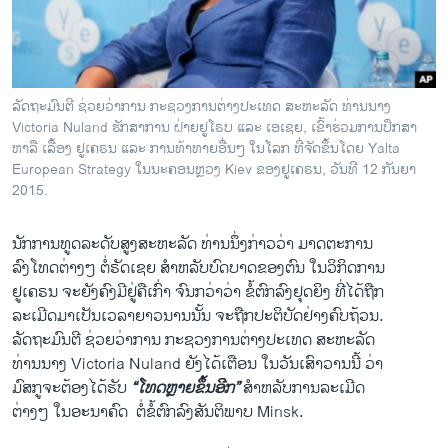
ວິທະຍາສາດ-ເທັກໂນໂລຈີ
ທຸລະກິດ
ພາສາອັງກິດ
ລັດຖະມົນຕີ ຊ່ວຍ​ວ່າການ ກະຊວງ​ການຕ່າງປະ​ເທດ ສະຫະລັດ ທ່ານ​ນາງ
ວີດີໂອ
Victoria Nuland ຮັກສາການ ຝ່າຍຢູໂຣບ ແລະ ເອເຊຍ, ເຂົ້າຮ່ວມການປຶກສາ
ຫາລື ເລື້ອງ ຢູເຄຣນ ແລະ ການທ້າທາຍອື່ນໆ ໃນໂລກ ທີ່ຈັດຂຶ້ນໂດຍ Yalta
ສຽງ
European Strategy ໃນນະຄອນຫຼວງ Kiev ຂອງຢູເຄຣນ, ວັນທີ 12 ກັນຍາ
2015.
ລາຍການກະຈາຍສຽງ
ຕິດຕາມພວກເຮົາ ທີ່
ລາຍງານ
ນັກ​ການ​ທູດ​ລະດັບ​ສູງສະຫະລັດ ​ທ່ານ​ນຶ່ງ​ກ່າວ​ວ່າ ມາດ​ຕະການ
​ລົງ​ໂທດ​ຕ່າງໆ ຕໍ່​ຣັດ​ເຊຍ ສຳ​ຫລັບ​ບົດບາດ​ຂອງ​ຕົນ ​ໃນ​ວິ​ກິດ​ການ
​ຢູ​ເຄຣນ ຈະ​ຍັງ​ຄົງ​ມີ​ຢູ່​ຄື​ເກົ່າ ຈົນ​ກວ່າວ່າ ຂໍ້​ຕົກລົງ​ຢຸດ​ຍິງ ທີ່​ໄດ້​ຖືກ
ພາສາຕ່າງໆ
​ລະ​ເມີດ​ມາ​ເປັນ​ເວລາ​ຍາວ​ນານນັ້ນ ຈະ​ຖືກ​ປະຕິບັດ​ຢ່າງ​ຄົບ​ຖ້ວນ.
ລັດຖະມົນຕີ ຊ່ວຍ​ວ່າການ ກະຊວງ​ການຕ່າງປະ​ເທດ ສະຫະລັດ
ທ່ານ​ນາງ Victoria Nuland ຍັງ​ໄດ້​ເຕືອນ​ ​ໃນ​ວັນ​ເສົາ​ວານ​ນີ້ ວ່າ
ມົສກູຈະຕ້ອງ​ໄດ້​ຮັບ
“​ໂທດຫຼາຍຂຶ້ນອີກ”
ສຳ​ຫລັບ​ການລະ​ເມີດ
ຕ່າງໆ ໃນ​ອະນາຄົດ ​ ຕໍ່ຂໍ້​ຕົກລົງ​ສັນຕິພາບ Minsk​.