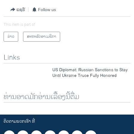
ແຊຣ໌
Follow us
This item is part of
ຂ່າວ
ສະຫະລັດອາເມຣິກາ
Links
US Diplomat: Russian Sanctions to Stay
Until Ukraine Truce Fully Honored
ທ່ານອາດມັກອ່ານເລື້ອງນີ້ຕື່ມ
ຕິດຕາມພວກເຮົາ ທີ່