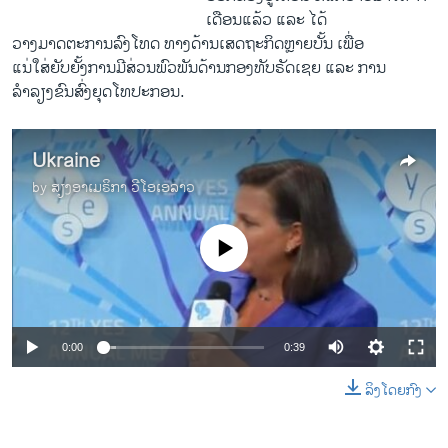
ເດືອນ​ແລ້ວ ​ແລະ ​ໄດ້
​ວາງ​ມາດ​ຕະການ​ລົງ​ໂທດ ທາງ​ດ້ານ​ເສດຖະກິດຫຼາຍບັ້ນ ​ເພື່ອ
​ແນ່​ໃສ່​ຍັບຍັ້ງການມີ​ສ່ວນ​ພົວພັນ​ດ້ານກອງທັບຣັດ​ເຊຍ ​ແລະ ​ການ​
ລຳລຽງ​ຂົນ​ສົ່ງຍຸດ​ໂທ​ປະກອນ.
Ukraine
by
ສຽງອາເມຣິກາ ວີໂອເອລາວ
No media source currently available
0:00
0:39
ລິງໂດຍກົງ