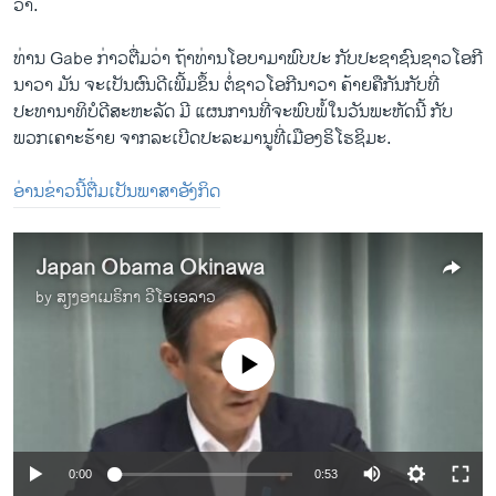
ວາ.
ທ່ານ Gabe ກ່າວ​ຕື່ມ​ວ່າ ຖ້າ​ທ່ານ​ໂອ​ບາ​ມາ​ພົບ​ປະ​ ກັບ​ປະຊາຊົນ​ຊາວໂອກີ​
ນາວາ ມັນ​ ຈະເປັນ​ຜົນ​ດີ​ເພີ້ມຂຶ້ນ ຕໍ່​ຊາວ​ໂອ​ກີ​ນາວາ ຄ້າຍຄື​ກັນ​ກັບ​ທີ່​
ປະທານາທິບໍດີ​ສະຫະລັດ ​ມີ ແຜນການ​ທີ່​ຈະ​ພົບ​ພໍ້​ໃນ​ວັນ​ພະຫັດ​ນີ້ ກັບ​
ພວກ​ເຄາະ​ຮ້າຍ​ ຈາກ​ລະ​ເບີດ​ປະລະມານູ​ທີ່ເມືອງຣິ​ໂຮ​ຊິ​ມະ.
ອ່ານຂ່າວນີ້ຕື່ມເປັນພາສາອັງກິດ
Japan Obama Okinawa
by
ສຽງອາເມຣິກາ ວີໂອເອລາວ
No media source currently available
0:00
0:53