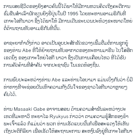
ການ​ເສຍ​ຊີວິດ​ຂອງ​ຍິງ​ສາວ​ຄົນ​ນີ້​ໄດ້​ພາ​ໃຫ້ມີ​ການ​ຫວນ​ຄິດ​ເຖິງ​ຄະດີການ​
ຂົ່ມຂືນ​ສຳ​ເລົາ​ນັກຮຽນ​ຍິງ​ຍີ່ປຸ່ນ​ໃນ​ປີ 1995​ ​ໂດຍ​ທະຫານ​ອາ​ເມຣິກັນ​ທີ່​
ເກາະ​ໂອ​ກີນາວາ ຊຶ່ງ​ໄດ້ພາ​ໃຫ້​ ມີການ​ເດີນ​ຂະ​ບວນປະ​ທ້ວງ​ຂະໜາດ​ໃຫຍ່​
ຕໍ່ຕ້ານ​ຖານ​ທັບອາ​ເມຣິກັນ​ທີ່ນັ້ນ.
ອາ​ຊະ​ຍາ​ກຳ​ດັ່ງກ່າວ ອາດ​ເປັນ​ອຸບປະສັກ​ຂັດຂວາງ​ເພີ້ມຕື່ມຕໍ່​ການ​ຊຸກຍູ້
ຂອງ​ທ່ານ Abe ທີ່​ໃຫ້​ຍ້າຍ​ຖານ​ທັບ​ອາກາດ​ຂອງ​ທະຫານ​ມາຣີນ ​ໄປ​ໃສ່​ອີກ​
ເຂດ​ນຶ່ງ ຂອງ​ເກາະ​ໃຫຍ່​ໂອ​ກີ ນາວາ ຊຶ່ງ​ເປັນ​ການ​ເຄື່ອນ​ໄຫວ​ ທີ່​ໄດ້​ຮັບ​
ການ​ຄັດຄ້ານທີ່​ສຳຄັນ ​ຈາກ​ປະຊາຊົນ​ ໃນ​ເຂດ​ທ້ອງ​ຖິ່ນ.
ການ​ພົບ​ປະລະຫວ່າງ​ທ່ານ Abe ​ແລະ​ທ່ານ​ໂອ​ບາ​ມາ ແມ່ນ​ເບິ່ງ​ກັນ​ວ່າ ບໍ່​ມີ​
ທ່າທາງ​ທີ່ຈະ​ຊ່ອຍ​ບັນ​ເທົາ​ຄວາມ​ກັງວົນ​ໃຈ​ຂອງ​ຊາວ​ໂອ​ກີ​ນາວາ​ຫຼາຍ​ໆ​
ຄົນ​ໄດ້.
ທ່ານ Masaaki Gabe ອາຈານ​ສອນ​ ດ້ານ​ຄວາມ​ສຳພັນ​ລະຫວ່າງ​ປະ​
ເທດ​ທີ່​ມະຫາວິ ທະຍາ​ໄລ Ryukyus ກ່າວ​ວ່າ ຕາມ​ຄວາມ​ຮູ້ສຶກ​ຂອງ​ຂ້າ
ພະ​ເຈົ້າ​ແລ້ວ ກໍ​ແມ່ນ​ວ່າ ພວກ ທ່ານ​ເຮັດ​ແບບ​ນັ້ນກໍ​ເພື່ອ​ສະ​ແດງ​ໃຫ້​ເຫັນ​
ເຖິງ​ປະຕິກິລິຍາ ​ເພື່ອ​ເຮັດ​ໃຫ້​ສະຖານະ​ການ ສະຫງົບ​ລົງຢູ່​ທີ່​ເກາະ​ໂອ​ກີ​ນາ