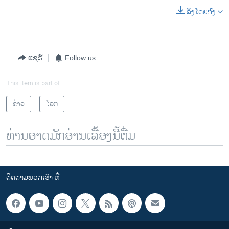
ລິງໂດຍກົງ
ແຊຣ໌
Follow us
This item is part of
ຂ່າວ
ໂລກ
ທ່ານອາດມັກອ່ານເລື້ອງນີ້ຕື່ມ
ຕິດຕາມພວກເຮົາ ທີ່