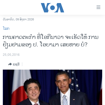
ລິ້ງ
ສຳຫລັບ
ເຂົ້າ
ວັນອາທິດ, 09 ສິງຫາ 2026
ຫາ
ໂຮມເພຈ
ໂລກ
ຂ້າມ
ລາວ
ການຄາດຕະກຳ ທີ່ໂອກີນາວາ ຈະເຮັດໃຫ້ ການ
ຂ້າມ
ອາເມຣິກາ
ຢ້ຽມຢາມຂອງ ປ. ໂອບາມາ ເສຍຫາຍ ບໍ?
ຂ້າມ
ໄປ
ການເລືອກຕັ້ງ ປະທານາທີບໍດີ ສະຫະລັດ 2024
ຫາ
25,05,2016
ຂ່າວ​ຈີນ
ຊອກ
ແຊຣ໌
ຄົ້ນ
ໂລກ
ເອເຊຍ
ອິດສະຫຼະພາບດ້ານການຂ່າວ
ຊີວິດຊາວລາວ
ຊຸມຊົນຊາວລາວ