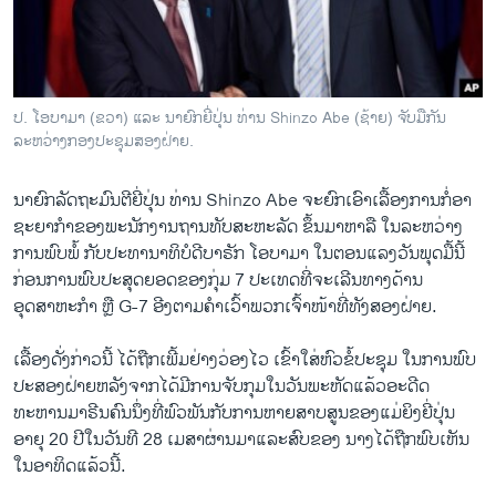
ວິທະຍາສາດ-ເທັກໂນໂລຈີ
ທຸລະກິດ
ພາສາອັງກິດ
ປ. ໂອບາມາ (ຂວາ) ແລະ ນາຍົກຍີ່ປຸ່ນ ທ່ານ Shinzo Abe (ຊ້າຍ) ຈັບມືກັນ
ວີດີໂອ
ລະຫວ່າງກອງປະຊຸມສອງຝ່າຍ.
ສຽງ
ນາຍົກລັດຖະມົນຕີຍີ່ປຸ່ນ ທ່ານ Shinzo Abe ຈະ​ຍົກ​ເອົາ​ເລື້ອງການ​ກໍ່​ອາ​
ລາຍການກະຈາຍສຽງ
ຊະ​ຍາ​ກຳ​ຂອງ​ພະນັກງານ​ຖານ​ທັບ​ສະຫະລັດ ຂຶ້ນມາ​ຫາລື ​ໃນ​ລະຫວ່າງ​
ຕິດຕາມພວກເຮົາ ທີ່
ການ​ພົບ​ພໍ້ ກັບ​ປະທານາທິບໍດີ​ບາຣັກ ​ໂອ​ບາ​ມາ​ ​ໃນ​ຕອນ​ແລງ​ວັນ​ພຸດ​ມື້ນີ້
ລາຍງານ
ກ່ອນ​ການ​ພົບ​ປະສຸດ​ຍອດ​ຂອງ​ກຸ່ມ 7 ປະ​ເທດ​ທີ່​ຈະ​ເລີ​ນທາງ​ດ້ານ​
ອຸດສາຫະກຳ ​ຫຼື G-7 ອີງ​ຕາມຄຳ​ເວົ້າ​ພວກ​ເຈົ້າໜ້າ​ທີ່​ທັງ​ສອງ​ຝ່າຍ.
ພາສາຕ່າງໆ
​ເລື້ອງດັ່ງກ່າວ​ນີ້ ​ໄດ້ຖືກ​ເພີ້ມ​ຢ່າງ​ວ່ອງ​ໄວ ເຂົ້າ​ໃສ່​ຫົວ​ຂໍ້​ປະຊຸມ​ ໃນ​ການ​ພົບ​
ປະ​ສອງຝ່າຍ​ຫລັງ​ຈາກ​ໄດ້​ມີ​ການ​ຈັບ​ກຸມ​ໃນ​ວັນ​ພະຫັດ​ແລ້ວອະດີດ​
ທະຫານ​ມາຣີນຄົນ​ນຶ່ງທີ່ພົວພັນ​ກັບ​ການ​ຫາຍ​ສາບ​ສູນຂອງ​ແມ່ຍິງ​ຍີ່​ປຸ່ນ
ອາຍຸ 20 ປີ​ໃນວັນ​ທີ 28​ ​ເມ​ສາ​ຜ່ານ​ມາແລະ​ສົບ​ຂອງ ​ນາງ​ໄດ້​ຖືກ​ພົບ​ເຫັນ​
ໃນ​ອາທິດ​ແລ້ວນີ້.