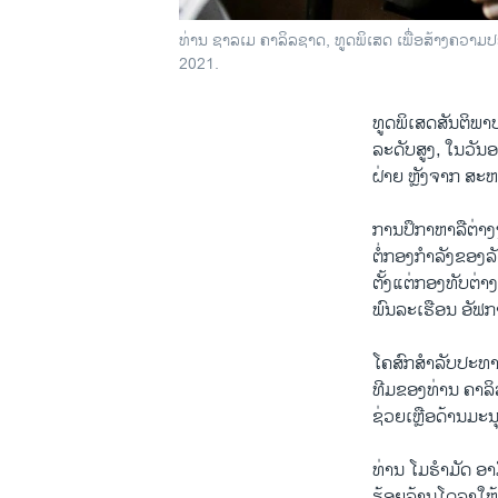
ທ່ານ ຊາລເມ ຄາລິລຊາດ, ທູດພິເສດ ເພື່ອສ້າງຄວາ
2021.
ທູດພິເສດສັນຕິພາ
ລະດັບສູງ, ໃນວັນ
ຝ່າຍ ຫຼັງຈາກ ສ
ການປຶກາຫາລືຕ່າງ
ຕໍ່ກອງກຳລັງຂອງລັ
ຕັ້ງແຕ່ກອງທັບຕ່າ
ພົນລະເຮືອນ ອັຟກາ
ໂຄສົກສຳລັບປະທານ
ທີມຂອງທ່ານ ຄາລິ
ຊ່ວຍເຫຼືອດ້ານມະ
ທ່ານ ໂມຮຳມັດ ອາມ
ຮ້ອຍລ້ານໂດລາໃຫ