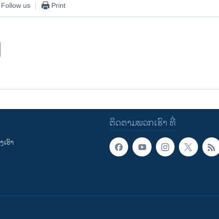
Follow us
Print
ຕິດຕາມພວກເຮົາ ທີ່
ເຮົາ