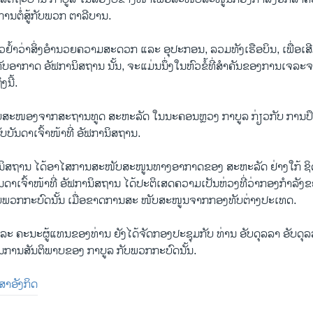
ານຕໍ່ສູ້ກັບພວກ ຕາລີບານ.
ກ່າວຢໍ້າວ່າສິ່ງອຳນວຍຄວາມສະດວກ ແລະ ອຸປະກອນ, ລວມທັງເຮືອບິນ, ເພື່
ບອາກາດ ອັຟການິສຖານ ນັ້ນ, ຈະແມ່ນນຶ່ງໃນຫົວຂໍ້ທີ່ສຳຄັນຂອງການເຈລະຈ
ງນີ້.
ຕອບສະໜອງຈາກສະຖານທູດ ສະຫະລັດ ໃນນະຄອນຫຼວງ ກາບູລ ກ່ຽວກັບ ການປ
ບບັນດາເຈົ້າໜ້າທີ່ ອັຟການິສຖານ.
ນິສຖານ ໄດ້ອາໄສການສະໜັບສະໜູນທາງອາກາດຂອງ ສະຫະລັດ ຢ່າງໃກ້ ຊິດໃ
ດາເຈົ້າໜ້າທີ່ ອັຟການິສຖານ ໄດ້ປະຕິເສດຄວາມເປັນຫ່ວງທີ່ວ່າກອງກຳລັງຂອງ
້ກັບພວກກະບົດນັ້ນ ເມື່ອຂາດການສະ ໜັບສະໜູນຈາກກອງທັບຕ່າງປະເທດ.
ະ ຄະນະຜູ້ແທນຂອງທ່ານ ຍັງໄດ້ຈັດກອງປະຊຸມກັບ ທ່ານ ອັບດຸລລາ ອັບດຸລລາ,
ການສັນຕິພາບຂອງ ກາບູລ ກັບພວກກະບົດນັ້ນ.
າສາອັງກິດ