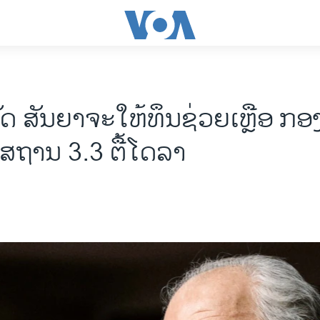
ດ ສັນຍາຈະໃຫ້ທຶນຊ່ວຍເຫຼືອ ກອ
ິສຖານ 3.3 ຕື້ໂດລາ