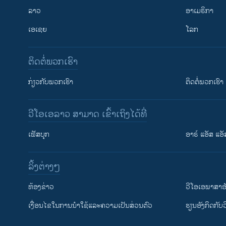
ລາວ
ອາເມຣິກາ
ເອເຊຍ
ໂລກ
ຕິດຕໍ່ພວກເຮົາ
ກ່ຽວກັບພວກເຮົາ
ຕິດຕໍ່ພວກເຮົາ
ວີໂອເອລາວ ສາມາດ ເຂົ້າເຖິງໄດ້ທີ່
ເຟັສບຸກ
ອາຣ໌ ແອັສ ແອັ
​ລິ້ງ​ຕ່າງໆ
ຕິດຕາມພວກເຮົາ ທີ່
​ຫ້ອງ​ຂ່າວ
ວີ​ໂອ​ເອ​ພາ​ສາ​ອ
​ເງື່ອນ​ໄຂ​ໃນ​ການ​ນຳ​ໃຊ້​ແລະຄວາມ​ເປັນ​ສ່​ວນ​ຕົວ
​ຮຽນ​ອັງ​ກິດ​ກັບ​
ພາສາຕ່າງໆ