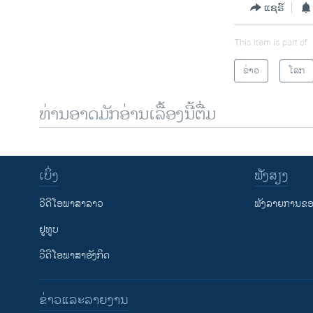
ແຊຣ໌
This item is part of
ຂ່າວ
ໂລກ
ທ່ານອາດມັກອ່ານເລື້ອງນີ້ຕື່ມ
ເບິ່ງ
ຟັງສຽງ
ວີດີໂອພາສາລາວ
ຟັງລາຍການຂອງ
ຢູທູບ
ວີດີໂອພາສາອັງກິດ
ຂ່າວແລະລາຍງານ