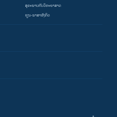
ສຸຂະພາບກັບວິທະຍາສາດ
ຮຽນ-ພາສາອັງກິດ