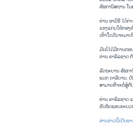
ອັຟການິສຖານ ໃນກ
ທ່ານ ອາມີຣີ ໄດ້
ແຂງແກ່ນໃຫ້ກອງທັ
ເທົ່າໃດວັນຈະມາເຖິ
ມັນບໍ່ໄດ້ມີການ
ທ່ານ ຄາລິລຊາດ ກັ
ລັດຖະບານ ອັຟກາ
ພວກ ຕາລີບານ. ບັນ
ສາມາດທີ່ຈະຕໍ່ສູ
ທ່ານ ຄາລິລຊາດ ແລ
ຮັບຜິດຊອບຂະບວນ
ອ່ານຂ່າວນີ້ເປັນພ