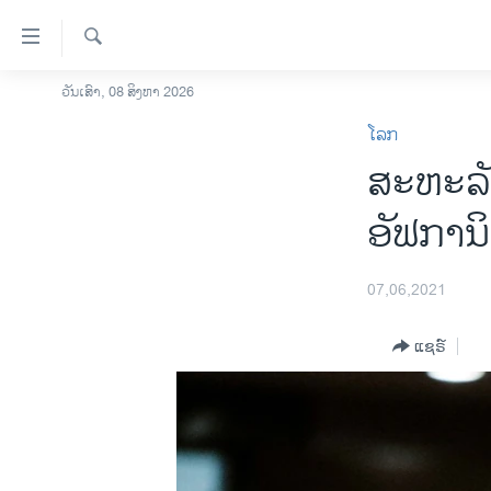
ລິ້ງ
ສຳຫລັບ
ເຂົ້າ
ຄົ້ນຫາ
ວັນເສົາ, 08 ສິງຫາ 2026
ໂຮມເພຈ
ຫາ
ໂລກ
ລາວ
ຂ້າມ
ສະຫະລັ
ຂ້າມ
ອາເມຣິກາ
ຂ້າມ
ການເລືອກຕັ້ງ ປະທານາທີບໍດີ ສະຫະລັດ
ອັຟການ
ໄປ
2024
ຫາ
ຂ່າວ​ຈີນ
ຊອກ
07,06,2021
ຄົ້ນ
ໂລກ
ແຊຣ໌
ເອເຊຍ
ອິດສະຫຼະພາບດ້ານການຂ່າວ
ຊີວິດຊາວລາວ
ຊຸມຊົນຊາວລາວ