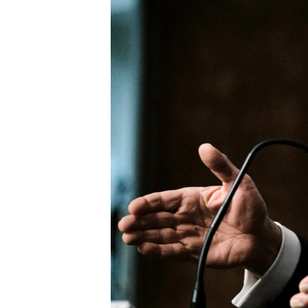
ວິທະຍາສາດ-ເທັກໂນໂລຈີ
ທຸລະກິດ
ພາສາອັງກິດ
ວີດີໂອ
ສຽງ
ລາຍການກະຈາຍສຽງ
ລາຍງານ