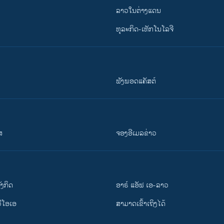
ລາວໃນຕ່າງແດນ
ທຸລະກິດ-ເທັກໂນໂລຈີ
ຟັງພອດແຄັສຕ໌
ສ
ຈອງອີເມລຂ່າວ
ັງ​ກິດ
ອາຣ໌ ແອັຟ ເອ-ລາວ
ວີ​ໂອ​ເອ
ສາມາດເຂົ້າເຖິງໄດ້