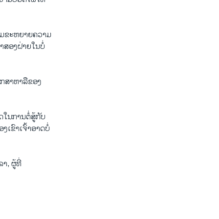
ອເສີມຂະຫຍາຍຄວາມ
າສອງຝ່າຍໃນບໍ່
ຶກສາຫາລືຂອງ
ນການຕໍ່ສູ້ກັບ
ເຂົາເຈົ້າອາດບໍ່
 ຜູ້ທີ່