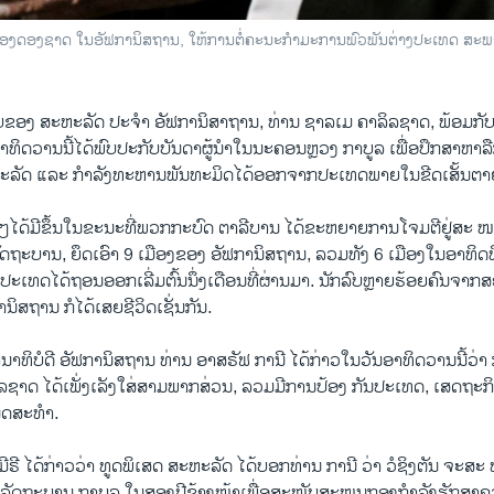
ມປອງດອງຊາດ ໃນອັຟການິສຖານ, ໃຫ້ການຕໍ່ຄະນະກຳມະການພົວພັນຕ່າງປະເທດ ສະພາສ
ບຂອງ ສະຫະລັດ ປະຈຳ ອັຟການິສາຖານ, ທ່ານ ຊາລເມ ຄາລິລຊາດ, ພ້ອມກັບ
ອາທິດວານນີ້ໄດ້ພົບປະກັບບັນດາຜູ້ນຳໃນນະຄອນຫຼວງ ກາບູລ ເພື່ອປຶກສາຫາ
ະຫະລັດ ແລະ ກຳລັງທະຫານພັນທະມິດໄດ້ອອກຈາກປະເທດພາຍໃນຂີດເສັ້ນຕາຍວ
ໆໄດ້ມີຂຶ້ນໃນຂະນະທີ່ພວກກະບົດ ຕາລີບານ ໄດ້ຂະຫຍາຍການໂຈມຕີຢູ່ສະ ໜ
ດຖະບານ, ຍຶດເອົາ 9 ເມືອງຂອງ ອັຟການິສຖານ, ລວມທັງ 6 ເມືອງໃນອາທິດທີ
ງປະເທດໄດ້ຖອນອອກເລີ່ມຕົ້ນນຶ່ງເດືອນທີ່ຜ່ານມາ. ນັກລົບຫຼາຍຮ້ອຍຄົນຈາກ
ນິສຖານ ກໍໄດ້ເສຍຊີວິດເຊັ່ນກັນ.
າທິບໍດີ ອັຟການິສຖານ ທ່ານ ອາສຣັຟ ການີ ໄດ້ກ່າວໃນວັນອາທິດວານນີ້ວ່
ລຊາດ ໄດ້ເພັ່ງເລັງໃສ່ສາມພາກສ່ວນ, ລວມມີການປ້ອງ ກັນປະເທດ, ເສດຖະ
ນຸດສະທຳ.
ີຣີ ໄດ້ກ່າວວ່າ ທູດພິເສດ ສະຫະລັດ ໄດ້ບອກທ່ານ ການີ ວ່າ ວໍຊິງຕັນ ຈະສະ
້ລັດຖະບານ ກາບູລ ໃນສອງປີຂ້າງໜ້າເພື່ອສະໜັບສະໜູນກອງກຳລັງຮັກສາ