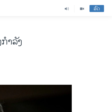
ສົດ
ງກຳລັງ