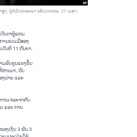
ູງ, ຢູ່ຫໍລັດຖະສະພາ ແຄັບປະຕອລ, 27 ເມສາ,
ບັນດາຜູ້ແທນ
ລືການຮ່ວມມືສອງ
ັນທີ 11 ກັນຍາ.
າມລົບຮຸນແຮງຂຶ້ນ
່ຜ່ານມາ, ນັບ
ສອງຝ່າຍ ແລະ
າ ການເຈລະຈາກັບ
ກິດ ແລະ ການ
 ໜອງເງິນ 3 ພັນ 3
ຄວາມປອດໄພໃຫ້