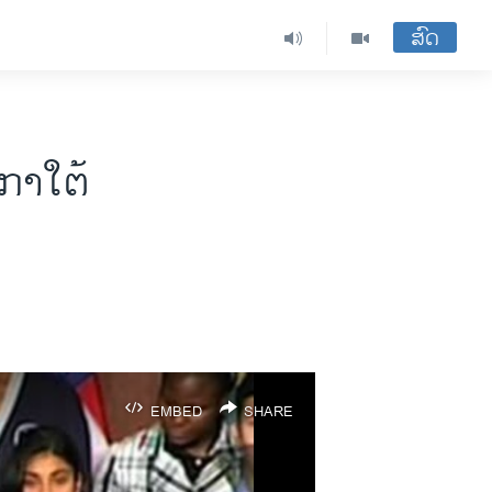
ສົດ
ກາໃຕ້
EMBED
SHARE