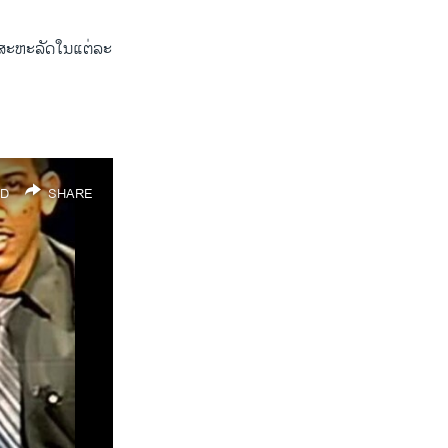
ປ​ສະຫະລັດ​ໃນ​ແຕ່ລະ​
width
px
D
SHARE