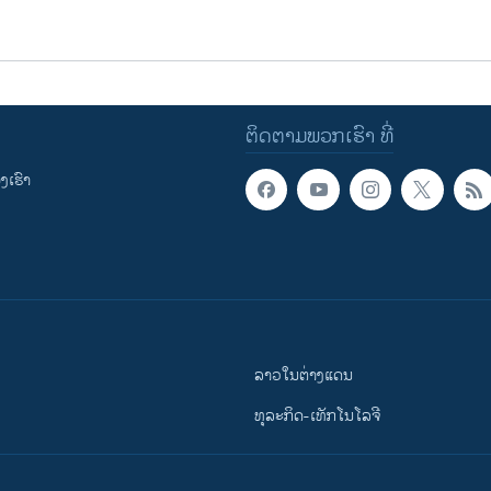
ຕິດຕາມພວກເຮົາ ທີ່
ເຮົາ
ລາວໃນຕ່າງແດນ
ທຸລະກິດ-ເທັກໂນໂລຈີ