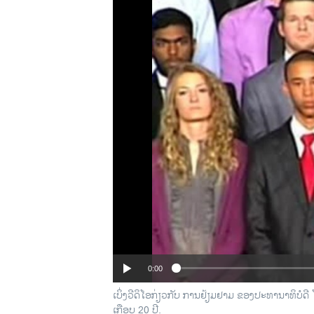
ວິທະຍາສາດ-ເທັກໂນໂລຈີ
ທຸລະກິດ
ພາສາອັງກິດ
ວີດີໂອ
ສຽງ
ລາຍການກະຈາຍສຽງ
ລາຍງານ
0:00
ເບິ່ງວີດິໂອກ່ຽວກັບ ການຢ້ຽມຢາມ ຂອງປະທານາທິບໍດີ 
ເກືອບ 20 ປີ.