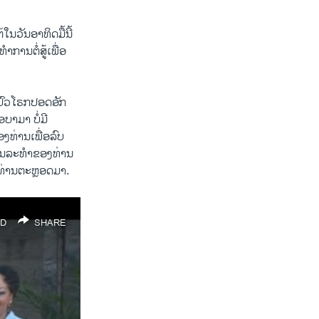
ັນ​ອາທິດ​ມື້​ນີ້
ການ​ຕໍ່ສູ້​ເພື່ອ​
່ນປົວໂຣກປອດ​ອັກ​
າ​ມາ ບໍ່​ມີ​
ງ​ທ່ານ​ເພື່ອ​ລົບ​
ິນລະ​ທໍາ​ຂອງ​ທ່ານ​
ໃຈ​ທ່ານ​ຕະຫຼອດມາ.
D
SHARE