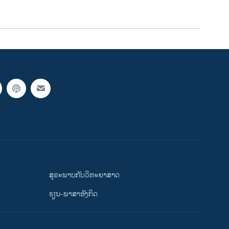
ສຸຂະພາບກັບວິທະຍາສາດ
ຮຽນ-ພາສາອັງກິດ