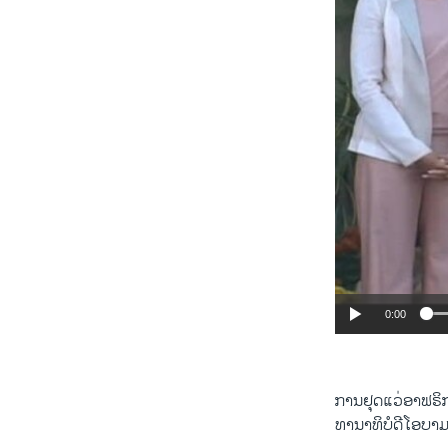
0:00
ການ​ຢຸດ​ແວ່ອາ​ຟຣິກ
ທານາ​ທິບໍດີ​ໂອ​ບາ​