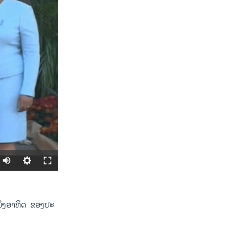
SHARE
ນຶ່ງ​ອາທິດ ​ ຂອງປະ