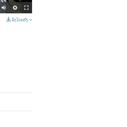
ລິງໂດຍກົງ
SHARE
width
px