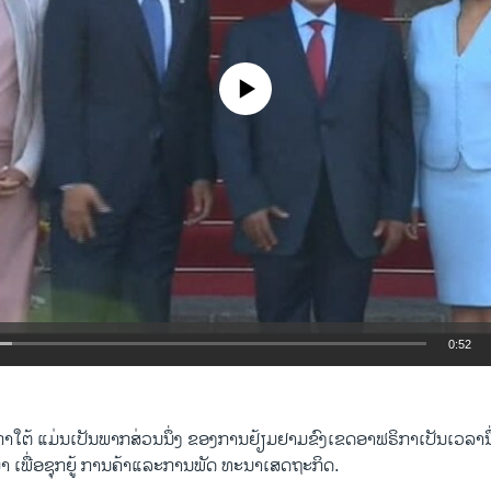
No media source currently available
0:52
EMBED
າ​ໃຕ້​ ​ແມ່ນ​ເປັນ​ພາກສ່ວນ​ນຶ່ງ​ ຂອງ​ການ​ຢ້ຽມຢາມ​ຂົງ​ເຂດ​ອາ​ຟຣິກາ​ເປັນ​ເວລາ​
ມາ ເພື່ອ​ຊຸກຍູ້​ ​ການ​ຄ້າ​ແລະ​ການພັດ ທະນາ​ເສດຖະກິດ.