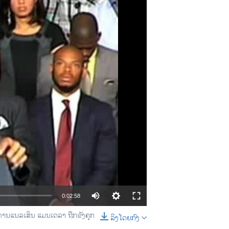
0:02:58
່ທ່ານແນລເສິນ ແມນເດລາ ຖືກຂັງຄຸກ
ລິງໂດຍກົງ
EMBED
SHARE