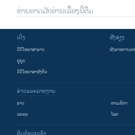
ທ່ານອາດມັກອ່ານເລື້ອງນີ້ຕື່ມ
ເບິ່ງ
ຟັງສຽງ
ວີດີໂອພາສາລາວ
ຟັງລາຍການຂອງ
ຢູທູບ
ວີດີໂອພາສາອັງກິດ
ຂ່າວແລະລາຍງານ
ລາວ
ອາເມຣິກາ
ເອເຊຍ
ໂລກ
ຕິດຕໍ່ພວກເຮົາ