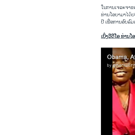
​ໃນ​ການ​ເຈລະຈາ​ຂອງ
ທ່ານ​ໂອ​ບາ​ມາ​ໄດ້​
ປີ ​ເພື່ອ​ການ​ອົບ​ລົມເ
ເບິ່ງວີດີໂອ ທ່ານ
Obama, Afr
by
ສຽງອາເມຣິກ