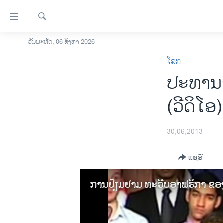
ລິ້ງ
ສຳຫລັບ
ເຂົ້າ
ຄົ້ນຫາ
ວັນພະຫັດ, 06 ສິງຫາ 2026
ໂຮມເພຈ
ຫາ
ໂລກ
ລາວ
ຂ້າມ
ປະທານາ
ຂ້າມ
ອາເມຣິກາ
ຂ້າມ
ການເລືອກຕັ້ງ ປະທານາທີບໍດີ ສະຫະລັດ
(ວີດິໂອ)
ໄປ
2024
ຫາ
ຂ່າວ​ຈີນ
ຊອກ
30,06,2013
ຄົ້ນ
ໂລກ
ແຊຣ໌
ເອເຊຍ
ອິດສະຫຼະພາບດ້ານການຂ່າວ
ການຢ້ຽມຢາມ ທະວີບອາຟຣິກາ ຂອ
ຊີວິດຊາວລາວ
ຊຸມຊົນຊາວລາວ