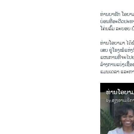
ທ່ານ​ບາຣັກ ​ໂອ​ບາ
ບ່ອນທີ່ອະດີດປະທານາທິ
ໂຄ່ນ​ລົ້ມ​ ລະບອບ ປ
ທ່ານ​ໂອ​ບາ​ມາ ​ໄດ້
ເສບ​ ຢູ່​ໂຮງໝໍ​ແຫ່
ແຜນການ​ທີ່​ຈະ​ໄປ​ຢາມ
ລ້າງ​ການ​ແບ່ງ​ເຊື້ອ
ແມນ​ເດ​ລາ ​ແລະການ​
ທ່ານໂອບາມ
by
ສຽງອາເມຣິກ