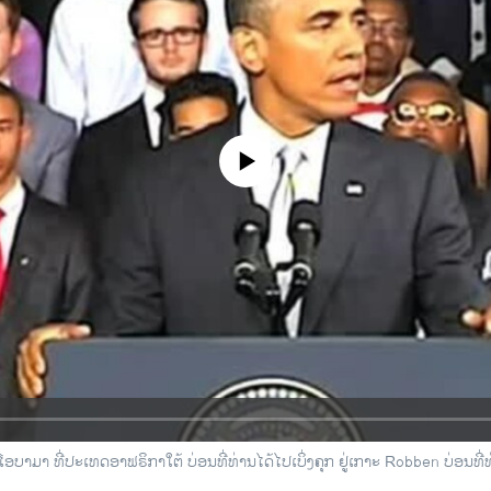
No media source currently available
ໂອບາມາ ທີ່ປະເທດອາຟຣິກາໃຕ້ ບ່ອນທີ່ທ່ານໄດ້ໄປເບິ່ງຄຸກ ຢູ່ເກາະ Robben ບ່ອນທີ