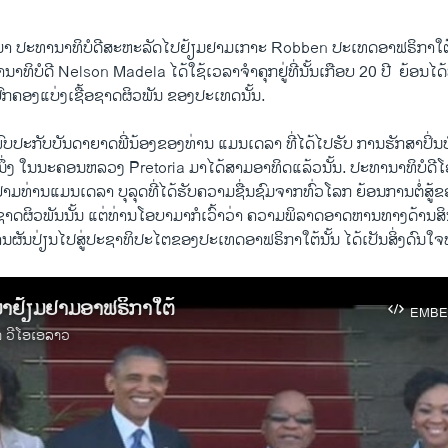
​ມາ ປະທານາທິບໍດີ​ສະຫະລັດໄປ​ຢ້ຽມຢາມ​ເກາະ Robben ປະ​ເທດ​ອາ​ຟຣິກາ​ໃຕ້ໃນ​ວ
ບໍດີ Nelson Madela ​ໄດ້ໃຊ້​ເວລາ​ຈໍາ​ຄຸກ​ຢູ່​ທີ່​ນັ້ນ​ເກືອບ 20 ປີ ​ ຍ້ອນ​ໄດ້​ທໍາ​
ົກຄອງ​ແບ່ງ​ເຊື້ອ​ຊາດ​ຜິວ​ພັນ ຂອງ​ປະ​ເທດ​ນັ້ນ.
​ພົບ​ປະ​ກັບ​ບັນດາ​ຍາດ​ພີ່ນ້ອງ​ຂອງ​ທ່ານ ​ແມນ​ເດ​ລາ ທີ່ໄດ້​ໄປ​ຮັບ ການຮັກສາ​ປິ
ງ​ນຶ່ງ ​ໃນ​ນະຄອນຫລວງ Pretoria ມາ​ໄດ້​ສາມ​ອາທິດ​ແລ້ວ​ນັ້ນ. ປະທານາທິບໍດີ​ໂອ​ບ
​ທ່ານ​ແມນ​ເດ​ລາ ບຸລຸດ​ທີ່​ໄດ້ຮັບ​ຄວາມ​ຊື່ນ​ຊົມ​ຈາກ​ທົ່ວ​ໂລກ ​ຍ້ອນ​ການ​ຕໍ່ສູ້​ຂອ
​ຊາດ​ຜິວ​ພັນ​ນັ້ນ ​ແຕ່​ທ່ານ​ໂອ​ບາ​ມາ​ກໍ​ເວົ້າ​ວ່າ ຄວາມ​ພິລາດ​ອາດ​ຫານທາງ​ດ້ານ​ສ
ຜັນ​ປ່ຽນ​ໄປ​ສູ່​ປະຊາທິປະ​ໄຕ​ຂອງ​ປະ​ເທດ​ອາ​ຟຣິກາ​ໃຕ້ນັ້ນ ​ໄດ້​ເປັນ​ສິ່ງ​ດົນ​
າຢ້ຽມຢາມອາຟຣິກາໃຕ້
EMBE
າ ວີໂອເອລາວ