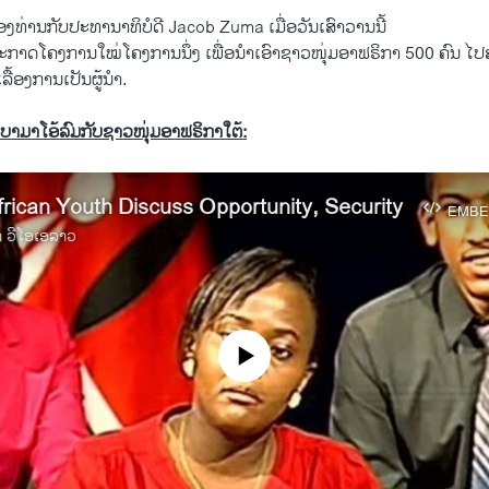
​ທ່ານ​ກັບ​ປະທາ​ນາ​ທິບໍດີ Jacob Zuma ​ເມື່ອ​ວັນເສົາ​ວານ​ນີ້
ປະກາດໂຄງການ​ໃໝ່​ໂຄງການ​ນຶ່ງ ​ເພື່ອ​ນໍາ​ເອົາ​ຊາວ​ໜຸ່ມ​ອາ​ຟຣິກາ 500 ຄົນ ​ໄ
ລື້ອງ​ການ​ເປັນ​ຜູ້​ນໍາ.
ໂອບາມາໂອ້ລົມກັບຊາວໜຸ່ມອາຟຣິກາໃຕ້
:
ican Youth Discuss Opportunity, Security
EMBE
າ ວີໂອເອລາວ
No media source currently available