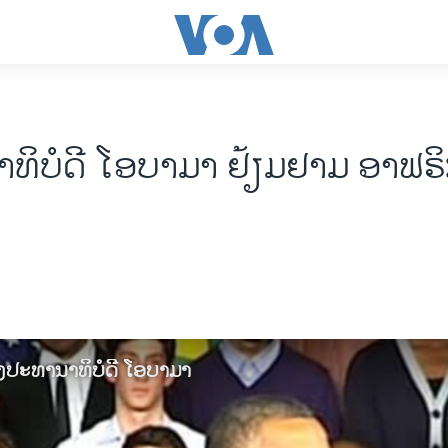
ທິບໍດີ ໂອບາມາ ຢ້ຽມຢາມ ອາຟຣິ
ງປະທານາທິບໍດີ ໂອບາມາ