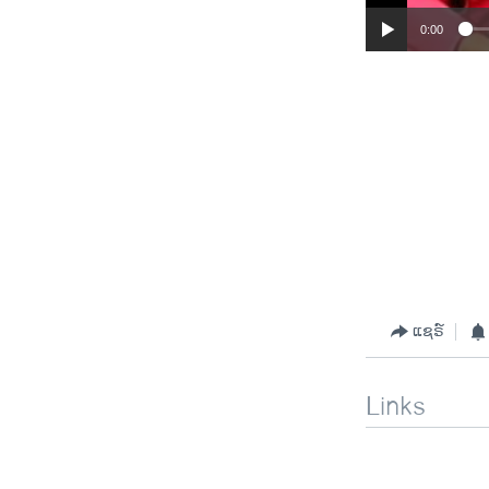
0:00
ແຊຣ໌
Links