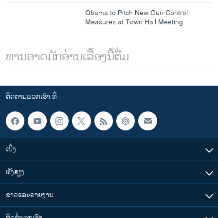
Obama to Pitch New Gun Control
Measures at Town Hall Meeting
ທ່ານອາດມັກອ່ານເລື້ອງນີ້ຕື່ມ
ຕິດຕາມພວກເຮົາ ທີ່
ເບິ່ງ
ຟັງສຽງ
ຂ່າວແລະລາຍງານ
ຕິດຕໍ່ພວກເຮົາ