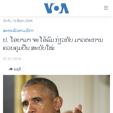
ລິ້ງ
ສຳຫລັບ
ເຂົ້າ
ວັນຈັນ, 10 ສິງຫາ 2026
ຫາ
ໂຮມເພຈ
ສະຫະລັດອາເມຣິກາ
ຂ້າມ
ລາວ
ປ. ໂອບາມາ ຈະໂອ້ລົມ ກ່ຽວກັບ ມາດຕະການ
ຂ້າມ
ອາເມຣິກາ
ຄວບຄຸມປືນ ສະບັບໃໝ່
ຂ້າມ
ໄປ
ການເລືອກຕັ້ງ ປະທານາທີບໍດີ ສະຫະລັດ 2024
ຫາ
07,01,2016
ຂ່າວ​ຈີນ
ຊອກ
ແຊຣ໌
ຄົ້ນ
ໂລກ
ເອເຊຍ
ອິດສະຫຼະພາບດ້ານການຂ່າວ
ຊີວິດຊາວລາວ
ຊຸມຊົນຊາວລາວ