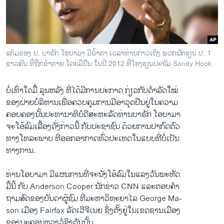
ວິທະຍາສາດ-ເທັກໂນໂລຈີ
ທຸລະກິດ
ພາສາອັງກິດ
ແກ້ມຂອງ ປ. ບາຣັກ ໂອບາມາ​ ມີນ້ຳຕາ ເວລາທ່ານກ່າວເຖິງ ພວກນັກຮຽນ ປ. 1
ວີດີໂອ
ຊາວຄົນ ທີ່ຖືກຂ້າຕາຍ ໂດຍມືປືນ ໃນປີ​ 2012​ ທີ່ໂຮງຮຽນປະຖົມ Sandy Hook.
ສຽງ
ບໍ່​ເທົ່າ​ໃດ​ມື້ ລຸນຫລັງ ​ທີ່​ໄດ້​ມີ​ການ​ປະກາດ​ ກ່ຽວ​ກັບ​ດຳລັດ​ໃໝ່​
ລາຍການກະຈາຍສຽງ
ຂອງ​ຝ່າຍ​ບໍລິຫານ​ເພື່ອ​ຄວບ​ຄຸມ​ການມີ​ອາວຸດ​ປືນ​ຢູ່​ໃນ​ຄວາມ
ຕິດຕາມພວກເຮົາ ທີ່
​ຄອບ​ຄອງ​ນັ້ນປະທານາທິບໍດີ​ສະຫະລັດທ່ານ​ບາ​ຣັກ ​ໂອ​ບາ​ມາ​
ລາຍງານ
ຈະໂອ້​ລົມເລື້ອງດັ່ງກ່າວນີ້ ກັບ​ປະຊາຊົນ ດ້ວຍ​ການ​ປາກົດ​ຕົວ​
ທາງ​ໂທລະພາບ​ ທີ່​ອອກ​ອາກາດ​ທົ່ວ​ປະ​ເທດ​ໃນແບບ​ທີ່​ບໍ່​ເປັນ
​ທາງ​ການ.
ພາສາຕ່າງໆ
ທ່ານໂອ​ບາ​ມາ ມີ​ແຜ​ນການທີ່​ຈະ​ນັ່ງ​ໂອ້​ລົມ​ໃນ​ແລງ​ວັນ​ພະຫັດ
​ມື້ນີ້ ​ກັບ Anderson Cooper ນັກ​ຂ່າວ CNN ​ແລະ​ຕອບ​ຄຳ​
ຖາມ​ສົດ​ຂອງ​ບັນດາ​ຜູ້​ຊົມ​ ທີ່​ມະຫາວິທະຍາ​ໄລ George Ma-
son ​ເມືອງ Fairfax ລັດ​ເວ​ີຈີ​ເນຍ ຊຶ່ງ​ຕັ້ງຢູ່​ໃນ​ເຂດຊານ​ເມືອງ​
ຂອງ​ນະຄອນຫຼວງວໍ​ຊິງ​ຕັນ​ນັ້ນ.