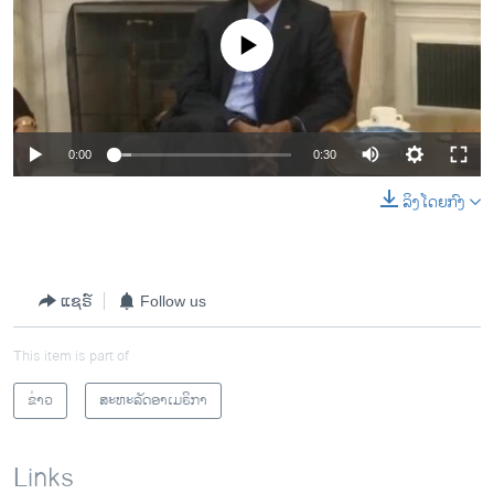
No media source currently available
0:00
0:30
ລິງໂດຍກົງ
ແຊຣ໌
Follow us
This item is part of
ຂ່າວ
ສະຫະລັດອາເມຣິກາ
Links