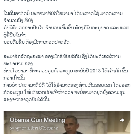
​ໃນຕົ້ນອາທິດ​ນີ້ ປະທານາທິບໍດີ​ໂອ​ບາ​ມາ ໄດ້​ປະກາດ​ໃຊ້ ​ມາດ​ຕະການ​
ຈຳນວນ​ນຶ່ງ ທີ່​ບັງ
ຄັບ​ໃຫ້ພວກ​ຂາຍ​ປືນ​ໃນ​ ຈຳນວນ​ເພີ້ມຂຶ້ນ ຕ້ອງ​ມີ​ໃບ​ອະນຸຍາດ ແລະ ພວກ​
ຜູ້​ຊື້ປືນ​ໃນຈຳ
ນວນຕື່ມ​ຂຶ້ນ ຕ້ອງ​ມີ​ການກວດ​ປະຫວັດ.
ສະມາຊິກ​ລັດຖະສະພາ​ ຂອງ​ພັກ​ຣີພັບ​ບລີ​ກັນ​ ຊຶ່ງ​ໄດ້​ປະຕິ​ເສດ​ຕໍ່​ການ​
ພະຍາຍາມ ຂອງ​
ທ່ານ​ໂອ​ບາ​ມາ​ ທີ່​ຈະ​ຄວບຄຸມ​ກົດ​ລະບຽບ ສະບັບ​ປີ 2013​ ໃຫ້ເຄັ່ງຄັດ ຂຶ້ນ
ກວ່າເກົ່ານັ້ນ
ກ່າວ​ວ່າ ປະທານາທິບໍດີ​ ໄດ້​ໃຊ້ອຳນາດ​ຂອງ​ທ່ານເກີນຂອບເຂດ ໂດຍ​ອອກ​
ກົດ​ລະບຽບ ໃໝ່ ທີ່​ພວກ​ເຂົາ​ເຈົ້າກ່າວ​ວ່າ​ ຈະ​ບໍ່​ສາມາດ​ຢຸດ​ຢັ້ງຄວາມ​ຮຸນ​
ແຮງ​ຈາກ​ອາວຸດ​ປຶຶ​ນໄດ້​ນັ້ນ.
Obama Gun Meeting
by
ສຽງອາເມຣິກາ ວີໂອເອລາວ