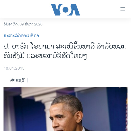
ລິ້ງ
ສຳຫລັບ
ເຂົ້າ
ວັນອາທິດ, 09 ສິງຫາ 2026
ຫາ
ໂຮມເພຈ
ສະຫະລັດອາເມຣິກາ
ຂ້າມ
ລາວ
ປ. ບາຣັກ ໂອບາມາ ສະເໜີຂຶ້ນພາສີ ສຳລັບພວກ
ຂ້າມ
ອາເມຣິກາ
ຄົນຮັ່ງມີ ແລະພວກບໍລິສັດໃຫຍ່ໆ
ຂ້າມ
ໄປ
ການເລືອກຕັ້ງ ປະທານາທີບໍດີ ສະຫະລັດ 2024
ຫາ
18,01,2015
ຂ່າວ​ຈີນ
ຊອກ
ແຊຣ໌
ຄົ້ນ
ໂລກ
ເອເຊຍ
ອິດສະຫຼະພາບດ້ານການຂ່າວ
ຊີວິດຊາວລາວ
ຊຸມຊົນຊາວລາວ