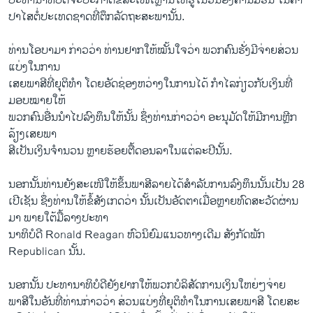
ປະທານາທິບໍດີ​ຈະ​ປະກາດ​ຂໍ້​ສະ​ເໜີ​ເຫຼົ່າ​ນີ້ໃຫ້​ຮູ້​ໃນ​ວັນ​ອັງຄານ​ມື້ຮື​ນີ້ ​ໃນ​ຄຳ​
ປາ​ໄສ​ຕໍ່​ປະ​ເທດ​ຊາດ​ທີ່​ຕຶກ​ລັດຖະສະພານັ້ນ.
ທ່ານ​ໂອ​ບາ​ມາ ກ່າວ​ວ່າ ທ່ານ​ຢາກ​ໃຫ້​ໝັ້ນ​ໃຈ​ວ່າ ພວກ​ຄົນ​ຮັ່ງມີ​ຈ່າຍ​ສ່ວນ​
ແບ່ງ​ໃນ​ການ
ເສຍພາສີ​ທີ່​ຍຸຕິ​ທຳ ​ໂດຍ​ອັດ​ຊ່ອງ​ຫວ່າງ​ໃນ​ການ​ໄດ້ ກຳ​ໄລ​ກ່ຽວ​ກັບ​ເງິນ​ທີ່​
ມອບ​ໝາຍໃຫ້
ພວກ​ຄົນອື່ນ​ນຳໄປລົງທຶນໃຫ້​ນັ້ນ ຊຶ່ງ​ທ່ານກ່າວ​ວ່າ ອະນຸມັດ​ໃຫ້​ມີ​ການ​ຫຼີ​ກ
ລ້ຽງ​ເສຍ​ພາ
ສີ​ເປັນ​ເງິນ​ຈຳນວນ ​ຫຼາຍຮ້ອຍ​ຕື້​ດອນ​ລາ​ໃນ​ແຕ່ລະ​ປີ​ນັ້ນ.
ນອກ​ນັ້ນ​ທ່ານ​ຍັງ​ສະ​ເໜີ​ໃຫ້​ຂຶ້ນ​ພາສີ​ລາຍ​ໄດ້​ສຳລັບ​ການ​ລົງທຶນ​ນັ້ນ​ເປັນ 28
​ເປີ​ເຊັນ ຊຶ່ງ​ທ່ານ​ໃຫ້​ຂໍ້​ສັງ​ເກດ​ວ່າ ນັ້ນ​ເປັນ​ອັດຕາ​ເມື່ອ​ຫຼາຍ​ທົດ​ສະ​ວັດ​ຜ່ານ​
ມາ ພາຍ​ໃຕ້​ມື້​ລາງ​ປະທາ
ນາທິບໍດີ Ronald Reagan ຫົວ​ນິຍົມ​ແນວທາງ​ເດີມ ສັງກັດ​ພັກ
Republican ນັ້ນ.
ນອກນັ້ນ ປະທານາທິບໍດີ​ຍັງ​ຢາກ​ໃຫ້​ພວກ​ບໍລິສັດ​ການ​ເງິນ​ໃຫຍ່ໆ​ຈ່າຍ​
ພາສີ​ໃນ​ອັນ​ທີ່​ທ່ານ​ກ່າວ​ວ່າ ສ່ວນ​ແບ່ງ​ທີ່​ຍຸຕິ​ທຳ​ໃນ​ການ​ເສຍພາສີ ​ໂດຍ​ສະ​