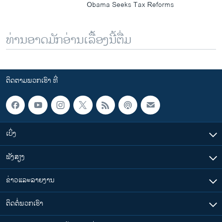
Obama Seeks Tax Reforms
ທ່ານອາດມັກອ່ານເລື້ອງນີ້ຕື່ມ
ຕິດຕາມພວກເຮົາ ທີ່
ເບິ່ງ
ຟັງສຽງ
ຂ່າວແລະລາຍງານ
ຕິດຕໍ່ພວກເຮົາ