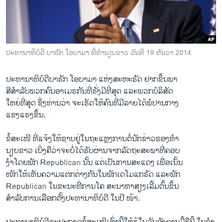
ວິທະຍາສາດ-ເທັກໂນໂລຈີ
ທຸລະກິດ
ພາສາອັງກິດ
ປະທານາທິບໍດີ ບາຣັກ ໂອບາມາ ທີ່ທຳນຽບຂາວ ວັນທີ 19 ທັນວາ 2014
ວີດີໂອ
ປະທານາທິບໍດີ​ບາຣັກ ​ໂອ​ບາ​ມາ ​ແຫ່ງ​ສະຫະຣັດ ຢາກ​ຂຶ້ນ​ພາ
ສຽງ
ສີສຳລັບພວກ​ຄົນ​ອາ​ເມຣກັນ​ທີ່​ຮັ່ງມີ​ທີ່​ສຸດ ​ແລະ​ພວກ​ບໍລິສັດ​
ລາຍການກະຈາຍສຽງ
ໃຫຍ່​ທີ່​ສຸດ ຊຶ່ງ​ທ່ານ​ວ່າ ຈະ​ເຮັດ​ໃຫ້​ຄົນທີ່​ມີ​ລາຍ​ໄດ້​ພໍ​ປານ​ກາງ​
ຕິດຕາມພວກເຮົາ ທີ່
ແຂງ​ແຮງ​ຂຶ້ນ.
ລາຍງານ
ຂໍ້​ສະ​ເໜີ ທີ່​ແຈ້ງ​ໃຫ້​ຊາບ​ຢູ່​ໃນ​ຖະ​ແຫຼ​ງການ​ຕໍ່​ນັກ​ຂ່າວ​ຂອງ​ທຳ
ນຽບຂາວ ​ເບິ່ງ​ຄື​ວ່າ​ຈະ​ບໍ່​ໄດ້​ຮັບ​ຜ່ານ​ຈາກລັດຖະສະພາ​ທີ່​ຄອບ
ພາສາຕ່າງໆ
​ງຳ​ໂດຍ​ພັກ Republican ນັ້ນ ​ແຕ່​ເປັນ​ການສະ​ແດງ ເພື່ອ​ເນັ້ນ​
ໜັກ​ໃຫ້ເຫັນຄວາມ​ແຕກ​ຕ່າງ​ກັນ​ໃນ​ພັກ​ເດ​ໂມ​ແກຣັດ ​ແລະ​ພັກ
Republican ​ໃນ​ຂະນະ​ທີ່​ການ​ໂຄ ສະນາ​ຫາ​ສຽງ​ເລີ້ມ​ຕົ້ນຂຶ້ນ
ສຳລັບ​ການ​ເລືອກ​ຕັ້ງ​ປະທານາທິບໍດີ​ ໃນປີ ໜ້າ.