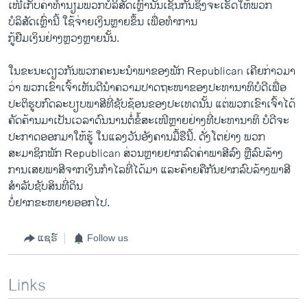
ເໜີ​ເກັບ​ຄ່າ​ທຳນຽມພວກ​ບໍລິສັດ​ເຫຼົ່າ​ນັ້ນ​ເຊັ່ນ​ກັນຊຶ່ງ​ຈະ​ເຮັດ​ໃຫ້ພວກ​
ບໍລິສັດ​ເຫຼົ່າ​ນີ້ ໃຊ້​ຈ່າຍ​ເງິນຫຼາຍ​ຂຶ້ນ ​ເພື່ອ​ທຳ​ການ
​ກູ້​ຢືມ​ເງິນ​ຢ່າງຫຼວງ​ຫຼາຍ​ນັ້ນ.
​ໃນ​ຂະນະ​ດຽວ​ກັນ​ພວກ​ຄະນະ​ນຳພາ​ຂອງພັກ Republican ​ເຄີຍ​ກ່າວ​ມາ​
ວ່າ ພວກ​ເຂົາ​ເຈົ້າ​ເຫັນ​ດີ​ນຳ​ຄວາມ​ປາດ​ຖະໜາ​ຂອງ​ປະທານາທິບໍດີ​ເພື່ອ​
ປະຕິ​ຮູບ​ກົດ​ລະບຽບ​ພາສີ​ທີ່​ຊັບຊ້ອນ​ຂອງ​ປະ​ເທດ​ນັ້ນ ​ແຕ່​ພວກ​ເຂົາ​ເຈົ້າ​ໄດ້​
ຄັດຄ້ານ​ມາ​ເປັນ​ເວລາ​ດົນ​ນານ​ຕໍ່​ຂໍ້​ສະ​ເໜີ​ຫຼາຍ​ຢ່າງ​ທີ່​ປະທານາ​ທິ ບໍດີ​ຈະ​
ປະກາດ​ອອກ​ມາ​ໃຫ້​ຮູ້ ​ໃນ​ແລງ​ວັນ​ອັງຄານ​ມື້ຮື​ນີ້. ດັ່ງ​ໂຕ​ຢ່າງ ພວກ​
ສະມາຊິກ​ພັກ Republican ສ່ວນ​ຫຼາຍ​ຢາກ​ລົດ​ຄ່າ​ພາສີ​ລົງ ຫຼື​ລົບ​ລ້າງ​
ການ​ເສຍ​ພາສີ​ຈາກ​ເງິນ​ກຳ​ໄລ​ທີ່​ໄດ້​ມາ ​ແລະ​ຄ້າຍຄື​ກັນ​ຢາກ​ລົບ​ລ້າງ​ພາສີ​
ສຳ​ລັບຊັບ​ສິນ​ທີ່​ດິນ
ບໍ່​ຢາກ​ຂະຫຍາ​ຍອອກ​ໄປ.
ແຊຣ໌
Follow us
Links