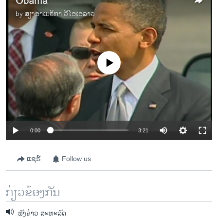
Obama
by
ສຽງອາເມຣິກາ ວີໂອເອລາວ
No media source currently available
0:00
3:21
ແຊຣ໌
Follow us
ກ່ຽວຂ້ອງກັນ
ຟັງຂ່າວ ສະຫະລັດ