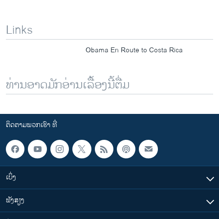
Links
Obama En Route to Costa Rica
ທ່ານອາດມັກອ່ານເລື້ອງນີ້ຕື່ມ
ຕິດຕາມພວກເຮົາ ທີ່
ເບິ່ງ
ຟັງສຽງ