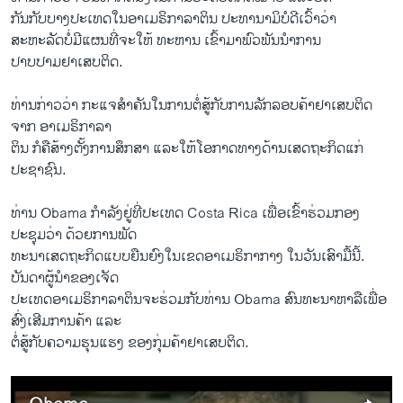
ກັນກັບ​ບາງປະ​ເທດໃນອາ​ເມຣິກາ​ລາ​ຕິນ ປະທາ​ນາ​ມິ​ບໍດີ​ເວົ້າ​ວ່າ
ສະຫະລັດບໍ່​ມີ​ແຜນ​ທີ່​ຈະ​ໃຫ້ ທະຫານ ເຂົ້າ​ມາ​ພົວພັນ​ນໍາ​ການ
​ປາບ​ປາມຢາ​ເສບ​ຕິດ.
ທ່ານ​ກ່າວ​ວ່າ ກະ​ແຈ​ສຳຄັນໃນ​ການ​ຕໍ່ສູ້ກັບການ​ລັກລອບ​ຄ້າ​ຢາ​ເສບ​ຕິດ​
ຈາກ ​ອາເມຣິກາລາ
ຕິນ ​ກໍ​ຄື​ສ້າງ​ຕັ້ງການ​ສຶກສາ ​ແລະໃຫ້ໂອກາດ​ທາງ​ດ້ານເສດຖະກິດ​ແກ່
ປະຊາຊົນ.
ທ່ານ Obama ກຳລັງຢູ່​ທີ່​ປະ​ເທດ Costa Rica ​ເພື່ອ​ເຂົ້າຮ່ວມ​ກອງ​
ປະຊຸມ​ວ່າ ດ້ວຍ​ການ​ພັດ
ທະນາ​ເສດຖະກິດ​ແບບ​ຍືນ​ຍົງໃນ​ເຂດ​ອາ​ເມຣິກາ​ກາງ ​ໃນວັນ​ເສົາ​ມື້ນີ້.
ບັນດາ​ຜູ້​ນໍາຂອງ​ເຈັດ​
ປະ​ເທດອາ​ເມຣິກາ​ລາ​ຕິນຈະ​ຮ່ວມ​ກັບທ່ານ Obama ສົນທະນາ​ຫາລື​ເພື່ອ
ສົ່ງ​ເສີມ​ການ​ຄ້າ ​ແລະ
​ຕໍ່ສູ້​ກັບ​ຄວາມ​ຮຸນ​ແຮງ​ ຂອງກຸ່ມຄ້າ​ຢາ​ເສບ​ຕິດ.