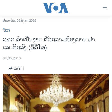
ລິ້ງ
ສຳຫລັບ
ເຂົ້າ
ວັນອາທິດ, 09 ສິງຫາ 2026
ຫາ
ໂຮມເພຈ
ໂລກ
ຂ້າມ
ລາວ
ສຫລ ດຳເນີນງານ ຕັດຄວາມຕ້ອງການ ຢາ
ຂ້າມ
ອາເມຣິກາ
ເສບຕິດລົງ (ວີດີໂອ)
ຂ້າມ
ໄປ
ການເລືອກຕັ້ງ ປະທານາທີບໍດີ ສະຫະລັດ 2024
ຫາ
04,05,2013
ຂ່າວ​ຈີນ
ຊອກ
ແຊຣ໌
ຄົ້ນ
ໂລກ
ເອເຊຍ
ອິດສະຫຼະພາບດ້ານການຂ່າວ
ຊີວິດຊາວລາວ
ຊຸມຊົນຊາວລາວ