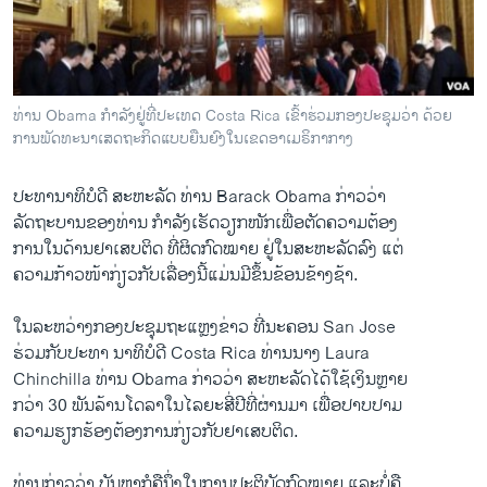
ວິທະຍາສາດ-ເທັກໂນໂລຈີ
ທຸລະກິດ
ພາສາອັງກິດ
ທ່ານ Obama ກຳລັງຢູ່​ທີ່​ປະ​ເທດ Costa Rica ​​ເຂົ້າຮ່ວມ​ກອງ​ປະຊຸມ​ວ່າ ດ້ວຍ​
ວີດີໂອ
ການ​ພັດທະນາ​ເສດຖະກິດ​ແບບ​ຍືນ​ຍົງ​​ໃນ​ເຂດ​ອາ​ເມຣິກາ​ກາງ
ສຽງ
ປະທານາທິບໍດີ ສະຫະລັດ ທ່ານ Barack Obama ກ່າວ​ວ່າ
ລາຍການກະຈາຍສຽງ
ລັດຖະບານ​ຂອງ​ທ່ານ ກໍາລັງ​ເຮັດ​ວຽກ​ໜັກເພື່ອ​ຕັດ​ຄວາມ​ຕ້ອງ
ຕິດຕາມພວກເຮົາ ທີ່
ການ​ໃນດ້ານຢາ​ເສບ​ຕິດ ​ທີ່​ຜິ​ດກົດໝາຍ ຢູ່​ໃນສະຫະລັດລົງ ​ແຕ່​
ລາຍງານ
ຄວາມ​ກ້າວໜ້າ​ກ່ຽວ​ກັບ​ເລື່ອງ​ນີ້​ແມ່ນມີ​ຂຶ້ນຂ້ອນ​ຂ້າງຊ້າ.
​ໃນ​ລະຫວ່າງ​ກອງ​ປະຊຸມ​ຖະ​ແຫຼງຂ່າວ ທີ່​ນະຄອນ San Jose
ພາສາຕ່າງໆ
ຮ່ວມກັບປະທາ ນາທິບໍດີ Costa Rica ທ່າ​ນນາງ Laura
Chinchilla ທ່ານ Obama ກ່າວ​ວ່າ ສະຫະລັດ​ໄດ້​ໃຊ້​ເງິນຫຼາຍ
ກວ່າ 30 ພັນ​ລ້ານ​ໂດ​ລາໃນ​ໄລຍະສີ່ປີ​ທີ່​ຜ່ານມາ ​ເພື່ອ​ປາບ​ປາມ
​ຄວາມ​ຮຽກຮ້ອງຕ້ອງການ​ກ່ຽວ​ກັບ​ຢາ​ເສບ​ຕິດ.
ທ່ານ​ກ່າວ​ວ່າ ບັນຫາ​ກໍ​ຄືນຶ່ງ​ໃນ​ການ​ປະຕິບັດກົດໝາຍ ​ແລະ​ບໍ່​ຄື​