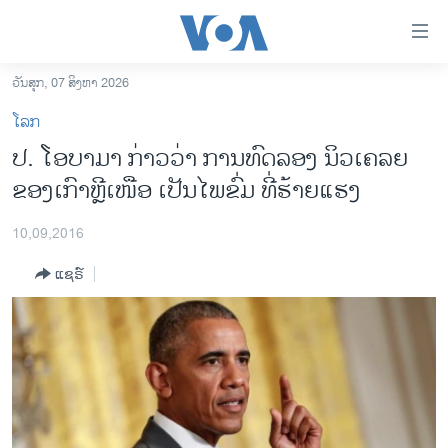
ລິ້ງ
ສຳຫລັບ
ເຂົ້າ
ວັນສຸກ, 07 ສິງຫາ 2026
ຫາ
ໂຮມເພຈ
ໂລກ
ຂ້າມ
ລາວ
ປ. ໂອບາມາ ກ່າວວ່າ ການທົດລອງ ນິວເຄລຍ
ຂ້າມ
ອາເມຣິກາ
ຂອງເກົາຫຼີເໜືອ ເປັນໄພຂົ່ມ ທີ່ຮ້າຍແຮງ
ຂ້າມ
ໄປ
ການເລືອກຕັ້ງ ປະທານາທີບໍດີ ສະຫະລັດ 2024
ຫາ
10,09,2016
ຂ່າວ​ຈີນ
ຊອກ
ແຊຣ໌
ຄົ້ນ
ໂລກ
ເອເຊຍ
ອິດສະຫຼະພາບດ້ານການຂ່າວ
ຊີວິດຊາວລາວ
ຊຸມຊົນຊາວລາວ