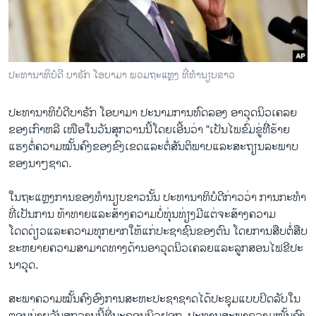
ວິທະຍາສາດ-ເທັກໂນໂລຈີ
ທຸລະກິດ
ພາສາອັງກິດ
ປະທານາທິບໍດີ ບາຣັກ ໂອບາມາ ພວມຖະແຫຼງ ທີ່ທຳນຽບຂາວ
ວີດີໂອ
ປະທານາທິບໍດີ​ບາຣັກ ​ໂອບາ​ມາ​ ປະນາມ​ການ​ທົດ​ລອງ ​ອາວຸດ​ນິວ​ເຄລຍ
ສຽງ
ຂອງ​ເກົາຫລີ ເໜືອ​ໃນ​ວັນ​ສຸກ​ວານ​ນີ້​ໂດຍ​ເອີ້ນວ່າ “​ເປັນ​ໄພ​ຂົ່ມຂູ່ທີີ່​ຮ້າຍ​
ລາຍການກະຈາຍສຽງ
ແຮງຕໍ່​ຄວາມໝັ້ນຄົງ​ຂອງ​ຂົງ​ເຂດ​ແລະ​ຕໍ່​ສັນຕິພາບ​ແລະ​ສະຖຽນ​ລະ​ພາບ​
ຕິດຕາມພວກເຮົາ ທີ່
ຂອງ​ນາໆ​ຊາດ.
ລາຍງານ
​ໃນ​ຖະ​ແຫຼງການ​ຂອງ​ທຳນຽບຂາວນັ້ນ ປະທານາທິບໍດີ​ກ່າວ​ວ່າ ການ​ກະທຳ​
ທີ່​ເປັນ​ການ ​ທ້າ​ທາຍ​ແລະ​ສ້າງ​ຄວາມ​ບໍ່​ທຸ່ນ​ທ່ຽງມີ​ແຕ່​ຈະ​ສ້າງ​ຄວາມ​
ພາສາຕ່າງໆ
ໂດດດ່ຽວ​ແລະຄວາມທຸກ​ຍາກ​ໃຫ້​ແກ່​ປະ​ຊາ​ຊົນຂອງ​ຕົນ ​ໂດຍ​ການ​ສືບ​ຕໍ່​ສືບ​
ຂະຫຍາຍ​ຄວາມ​ສາມາດ​ທາງ​ດ້ານ​ອາວຸດ​ນິວ​ເຄລຍ​ແລະ​ລູກ​ສອນ​ໄຟ​ຂີ​ປະ​
ນາ​ວຸດ.
ສະພາ​ຄວາມ​ໝັ້ນຄົງ​ອົງການ​ສະຫະ​ປະຊາ​ຊາດ​ໄດ້​ປະຊຸມ​ແບບ​ປິດ​ລັບ​ໃນ​