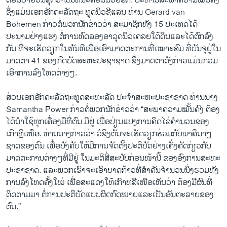
ຕອນບ່າຍ​ວັນ​ສຸກ​ວານ​ນີ້ທີ່​ນະຄອນ​ນິວຢອກ. ປະທານ​ສະພາ​ຄວາມ​ໝັ້ນຄົງ
ຊຶ່ງແມ່ນ​ເອກ​ອັກຄະ​ລັດຖະ ທູດ​ນິວ​ຊີ​ແລນ​ ທ່ານ Gerard van
Bohemen ກ່າວ​ຕໍ່​ພວກ​ນັກ​ຂ່າວ​ວ່າ ສະມາຊິກ​ທັງ 15 ປະ​ເທດ​ໄດ້​
ປະນາມ​ຢ່າງ​ແຮງ ຕໍ່​ການ​ທົດລອງ​ອາວຸດ​ນິວ​ເຄລຍ​ໃຕ້​ດິນແລະ​ໄດ້​ຕົກລົງ​
ກັນ ທີ່​ຈະ​ເຮັດ​ວຽກ​ໃນ​ທັນທີ​ເພື່ອເອົາ​ມາດ​ຕະການ​ທີ່​ເໝາະ​ສົມ ທີ່​ບັນຈຸ​ຢູ່​ໃນ​
ມາດຕາ 41 ຂອງ​ກົດ​ບັດ​ສະຫະ​ປະຊາ​ຊາດ ຊຶ່ງ​ມາດຕາ​ດັງ​ກ່າວແມ່ນ​ກວມ​
ເອົາ​ການ​ລົງ​ໂທດ​ຕ່າງໆ.
ສ່ວນ​ເອກ​ອັກຄະ​ລັດຖະທູດ​ສະຫະລັດ ​ປະຈຳ​ສະຫະ​ປະຊາ​ຊາດ ທ່ານ​ນາງ
Samantha Power ກ່າວ​ຕໍ່​ພວກ​ນັກ​ຂ່າວ​ວ່າ “ສະພາ​ຄວາມ​ໝັ້ນຄົງ​ ຕ້ອງ​
ໄດ້​ນຳໃຊ້​ທຸກ​ເຄື່ອງມື​ທີ່​ຕົນ ​ມີຢູ່ ​ເພື່ອ​ປ່ຽນ​ແປງ​ການ​ຄິດ​ໄລ່​ຄຳນວນ​ຂອງ​
ເກົາຫຼີ​ເໜືອ. ທ່ານ​ນາງ​ກ່າວ​ວ່າ ວໍ​ຊິງ​ຕັນ​ຈະ​ເຮັດ​ວຽກ​ຮ່ວມ​ກັບ​ພາຄີ​ນາໆ​
ຊາດ​ຂອງ​ຕົນ ​ເພື່ອ​ບັງຄັບ​ໃຫ້​ມີ​ການຈັດຕັ້ງປະຕິບັດ​ຢ່າງ​ເຄັ່ງ​ຄັດ​ກ່ຽວ​ກັບ​
ມາດ​ຕະການ​ຕ່າງໆ​ທີ່​ມີ​ຢູ່ ​ໃນ​ມະຕິ​ສີ່​ສະບັບ​ກ່ອນ​ໜ້ານີ້ ຂອງ​ອົງການ​ສະຫະ​
ປະຊາ​ຊາດ. ​ແລະ​ພວກ​ເຮົາ​ຈະ​ເອົາ​ບາດກ້າວ​ທີ່​ສຳຄັນ​ຈຳນວນ​ນຶ່ງຮວມທັງ​
ການ​ລົງ​ໂທດ​ຄັ້ງ​ໃໝ່ ​ເພື່ອ​ສະ​ແດງໃຫ້​ເກົາຫລີ​ເໜືອ​ເຫັນ​ວ່າ ຕ້ອງ​ມີ​ຜົນ​ທີ່​
ຕິດຕາມ​ມາ ຕໍ່​ການ​ປະຕິບັດ​ແບບ​ຜິດ​ກົດໝາຍ​ແລະ​ເປັນ​ອັນຕະລາຍ​ຂອງ​
ຕົນ.”