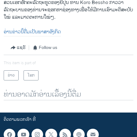
ສ່ວນ​ເອກ​ອັກຄະ​ລັດຖະທູດ​ຂອງ​ຍີ່ປຸ່ນ ທ່ານ Koro Bessho ກ່າວ​ວ່າ
ລັດຖະບານ​ຂອງ​ທ່ານ​ຈະ​ຊອກ​ຫາ​ຊ່ອງ​ທາງ​ເພື່ອ​ໃຫ້​ມີ​ການ​ເອົາ​ມະຕິ​ສະບັບ​
ໃໝ່ ​ແລະມາດ​ຕະການ​ໃໝ່ໆ.
ອ່ານຂ່າວນີ້ຕື່ມເປັນພາສາອັງກິດ
ແຊຣ໌
Follow us
This item is part of
ຂ່າວ
ໂລກ
ທ່ານອາດມັກອ່ານເລື້ອງນີ້ຕື່ມ
ຕິດຕາມພວກເຮົາ ທີ່