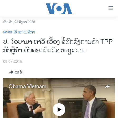
ລິ້ງ
ສຳຫລັບ
ເຂົ້າ
ວັນເສົາ, 08 ສິງຫາ 2026
ຫາ
ໂຮມເພຈ
ສະຫະລັດອາເມຣິກາ
ຂ້າມ
ລາວ
ປ. ໂອບາມາ ຫາລື ເລື້ອງ ຂໍ້ຕົກລົງການຄ້າ TPP
ຂ້າມ
ອາເມຣິກາ
ກັບຜູ້ນຳ ພັກຄອມນິວນິສ ຫວຽດນາມ
ຂ້າມ
ໄປ
ການເລືອກຕັ້ງ ປະທານາທີບໍດີ ສະຫະລັດ 2024
ຫາ
08,07,2015
ຂ່າວ​ຈີນ
ຊອກ
ແຊຣ໌
ຄົ້ນ
ໂລກ
ເອເຊຍ
Obama Vietnam
ອິດສະຫຼະພາບດ້ານການຂ່າວ
ຊີວິດຊາວລາວ
No media source currently available
ຊຸມຊົນຊາວລາວ