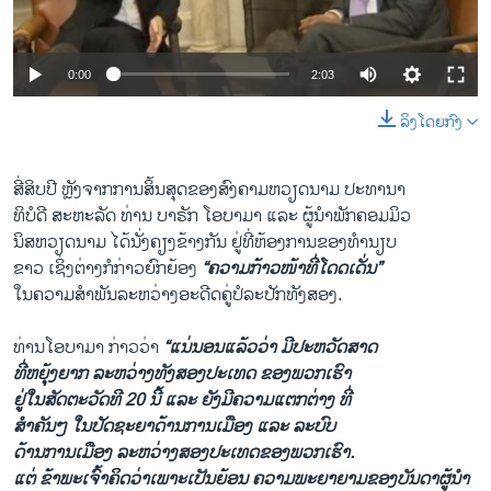
ວິທະຍາສາດ-ເທັກໂນໂລຈີ
ທຸລະກິດ
0:00
2:03
ພາສາອັງກິດ
ລິງໂດຍກົງ
ວີດີໂອ
ສຽງ
ສີ່​ສິບ​ປີ ຫຼັງຈາກ​ການ​ສິ້ນ​ສຸດ​ຂອງ​ສົງຄາມ​ຫວຽດນາມ ປະທານາ
ທິບໍດີ ສະຫະລັດ ທ່ານ ບາຣັກ ​ໂອ​ບາ​ມາ ​ແລະ ຜູ້ນຳພັກ​ຄອມ​ມິ​ວ
ລາຍການກະຈາຍສຽງ
ຕິດຕາມພວກເຮົາ ທີ່
ນິສຫວຽດນາມ ​ໄດ້ນັ່ງ​ຄຽງ​ຂ້າງກັນ ​ຢູ່​ທີ່​ຫ້ອງການ​ຂອງ​ທຳນຽບ
ລາຍງານ
ຂາວ ເຊິ່ງຕ່າງ​ກໍ​ກ່າວຍົກຍ້ອງ
“ຄວາມ​ກ້າວໜ້າ​ທີ່​ໂດດ​ເດັ່ນ”
​
ໃນຄວາມສຳພັນ​ລະຫວ່າງ​ອະດີດ​ຄູ່​ປໍ​ລະ​ປັກທັງສອງ.
ພາສາຕ່າງໆ
ທ່ານ​ໂອ​ບາ​ມາ ກ່າວ​ວ່າ
“​ແນ່ນອນ​ແລ້ວ​ວ່າ ມີ​ປະຫວັດສາດ
​ທີ່​ຫຍຸຸ້ງຍາກ ລະຫວ່າງ​ທັງ​ສອງ​ປະ​ເທດ​ ຂອງ​ພວກ​ເຮົາ
ຢູ່​ໃນ​ສັດຕະ​ວັດ​ທີ 20 ນີ້ ​ແລະ ຍັງມີຄວາມ​ແຕກ​ຕ່າງ​ ທີ່​
ສຳຄັນໆ ​ໃນ​ປັດ​ຊະ​ຍາ​ດ້ານ​ການ​ເມືອງ ​ແລະ ລະບົບ​
ດ້ານ​ການ​ເມືອງ​ ລະຫວ່າງ​ສອງ​ປະ​ເທດ​ຂອງ​ພວກ​ເຮົາ. ​
ແຕ່ ຂ້າພະ​ເຈົ້າຄິດ​ວ່າເພາະ​ເປັນ​ຍ້ອນ ຄວາມ​ພະຍາຍາມ​ຂອງບັນດາຜູ້ນຳ