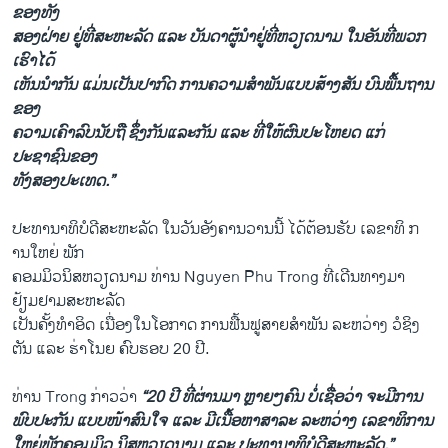
ຂອງ​ທັງ​
ສອງຝ່າຍ ຢູ່​ທີ່​ສະຫະລັດ ​ແລະ ບັນດາ​ຜູ້ນຳ​ຢູ່​ທີ່​ຫວຽດນາມ ໃນອັນ​ທີ່​ພວກ​
ເຮົາໄດ້​
ເຫັນ​ນຳ​ກັນ ​ແມ່ນ​ເປັນ​ປາກົດ ການຄວາມສຳພັນແບບສ້າງສັນ ບົນ​ພື້ນຖານ​
ຂອງ​
ຄວາມເຄົາລົບນັບຖື​ ຊຶ່ງ​ກັນ​ແລະ​ກັນ​ ແລະ ທີ່ໃຫ້​ຜົນ​ປະ​ໂຫຍ​ດ ແກ່​
ປະຊາຊົນ​ຂອງ​
ທັງ​ສອງ​ປະ​ເທດ.”
ປະທານາທິບໍດີ​ສະຫະ​ລັດ ​ໃນ​ວັນ​ອັງຄານ​ວານ​ນີ້ ​ໄດ້​ຕ້ອນຮັບ ​ເລຂາທິ ກ​
ານ​ໃຫຍ່ ພັກ​
ຄອມ​ມິ​ວນິສຫວຽດນາມ ທ່ານ Nguyen Phu Trong ​ທີ່​ເດີນທາງ​ມາ​
ຢ້ຽມຢາມ​ສະຫະລັດ
​ເປັນຄັ້ງທຳ​ອິດ ເນື່ອງໃນໂອກາດ ການ​ຟື້ນ​ຟູສາຍ​ສຳພັນ ລະຫວ່າງ ວໍ​ຊິງ​
ຕັນ ​ແລະ ຮ່າ​ໂນ​ຍ ຄົບຮອ​ບ 20 ປີ.
ທ່ານ Trong ກ່າວ​ວ່າ
“20 ປີ ທີ່​ຜ່ານ​ມາ ຫຼາຍໆຄົນ ​ບໍ່ເຊື່ອ​ວ່າ ຈະ​ມີ​ການ​
ພົບ​ປະກັນ ​ແບບ​ໜ້າ​ສົນ​ໃຈ ​ແລະ ມີເນື້ອຫາສາລະ ລະຫວ່າງ ​ເລຂາທິການ​
ໃຫຍ່ພັກ​ຄອມ​ມິ​ວ ນິສຫວຽດນາມ ​ແລະ ປະທານາທິບໍດີ​ສະຫະລັດ.”