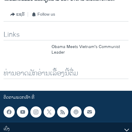
ແຊຣ໌
Follow us
Links
Obama Meets Vietnam's Communist
Leader
ທ່ານອາດມັກອ່ານເລື້ອງນີ້ຕື່ມ
ຕິດຕາມພວກເຮົາ ທີ່
ເບິ່ງ