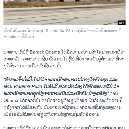
ວິທະຍາສາດ-ເທັກໂນໂລຈີ
ທຸລະກິດ
ພາສາອັງກິດ
ເຮຶອບິນຖີ້ມລະເບີດ ຣັດເຊຍ Sukhoi Su-24 ກຳລັງຂຶ້ນ ຈາກເດິ່ນບິນທະຫານທີ່
ວີດີໂອ
Hmeimim ທີ່ຊີເຣຍ.
ສຽງ
ປະທານາທິບໍດີ​ Barack Obama ​ໄດ້​ມີ​ຄວາມຄວາມ​ສົງ​ໄສ​ຢ່າງແຮງ​ທີ່ວ່າ
ລາຍການກະຈາຍສຽງ
ສະຫະລັດ​ ຈະສາມາດ​ເຊື່ອ ຣັດ​ເຊຍ ​ໄດ້ຫຼື​ບໍ່ ທີ່ວ່າ ຈະ​ເປັນ​ຄູ່ຕຳ​ແໜ່​ງທີ່​ຈະ​
ຕິດຕາມພວກເຮົາ ທີ່
ຍຸຕິ​ສົງຄາມ​ກາງ​ເມືອງ​ໃນຊີ​ເຣ​ຍ ນັ້ນ.
ລາຍງານ
“ຂ້າພະ​ເຈົ້າ​ບໍ່​ໝັ້ນໃຈທີ່ວ່າ ​ພວກເຮົາ​ສາມ​າດ​ໄວ້​ວາງ​ໃຈຣັດ​ເຊຍ ​ແລະ
ທ່ານ Vladimir Putin ​ໃນອັນທີ່​ ພວກ​ເຮົາຕ້ອງ​ໄດ້​ທົດ​ສອບ ຫລື​ບໍ່ ວ່າ​
ພາສາຕ່າງໆ
ພວກ​ເຮົາ​ສາມາດ​ຢຸດ​ຍິງຈາກ​ການເປັນ​ປໍ​ລະ​ປັກ​ກັນ ​ຢ່າງ​ແທ້​ຈິງ”
ທ່ານ
Obama ​ໄດ້​ກ່າວ​ຕໍ່​ບັນດາ​ນັກ​ຂ່າວ​ຢູ່ທຳນຽບຫ້າ​ແຈ​ ໃນ​ວັນ​ພະຫັດ​ວານ​ນີ້​
ຫລັງ​ຈາກ​ໄດ້​ພົບ​ປະ​ກັບ ບັນດາ​ສະມາຊິກ​ສະພາ​ຄວາມ​ໝັ້ນຄົງ​ຂອງ​ທ່ານ ​
ເພື່ອໂອ້​ລົມສົນທະນາກ່ຽວ​ກັບ​ການ​ຕໍ່ສູ້​ຕ້ານກຸ່ມ​ລັດ​ອິສລາມ.
ປະທານາທິບໍດີ​ກ່າວ​ວ່າ ຣັດ​ເຊຍ​ອາດ​ບໍ່​ສາມາດ​ຊ່ວຍ​ໃນ​ການ​ຍຸຕິ​ຄວາມ​ຮຸ​ນ