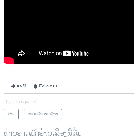
ແຊຣ໌
Follow us
This item is part of
ຂ່າວ
ສະຫະລັດອາເມຣິກາ
ທ່ານອາດມັກອ່ານເລື້ອງນີ້ຕື່ມ