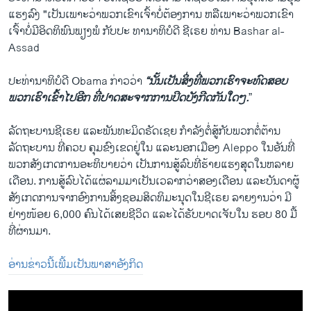
ແຮງລົງ "​ເປັນ​ເພາະວ່າພວກ​ເຂົາ​ເຈົ້າ​ບໍ່​ຕ້ອງການ ຫລືເພາະວ່າພວກ​ເຂົາ​
ເຈົ້າ​ບໍ່​ມີ​ອິດ​ທິພົນ​ພຽງພໍ ກັບປະ ທານາທິບໍດີ ຊີ​ເຣຍ ທ່ານ Bashar al-
Assad
ປະ​ທ່າ​ນາ​ທິບໍດີ Obama ກ່າວ​ວ່າ
“ນັ້ນ​ເປັນ​ສິ່ງ​ທີ່ພວກ​ເຮົາ​ຈະ​ທົດ​ສອບ
ພວກ​ເຮົາ​ເຂົ້າ​ໄປອີກ ​ທີ່ປາດ​ສະ​ຈາກ​ການປິດ​ບັງ​ກີດ​ກັນ​ໃດໆ.
”
ລັດຖະບານ​ຊີ​ເຣຍ ​ແລະ​ພັນທະ​ມິດຣັດ​ເຊຍ ກຳລັງ​ຕໍ່ສູ້​ກັບ​ພວກ​ຕໍ່ຕ້ານ​
ລັດຖະບານ ທີ່​ຄວບ ​ຄຸ​ມຂົງ​ເຂດ​ຢູ່​ໃນ​ ​ແລະ​ນອກ​ເມືອ​ງ Aleppo ​ໃນ​ອັນ​ທີ່​
ພວກ​ສັງ​ເກ​ດການ​ອ​ະທິ​ບາຍ​ວ່າ ​ເປັນ​ການ​ສູ້​ລົບ​ທີ່​ຮ້າຍ​ແຮງ​ສຸດ​ໃນ​ຫລາຍ
ເດືອນ. ການ​ສູ້​ລົບ​ໄດ້​ແຜ່​ລາມ​ມາ​ເປັນ​ເວລາ​ກວ່າສອງ​ເດືອນ ​ແລະ​ບັນດາ​ຜູ້​
ສັງ​ເກດ​ການ​ຈາກອົງການສິ້ງ​ຊອມ​ສິດ​ທິມະນຸດ​ໃນຊີ​ເຣຍ ລາຍ​ງານ​ວ່າ ມີ
ຢ່າງ​ໜ້ອຍ 6,000 ຄົນ​ໄດ້ເສຍ​ຊີວິດ ​ແລະ​ໄດ້​ຮັບ​ບາດ​ເຈັບ​ໃນ ຮອບ 80 ມື້ ​
ທີ່​ຜ່ານ​ມາ.
ອ່ານຂ່າວນີ້ເພີ້ມເປັນພາສາອັງກິດ