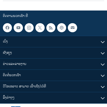
ຕິດຕາມພວກເຮົາ ທີ່
ເບິ່ງ
ຟັງສຽງ
ຂ່າວແລະລາຍງານ
ຕິດຕໍ່ພວກເຮົາ
ວີໂອເອລາວ ສາມາດ ເຂົ້າເຖິງໄດ້ທີ່
​ລິ້ງ​ຕ່າງໆ