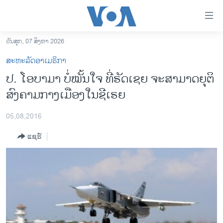
ລິ້ງ
ສຳຫລັບ
ເຂົ້າ
ວັນສຸກ, 07 ສິງຫາ 2026
ຫາ
ໂຮມເພຈ
ສະຫະລັດອາເມຣິກາ
ຂ້າມ
ລາວ
ປ. ໂອບາມາ ​​​ບໍ່ໝັ້ນໃຈ ທີ່​ຣັດເຊຍ ຈະສາມາດຍຸຕິ
ຂ້າມ
ອາເມຣິກາ
ສົງຄາມກາງເມືອງໃນຊີເຣຍ
ຂ້າມ
ໄປ
ການເລືອກຕັ້ງ ປະທານາທີບໍດີ ສະຫະລັດ 2024
ຫາ
05,08,2016
ຂ່າວ​ຈີນ
ຊອກ
ແຊຣ໌
ຄົ້ນ
ໂລກ
ເອເຊຍ
ອິດສະຫຼະພາບດ້ານການຂ່າວ
ຊີວິດຊາວລາວ
ຊຸມຊົນຊາວລາວ