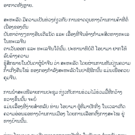
ອາກາດ​ທັງຫຼາຍ.
ສະຫະລັດ ມີ​ຄວາມ​ເປັນ​ຫ່ວງ​ກ່ຽວ​ກັບ ການ​ຂາດ​ດຸນ​ທາງ​ດ້ານ​ການ​ຄ້າ​ທີ່​ຕໍ່​
ເນື່ອງ​ຂອງ​ຕົນ
ບັນຫາ​ຕ່າງ​ໆທາງ​ອີນ​ເຕີ​ແນັດ ​ແລະ ​ເລື້ອງ​ທີ່​ຈີນ​ອ້າງ​ກຳມະສິດ​ທາງ​ທະ​ເລ
ໃນທະ​ເລ​ຈີນ
ຕາ​ເວັນ​ອອກ ​ແລະ ທະ​ເລຈີນ​ໃຕ້ນັ້ນ. ປະທານາທິບໍດີ ​ໂອ​ບາ​ມາ ຢາກ​ໃຫ້​
ລົບ​ລ້າງ​ຄວາມ​
ຮູ້ສຶກ​ພາຍ​ໃນ​ບັນດາ​ຜູ້ນຳ​ຈີນ ວ່າ​ ສະຫະລັດ ​ໂດຍ​ຜ່ານ​ການຫັນປ່ຽນຄວາມ​
ກ້ຳ​ເກີ່ງຄືນໃໝ່ ຂອງ​ກອງ​ກຳລັງ​ສະຫະລັດ​ໃນ​ປາຊີ​ຟິກນັ້ນ ​ແມ່ນ​ເພື່ອ​ຄວບ​
ຄຸມ​ຈີນ.
ການ​ນຳສະ​ເໜີ​ລາຍການ​ປະຊຸມ​ ກ່ຽວ​ກັບ​ການ​ຮ່ວມ​ໄມ້​ຮ່ວມມື້​ທີ່​ກວ້າງ​
ຂວາງ​ຂຶ້ນນັ້ນ ຈະ​ບໍ່​
ແມ່ນ​ເລື້ອງ​ທີ່​ງ່າ​ຍສຳ​ຫລັບ​ ທ່ານ ​ໂອ​ບາ​ມາ ຜູ້​ທີ່​ມາ​ປັກ​ກິ່ງ​ ໃນເ​ວລາເກີດ​
ຄວາມ​ອ່ອນ​ແອ​ທາງ​ດ້ານການ​ເມືອງ ​ໂດຍ​ການ​ເລືອກ​ຕັ້ງກາງ​ສະ​ໄໝ​ ຢູ່​
ທາງ​ບ້ານນັ້ນ.