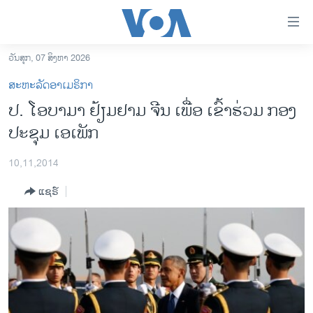
ລິ້ງ
ສຳຫລັບ
ເຂົ້າ
ວັນສຸກ, 07 ສິງຫາ 2026
ຫາ
ໂຮມເພຈ
ສະຫະລັດອາເມຣິກາ
ຂ້າມ
ລາວ
ປ. ໂອບາມາ ຢ້ຽມຢາມ ຈີນ ເພື່ອ ເຂົ້າຮ່ວມ ກອງ
ຂ້າມ
ອາເມຣິກາ
ປະຊຸມ ເອເພັກ
ຂ້າມ
ໄປ
ການເລືອກຕັ້ງ ປະທານາທີບໍດີ ສະຫະລັດ 2024
ຫາ
10,11,2014
ຂ່າວ​ຈີນ
ຊອກ
ແຊຣ໌
ຄົ້ນ
ໂລກ
ເອເຊຍ
ອິດສະຫຼະພາບດ້ານການຂ່າວ
ຊີວິດຊາວລາວ
ຊຸມຊົນຊາວລາວ