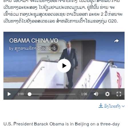
ທ່ານ ​ໂອ​ບາ​ມາ ຈະ​ເດີນທາງ​ອອກ​ຈາກ​ປັກ​ກິ່ງ ​ໃນ​ວັນ​ພຸດ ສຳ​ຫລັບ ການ
ເດີນທາງ​ລະຍະ​ສອງ ​ໄປ​ຢ້ຽມຢາມ​ປະ​ເທດ​ມຽນມາ. ຢູ່​ທີ່​ນັ້ນ ທ່ານ ຈະ​
ເຂົ້າຮ່ວມ ກອງ​ປະຊຸມ​ສຸດ​ຍອດ​ເອ​ເຊຍ ​ຕາ​ເວັນ​ອອກ ລະຍະ 2 ມື້ ກ່ອນ​ຈະ
ເດີນທາງ​ຕໍ່​ໄປ​ຍັງ​ອອສ​ເຕຣ​ເລຍ ສຳ​ຫລັບ​ການເຕົ້າ​ໂຮມ​ຂອງ​ກຸ່ມ G20.
OBAMA CHINA VO
by
ສຽງອາເມຣິກາ ວີໂອເອລາວ
No media source currently available
0:00
1:06
ລິງໂດຍກົງ
U.S. President Barack Obama is in Beijing on a three-day