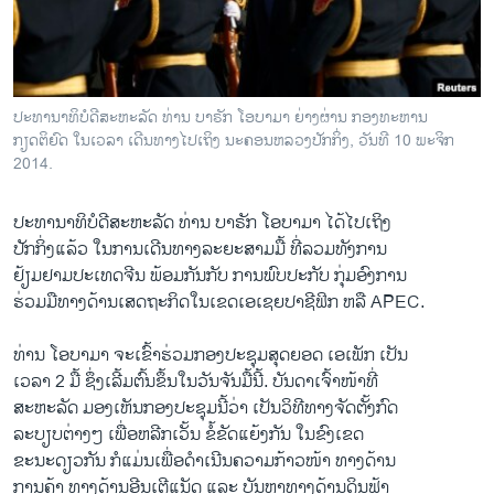
ວິທະຍາສາດ-ເທັກໂນໂລຈີ
ທຸລະກິດ
ພາສາອັງກິດ
ປະທານາທິບໍດີສະຫະລັດ ທ່ານ ບາຣັກ​ ​ໂອ​ບາ​ມາ ຍ່າງຜ່ານ ກອງທະຫານ
ວີດີໂອ
ກຽດຕິຍົດ ໃນເວລາ ເດີນທາງໄປເຖິງ ນະຄອນຫລວງປັກກິ່ງ, ວັນທີ 10 ພະຈິກ
2014.
ສຽງ
ປະທານາທິບໍດີສະຫະລັດ ທ່ານ ບາຣັກ​ ​ໂອ​ບາ​ມາ ​ໄດ້ໄປ​ເຖິງ​
ລາຍການກະຈາຍສຽງ
ຕິດຕາມພວກເຮົາ ທີ່
ປັກ​ກິ່ງ​ແລ້ວ ​ໃນການ​ເດີ​ນທາງ​ລະຍະ​ສາມ​ມື້ ທີ່​ລວມທັງການ
ລາຍງານ
ຢ້ຽມ​ຢາມປະ​ເທດ​ຈີນ ພ້ອມ​ກັນ​ກັບ ​ການພົບ​ປະ​ກັບ ກຸ່ມອົງການ
ຮ່ວມມືທາງດ້ານເສດຖະກິດໃນເຂດເອເຊຍປາຊີຟິກ ຫລື APEC.
ພາສາຕ່າງໆ
ທ່ານ ​ໂອ​ບາ​ມາ ​ຈະ​ເຂົ້າຮ່ວມກອງ​ປະຊຸມ​ສຸດ​ຍອດ ​ເອ​ເພັກ ​ເປັນ
​ເວລາ 2 ມື້ ຊຶ່ງ​ເລີ້ມ​ຕົ້ນຂຶ້ນ​ໃນ​ວັນ​ຈັນ​ມື້​ນີ້. ​ບັນດາ​ເຈົ້າໜ້າ​ທີ່​
ສະຫະລັດ ມອງ​ເຫັນ​ກອງ​ປະຊຸມ​ນີ້ວ່າ ​ເປັນ​ວິທີ​ທາງ​ຈັດຕັ້ງກົດ
​ລະບຽບ​ຕ່າງໆ ​ເພື່ອ​ຫລີກ​ເວັ້ນ ຂໍ້​ຂັດ​ແຍ້​ງ​ກັນ ໃນຂົງ​ເຂດ
ຂະນະ​ດຽວ​ກັນ ກໍ​ແມ່ນ​ເພື່ອດຳ​ເນີນ​ຄວາມ​ກ້າວໜ້າ ​ທາງ​ດ້ານ​
ການ​ຄ້າ ທາງ​ດ້ານ​ອີນ​ເຕີ​ແນັດ ​ແລະ ບັນຫາ​ທາງດ້ານ​ດິນ​ຟ້າ​