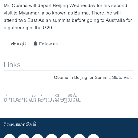
Mr. Obama will depart Beijing Wednesday for his second
visit to Myanmar, also known as Burma. There, he will
attend two East Asian summits before going to Australia for
a gathering of the G20.
ແຊຣ໌
Follow us
Links
Obama in Beijing for Summit, State Visit
ທ່ານອາດມັກອ່ານເລື້ອງນີ້ຕື່ມ
ຕິດຕາມພວກເຮົາ ທີ່